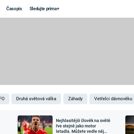
Časopis
Sledujte prima+
Věda a
Války
technika
STUDENÁ V
KORONAVIRUS
VÁLKA VE
VIETNAMU
VESMÍR
VÁLEČNÉ FI
MARS
SERIÁLY
FO
Druhá světová válka
Záhady
Vetřelci dávnověku
Nejhlasitější člověk na světě
Záhady a
Zajímav
řve stejně jako motor
letadla. Můžete vedle něj
konspirace