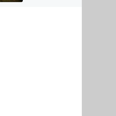
US
tornádem
RSUS
ZE A