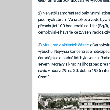
elektrárna dál pokračovala ve výrobě elekt
2)
Největší zamoření radioaktivními látka
jaderných zbraní. Ve srážkové vodě byla 
přesahující 100 bequerelů na 1 litr (Bq/l
černobylské havárie ke zvýšení radioaktiv
3)
Mrak radioaktivních částic
z Černobylu 
výbuchu. Nejvyšší koncentrace nebezpečný
čarodějnice a hodně lidí bylo venku. Radi
severní Moravy šikmo na jihozápad přes 
navíc v noci z 29. na 30. dubna 1986 inte
území.