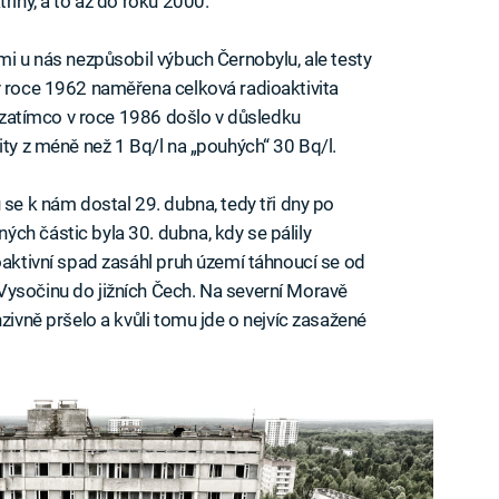
řiny, a to až do roku 2000.
mi u nás nezpůsobil výbuch Černobylu, ale testy
v roce 1962 naměřena celková radioaktivita
), zatímco v roce 1986 došlo v důsledku
ity z méně než 1 Bq/l na „pouhých“ 30 Bq/l.
se k nám dostal 29. dubna, tedy tři dny po
ch částic byla 30. dubna, kdy se pálily
oaktivní spad zasáhl pruh území táhnoucí se od
Vysočinu do jižních Čech. Na severní Moravě
nzivně pršelo a kvůli tomu jde o nejvíc zasažené