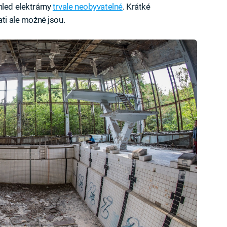
hled elektrárny
trvale neobyvatelné
. Krátké
ati ale možné jsou.