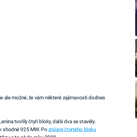
ak je ale možné, že vám některé zajímavosti dodnes
nina tvořily čtyři bloky, další dva se stavěly.
pak shodně 925 MW. Po
zničení čtvrtého bloku