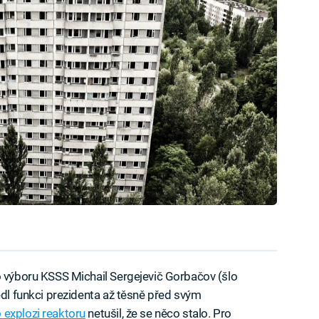
o výboru KSSS Michail Sergejevič Gorbačov (šlo
edl funkci prezidenta až těsně před svým
 explozi reaktoru
netušil, že se něco stalo. Pro