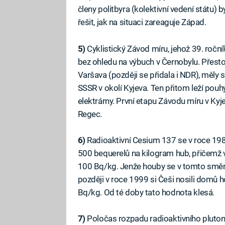
členy politbyra (kolektivní vedení státu) 
řešit, jak na situaci zareaguje Západ.
5)
Cyklistický Závod míru, jehož 39. ročn
bez ohledu na výbuch v Černobylu. Přesto
Varšava (později se přidala i NDR), měly s
SSSR v okolí Kyjeva. Ten přitom leží pou
elektrárny. První etapu Závodu míru v Ky
Regec.
6)
Radioaktivní Cesium 137 se v roce 198
500 bequerelů na kilogram hub, přičemž v
100 Bq/kg. Jenže houby se v tomto směru 
později v roce 1999 si Češi nosili domů 
Bq/kg. Od té doby tato hodnota klesá.
7)
Poločas rozpadu radioaktivního plutoni