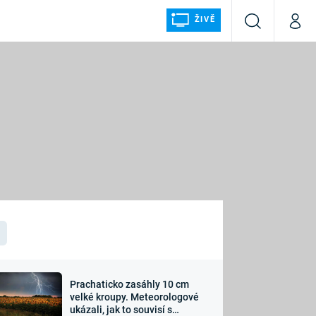
ŽIVĚ
Vyhledávání
Můj p
Prima+
ÁLKA
CNN Prima NEWS
Prima FRESH
Prima LIVING
LMY A
Prima Ženy
Prima LAJK
Prachaticko zasáhly 10 cm
osti
velké kroupy. Meteorologové
Sledujte nás
ukázali, jak to souvisí s