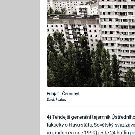
Pripjať - Černobyl
Zdroj: Pixabay
4)
Tehdejší generální tajemník Ústředníh
fakticky o hlavu státu, Sovětský svaz zav
rozpadem v roce 1990) ještě 24 hodin
po