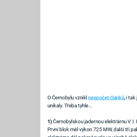
O Černobylu vznikl
nespočet článků
, i t
unikaly. Třeba tyhle...
1)
Černobylskou jadernou elektrárnu V. I. Le
První blok měl výkon 725 MW, další tři 