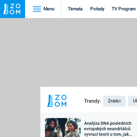
Menu
Témata
Pořady
TV Program
Cestování
Historie
HRADY A ZÁMKY
VIKINGOVÉ
HEDVÁBNÁ STEZKA
EPIDEMIE A
PANDEMIE
PŘÍRODA
STAROVĚKÝ EGYPT
Trendy:
Zrádci
U
Analýza DNA posledních
Druhá
Výročí
evropských neandrtálců
vyvrací teorii o tom, jak
světová válka