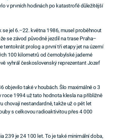
bylo v prvních hodinách po katastrofě důležitější
ík se jel 6.–22. května 1986, musel proběhnout
že se závod původně jezdil na trase Praha–
e tentokrát prolog a první tři etapy jet na území
hých 100 kilometrů od černobylské jaderné
jevě vyhrál československý reprezentant Jozef
6 objevilo také v houbách. Šlo maximálně o 3
 roce 1994 už tato hodnota klesla na přibližně
chovají nestandardně, takže už o pět let
houby s celkovou radioaktivitou přes 4 000
a 239 je 24 100 let. To je také minimální doba,