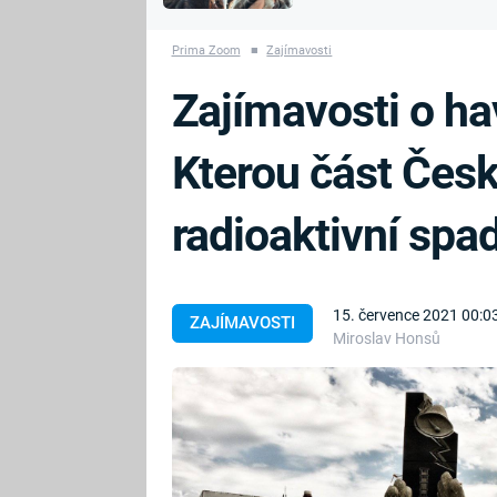
MARIE TEREZIE
vyhynuli
ADOLF HITLER
NAPOLEON
Prima Zoom
■
Zajímavosti
BONAPARTE
ATENTÁT NA
Zajímavosti o ha
REINHARDA
BRITSKÁ
HEYDRICHA
KRÁLOVSKÁ
Kterou část Česk
RODINA
PRVNÍ SVĚTOVÁ
VÁLKA
radioaktivní spa
15. července 2021 00:0
ZAJÍMAVOSTI
Miroslav Honsů