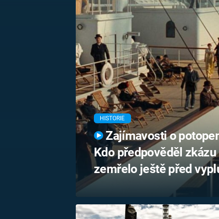
MARIE TEREZIE
ADOLF HITLER
NAPOLEON
BONAPARTE
ATENTÁT NA
REINHARDA
BRITSKÁ
HEYDRICHA
KRÁLOVSKÁ
RODINA
PRVNÍ SVĚTOVÁ
VÁLKA
HISTORIE
Zajímavosti o potopen
Kdo předpověděl zkázu ne
zemřelo ještě před vypl