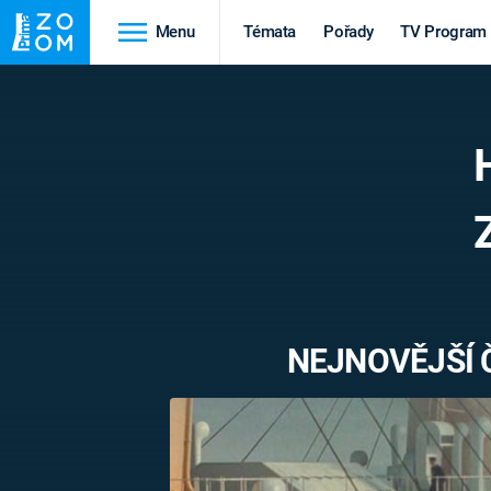
Menu
Témata
Pořady
TV Program
Cestování
Historie
HRADY A ZÁMKY
VIKINGOVÉ
HEDVÁBNÁ STEZKA
EPIDEMIE A
PANDEMIE
PŘÍRODA
STAROVĚKÝ EGYPT
NEJNOVĚJŠÍ 
Druhá
Výročí
světová válka