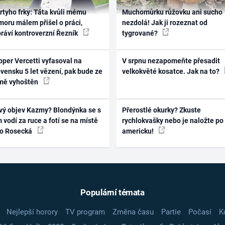
rtyho frky: Táta kvůli mému
Muchomůrku růžovku ani sucho
oru málem přišel o práci,
nezdolá! Jak ji rozeznat od
práví kontroverzní Řezník
tygrované?
per Vercetti vyfasoval na
V srpnu nezapomeňte přesadit
vensku 5 let vězení, pak bude ze
velkokvěté kosatce. Jak na to?
mě vyhoštěn
vý objev Kazmy? Blondýnka se s
Přerostlé okurky? Zkuste
 vodí za ruce a fotí se na místě
rychlokvašky nebo je naložte po
ko Rosecká
americku!
Populární témata
Nejlepší horory
TV program
Změna času
Partie
Počasí
K