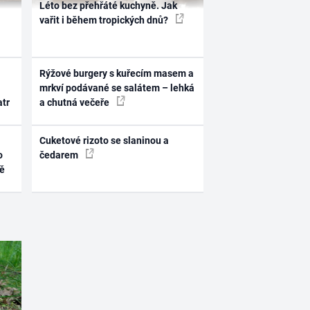
Léto bez přehřáté kuchyně. Jak
vařit i během tropických dnů?
Rýžové burgery s kuřecím masem a
mrkví podávané se salátem – lehká
atr
a chutná večeře
Cuketové rizoto se slaninou a
o
čedarem
ně