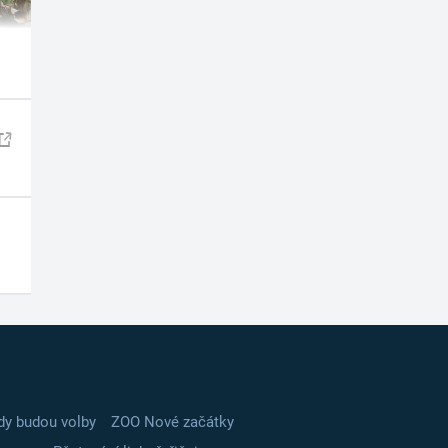
dy budou volby
ZOO Nové začátky