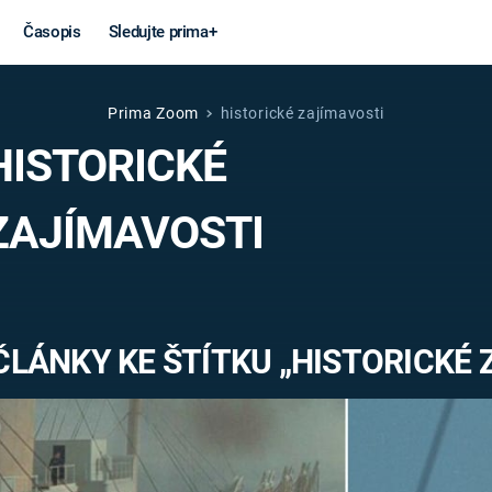
Časopis
Sledujte prima+
Prima Zoom
historické zajímavosti
Věda a
Války
HISTORICKÉ
technika
STUDENÁ V
ZAJÍMAVOSTI
KORONAVIRUS
VÁLKA VE
VIETNAMU
VESMÍR
VÁLEČNÉ FI
MARS
SERIÁLY
ČLÁNKY KE ŠTÍTKU „HISTORICKÉ 
Záhady a
Zajímav
konspirace