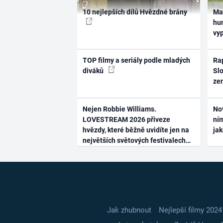
10 nejlepších dílů Hvězdné brány
Ma
hum
vy
TOP filmy a seriály podle mladých
Rap
diváků
Slo
ze
Nejen Robbie Williams.
No
LOVESTREAM 2026 přiveze
ním
hvězdy, které běžně uvidíte jen na
ja
největších světových festivalech
Jak zhubnout
Nejlepší filmy 2024