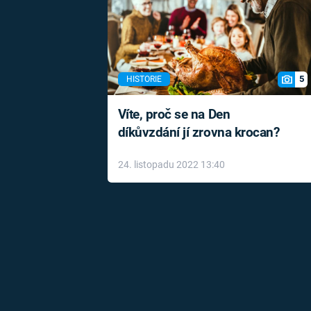
5
HISTORIE
Víte, proč se na Den
díkůvzdání jí zrovna krocan?
24. listopadu 2022 13:40