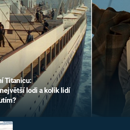
FILMY VERS
REALITA
UFO A
MIMOZEMŠŤANÉ
HORORY VE
REALITA
UTAJENÉ PŘÍBĚHY
ČESKÝCH DĚJIN
OPTICKÉ ILU
KLAMY
ALTERNATIVNÍ
HISTORIE
í Titanicu:
jvětší lodi a kolik lidí
utím?