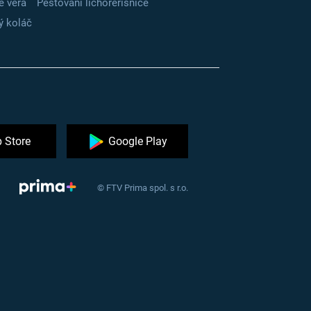
e vera
Pěstování lichořeřišnice
ý koláč
 Store
Google Play
© FTV Prima spol. s r.o.