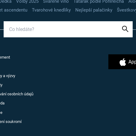
Dědka
Volby 2025
Svařené víno
Tatarák podle Pohlreicha
Alo
t ascendentu
Tvarohové knedlíky
Nejlepší palačinky
Švestkov
ement
App
y a výzvy
ty
vání osobních údajů
ěda
ce
ení soukromí