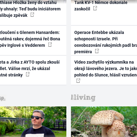
thiase Hložka ženy do vztahu
Tank KV-1 Němce dokonale
dy uhnaly: Teď budu iniciátorem
zaskočil
 slibuje zpěvák
zloučení s Glenem Hansardem:
Operace Entebbe ukázala
outěná rakev, dojemná řeč Bona
schopnosti Izraele. Při
zpěv Irglové s Vedderem
osvobozování rukojmích padl br
premiéra
ta a Jirka z AYTO spolu zkouší
Video zachytilo výzkumníka na
let. Válise mrzí, že ukázal
okraji lávového jezera. Je to jak
atné stránky
pohled do Slunce, hlásil vzruše