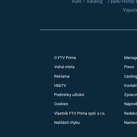
Auto – katalog
7 pádů Honzy 
Výpoče
O FTV Prima
Manag
Volná místa
Press
Reklama
Casting
HbbTV
Kontak
Podmínky užívání
Zpraco
Cookies
Nápov
Vlastník FTV Prima spol. s r.o.
Redak
Nahlásit chybu
Nastav