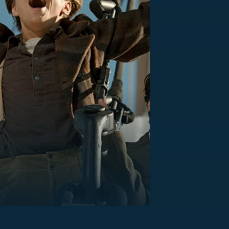
US
RSUS
ZE A