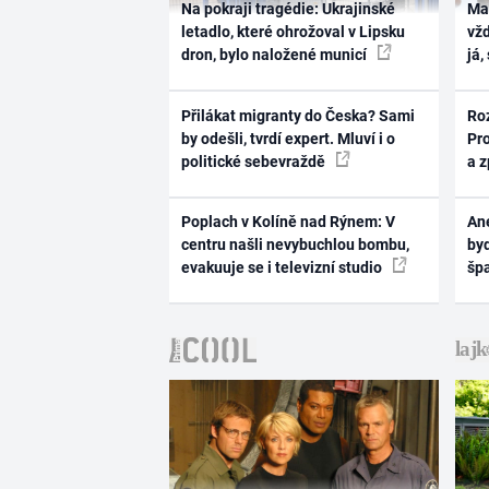
Na pokraji tragédie: Ukrajinské
Ma
letadlo, které ohrožoval v Lipsku
vž
dron, bylo naložené municí
já,
Přilákat migranty do Česka? Sami
Ro
by odešli, tvrdí expert. Mluví i o
Pr
politické sebevraždě
a 
Poplach v Kolíně nad Rýnem: V
Ane
centru našli nevybuchlou bombu,
byd
evakuuje se i televizní studio
šp