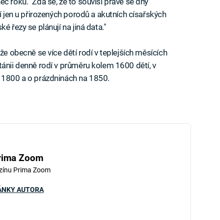
c roku. "Zdá se, že to souvisí právě se dny
jí jen u přirozených porodů a akutních císařských
é řezy se plánují na jiná data."
že obecně se více dětí rodí v teplejších měsících
tánii denně rodí v průměru kolem 1600 dětí, v
a 1800 a o prázdninách na 1850.
rima Zoom
zínu Prima Zoom
ÁNKY AUTORA