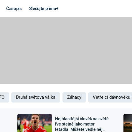
Časopis
Sledujte prima+
Věda a
Války
technika
STUDENÁ V
KORONAVIRUS
VÁLKA VE
VIETNAMU
VESMÍR
VÁLEČNÉ FI
MARS
SERIÁLY
FO
Druhá světová válka
Záhady
Vetřelci dávnověku
Nejhlasitější člověk na světě
Záhady a
Zajímav
řve stejně jako motor
letadla. Můžete vedle něj
konspirace