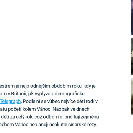
estrem je nejplodnějším obdobím roku, kdy je
ím v Británii, jak vyplývá z demografické
 Telegraph
. Podle ní se vůbec nejvíce dětí rodí v
 datu početí kolem Vánoc. Naopak ve dnech
ětí za celý rok, což odborníci přičítají zejména
 během Vánoc neplánují neakutní císařské řezy.