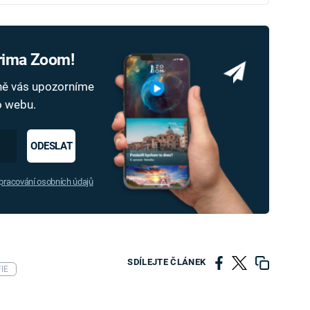
Prima Zoom!
dně vás upozorníme
ho webu.
ODESLAT
racování osobních údajů
SDÍLEJTE ČLÁNEK
IE