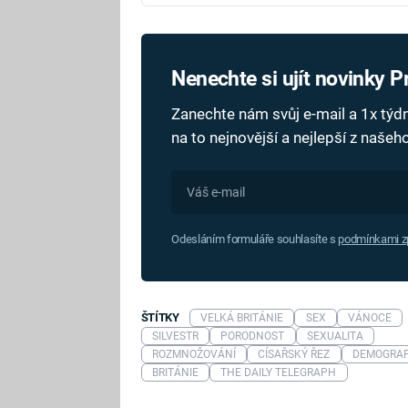
Nenechte si ujít novinky 
Zanechte nám svůj e-mail a 1x tý
na to nejnovější a nejlepší z naše
Odesláním formuláře souhlasíte s
podmínkami zp
ŠTÍTKY
VELKÁ BRITÁNIE
SEX
VÁNOCE
SILVESTR
PORODNOST
SEXUALITA
ROZMNOŽOVÁNÍ
CÍSAŘSKÝ ŘEZ
DEMOGRAF
BRITÁNIE
THE DAILY TELEGRAPH