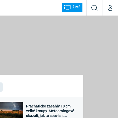
ŽIVĚ
Vyhledávání
Můj p
Prima+
ÁLKA
CNN Prima NEWS
Prima FRESH
Prima LIVING
LMY A
Prima Ženy
Prima LAJK
Prachaticko zasáhly 10 cm
osti
velké kroupy. Meteorologové
Sledujte nás
ukázali, jak to souvisí s