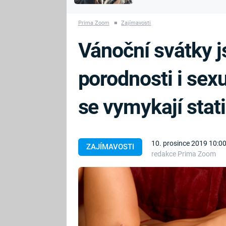
MARIE TEREZIE
vyhynuli
ADOLF HITLER
NAPOLEON
Prima Zoom
■
Zajímavosti
BONAPARTE
ATENTÁT NA
Vánoční svátky j
REINHARDA
BRITSKÁ
HEYDRICHA
KRÁLOVSKÁ
porodnosti i sexu
RODINA
PRVNÍ SVĚTOVÁ
VÁLKA
se vymykají stat
10. prosince 2019 10:0
ZAJÍMAVOSTI
redakce Prima Zoom