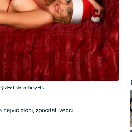
ý život blahodárný vliv
ejvíc plodí, spočítali vědci...