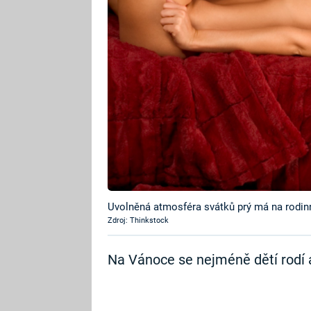
Uvolněná atmosféra svátků prý má na rodinn
Zdroj: Thinkstock
Na Vánoce se nejméně dětí rodí a n