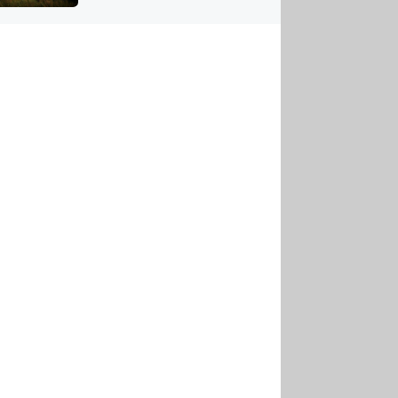
US
tornádem
RSUS
ZE A