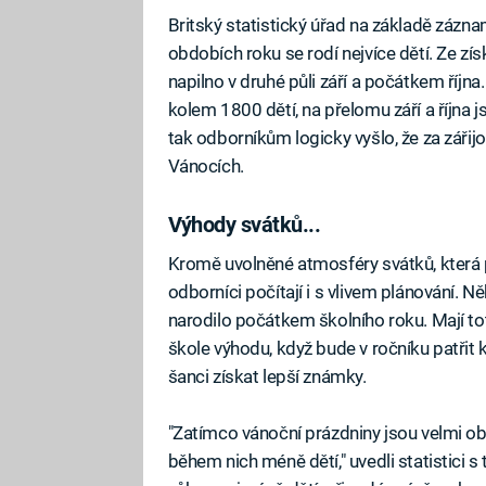
Britský statistický úřad na základě záznam
obdobích roku se rodí nejvíce dětí. Ze zí
napilno v druhé půli září a počátkem říj
kolem 1800 dětí, na přelomu září a října 
tak odborníkům logicky vyšlo, že za zá
Vánocích.
Výhody svátků...
Kromě uvolněné atmosféry svátků, která p
odborníci počítají i s vlivem plánování. Něk
narodilo počátkem školního roku. Mají tot
škole výhodu, když bude v ročníku patřit k
šanci získat lepší známky.
"Zatímco vánoční prázdniny jsou velmi 
během nich méně dětí," uvedli statistici s t