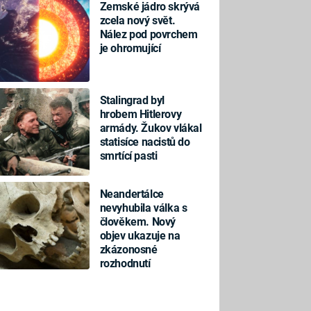
Zemské jádro skrývá
zcela nový svět.
Nález pod povrchem
je ohromující
Stalingrad byl
hrobem Hitlerovy
armády. Žukov vlákal
statisíce nacistů do
smrtící pasti
Neandertálce
nevyhubila válka s
člověkem. Nový
objev ukazuje na
zkázonosné
rozhodnutí