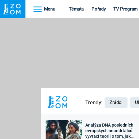
Menu
Témata
Pořady
TV Program
Cestování
Historie
HRADY A ZÁMKY
VIKINGOVÉ
HEDVÁBNÁ STEZKA
EPIDEMIE A
PANDEMIE
PŘÍRODA
STAROVĚKÝ EGYPT
Trendy:
Zrádci
U
Analýza DNA posledních
Druhá
Výročí
evropských neandrtálců
vyvrací teorii o tom, jak
světová válka