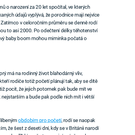
ů o narození za 20 let spočítal, ve kterých
skaných údajů vyplývá, že porodnice mají nejvíce
na. Zatímco v celoročním průměru se denně rodí
jsou to asi 2000. Po odečtení délky těhotenství
řijový baby boom mohou miminka počatá o
rý má na rodinný život blahodárný vliv,
teří rodiče totiž početí plánují tak, aby se dítě
iž pocit, že jejich potomek pak bude mít ve
 nejstarším a bude pak podle nich mít i větší
oblíbeným
obdobím pro početí
, rodí se naopak
ím, že šest z deseti dní, kdy se v Británii narodí