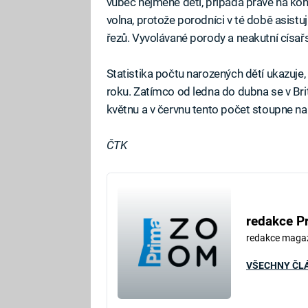
vůbec nejméně dětí, připadá právě na kone
volna, protože porodníci v té době asistu
řezů. Vyvolávané porody a neakutní císařsk
Statistika počtu narozených dětí ukazuje, 
roku. Zatímco od ledna do dubna se v Bri
květnu a v červnu tento počet stoupne n
ČTK
redakce P
redakce maga
VŠECHNY ČL