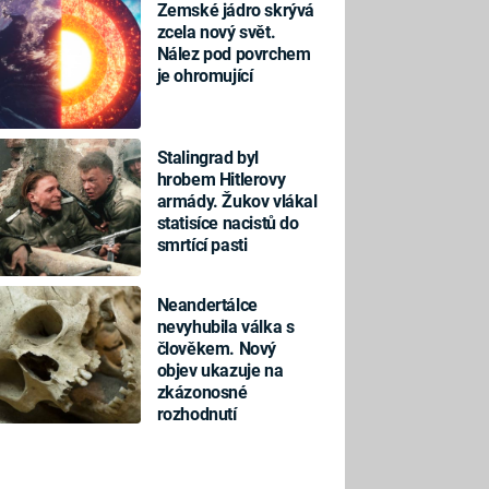
Zemské jádro skrývá
zcela nový svět.
Nález pod povrchem
je ohromující
Stalingrad byl
hrobem Hitlerovy
armády. Žukov vlákal
statisíce nacistů do
smrtící pasti
Neandertálce
nevyhubila válka s
člověkem. Nový
objev ukazuje na
zkázonosné
rozhodnutí