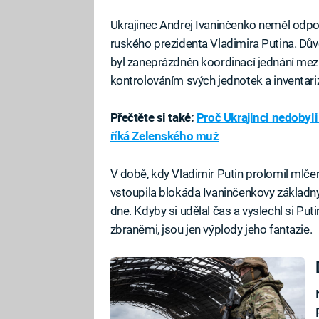
Ukrajinec Andrej Ivaninčenko neměl odpo
ruského prezidenta Vladimira Putina. Dů
byl zaneprázdněn koordinací jednání mezi 
kontrolováním svých jednotek a inventariz
Přečtěte si také:
Proč Ukrajinci nedobyli 
říká Zelenského muž
V době, kdy Vladimir Putin prolomil mlče
vstoupila blokáda Ivaninčenkovy základn
dne. Kdyby si udělal čas a vyslechl si Putin
zbraněmi, jsou jen výplody jeho fantazie.