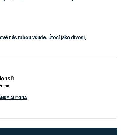
ové nás rubou všude. Útočí jako divoši,
iled to fetch
Honsů
Prima
ÁNKY AUTORA