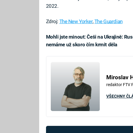
2022.
Zdroj:
The New Yorker
,
The Guardian
Mohli jste minout: Češi na Ukrajině: Rus
nemáme už skoro čím krmit děla
Fa
Miroslav 
redaktor FTV 
VŠECHNY ČL