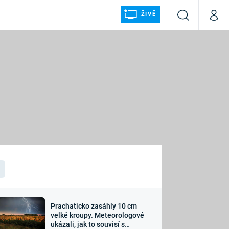
ŽIVĚ
Vyhledávání
Můj p
Prima+
ÁLKA
CNN Prima NEWS
Prima FRESH
Prima LIVING
LMY A
Prima Ženy
Prima LAJK
Prachaticko zasáhly 10 cm
osti
velké kroupy. Meteorologové
Sledujte nás
ukázali, jak to souvisí s