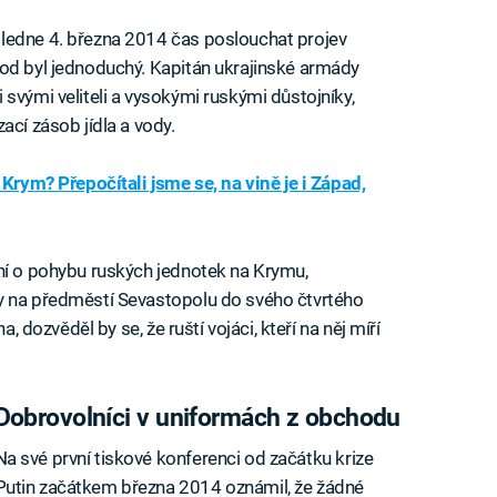
ledne 4. března 2014 čas poslouchat projev
vod byl jednoduchý. Kapitán ukrajinské armády
svými veliteli a vysokými ruskými důstojníky,
ací zásob jídla a vody.
Krym? Přepočítali jsme se, na vině je i Západ,
ní o pohybu ruských jednotek na Krymu,
y na předměstí Sevastopolu do svého čtvrtého
a, dozvěděl by se, že ruští vojáci, kteří na něj míří
Dobrovolníci v uniformách z obchodu
Na své první tiskové konferenci od začátku krize
Putin začátkem března 2014 oznámil, že žádné