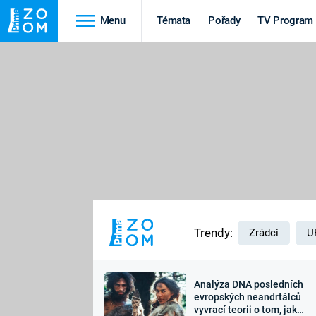
Menu
Témata
Pořady
TV Program
Cestování
Historie
HRADY A ZÁMKY
VIKINGOVÉ
HEDVÁBNÁ STEZKA
EPIDEMIE A
PANDEMIE
PŘÍRODA
STAROVĚKÝ EGYPT
Trendy:
Zrádci
U
Analýza DNA posledních
Druhá
Výročí
evropských neandrtálců
vyvrací teorii o tom, jak
světová válka