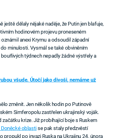
ě ještě dělaly nějaké naděje, že Putin jen blafuje,
emotivním hodinovém projevu proneseném
 oznámil anexi Krymu a odsoudil západní
o do minulosti. Vysmál se také obviněním
 bouřlivých týdnech nepadly žádné výstřely a
 rubou všude. Útočí jako divoši, nemáme už
 mělo změnit. Jen několik hodin po Putinově
ském Simferopolu zastřelen ukrajinský voják.
d začátku krize. Již probíhající boje s Ruskem
a Doněcké oblasti
se pak staly předzvěstí
o propukl po invazi Ruska na Ukrajinu 24. února