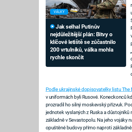
VÁLKY
Jak selhal Putinův
nejdůležitější plán: Bitvy o
klíčové letiště se zúčastnilo
200 vrtulníků, válka mohla
rychle skončit
Podle ukrajinské dopisovatelky listu The
v uniformách byli Rusové. Koneckonců když j
prozradil ho silný moskevský přízvuk. Pod
jednotek vyslaných z Ruska a důstojníků n
základně v Sevastopolu. Na jeho vojáky na
opuštěné budovy přímo naproti základně