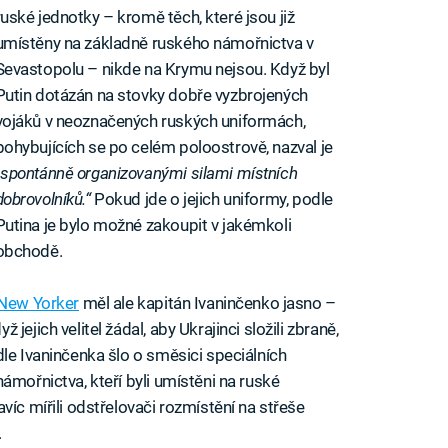
ruské jednotky – kromě těch, které jsou již
umístěny na základně ruského námořnictva v
Sevastopolu – nikde na Krymu nejsou. Když byl
Putin dotázán na stovky dobře vyzbrojených
vojáků v neoznačených ruských uniformách,
pohybujících se po celém poloostrově, nazval je
„spontánně organizovanými silami místních
dobrovolníků.“
Pokud jde o jejich uniformy, podle
Putina je bylo možné zakoupit v jakémkoli
obchodě.
 New Yorker
měl ale kapitán Ivaninčenko jasno –
ejich velitel žádal, aby Ukrajinci složili zbraně,
le Ivaninčenka šlo o směsici speciálních
ámořnictva, kteří byli umístěni na ruské
víc mířili odstřelovači rozmístění na střeše
.