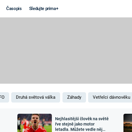
Časopis
Sledujte prima+
Věda a
Války
technika
STUDENÁ V
KORONAVIRUS
VÁLKA VE
VIETNAMU
VESMÍR
VÁLEČNÉ FI
MARS
SERIÁLY
FO
Druhá světová válka
Záhady
Vetřelci dávnověku
Nejhlasitější člověk na světě
Záhady a
Zajímav
řve stejně jako motor
letadla. Můžete vedle něj
konspirace