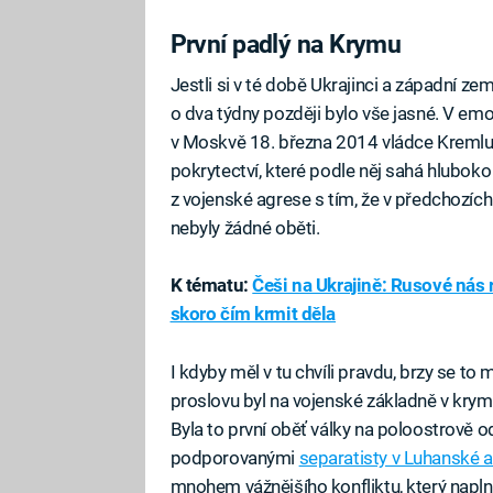
První padlý na Krymu
Jestli si v té době Ukrajinci a západní zem
o dva týdny později bylo vše jasné. V 
v Moskvě 18. března 2014 vládce Kremlu
pokrytectví, které podle něj sahá hlubok
z vojenské agrese s tím, že v předchozích
nebyly žádné oběti.
K tématu:
Češi na Ukrajině: Rusové nás
skoro čím krmit děla
I kdyby měl v tu chvíli pravdu, brzy se to
proslovu byl na vojenské základně v krym
Byla to první oběť války na poloostrově o
podporovanými
separatisty v Luhanské 
mnohem vážnějšího konfliktu, který napln