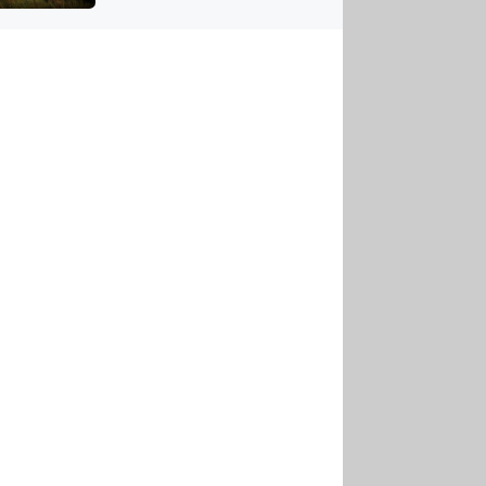
US
tornádem
RSUS
ZE A