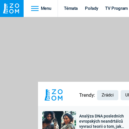
Menu
Témata
Pořady
TV Program
Cestování
Historie
HRADY A ZÁMKY
VIKINGOVÉ
HEDVÁBNÁ STEZKA
EPIDEMIE A
PANDEMIE
PŘÍRODA
STAROVĚKÝ EGYPT
Trendy:
Zrádci
U
Analýza DNA posledních
Druhá
Výročí
evropských neandrtálců
vyvrací teorii o tom, jak
světová válka