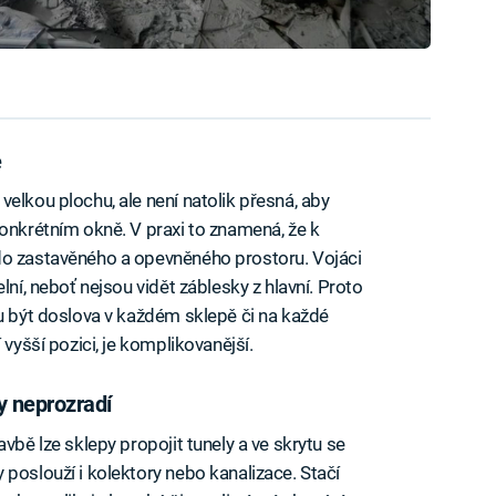
e
elkou plochu, ale není natolik přesná, aby
konkrétním okně. V praxi to znamená, že k
do zastavěného a opevněného prostoru. Vojáci
lní, neboť nejsou vidět záblesky z hlavní. Proto
ou být doslova v každém sklepě či na každé
 vyšší pozici, je komplikovanější.
ty neprozradí
vbě lze sklepy propojit tunely a ve skrytu se
poslouží i kolektory nebo kanalizace. Stačí