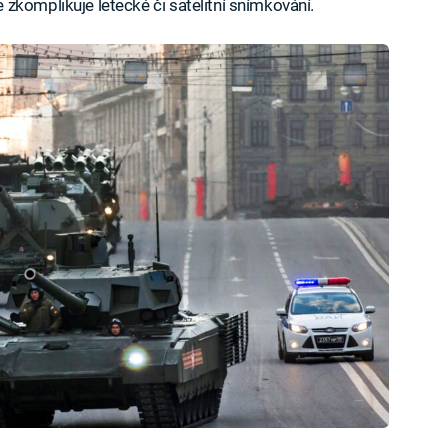
zkomplikuje letecké či satelitní snímkování.