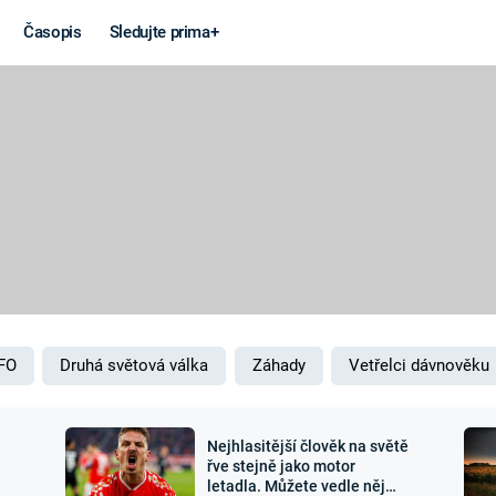
Časopis
Sledujte prima+
Věda a
Války
technika
STUDENÁ V
KORONAVIRUS
VÁLKA VE
VIETNAMU
VESMÍR
VÁLEČNÉ FI
MARS
SERIÁLY
FO
Druhá světová válka
Záhady
Vetřelci dávnověku
Nejhlasitější člověk na světě
Záhady a
Zajímav
řve stejně jako motor
letadla. Můžete vedle něj
konspirace