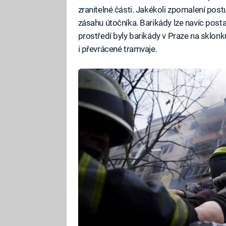
zranitelné části. Jakékoli zpomalení pos
zásahu útočníka. Barikády lze navíc post
prostředí byly barikády v Praze na sklonku
i převrácené tramvaje.