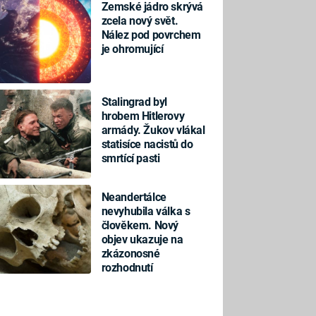
Zemské jádro skrývá
zcela nový svět.
Nález pod povrchem
je ohromující
Stalingrad byl
hrobem Hitlerovy
armády. Žukov vlákal
statisíce nacistů do
smrtící pasti
Neandertálce
nevyhubila válka s
člověkem. Nový
objev ukazuje na
zkázonosné
rozhodnutí