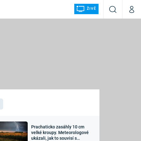
ŽIVĚ
Vyhledávání
Můj p
Prima+
ÁLKA
CNN Prima NEWS
Prima FRESH
Prima LIVING
LMY A
Prima Ženy
Prima LAJK
Prachaticko zasáhly 10 cm
osti
velké kroupy. Meteorologové
Sledujte nás
ukázali, jak to souvisí s