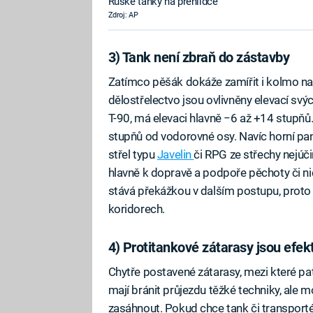
Ruské tanky na přehlídce
Zdroj: AP
3) Tank není zbraň do zástavby
Zatímco pěšák dokáže zamířit i kolmo na
dělostřelectvo jsou ovlivněny elevací svýc
T-90, má elevaci hlavně −6 až +14 stupňů
stupňů od vodorovné osy. Navíc horní pancí
střel typu
Javelin
či RPG ze střechy nejúči
hlavně k dopravě a podpoře pěchoty či ni
stává překážkou v dalším postupu, proto je
koridorech.
4) Protitankové zátarasy jsou efekt
Chytře postavené zátarasy, mezi které pat
mají bránit průjezdu těžké techniky, ale m
zasáhnout. Pokud chce tank či transporté