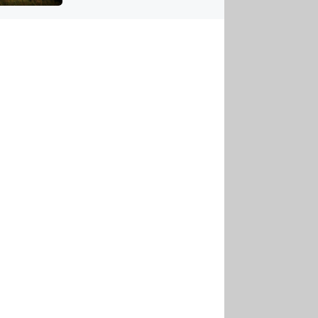
US
tornádem
RSUS
ZE A