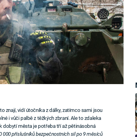
 znají, vidí útočníka z dálky, zatímco sami jsou
né i vůči palbě z těžkých zbraní. Ale to zdaleka
 k dobytí města je potřeba tří až pětinásobná
0 000 příslušníků bezpečnostních sil po 9 měsíců