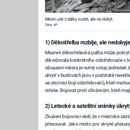
Město jde z dálky rozbít, ale ne dobýt.
Zdroj: AP
1) Dělostřelba rozbije, ale nedobyj
Masivní dělostřelecká palba může pokrýt v
zlikvidovala konkrétního odstřelovače v 
obsazení města je nutný vstup jednotek 
ukrytí v budovách jsou v podstatě nevidite
se útočníci bojí odstřelovačů, kteří moh
střeše. Bojovat proti obráncům, kteří mají
2) Letecké a satelitní snímky úkry
Zkušení bojovníci vědí, že v městské zásta
přesouvat. Jako místo pro skryté přesuny 