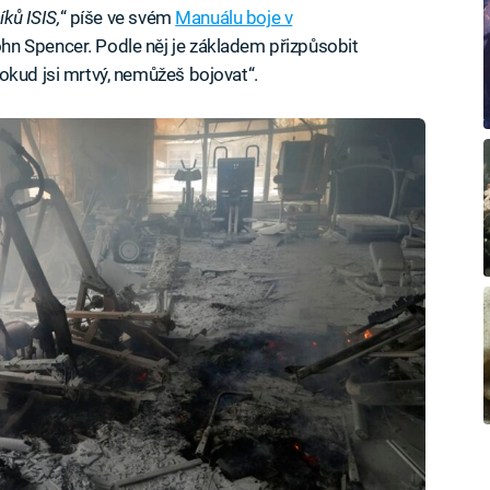
íků ISIS,
“ píše ve svém
Manuálu boje v
hn Spencer. Podle něj je základem přizpůsobit
okud jsi mrtvý, nemůžeš bojovat“.