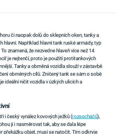
horu či naopak dolů do sklepních oken, tanky a
h hlavní. Například hlavní tank ruské armády, typ
. To znamená, že nezvedne hlaveň více než 14
ř je nejtenčí, proto je použití protitankových
nnější. Tanky a obrněná vozidla slouží v zástavbě
čení obrněných cílů. Zničený tank se sám o sobě
 ideální ničit vozidla v úzkých ulicích a
ivní
ří i český vynález kovových ježků (
rozsocháčů
),
ohou ji i nasměrovat tak, aby se dala lépe
r překážku objet, musí se natočit. Tím odkryje