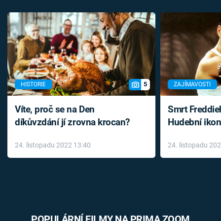
5
HISTORIE
ZAJÍMAVOSTI
Víte, proč se na Den
Smrt Freddie
díkůvzdání jí zrovna krocan?
Hudební ikon
až do konce 
24. listopadu 2022 13:40
24. listopadu 20
léky
POPULÁRNÍ FILMY NA PRIMA ZOOM