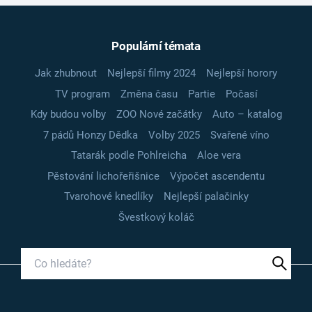
Populární témata
Jak zhubnout
Nejlepší filmy 2024
Nejlepší horory
TV program
Změna času
Partie
Počasí
Kdy budou volby
ZOO Nové začátky
Auto – katalog
7 pádů Honzy Dědka
Volby 2025
Svařené víno
Tatarák podle Pohlreicha
Aloe vera
Pěstování lichořeřišnice
Výpočet ascendentu
Tvarohové knedlíky
Nejlepší palačinky
Švestkový koláč