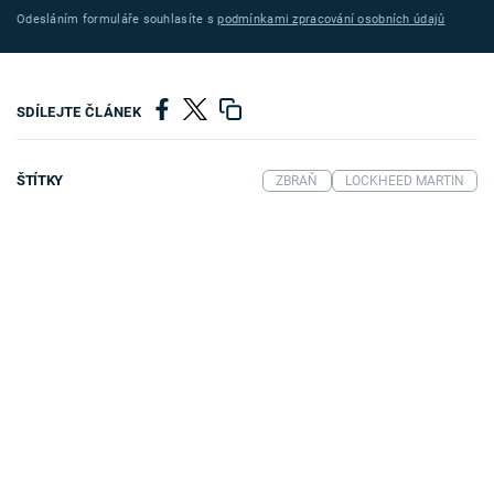
Odesláním formuláře souhlasíte s
podmínkami zpracování osobních údajů
SDÍLEJTE ČLÁNEK
ŠTÍTKY
ZBRAŇ
LOCKHEED MARTIN