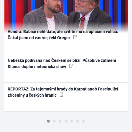
Vondra: Babiše nehlídáte, ale svítíte mu na uplácení voličů.
Čekal jsem od vás víc, řekl Gregor
Nebeská podívaná nad Českem se blíží. Působivé zatmění
Slunce doplní meteorická show
REPORTÁŽ: Za tajemnými hrady do Karpat aneb Fascinující
zříceniny u českých hranic