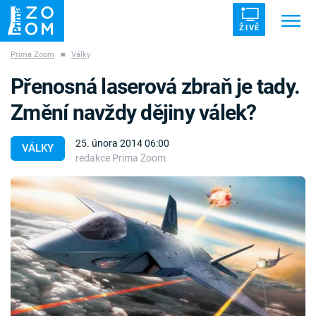
ŽIVĚ
Prima Zoom
■
Války
Trendy:
ZRÁDCI
UFO
DRUHÁ SVĚTOVÁ VÁLKA
Přenosná laserová zbraň je tady.
ZÁHADY
VETŘELCI DÁVNOVĚKU
Změní navždy dějiny válek?
25. února 2014 06:00
VÁLKY
redakce Prima Zoom
Témata
Témata
Pořady
TV Program