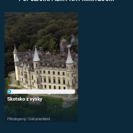
PŘEHRÁT
Skotsko z výšky
Přírodopisný / Dokumentární