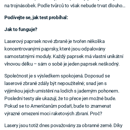
na trojnásobek. Podle tvůrců to však nebude trvat dlouho…
Podívejte se, jak test probíhal:
Jak to funguje?
Laserový paprsek nové zbraně je tvořen několika
koncentrovanými paprsky, které jsou odpalovány
samostatnými moduly. Každý paprsek má vlastní unikátní
vlnovou délku – sám o sobě je jeden paprsek neškodný.
Společnost je s výsledkem spokojená. Doposud se
laserové zbraně zdály být nepoužitelné; snad jen s
výjimkou jejich umístění na lodích s jaderným pohonem.
Poslední testy ale ukazují, že to přece jen možné bude.
Pokud se to Američanům podaří, bude to znamenat
výrazné omezení moci raketových zbraní. Proč?
Lasery jsou totiž dnes považovány za obranné země. Díky