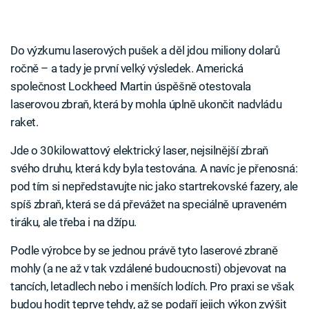
Do výzkumu laserových pušek a děl jdou miliony dolarů
ročně – a tady je první velký výsledek. Americká
společnost Lockheed Martin úspěšně otestovala
laserovou zbraň, která by mohla úplně ukončit nadvládu
raket.
Jde o 30kilowattový elektrický laser, nejsilnější zbraň
svého druhu, která kdy byla testována. A navíc je přenosná:
pod tím si nepředstavujte nic jako startrekovské fazery, ale
spíš zbraň, která se dá převážet na speciálně upraveném
tiráku, ale třeba i na džípu.
Podle výrobce by se jednou právě tyto laserové zbraně
mohly (a ne až v tak vzdálené budoucnosti) objevovat na
tancích, letadlech nebo i menších lodích. Pro praxi se však
budou hodit teprve tehdy, až se podaří jejich výkon zvýšit