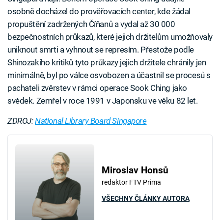
osobně docházel do prověřovacích center, kde žádal
propuštění zadržených Číňanů a vydal až 30 000
bezpečnostních průkazů, které jejich držitelům umožňovaly
uniknout smrti a vyhnout se represím. Přestože podle
Shinozakiho kritiků tyto průkazy jejich držitele chránily jen
minimálně, byl po válce osvobozen a účastnil se procesů s
pachateli zvěrstev v rámci operace Sook Ching jako
svědek. Zemřel v roce 1991 v Japonsku ve věku 82 let.
ZDROJ:
National Library Board Singapore
Miroslav Honsů
redaktor FTV Prima
VŠECHNY ČLÁNKY AUTORA