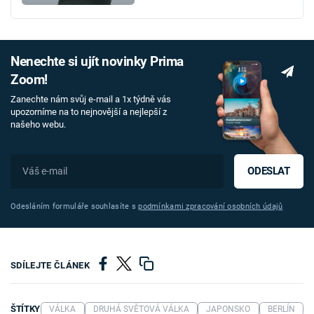
Nenechte si ujít novinky Prima
Zoom!
Zanechte nám svůj e-mail a 1x týdně vás
upozorníme na to nejnovější a nejlepší z
našeho webu.
ODESLAT
Odesláním formuláře souhlasíte s
podmínkami zpracování osobních údajů
SDÍLEJTE ČLÁNEK
ŠTÍTKY
VÁLKA
DRUHÁ SVĚTOVÁ VÁLKA
JAPONSKO
BERLÍN