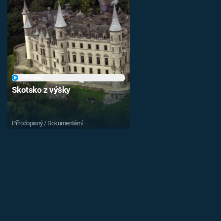
PŘEHRÁT
Skotsko z výšky
Přírodopisný / Dokumentární