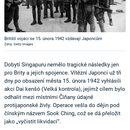
Časopis
Sledujte prima+
Přihlášení
Britští vojáci se 15. února 1942 vzdávají Japoncům
Zdroj: Getty Images
Sledujte nás
Dobytí Singapuru nemělo tragické následky jen
pro Brity a jejich spojence. Vítězní Japonci už tři
dny po obsazení města 15. února 1942 vyhlásili
akci Dai kenšó (Velká kontrola), jejímž cílem bylo
odhalit mezi místními Číňany údajné
protijaponské živly. Operace vešla do dějin pod
čínským názvem Sook Ching, což se dá přeložit
jako „vyčistit likvidací“.