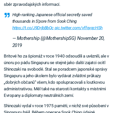
sběr zpravodajských informací.
High-ranking Japanese official secretly saved
thousands in S'pore from Sook Ching
https://t.co/J9DrjbBbOc
pic.twitter.com/vffqvqcHSh
— Mothership (@MothershipSG)
November 20,
2019
Britové ho za špionáž v roce 1940 odsoudili a uvěznili, ale v
únoru po pádu Singapuru se stejně jako další zajatci ocitl
Shinozaki na svobodě. Stal se poradcem japonské správy
Singapuru a jeho úkolem bylo vydávat zvláštní průkazy
„dobrých občanů“ všem, kdo spolupracovali s loutkovou
administrativou. Měl také na starosti kontakty s místními
Evropany a diplomaty neutrálních zemí.
Shinozaki vydal v roce 1975 paměti, v nichž své působení v
Singapuru hájil. Během operace Sook Ching údajně