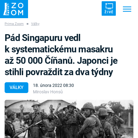
ŽIVĚ
Prima Zoom
■
Války
Trendy:
ZRÁDCI
UFO
DRUHÁ SVĚTOVÁ VÁLKA
Pád Singapuru vedl
ZÁHADY
VETŘELCI DÁVNOVĚKU
k systematickému masakru
až 50 000 Číňanů. Japonci je
stihli povraždit za dva týdny
Témata
18. února 2022 08:30
VÁLKY
Miroslav Honsů
Témata
Pořady
TV Program