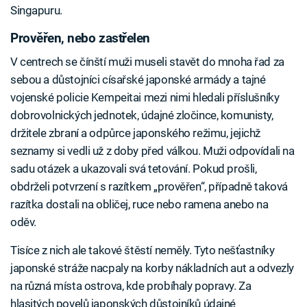
Singapuru.
Prověřen, nebo zastřelen
V centrech se čínští muži museli stavět do mnoha řad za
sebou a důstojníci císařské japonské armády a tajné
vojenské policie Kempeitai mezi nimi hledali příslušníky
dobrovolnických jednotek, údajné zločince, komunisty,
držitele zbraní a odpůrce japonského režimu, jejichž
seznamy si vedli už z doby před válkou. Muži odpovídali na
sadu otázek a ukazovali svá tetování. Pokud prošli,
obdrželi potvrzení s razítkem „prověřen“, případně taková
razítka dostali na obličej, ruce nebo ramena anebo na
oděv.
Tisíce z nich ale takové štěstí neměly. Tyto nešťastníky
japonské stráže nacpaly na korby nákladních aut a odvezly
na různá místa ostrova, kde probíhaly popravy. Za
hlasitých povelů japonských důstojníků údajné