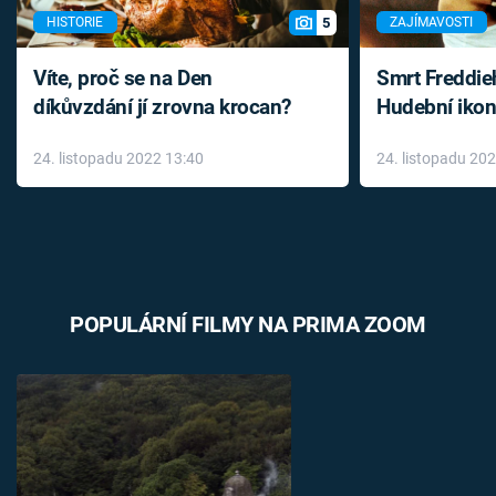
5
HISTORIE
ZAJÍMAVOSTI
Víte, proč se na Den
Smrt Freddie
díkůvzdání jí zrovna krocan?
Hudební ikon
až do konce 
24. listopadu 2022 13:40
24. listopadu 20
léky
POPULÁRNÍ FILMY NA PRIMA ZOOM