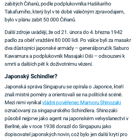
zabitých Číňanů, podle podplukovníka Hašikariho
Takafumiho, který byl v té době válečným zpravodajem,
bylo v plánu zabít 50 000 Číňanů.
Další zdroje uvádějí, že od 21. února do 4. března 1942
padlo za oběť vraždění 80 000 lidí. Po válce byli za masakr
dva důstojníci japonské armády – generálporučík Saburo
Kawamura a podplukovník Masajaki Oiši – odsouzeni k
smrti a dalších pět k doživotnímu vězení.
Japonský Schindler?
Japonská správa Singapuru se opírala o Japonce, kteří
znali místní poměry a orientovali se na politické scéně.
Mezi nimi vynikal
vládní pověřenec Mamoru Shinozaki
označovaný za singapurského Schindlera. Shinozaki
působil nejprve jako agent na japonském velvyslanectví v
Berlíně, ale v roce 1938 dorazil do Singapuru jako
dopisovatel japonských novin, což bylo jen další krytí pro