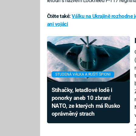
letoun s názvem Lockheed F-117 Nighth
Čtěte také:
Válku na Ukrajině rozhodne j
ani vojáci
STUDENÁ VÁLKA A RUŠTÍ ŠPIONI
Stíhačky, letadlové lodě i
ponorky aneb 10 zbraní
NATO, ze kterých má Rusko
oprávněný strach