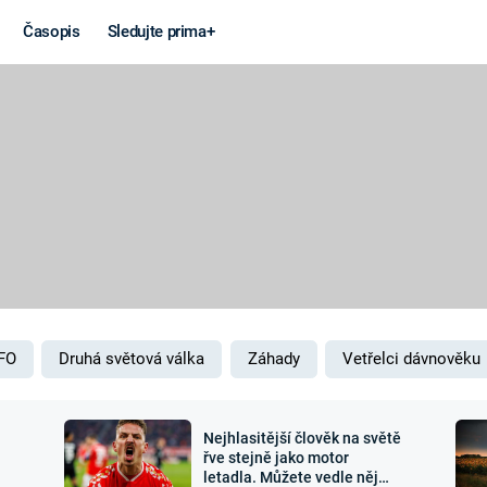
Časopis
Sledujte prima+
Věda a
Války
technika
STUDENÁ V
KORONAVIRUS
VÁLKA VE
VIETNAMU
VESMÍR
VÁLEČNÉ FI
MARS
SERIÁLY
FO
Druhá světová válka
Záhady
Vetřelci dávnověku
Nejhlasitější člověk na světě
Záhady a
Zajímav
řve stejně jako motor
letadla. Můžete vedle něj
konspirace