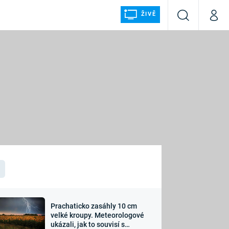
ŽIVĚ
Vyhledávání
Můj p
Prima+
ÁLKA
CNN Prima NEWS
Prima FRESH
Prima LIVING
LMY A
Prima Ženy
Prima LAJK
Prachaticko zasáhly 10 cm
osti
velké kroupy. Meteorologové
Sledujte nás
ukázali, jak to souvisí s