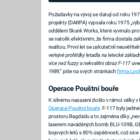
už vědí, kdy půjdou do důchodu
Požadavky na vývoj se datují od roku 1
projekty (DARPA) vypsala roku 1975 „výběr
oddělení Skunk Works, které vyvinulo prot
se natolik efektivním, že firma dostala za
realitou. První let se uskutečnil neuvěřit
veřejné prohlídky letadla na letecké základně 
více než fuzzy a nekvalitní obraz F-117 u
1989,
“ píše na svých stránkách
firma Loc
Operace Pouštní bouře
K silnému nasazení došlo v rámci války v
Operace Pouštní bouře
. F-117 byly jedi
prostoru Bagdádu a to zejména díky „nevi
laserem naváděných bomb BLU-109B, GB
bojových letů s 80% úspěšností, což sic