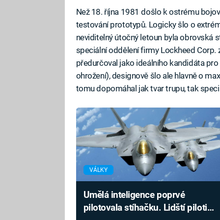
Než 18. října 1981 došlo k ostrému bojo
testování prototypů. Logicky šlo o extrém
neviditelný útočný letoun byla obrovská 
speciální oddělení firmy Lockheed Corp. z
předurčoval jako ideálního kandidáta pro
ohrožení), designově šlo ale hlavně o ma
tomu dopomáhal jak tvar trupu, tak speciá
VÁLKY
Umělá inteligence poprvé
pilotovala stíhačku. Lidští piloti