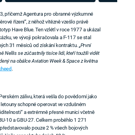
ohnivé peklo vzniklé za 7 vteřin
arzenál je d
973, přičemž Agentura pro obranné výzkumné
ové řízení“, z něhož vítězně vzešlo právě
otyp Have Blue. Ten vzlétl v roce 1977 a ukázal
kázku, ve vývoji pokračovala a F-117 se stal
elných 31 měsíců od získání kontraktu. „
První
Nellis se zúčastnily tisíce lidí, kteří toužili vidět
vedený na obálce Aviation Week & Space z května
kheed
.
 Perském zálivu, která vešla do povědomí jako
né letouny schopné operovat ve vzdušném
ditelnosti“ a extrémně přesné munici včetně
U-10 a GBU-27. Celkem proběhlo 1 271
e představovalo pouze 2 % všech bojových