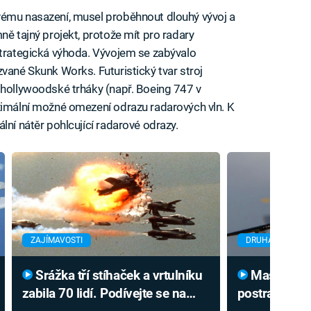
vému nasazení, musel proběhnout dlouhý vývoj a
ně tajný projekt, protože mít pro radary
strategická výhoda. Vývojem se zabývalo
vané Skunk Works. Futuristický tvar stroj
 hollywoodské trháky (např. Boeing 747 v
ximální možné omezení odrazu radarových vln. K
lní nátěr pohlcující radarové odrazy.
ZAJÍMAVOSTI
DRUHÁ SVĚTOVÁ
Srážka tří stíhaček a vrtulníku
Masivní stíhačka byla
zabila 70 lidí. Podívejte se na
postrachem ta