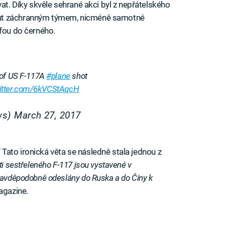
vat. Díky skvěle sehrané akci byl z nepřátelského
nut záchranným týmem, nicméně samotné
efou do černého.
 of US F-117A
#plane
shot
witter.com/6kVCStAqcH
ws)
March 27, 2017
“ Tato ironická věta se následně stala jednou z
i sestřeleného F-117 jsou vystavené v
pravděpodobně odeslány do Ruska a do Číny k
agazine.