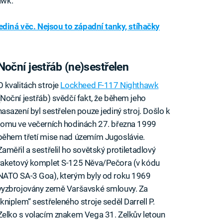
awk.
ediná věc. Nejsou to západní tanky, stíhačky
Noční jestřáb (ne)sestřelen
O kvalitách stroje
Lockheed F-117 Nighthawk
(Noční jestřáb) svědčí fakt, že během jeho
nasazení byl sestřelen pouze jediný stroj. Došlo k
tomu ve večerních hodinách 27. března 1999
během třetí mise nad územím Jugoslávie.
Zaměřil a sestřelil ho sovětský protiletadlový
raketový komplet S-125 Něva/Pečora (v kódu
NATO SA-3 Goa), kterým byly od roku 1969
vyzbrojovány země Varšavské smlouvy. Za
„kniplem“ sestřeleného stroje seděl Darrell P.
Zelko s volacím znakem Vega 31. Zelkův letoun