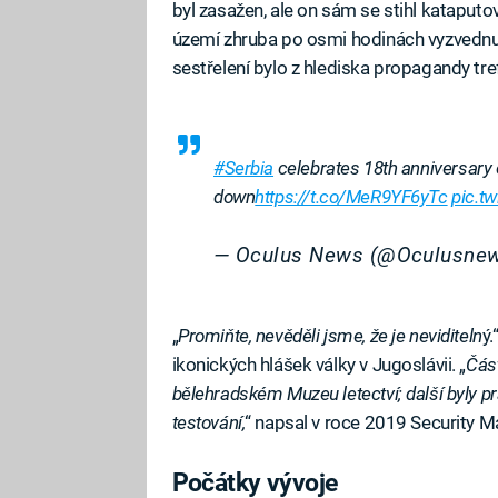
byl zasažen, ale on sám se stihl kataputo
území zhruba po osmi hodinách vyzved
sestřelení bylo z hlediska propagandy tr
#Serbia
celebrates 18th anniversary
down
https://t.co/MeR9YF6yTc
pic.t
— Oculus News (@Oculusne
„
Promiňte, nevěděli jsme, že je neviditeln
ý.
ikonických hlášek války v Jugoslávii. „
Část
bělehradském Muzeu letectví; další byly 
testování,
“ napsal v roce 2019 Security M
Počátky vývoje