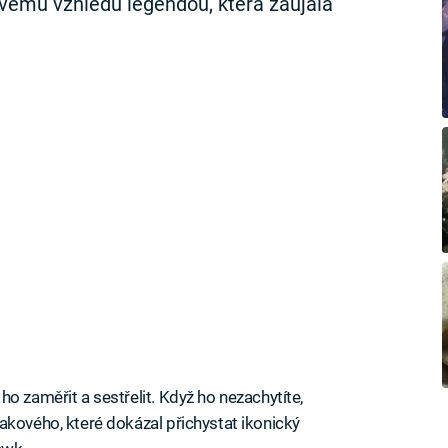
 svému vzhledu legendou, která zaujala
o zaměřit a sestřelit. Když ho nezachytíte,
akového, které dokázal přichystat ikonický