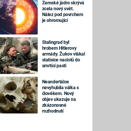
Zemské jádro skrývá
zcela nový svět.
Nález pod povrchem
je ohromující
Stalingrad byl
hrobem Hitlerovy
armády. Žukov vlákal
statisíce nacistů do
smrtící pasti
Neandertálce
nevyhubila válka s
člověkem. Nový
objev ukazuje na
zkázonosné
rozhodnutí