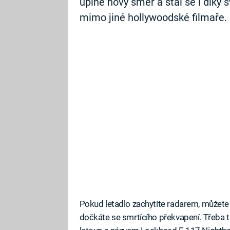
úplně nový směr a stal se i díky
mimo jiné hollywoodské filmaře.
Pokud letadlo zachytíte radarem, můžete h
dočkáte se smrtícího překvapení. Třeba t