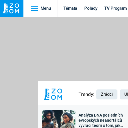
Menu
Témata
Pořady
TV Program
Cestování
Historie
HRADY A ZÁMKY
VIKINGOVÉ
HEDVÁBNÁ STEZKA
EPIDEMIE A
PANDEMIE
PŘÍRODA
STAROVĚKÝ EGYPT
Trendy:
Zrádci
U
Analýza DNA posledních
Druhá
Výročí
evropských neandrtálců
vyvrací teorii o tom, jak
světová válka