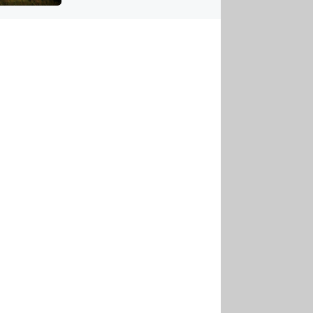
US
tornádem
RSUS
ZE A