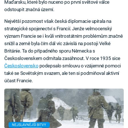
Maďarsku, které bylo nuceno po první světové válce
odstoupit značná území.
Největší pozornost však česká diplomacie upírala na
strategické spojenectví s Francií. Jenže velmocenský
význam Francie se i kvůli vnitrostátním problémům značně
snížil a země byla čím dál víc závislá na postoji Velké
Británie. Ta do případného sporu Německa s
Československem odmítala zasáhnout. V roce 1935 sice
Československo
podepsalo smlouvu o vzájemné pomoci
také se Sovětským svazem, ale ten si podmiňoval aktivní
účast Francie.
NEJSLAVNĚJŠÍ BITVY