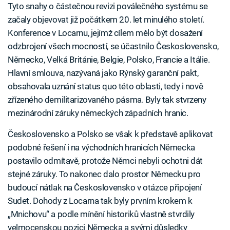
Tyto snahy o částečnou revizi poválečného systému se
začaly objevovat již počátkem 20. let minulého století.
Konference v Locarnu, jejímž cílem mělo být dosažení
odzbrojení všech mocností, se účastnilo Československo,
Německo, Velká Británie, Belgie, Polsko, Francie a Itálie.
Hlavní smlouva, nazývaná jako Rýnský garanční pakt,
obsahovala uznání status quo této oblasti, tedy i nově
zřízeného demilitarizovaného pásma. Byly tak stvrzeny
mezinárodní záruky německých západních hranic.
Československo a Polsko se však k představě aplikovat
podobné řešení i na východních hranicích Německa
postavilo odmítavě, protože Němci nebyli ochotni dát
stejné záruky. To nakonec dalo prostor Německu pro
budoucí nátlak na Československo v otázce připojení
Sudet. Dohody z Locarna tak byly prvním krokem k
„Mnichovu“ a podle mínění historiků vlastně stvrdily
velmocenskou pozici Německa a svými důsledky