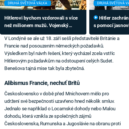
DRUHÁ SVĚTOVÁ VÁLKA
DRUHÁ SVĚTOVÁ V
Hitlerovi bychom vzdorovali s více
Hitler zachránil zajatého kumpána
než milionem mužů. Vojenský
s pomocí jasnov
historik popsal, jak dlouho by
kluzáky vyráběl 
V Londýně se ale už 18. září sešli představitelé Británie a
obrana vydržela
Francie nad posouzením německých požadavků.
Výsledkem byl návrh řešení, který vycházel zcela vstříc
Hitlerovým požadavkům na odstoupení celých Sudet.
Benešova tajná mise tak byla zbytečná.
Alibismus Francie, nechuť Britů
Československo v době před Mnichovem mělo pro
udržení své bezpečnosti uzavřeno hned několik smluv.
Jednalo se například o Locarnské dohody nebo Malou
dohodu, která vznikla ze společných zájmů
Československa, Rumunska a Jugoslávie na obranu proti