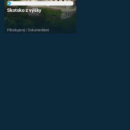
PŘEHRÁT
Skotsko z výšky
Přírodopisný / Dokumentární