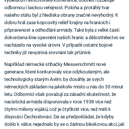
odbornou i laickou veřejnost. Poloha a protáhlý tvar
našeho státu byl z hlediska obrany značně nevýhodný. K
dobru hrál zase kopcovitý reliéf krajiny na hranicích i
připravenost a odhodlání armády. Také byla z velké části
dokončena linie opevnění našich hranic a dělostřelectvo se
nacházelo na vysoké úrovni. V případě ostatní bojové
techniky již nevyznívá srovnání tak příznivě.
Například německé stíhačky Messerschmitt nové
generace, které konkurovaly sice odzkoušeným, ale
technologicky starým Aviím, by dosáhly ze svých
německých základen na jakékoliv místo u nás do 30 minut
letu. Odborníci však považují za zásadní skutečnost, že
nacistická armáda disponovala v roce 1938 více než
čtyřmi miliony vojáků, což je čtyřikrát více, než měli k
dispozici Čechoslováci. Dá se předpokládat, že kdyby
došlo k válce, nejednalo by se o žádnou bleskovou akci, jak