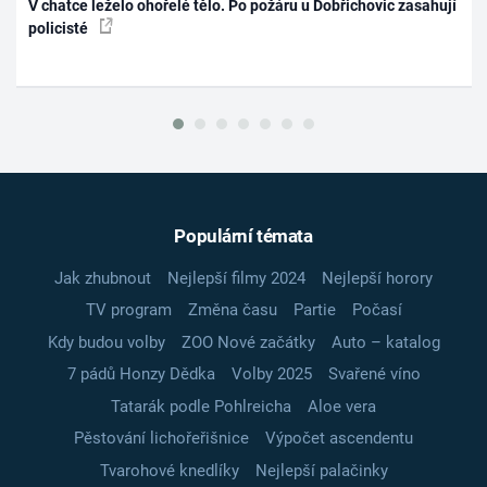
V chatce leželo ohořelé tělo. Po požáru u Dobřichovic zasahují
policisté
Populární témata
Jak zhubnout
Nejlepší filmy 2024
Nejlepší horory
TV program
Změna času
Partie
Počasí
Kdy budou volby
ZOO Nové začátky
Auto – katalog
7 pádů Honzy Dědka
Volby 2025
Svařené víno
Tatarák podle Pohlreicha
Aloe vera
Pěstování lichořeřišnice
Výpočet ascendentu
Tvarohové knedlíky
Nejlepší palačinky