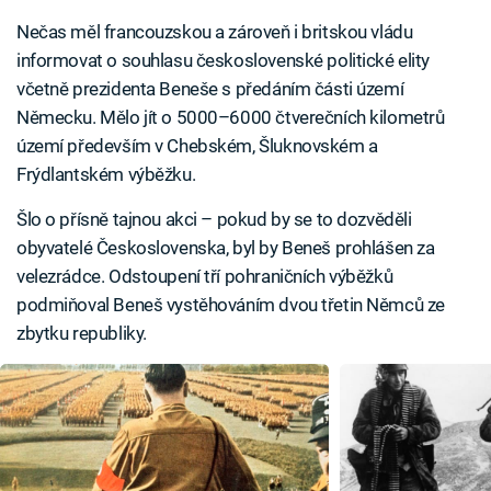
Nečas měl francouzskou a zároveň i britskou vládu
informovat o souhlasu československé politické elity
včetně prezidenta Beneše s předáním části území
Německu. Mělo jít o 5000–6000 čtverečních kilometrů
území především v Chebském, Šluknovském a
Frýdlantském výběžku.
Šlo o přísně tajnou akci – pokud by se to dozvěděli
obyvatelé Československa, byl by Beneš prohlášen za
velezrádce. Odstoupení tří pohraničních výběžků
podmiňoval Beneš vystěhováním dvou třetin Němců ze
zbytku republiky.