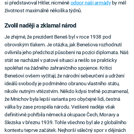
si představoval Hitler, nicméně
odpor naší armády
by měl
životnost maximálně několika týdnů.
Zvolil naději a zklamal národ
Je zřejmé, že prezident Beneš byl v roce 1938 pod
obrovským tlakem. Je otázka, jak Benešova rozhodnutí
ovlivnila jeho předchozí působení na pozici diplomata. Náš
stát se nacházel v patové situaci a nešlo se prakticky
spoléhat na žádného zahraničního spojence. Kritici
Benešovi ovšem vyčítají, že národní sebeurčení a udržení
ideálů svobody je podmíněno obranou vlastního státu,
nikoliv nutným vítězstvím. Někdo kdysi trefně poznamenal,
že Mnichov byla lepší varianta pro obyčejné lidi, čestná
válka by zase prospěla národu. Veškeré naděje však
definitivně pohřbila německá okupace Čech, Moravy a
Slezska v březnu 1939. Tohle všechno byl ale z globálního
kontextu teprve začátek. Nejhorší válečný spor v dějinách