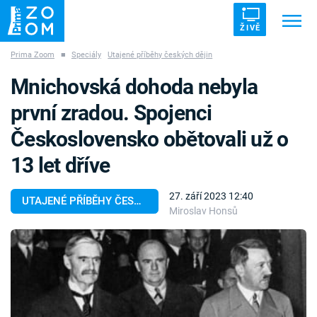
ŽIVĚ
Prima Zoom
■
Speciály
Utajené příběhy českých dějin
Trendy:
ZRÁDCI
UFO
DRUHÁ SVĚTOVÁ VÁLKA
Mnichovská dohoda nebyla
ZÁHADY
VETŘELCI DÁVNOVĚKU
první zradou. Spojenci
Československo obětovali už o
13 let dříve
Témata
27. září 2023 12:40
UTAJENÉ PŘÍBĚHY ČESKÝCH DĚJIN
Miroslav Honsů
Témata
Pořady
TV Program