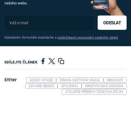
našeho webu.
ODESLAT
Odesláním formuláře souhlasíte s
podmínkami zpracování osobních údajů
SDÍLEJTE ČLÁNEK
ŠTÍTKY
ADOLF HITLER
DRUHÁ SVĚTOVÁ VÁLKA
MNICHOV
EDVARD BENEŠ
SPOJENCI
MNICHOVSKÁ DOHODA
UTAJENÉ PŘÍBĚHY ČESKÝCH DĚJIN