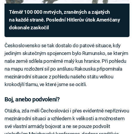
Téměř 100 000 mrtvých, zraněných a zajatých
na každé straně. Poslední Hitlerův útok Američany
dokonale zaskočil
Československo se tak dostalo do patové situace, kdy
jediným skutečným spojencem bylo Rumunsko, se kterým
naše země sdílela poměrně malý kus hranice. Při pohledu
na mapu rozložení sil po anšlusu Rakouska připomínala
mezinárodní situace z pohledu našeho státu velkou
krokodýlí tlamu, ve které jsme se ocitli.
Boj, anebo podvolení?
Otázka, zda měli Čechoslováci i přes evidentně nepříznivou
mezinárodní situaci a vzhledem k velikosti a možnostem
své vlastní armády bojovat a ne se pouze podvolit
výsledkům Mnichovské konference, dodnes rozděluje