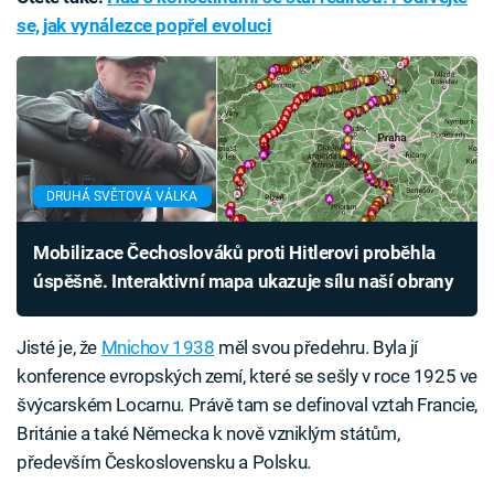
se, jak vynálezce popřel evoluci
DRUHÁ SVĚTOVÁ VÁLKA
Mobilizace Čechoslováků proti Hitlerovi proběhla
úspěšně. Interaktivní mapa ukazuje sílu naší obrany
Jisté je, že
Mnichov 1938
měl svou předehru. Byla jí
konference evropských zemí, které se sešly v roce 1925 ve
švýcarském Locarnu. Právě tam se definoval vztah Francie,
Británie a také Německa k nově vzniklým státům,
především Československu a Polsku.