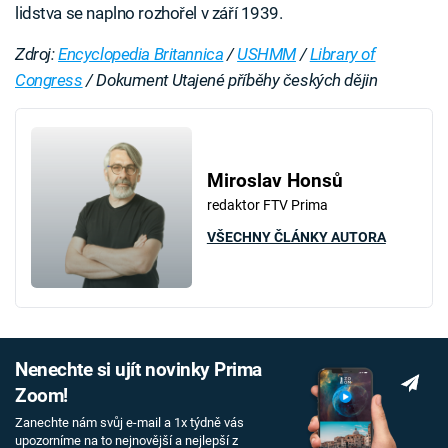
lidstva se naplno rozhořel v září 1939.
Zdroj:
Encyclopedia Britannica
/
USHMM
/
Library of
Congress
/ Dokument Utajené příběhy českých dějin
Miroslav Honsů
redaktor FTV Prima
VŠECHNY ČLÁNKY AUTORA
Nenechte si ujít novinky Prima
Zoom!
Zanechte nám svůj e-mail a 1x týdně vás
upozorníme na to nejnovější a nejlepší z