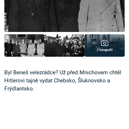
Časopis
Sledujte prima+
Přihlášení
7 fotografií
Sledujte nás
Byl Beneš velezrádce? Už před Mnichovem chtěl
Hitlerovi tajně vydat Chebsko, Šluknovsko a
Frýdlantsko.