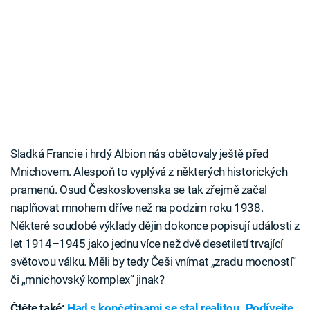
Sladká Francie i hrdý Albion nás obětovaly ještě před
Mnichovem. Alespoň to vyplývá z některých historických
pramenů. Osud Československa se tak zřejmě začal
naplňovat mnohem dříve než na podzim roku 1938.
Některé soudobé výklady dějin dokonce popisují události z
let 1914–1945 jako jednu více než dvě desetiletí trvající
světovou válku. Měli by tedy Češi vnímat „zradu mocností“
či „mnichovský komplex“ jinak?
Čtěte také:
Had s končetinami se stal realitou. Podívejte