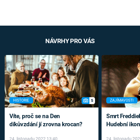
NÁVRHY PRO VÁS
5
HISTORIE
ZAJÍMAVOSTI
Víte, proč se na Den
Smrt Freddie
díkůvzdání jí zrovna krocan?
Hudební ikon
až do konce 
24. listopadu 2022 13:40
24. listopadu 20