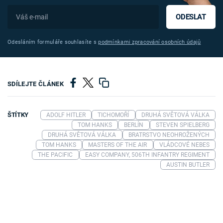
ODESLAT
Odesláním formuláře souhlasíte s
podmínkami zpracování osobních údajů
SDÍLEJTE ČLÁNEK
ŠTÍTKY
ADOLF HITLER
TICHOMOŘÍ
DRUHÁ SVĚTOVÁ VÁLKA
TOM HANKS
BERLÍN
STEVEN SPIELBERG
DRUHÁ SVĚTOVÁ VÁLKA
BRATRSTVO NEOHROŽENÝCH
TOM HANKS
MASTERS OF THE AIR
VLÁDCOVÉ NEBES
THE PACIFIC
EASY COMPANY, 506TH INFANTRY REGIMENT
AUSTIN BUTLER