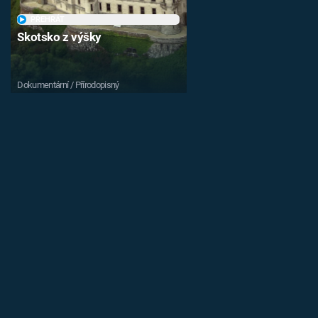
PŘEHRÁT
Skotsko z výšky
Dokumentární / Přírodopisný