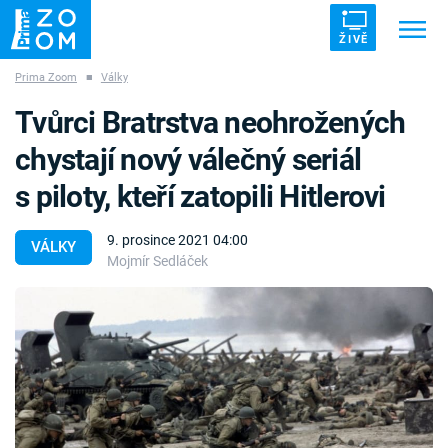
ŽIVĚ
Prima Zoom
■
Války
Trendy:
ZRÁDCI
UFO
DRUHÁ SVĚTOVÁ VÁLKA
Tvůrci Bratrstva neohrožených
ZÁHADY
VETŘELCI DÁVNOVĚKU
chystají nový válečný seriál
s piloty, kteří zatopili Hitlerovi
9. prosince 2021 04:00
VÁLKY
Mojmír Sedláček
Témata
Témata
Pořady
TV Program