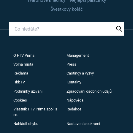
Tvarohové knedlíky
Nejlepší palačinky
Švestkový koláč
O FTV Prima
Management
Volná místa
Press
Reklama
Castingy a výzvy
HbbTV
Kontakty
Podmínky užívání
Zpracování osobních údajů
Cookies
Nápověda
Vlastník FTV Prima spol. s
Redakce
r.o.
Nahlásit chybu
Nastavení soukromí