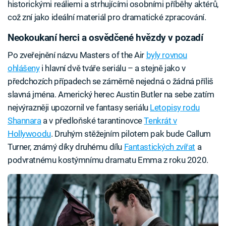
historickými reáliemi a strhujícími osobními příběhy aktérů,
což zní jako ideální materiál pro dramatické zpracování.
Neokoukaní herci a osvědčené hvězdy v pozadí
Po zveřejnění názvu Masters of the Air
byly rovnou
ohlášeny
i hlavní dvě tváře seriálu – a stejně jako v
předchozích případech se záměrně nejedná o žádná příliš
slavná jména. Americký herec Austin Butler na sebe zatím
nejvýrazněji upozornil ve fantasy seriálu
Letopisy rodu
Shannara
a v předloňské tarantinovce
Tenkrát v
Hollywoodu
. Druhým stěžejním pilotem pak bude Callum
Turner, známý díky druhému dílu
Fantastických zvířat
a
podvratnému kostýmnímu dramatu Emma z roku 2020.