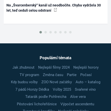
Na „Švarcenberský“ kanál už neodbočíte. Chyba vydržela 30
let, teď ceduli celou odstraní
Populární témata
Jak zhubnout
Nejlepší filmy 2024
Nejlepší horory
TV program
Změna času
Partie
Počasí
Kdy budou volby
ZOO Nové začátky
Auto – katalog
7 pádů Honzy Dědka
Volby 2025
Svařené víno
Tatarák podle Pohlreicha
Aloe vera
Pěstování lichořeřišnice
Výpočet ascendentu