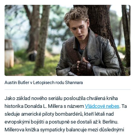
Austin Butler v Letopisech rodu Shannara
Jako základ nového seriálu posloužila chválená kniha
historika Donalda L. Millera s názvem
Vládcové nebes
. Ta
sleduje americké piloty bombardérů, kteří létali nad
evropskými bojišti a postupně se dostali až k Berlínu.
Millerova knížka sympaticky balancuje mezi důslednými