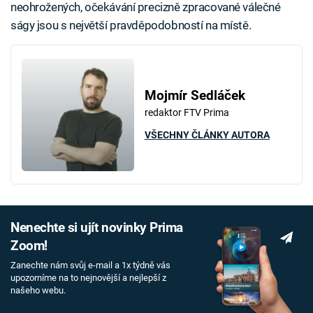
neohrožených, očekávání precizně zpracované válečné
ságy jsou s největší pravděpodobností na místě.
Mojmír Sedláček
redaktor FTV Prima
VŠECHNY ČLÁNKY AUTORA
Nenechte si ujít novinky Prima
Zoom!
Zanechte nám svůj e-mail a 1x týdně vás
upozorníme na to nejnovější a nejlepší z
našeho webu.