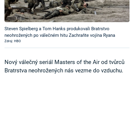
Časopis
Sledujte prima+
Steven Spielberg a Tom Hanks produkovali Bratrstvo
neohrožených po válečném hitu Zachraňte vojína Ryana
Přihlášení
Zdroj: HBO
Sledujte nás
Nový válečný seriál Masters of the Air od tvůrců
Bratrstva neohrožených nás vezme do vzduchu.