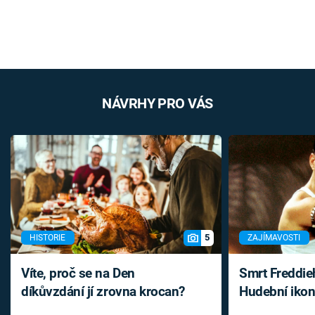
NÁVRHY PRO VÁS
5
HISTORIE
ZAJÍMAVOSTI
Víte, proč se na Den
Smrt Freddie
díkůvzdání jí zrovna krocan?
Hudební ikon
až do konce 