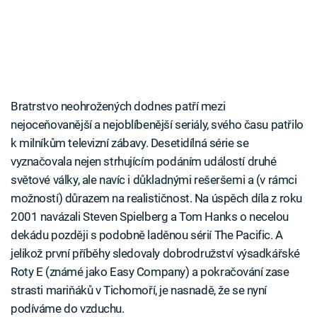
Bratrstvo neohrožených dodnes patří mezi
nejoceňovanější a nejoblíbenější seriály, svého času patřilo
k milníkům televizní zábavy. Desetidílná série se
vyznačovala nejen strhujícím podáním událostí druhé
světové války, ale navíc i důkladnými rešeršemi a (v rámci
možností) důrazem na realističnost. Na úspěch díla z roku
2001 navázali Steven Spielberg a Tom Hanks o necelou
dekádu později s podobně laděnou sérií The Pacific. A
jelikož první příběhy sledovaly dobrodružství výsadkářské
Roty E (známé jako Easy Company) a pokračování zase
strasti mariňáků v Tichomoří, je nasnadě, že se nyní
podíváme do vzduchu.