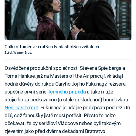
Callum Turner ve druhých Fantastických zvířatech
Zdroj: Warner Bros.
Osvědčené produkční společnosti Stevena Spielberga a
Toma Hankse, jež na Masters of the Air pracují, vkládají
hodně důvěry do rukou Caryho Jojiho Fukunagy, režiséra
úspěšné první série
Temného případu
a také muže
stojícího za očekávanou (a stále odkládanou) bondovkou
Není čas zemřít
. Fukunaga je údajně podepsán pod režií tří
dílů, což fanoušky jistě musí potěšit. Přestože nelze
očekávat, že by seriáloví Vládcové nebes byli takovým
zjevením jako před dvěma dekádami Bratrstvo