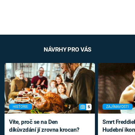
NÁVRHY PRO VÁS
5
HISTORIE
ZAJÍMAVOSTI
Víte, proč se na Den
Smrt Freddie
díkůvzdání jí zrovna krocan?
Hudební ikon