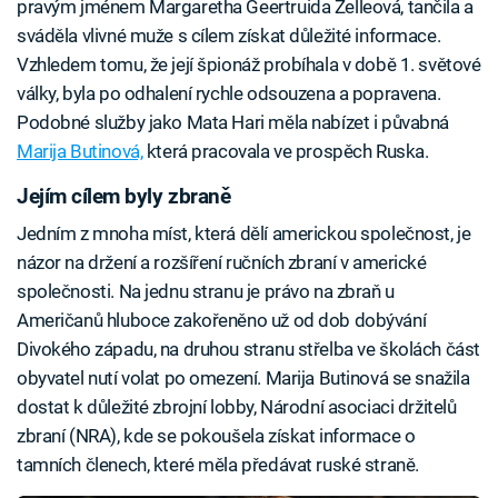
pravým jménem Margaretha Geertruida Zelleová, tančila a
sváděla vlivné muže s cílem získat důležité informace.
Vzhledem tomu, že její špionáž probíhala v době 1. světové
války, byla po odhalení rychle odsouzena a popravena.
Podobné služby jako Mata Hari měla nabízet i půvabná
Marija Butinová,
která pracovala ve prospěch Ruska.
Jejím cílem byly zbraně
Jedním z mnoha míst, která dělí americkou společnost, je
názor na držení a rozšíření ručních zbraní v americké
společnosti. Na jednu stranu je právo na zbraň u
Američanů hluboce zakořeněno už od dob dobývání
Divokého západu, na druhou stranu střelba ve školách část
obyvatel nutí volat po omezení. Marija Butinová se snažila
dostat k důležité zbrojní lobby, Národní asociaci držitelů
zbraní (NRA), kde se pokoušela získat informace o
tamních členech, které měla předávat ruské straně.