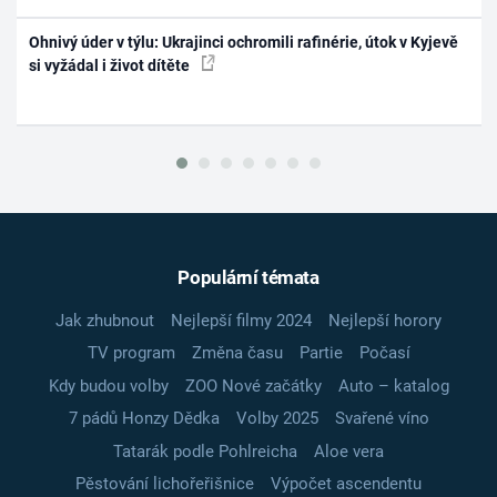
Ohnivý úder v týlu: Ukrajinci ochromili rafinérie, útok v Kyjevě
si vyžádal i život dítěte
Populární témata
Jak zhubnout
Nejlepší filmy 2024
Nejlepší horory
TV program
Změna času
Partie
Počasí
Kdy budou volby
ZOO Nové začátky
Auto – katalog
7 pádů Honzy Dědka
Volby 2025
Svařené víno
Tatarák podle Pohlreicha
Aloe vera
Pěstování lichořeřišnice
Výpočet ascendentu