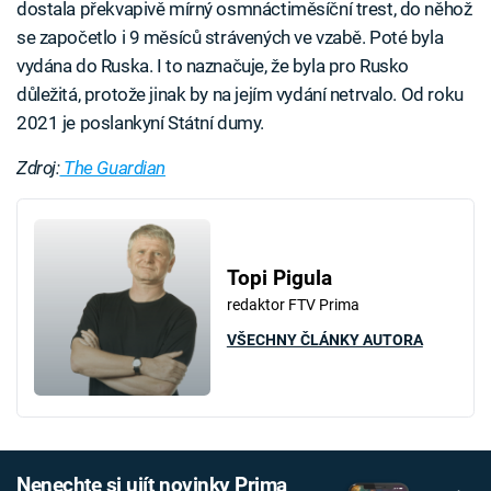
dostala překvapivě mírný osmnáctiměsíční trest, do něhož
se započetlo i 9 měsíců strávených ve vzabě. Poté byla
vydána do Ruska. I to naznačuje, že byla pro Rusko
důležitá, protože jinak by na jejím vydání netrvalo. Od roku
2021 je poslankyní Státní dumy.
Zdroj:
The Guardian
Topi Pigula
redaktor FTV Prima
VŠECHNY ČLÁNKY AUTORA
Nenechte si ujít novinky Prima