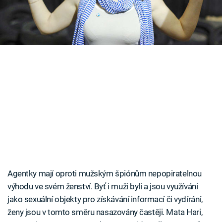
Časopis
Sledujte prima+
Přihlášení
Sledujte nás
Agentky mají oproti mužským špiónům nepopiratelnou
výhodu ve svém ženství. Byť i muži byli a jsou využíváni
jako sexuální objekty pro získávání informací či vydírání,
ženy jsou v tomto směru nasazovány častěji. Mata Hari,