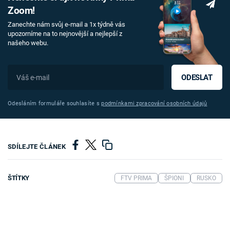
Zoom!
Zanechte nám svůj e-mail a 1x týdně vás
upozorníme na to nejnovější a nejlepší z
našeho webu.
ODESLAT
Odesláním formuláře souhlasíte s
podmínkami zpracování osobních údajů
SDÍLEJTE ČLÁNEK
ŠTÍTKY
FTV PRIMA
ŠPIONI
RUSKO