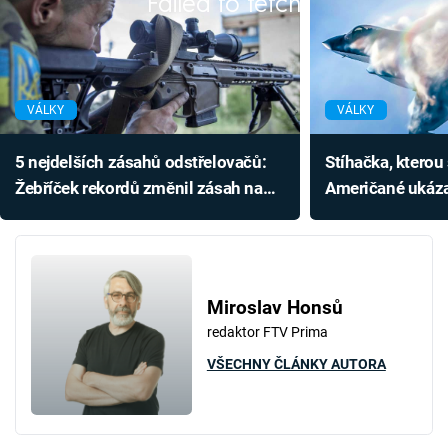
Failed to fetch
VÁLKY
VÁLKY
5 nejdelších zásahů odstřelovačů:
Stíhačka, kterou 
Žebříček rekordů změnil zásah na
Američané ukázal
Ukrajině
6. generace och
Miroslav Honsů
redaktor FTV Prima
VŠECHNY ČLÁNKY AUTORA