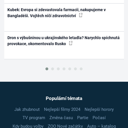
Kubek: Evropa si zdevastovala farmacii, nakupujeme v
Bangladéši. Vojtěch ničí zdravotnictví
Dron s výbušninou u ukrajinského letadla? Narychlo spíchnutá
provokace, okomentovalo Rusko
Populární témata
Jak zhubnout
Nejlepší filmy 2024
Nejlepší horory
TV program
Změna času
Partie
Počasí
Kdy budou volby
ZOO Nové začátky
Auto – katalog