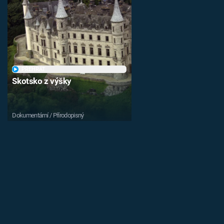
PŘEHRÁT
Skotsko z výšky
Dokumentární / Přírodopisný