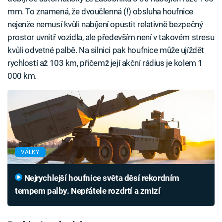
mm. To znamená, že dvoučlenná (!) obsluha houfnice
nejenže nemusí kvůli nabíjení opustit relativně bezpečný
prostor uvnitř vozidla, ale především není v takovém stresu
kvůli odvetné palbě. Na silnici pak houfnice může ujíždět
rychlostí až 103 km, přičemž její akční rádius je kolem 1
000 km.
VÁLKY
Nejrychlejší houfnice světa děsí rekordním
tempem palby. Nepřátele rozdrtí a zmizí