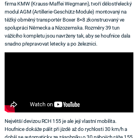
firma KMW (Krauss-Maffei Wegmann), tvoří dělostřelecký
modul AGM (Artillerie-Geschütz-Module) montovaný na
těžký obrněný transportér Boxer 8×8 zkonstruovaný ve
spolupráci Německa a Nizozemska. Rozměry 39 tun
vážícího kompletu jsou navrženy tak, aby se houfnice dala
snadno přepravovat letecky a po železnici.
Největší devizou RCH 155 je ale její vlastní mobilita.
Houfnice dokáže pálit při jízdě až do rychlosti 30 km/h a
dobíjí se automaticky ze zásobníku o 30 nábojích ráže 155