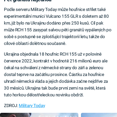
Podle serveru Military Today může houfnice střílet také
experimentální munici Vulcano 155 GLR s doletem až 80
km, jíž bylo na Ukrajinu dodáno přes 250 kusů. Cíl pak
může RCH 155 zasypat salvou pěti granátů vypálených po
sobě s postupně se zplošťující trajektorií letu, takže do
cílové oblasti dolétnou současně.
Ukrajina objednala 18 houfnic RCH 155 už v polovině
července 2022, kontrakt v hodnotě 216 milionů euro ale
čekal na schválení z německé strany do září a zelenou
dostal teprve na začátku prosince. Částku za houfnice
uhradí německá vláda a jejich dodávka začne nejdříve za
30 měsíců. Ukrajina tak bude první zemí na světě, která
tuto horkou dělostřeleckou novinku obdrží.
ZDROJ:
Military Today