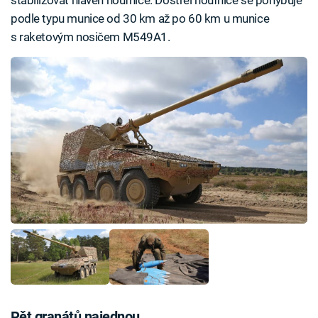
stabilizovat hlaveň houfnice. Dostřel houfnice se pohybuje
podle typu munice od 30 km až po 60 km u munice
s raketovým nosičem M549A1.
Pět granátů najednou