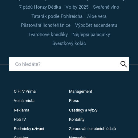
7 pádů Honzy Dědka
Volby 2025
Svařené víno
Tatarák podle Pohlreicha
Aloe vera
Pěstování lichořeřišnice
Výpočet ascendentu
Tvarohové knedlíky
Nejlepší palačinky
Švestkový koláč
O FTV Prima
Management
Volná místa
Press
Reklama
Castingy a výzvy
HbbTV
Kontakty
Podmínky užívání
Zpracování osobních údajů
Cookies
Nápověda