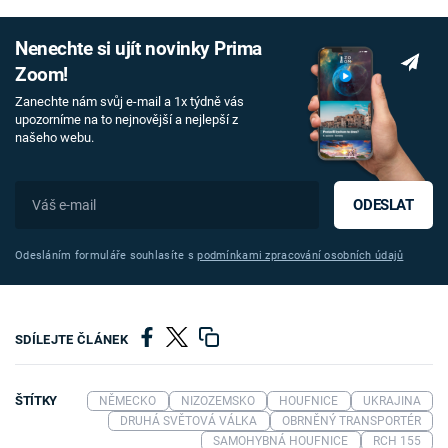
Nenechte si ujít novinky Prima
Zoom!
Zanechte nám svůj e-mail a 1x týdně vás
upozorníme na to nejnovější a nejlepší z
našeho webu.
ODESLAT
Odesláním formuláře souhlasíte s
podmínkami zpracování osobních údajů
SDÍLEJTE ČLÁNEK
ŠTÍTKY
NĚMECKO
NIZOZEMSKO
HOUFNICE
UKRAJINA
DRUHÁ SVĚTOVÁ VÁLKA
OBRNĚNÝ TRANSPORTÉR
SAMOHYBNÁ HOUFNICE
RCH 155