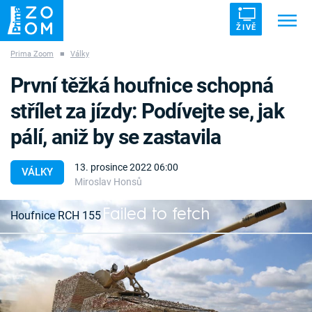
ŽIVĚ
Prima Zoom
■
Války
Trendy:
ZRÁDCI
UFO
DRUHÁ SVĚTOVÁ VÁLKA
První těžká houfnice schopná
ZÁHADY
VETŘELCI DÁVNOVĚKU
střílet za jízdy: Podívejte se, jak
pálí, aniž by se zastavila
13. prosince 2022 06:00
VÁLKY
Miroslav Honsů
Témata
Failed to fetch
Houfnice RCH 155
Témata
Pořady
Už jsme si zvykli, že ukrajinské bojiště se stává
místem nasazení nejen prastarých zbraní ze
TV Program
sovětské éry, ale také nejmodernějších systémů,