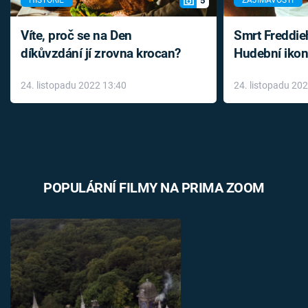
5
HISTORIE
ZAJÍMAVOSTI
Víte, proč se na Den
Smrt Freddie
díkůvzdání jí zrovna krocan?
Hudební ikon
až do konce 
24. listopadu 2022 13:40
24. listopadu 20
léky
POPULÁRNÍ FILMY NA PRIMA ZOOM