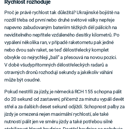
Rychlost rozhoduje
Proč je právě rychlost tak důležitá? Ukrajinské bojiště na
rozdíl třeba od první nebo druhé světové války nepřeje
napevno zabudovaným bateriím těžkých děl pálících na
neviditelného nepřítele vzdáleného desítky kilometrů. Po
vypálení několika ran, v případě raketometu pak jedné
nebo dvou salv raket, se teď dělostřelecký komplet
obvykle co nejrychleji „balí“ a přesouvá na novou pozici.
V době všudypřítomných dělostřeleckých radarů a
otravných dronů rozhodují sekundy a jakékoliv váhání
může být osudné.
Pokud nestřílí za jízdy, je německá RCH 155 schopna pálit
do 20 sekund od zastavení, přičemž za minutu vypálí devět
střel a za dalších deset sekund odjíždí. Schopnost palby za
jízdy je omezená nejen maximální rychlostí, ale také
nutností pálit jen ve směru jízdy a také potřebou silně