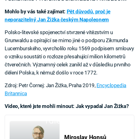
Mohlo by vás také zajímat:
Pět důvodů, proč je
neporazitelný Jan Žižka českým Napoleonem
Polsko-litevské spojenectví stvrzené vítězstvím u
Grunwaldu a opírající se mimo jiné o podporu Zikmunda
Lucemburského, vyvrcholilo roku 1569 podpisem smlouvy
o vzniku soustátí o rozloze přesahující milion kilometrů
čtverečních. Významný celek zanikl až v důsledku prvního
dělení Polska, k němuž došlo v roce 1772.
Zdroj: Petr Čornej: Jan Žižka, Praha 2019,
Encyclopedia
Britannica
Video, které jste mohli minout: Jak vypadal Jan Žižka?
Failed to fetch
Miroslav Honsů