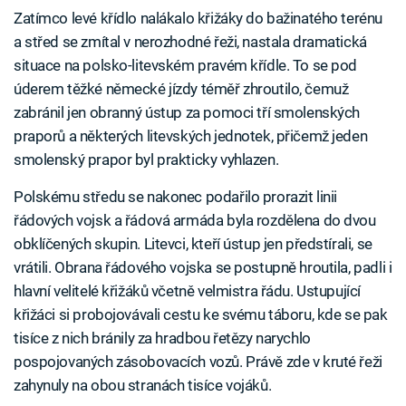
Zatímco levé křídlo nalákalo křižáky do bažinatého terénu
a střed se zmítal v nerozhodné řeži, nastala dramatická
situace na polsko-litevském pravém křídle. To se pod
úderem těžké německé jízdy téměř zhroutilo, čemuž
zabránil jen obranný ústup za pomoci tří smolenských
praporů a některých litevských jednotek, přičemž jeden
smolenský prapor byl prakticky vyhlazen.
Polskému středu se nakonec podařilo prorazit linii
řádových vojsk a řádová armáda byla rozdělena do dvou
obklíčených skupin. Litevci, kteří ústup jen předstírali, se
vrátili. Obrana řádového vojska se postupně hroutila, padli i
hlavní velitelé křižáků včetně velmistra řádu. Ustupující
křižáci si probojovávali cestu ke svému táboru, kde se pak
tisíce z nich bránily za hradbou řetězy narychlo
pospojovaných zásobovacích vozů. Právě zde v kruté řeži
zahynuly na obou stranách tisíce vojáků.