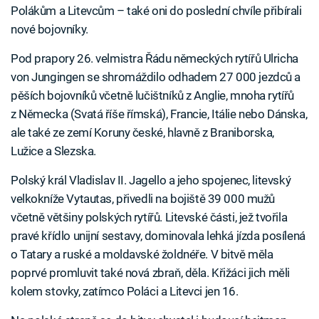
Polákům a Litevcům – také oni do poslední chvíle přibírali
nové bojovníky.
Pod prapory 26. velmistra Řádu německých rytířů Ulricha
von Jungingen se shromáždilo odhadem 27 000 jezdců a
pěších bojovníků včetně lučištníků z Anglie, mnoha rytířů
z Německa (Svatá říše římská), Francie, Itálie nebo Dánska,
ale také ze zemí Koruny české, hlavně z Braniborska,
Lužice a Slezska.
Polský král Vladislav II. Jagello a jeho spojenec, litevský
velkokníže Vytautas, přivedli na bojiště 39 000 mužů
včetně většiny polských rytířů. Litevské části, jež tvořila
pravé křídlo unijní sestavy, dominovala lehká jízda posílená
o Tatary a ruské a moldavské žoldnéře. V bitvě měla
poprvé promluvit také nová zbraň, děla. Křižáci jich měli
kolem stovky, zatímco Poláci a Litevci jen 16.