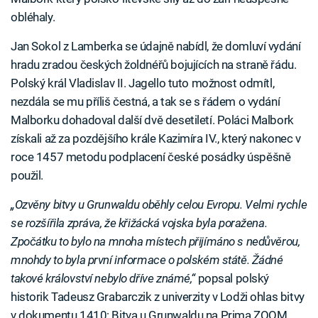
obléhaly.
Jan Sokol z Lamberka se údajně nabídl, že domluví vydání
hradu zradou českých žoldnéřů bojujících na straně řádu.
Polský král Vladislav II. Jagello tuto možnost odmítl,
nezdála se mu příliš čestná, a tak se s řádem o vydání
Malborku dohadoval další dvě desetiletí. Poláci Malbork
získali až za pozdějšího krále Kazimíra IV., který nakonec v
roce 1457 metodu podplacení české posádky úspěšně
použil.
„Ozvěny bitvy u Grunwaldu oběhly celou Evropu. Velmi rychle
se rozšířila zpráva, že křižácká vojska byla poražena.
Zpočátku to bylo na mnoha místech přijímáno s nedůvěrou,
mnohdy to byla první informace o polském státě. Žádné
takové království nebylo dříve známé,“
popsal polský
historik Tadeusz Grabarczik z univerzity v Lodži ohlas bitvy
v dokumentu 1410: Bitva u Grunwaldu na Prima ZOOM.