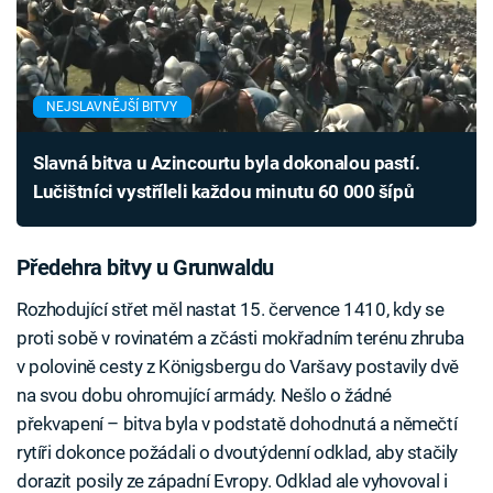
NEJSLAVNĚJŠÍ BITVY
Slavná bitva u Azincourtu byla dokonalou pastí.
Lučištníci vystříleli každou minutu 60 000 šípů
Předehra bitvy u Grunwaldu
Rozhodující střet měl nastat 15. července 1410, kdy se
proti sobě v rovinatém a zčásti mokřadním terénu zhruba
v polovině cesty z Königsbergu do Varšavy postavily dvě
na svou dobu ohromující armády. Nešlo o žádné
překvapení – bitva byla v podstatě dohodnutá a němečtí
rytíři dokonce požádali o dvoutýdenní odklad, aby stačily
dorazit posily ze západní Evropy. Odklad ale vyhovoval i