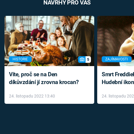
NÁVRHY PRO VÁS
5
HISTORIE
ZAJÍMAVOSTI
Víte, proč se na Den
Smrt Freddie
díkůvzdání jí zrovna krocan?
Hudební ikon
až do konce 
24. listopadu 2022 13:40
24. listopadu 20
léky