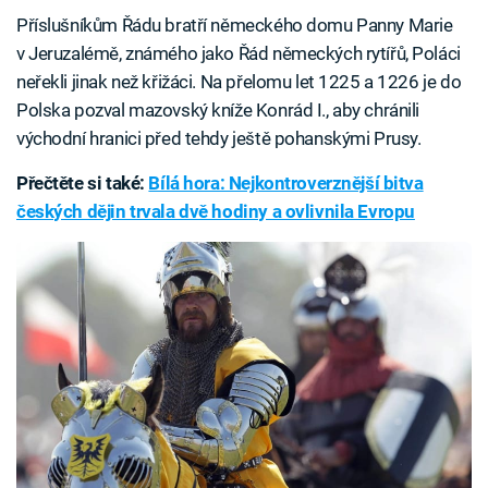
Příslušníkům Řádu bratří německého domu Panny Marie
v Jeruzalémě, známého jako Řád německých rytířů, Poláci
neřekli jinak než křižáci. Na přelomu let 1225 a 1226 je do
Polska pozval mazovský kníže Konrád I., aby chránili
východní hranici před tehdy ještě pohanskými Prusy.
Přečtěte si také:
Bílá hora: Nejkontroverznější bitva
českých dějin trvala dvě hodiny a ovlivnila Evropu