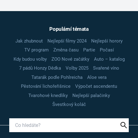
Populární témata
Jak zhubnout
Nejlepší filmy 2024
Nejlepší horory
TV program
Změna času
Partie
Počasí
Kdy budou volby
ZOO Nové začátky
Auto – katalog
7 pádů Honzy Dědka
Volby 2025
Svařené víno
Tatarák podle Pohlreicha
Aloe vera
Pěstování lichořeřišnice
Výpočet ascendentu
Tvarohové knedlíky
Nejlepší palačinky
Švestkový koláč