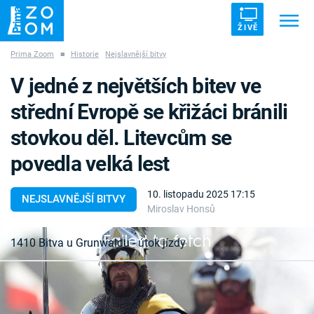
ŽIVĚ
Prima Zoom
■
Historie
Nejslavnější bitvy
Trendy:
ZRÁDCI
UFO
DRUHÁ SVĚTOVÁ VÁLKA
V jedné z největších bitev ve
ZÁHADY
VETŘELCI DÁVNOVĚKU
střední Evropě se křižáci bránili
stovkou děl. Litevcům se
povedla velká lest
Témata
10. listopadu 2025 17:15
NEJSLAVNĚJŠÍ BITVY
Miroslav Honsů
Témata
Failed to fetch
1410 Bitva u Grunwaldu - útok jízdy
Pořady
Byla to jedna z největších bitev, jaké se kdy strhly
TV Program
ve střední Evropě. U Grunwaldu zkřížili v červenci