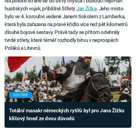
Na polské straně se do bitvy chystal i budoucí hejtman
husitských vojsk, přibližně 50letý
Jan Žižka
. Jeho místo
bylo ve 4. korouhvi vedené Janem Sokolem z Lamberka,
která byla zařazena na pravé křídlo více než pět kilometrů
dlouhé bojové sestavy. Právě tady se přitom odehrály
tvrdé střety, které téměř rozhodly bitvu v neprospěch
Poláků a Litevců.
HISTORIE
Totální masakr německých rytířů byl pro Jana Žižku
klíčový hned ze dvou důvodů