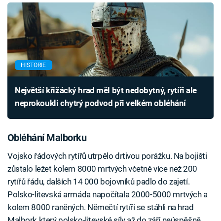
HISTORIE
Největší křižácký hrad měl být nedobytný, rytíři ale
neprokoukli chytrý podvod při velkém obléhání
Obléhání Malborku
Vojsko řádových rytířů utrpělo drtivou porážku. Na bojišti
zůstalo ležet kolem 8000 mrtvých včetně více než 200
rytířů řádu, dalších 14 000 bojovníků padlo do zajetí.
Polsko-litevská armáda napočítala 2000-5000 mrtvých a
kolem 8000 raněných. Němečtí rytíři se stáhli na hrad
Malbork který polsko-litevské síly až do září neúspěšně