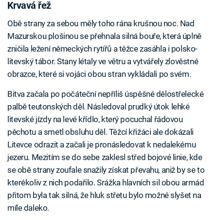
Krvavá řež
Obě strany za sebou měly toho rána krušnou noc. Nad
Mazurskou plošinou se přehnala silná bouře, která úplně
zničila ležení německých rytířů a těžce zasáhla i polsko-
litevský tábor. Stany létaly ve větru a vytvářely zlověstné
obrazce, které si vojáci obou stran vykládali po svém.
Bitva začala po počáteční nepříliš úspěšné dělostřelecké
palbě teutonských děl. Následoval prudký útok lehké
litevské jízdy na levé křídlo, který pocuchal řádovou
pěchotu a smetl obsluhu děl. Těžcí křižáci ale dokázali
Litevce odrazit a začali je pronásledovat k nedalekému
jezeru. Mezitím se do sebe zaklesl střed bojové linie, kde
se obě strany zoufale snažily získat převahu, aniž by se to
kterékoliv z nich podařilo. Srážka hlavních sil obou armád
přitom byla tak silná, že hluk střetu bylo možné slyšet na
míle daleko.