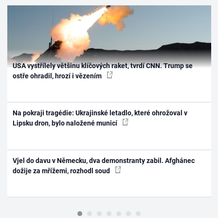
USA vystřílely většinu klíčových raket, tvrdí CNN. Trump se
ostře ohradil, hrozí i vězením
Na pokraji tragédie: Ukrajinské letadlo, které ohrožoval v
Lipsku dron, bylo naložené municí
Vjel do davu v Německu, dva demonstranty zabil. Afghánec
dožije za mřížemi, rozhodl soud