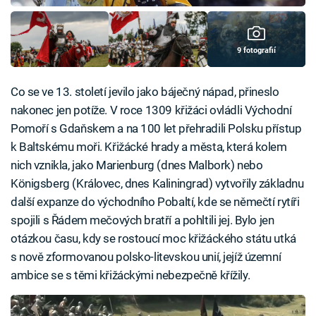
9 fotografií
Co se ve 13. století jevilo jako báječný nápad, přineslo
nakonec jen potíže. V roce 1309 křižáci ovládli Východní
Pomoří s Gdaňskem a na 100 let přehradili Polsku přístup
k Baltskému moři. Křižácké hrady a města, která kolem
nich vznikla, jako Marienburg (dnes Malbork) nebo
Königsberg (Královec, dnes Kaliningrad) vytvořily základnu
další expanze do východního Pobaltí, kde se němečtí rytíři
spojili s Řádem mečových bratří a pohltili jej. Bylo jen
otázkou času, kdy se rostoucí moc křižáckého státu utká
s nově zformovanou polsko-litevskou unií, jejíž územní
ambice se s těmi křižáckými nebezpečně křížily.