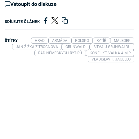
Vstoupit do diskuze
SDÍLEJTE ČLÁNEK
ŠTÍTKY
HRAD
ARMÁDA
POLSKO
RYTÍŘ
MALBORK
JAN ŽIŽKA Z TROCNOVA
GRUNWALD
BITVA U GRUNWALDU
ŘÁD NĚMECKÝCH RYTÍŘŮ
KONFLIKT, VÁLKA A MÍR
VLADISLAV II. JAGELLO