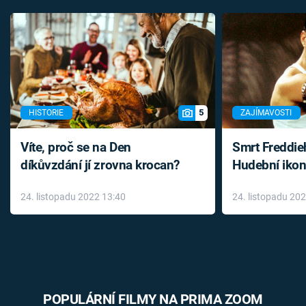
5
HISTORIE
ZAJÍMAVOSTI
Víte, proč se na Den
Smrt Freddie
díkůvzdání jí zrovna krocan?
Hudební ikon
až do konce 
24. listopadu 2022 13:40
24. listopadu 20
léky
POPULÁRNÍ FILMY NA PRIMA ZOOM