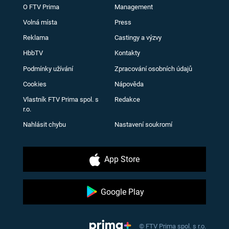
O FTV Prima
Management
Volná místa
Press
Reklama
Castingy a výzvy
HbbTV
Kontakty
Podmínky užívání
Zpracování osobních údajů
Cookies
Nápověda
Vlastník FTV Prima spol. s
Redakce
r.o.
Nahlásit chybu
Nastavení soukromí
App Store
Google Play
© FTV Prima spol. s r.o.