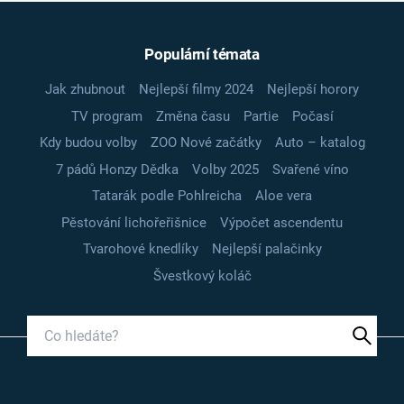
Populární témata
Jak zhubnout
Nejlepší filmy 2024
Nejlepší horory
TV program
Změna času
Partie
Počasí
Kdy budou volby
ZOO Nové začátky
Auto – katalog
7 pádů Honzy Dědka
Volby 2025
Svařené víno
Tatarák podle Pohlreicha
Aloe vera
Pěstování lichořeřišnice
Výpočet ascendentu
Tvarohové knedlíky
Nejlepší palačinky
Švestkový koláč