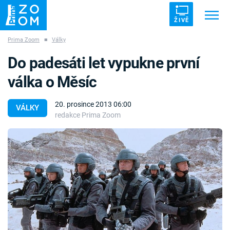
ŽIVĚ
Prima Zoom
■
Války
Trendy:
ZRÁDCI
UFO
DRUHÁ SVĚTOVÁ VÁLKA
Do padesáti let vypukne první
ZÁHADY
VETŘELCI DÁVNOVĚKU
válka o Měsíc
20. prosince 2013 06:00
VÁLKY
redakce Prima Zoom
Témata
Témata
Pořady
TV Program