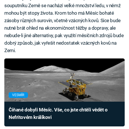
souputníku Země se nachází velké množství ledu, v němž
mohou být stopy života. Krom toho má Měsíc bohaté
zásoby různých surovin, včetně vzácných kovů. Sice bude
nutné brát ohled na ekonomičnost těžby a dopravy, ale
nebude-li jiné alternativy, pak využití měsíčních zdrojů bude
dobrý způsob, jak vyřešit nedostatek vzácných kovů na
Zemi.
VESMÍR
Číňané dobyli Měsíc. Vše, co jste chtěli vědět o
Nefritovém králíkovi