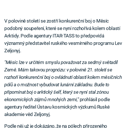
V polovině století se zostří konkurenční boj o Měsíc
podobný soupeření, které se nyní rozhořívá kolem oblastí
Arktidy. Podle agentury ITAR-TASS to předpovídá
významný představitel ruského vesmírného programu Lev
Zeljonyj.
"Měsíc lze v určitém smyslu považovat za sedmý světadíl
Země. Mám takovou prognózu: v polovině 21. století se
rozhoří konkurenční boj o ovládnutí oblastí kolem měsíčních
pólů a o možnost vybudovat lunární základnu. Bude to
připomínat boj o arktický šelf, který se nyní stal zónou
ekonomických zájmů mnohých zemí,"
prohlásil podle
agentury ředitel Ústavu kosmických výzkumů Ruské
akademie věd Zeljonyj.
Podle něj už je dokázáno, že na pólech přirozeného