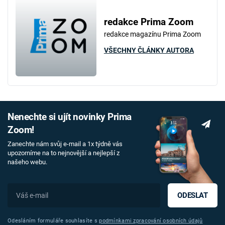
redakce Prima Zoom
redakce magazínu Prima Zoom
VŠECHNY ČLÁNKY AUTORA
Nenechte si ujít novinky Prima
Zoom!
Zanechte nám svůj e-mail a 1x týdně vás
upozorníme na to nejnovější a nejlepší z
našeho webu.
ODESLAT
Odesláním formuláře souhlasíte s
podmínkami zpracování osobních údajů