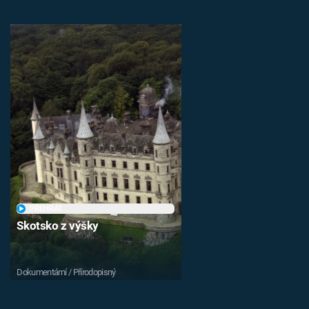
PŘEHRÁT
Skotsko z výšky
Dokumentární / Přírodopisný