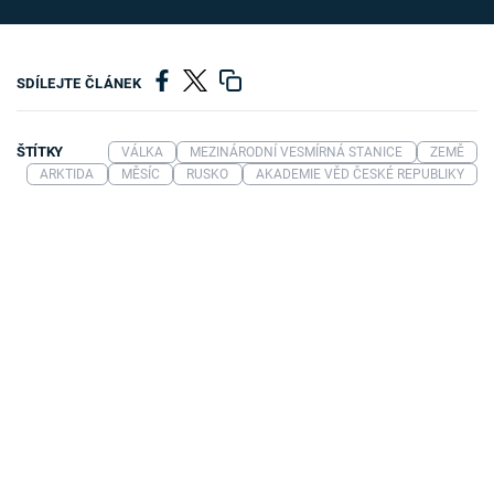
SDÍLEJTE ČLÁNEK
ŠTÍTKY
VÁLKA
MEZINÁRODNÍ VESMÍRNÁ STANICE
ZEMĚ
ARKTIDA
MĚSÍC
RUSKO
AKADEMIE VĚD ČESKÉ REPUBLIKY