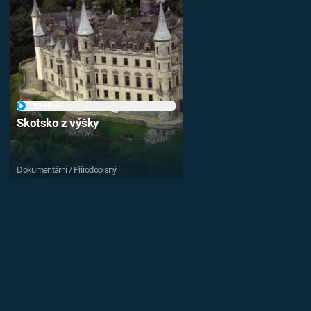
PŘEHRÁT
Skotsko z výšky
Dokumentární / Přírodopisný