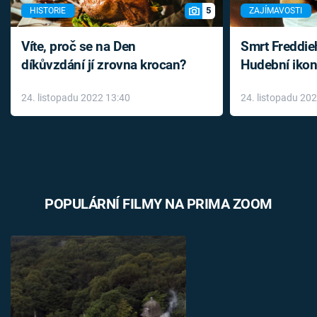
5
HISTORIE
ZAJÍMAVOSTI
Víte, proč se na Den
Smrt Freddie
díkůvzdání jí zrovna krocan?
Hudební ikon
až do konce 
24. listopadu 2022 13:40
24. listopadu 20
léky
POPULÁRNÍ FILMY NA PRIMA ZOOM