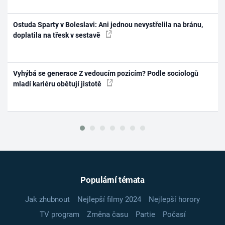
Ostuda Sparty v Boleslavi: Ani jednou nevystřelila na bránu,
doplatila na třesk v sestavě
Vyhýbá se generace Z vedoucím pozicím? Podle sociologů
mladí kariéru obětují jistotě
Populární témata
Jak zhubnout
Nejlepší filmy 2024
Nejlepší horory
TV program
Změna času
Partie
Počasí