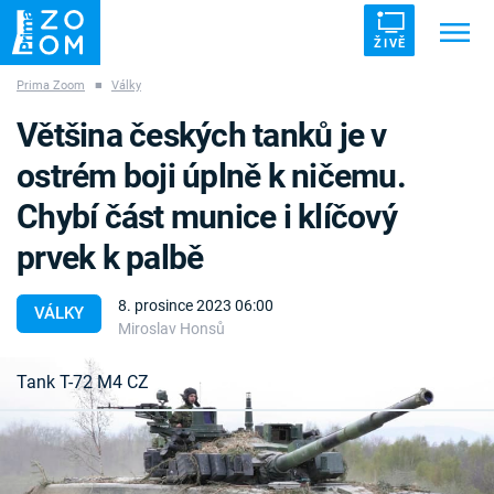
ŽIVĚ
Prima Zoom
■
Války
Trendy:
ZRÁDCI
UFO
DRUHÁ SVĚTOVÁ VÁLKA
Většina českých tanků je v
ZÁHADY
VETŘELCI DÁVNOVĚKU
ostrém boji úplně k ničemu.
Chybí část munice i klíčový
prvek k palbě
Témata
8. prosince 2023 06:00
VÁLKY
Miroslav Honsů
Témata
Failed to fetch
Tank T-72 M4 CZ
Pořady
České tankové vojsko stojí na křižovatce.
TV Program
Modernizovaných T-72M4 CZ je málo a čekají na