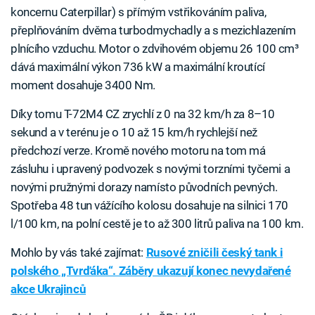
koncernu Caterpillar) s přímým vstřikováním paliva,
přeplňováním dvěma turbodmychadly a s mezichlazením
plnícího vzduchu. Motor o zdvihovém objemu 26 100 cm³
dává maximální výkon 736 kW a maximální kroutící
moment dosahuje 3400 Nm.
Díky tomu T-72M4 CZ zrychlí z 0 na 32 km/h za 8–10
sekund a v terénu je o 10 až 15 km/h rychlejší než
předchozí verze. Kromě nového motoru na tom má
zásluhu i upravený podvozek s novými torzními tyčemi a
novými pružnými dorazy namísto původních pevných.
Spotřeba 48 tun vážícího kolosu dosahuje na silnici 170
l/100 km, na polní cestě je to až 300 litrů paliva na 100 km.
Mohlo by vás také zajímat:
Rusové zničili český tank i
polského „Tvrďáka“. Záběry ukazují konec nevydařené
akce Ukrajinců