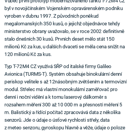
Vůbec první prototyp modernizovaného tanku T-72M4 CZ
byl v novojičínském Vojenském opravárenském podniku
vyroben v dubnu 1997. Z původních poněkud
megalomanských 350 kusů, o jejichž objednávce tehdy
ministerstvo obrany uvažovalo, se v roce 2002 definitivně
stalo dnešních 30 kusů. Prvních deset mělo stát 150
milionů Kč za kus, u dalších dvaceti se měla cena snížit na
120 milionů Kč za kus.
Typ T-72M4 CZ využívá SŘP od italské firmy Galileo
Avionica (TURMS-T). Systém obsahuje binokulární denní
periskop velitele s až 12násobným zvětšením a termovizní
modul. Střelec má vlastní monokulární zaměřovač pro
denní i noční vidění a k tomu laserový dálkoměr s
rozsahem měření 300 až 10 000 m a přesností měření 5
m. Balistický a řídící počítač zpracovává data z několika
senzorů. Jde o údaje o úsťové rychlosti střely, data
z meteo senzoru, gyroskopu hlavně a věže, údaje o poloze