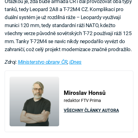
Otázkou je, zda bude armáda ČR i dál provozovat oba typy
tanků, tedy Leopard 2A8 a T-72M4 CZ. Komplikací pro
duální systém je už rozdílná ráže – Leopardy využívají
munici 120 mm, tedy standardní ráži NATO, kdežto
všechny verze původně sovětských T-72 používají ráži 125
mm. Tanky T-72M4 se navíc nikdy nepodařilo vyvézt do
zahraničí, což celý projekt modernizace značně prodražilo.
Zdroj:
Ministerstvo obrany ČR
,
iDnes
Miroslav Honsů
redaktor FTV Prima
VŠECHNY ČLÁNKY AUTORA