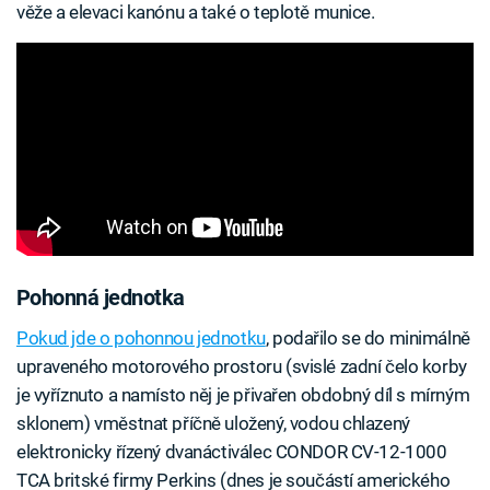
věže a elevaci kanónu a také o teplotě munice.
Pohonná jednotka
Pokud jde o pohonnou jednotku
, podařilo se do minimálně
upraveného motorového prostoru (svislé zadní čelo korby
je vyříznuto a namísto něj je přivařen obdobný díl s mírným
sklonem) vměstnat příčně uložený, vodou chlazený
elektronicky řízený dvanáctiválec CONDOR CV-12-1000
TCA britské firmy Perkins (dnes je součástí amerického