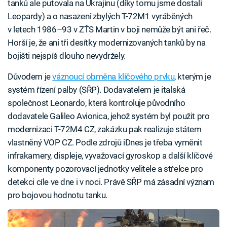
tanků ale putovala na Ukrajinu (díky tomu jsme dostali
Leopardy) a o nasazení zbylých T-72M1 vyráběných
v letech 1986–93 v ZŤS Martin v boji nemůže být ani řeč.
Horší je, že ani tři desítky modernizovaných tanků by na
bojišti nejspíš dlouho nevydržely.
Důvodem je
váznoucí obměna klíčového prvku
, kterým je
systém řízení palby (SŘP). Dodavatelem je italská
společnost Leonardo, která kontroluje původního
dodavatele Galileo Avionica, jehož systém byl použit pro
modernizaci T-72M4 CZ, zakázku pak realizuje státem
vlastněný VOP CZ. Podle zdrojů iDnes je třeba vyměnit
infrakamery, displeje, vyvažovací gyroskop a další klíčové
komponenty pozorovací jednotky velitele a střelce pro
detekci cíle ve dne i v noci. Právě SŘP má zásadní význam
pro bojovou hodnotu tanku.