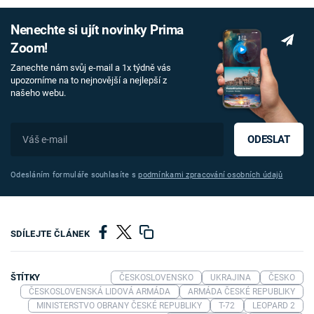
Nenechte si ujít novinky Prima
Zoom!
Zanechte nám svůj e-mail a 1x týdně vás
upozorníme na to nejnovější a nejlepší z
našeho webu.
ODESLAT
Odesláním formuláře souhlasíte s
podmínkami zpracování osobních údajů
SDÍLEJTE ČLÁNEK
ŠTÍTKY
ČESKOSLOVENSKO
UKRAJINA
ČESKO
ČESKOSLOVENSKÁ LIDOVÁ ARMÁDA
ARMÁDA ČESKÉ REPUBLIKY
MINISTERSTVO OBRANY ČESKÉ REPUBLIKY
T-72
LEOPARD 2