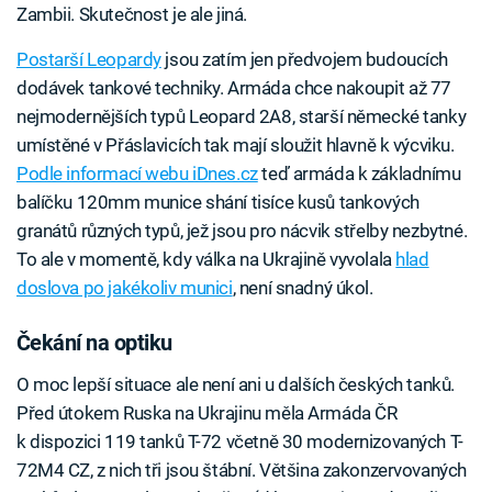
Zambii. Skutečnost je ale jiná.
Postarší Leopardy
jsou zatím jen předvojem budoucích
dodávek tankové techniky. Armáda chce nakoupit až 77
nejmodernějších typů Leopard 2A8, starší německé tanky
umístěné v Přáslavicích tak mají sloužit hlavně k výcviku.
Podle informací webu iDnes.cz
teď armáda k základnímu
balíčku 120mm munice shání tisíce kusů tankových
granátů různých typů, jež jsou pro nácvik střelby nezbytné.
To ale v momentě, kdy válka na Ukrajině vyvolala
hlad
doslova po jakékoliv munici
, není snadný úkol.
Čekání na optiku
O moc lepší situace ale není ani u dalších českých tanků.
Před útokem Ruska na Ukrajinu měla Armáda ČR
k dispozici 119 tanků T-72 včetně 30 modernizovaných T-
72M4 CZ, z nich tři jsou štábní. Většina zakonzervovaných