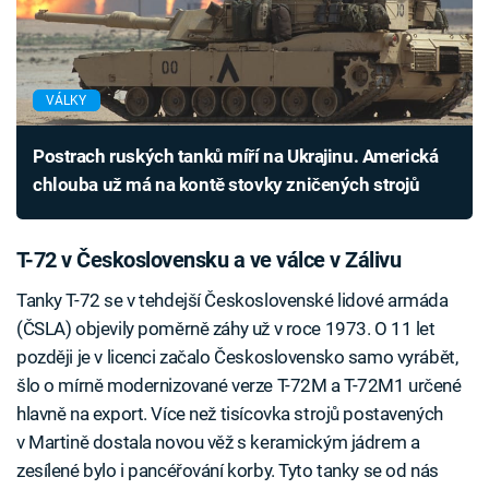
VÁLKY
Postrach ruských tanků míří na Ukrajinu. Americká
chlouba už má na kontě stovky zničených strojů
T-72 v Československu a ve válce v Zálivu
Tanky T-72 se v tehdejší Československé lidové armáda
(ČSLA) objevily poměrně záhy už v roce 1973. O 11 let
později je v licenci začalo Československo samo vyrábět,
šlo o mírně modernizované verze T-72M a T-72M1 určené
hlavně na export. Více než tisícovka strojů postavených
v Martině dostala novou věž s keramickým jádrem a
zesílené bylo i pancéřování korby. Tyto tanky se od nás