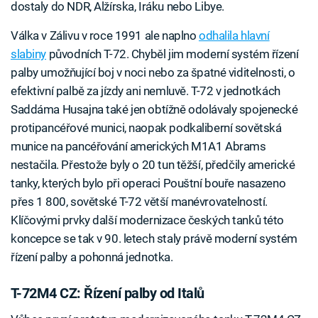
dostaly do NDR, Alžírska, Iráku nebo Libye.
Válka v Zálivu v roce 1991 ale naplno
odhalila hlavní
slabiny
původních T-72. Chyběl jim moderní systém řízení
palby umožňující boj v noci nebo za špatné viditelnosti, o
efektivní palbě za jízdy ani nemluvě. T-72 v jednotkách
Saddáma Husajna také jen obtížně odolávaly spojenecké
protipancéřové munici, naopak podkaliberní sovětská
munice na pancéřování amerických M1A1 Abrams
nestačila. Přestože byly o 20 tun těžší, předčily americké
tanky, kterých bylo při operaci Pouštní bouře nasazeno
přes 1 800, sovětské T-72 větší manévrovatelností.
Klíčovými prvky další modernizace českých tanků této
koncepce se tak v 90. letech staly právě moderní systém
řízení palby a pohonná jednotka.
T-72M4 CZ: Řízení palby od Italů