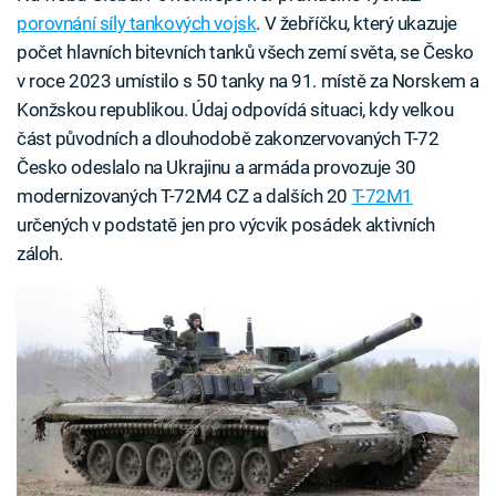
porovnání síly tankových vojsk
. V žebříčku, který ukazuje
počet hlavních bitevních tanků všech zemí světa, se Česko
v roce 2023 umístilo s 50 tanky na 91. místě za Norskem a
Konžskou republikou. Údaj odpovídá situaci, kdy velkou
část původních a dlouhodobě zakonzervovaných T-72
Česko odeslalo na Ukrajinu a armáda provozuje 30
modernizovaných T-72M4 CZ a dalších 20
T-72M1
určených v podstatě jen pro výcvik posádek aktivních
záloh.