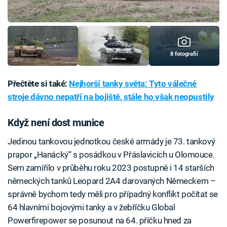
8 fotografií
Přečtěte si také:
Nejhorší tanky světa: Tyto válečné
stroje dávno nepatří na bojiště, stále ho však neopustily
Když není dost munice
Jedinou tankovou jednotkou české armády je 73. tankový
prapor „Hanácký“ s posádkou v Přáslavicích u Olomouce.
Sem zamířilo v průběhu roku 2023 postupně i 14 starších
německých tanků Leopard 2A4 darovaných Německem –
správně bychom tedy měli pro případný konflikt počítat se
64 hlavními bojovými tanky a v žebříčku Global
Powerfirepower se posunout na 64. příčku hned za