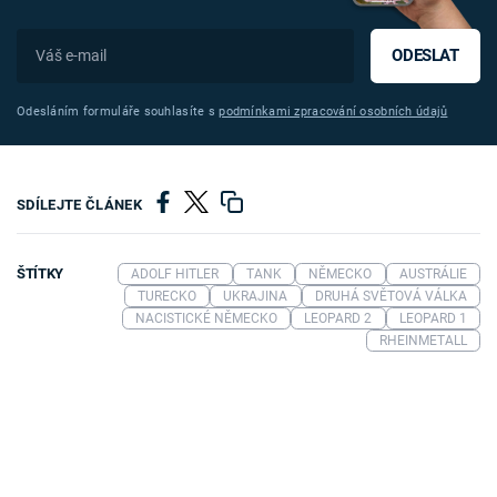
ODESLAT
Odesláním formuláře souhlasíte s
podmínkami zpracování osobních údajů
SDÍLEJTE ČLÁNEK
ŠTÍTKY
ADOLF HITLER
TANK
NĚMECKO
AUSTRÁLIE
TURECKO
UKRAJINA
DRUHÁ SVĚTOVÁ VÁLKA
NACISTICKÉ NĚMECKO
LEOPARD 2
LEOPARD 1
RHEINMETALL