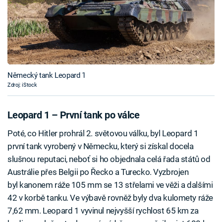
Německý tank Leopard 1
Zdroj: iStock
Leopard 1 – První tank po válce
Poté, co Hitler prohrál 2. světovou válku, byl Leopard 1
první tank vyrobený v Německu, který si získal docela
slušnou reputaci, neboť si ho objednala celá řada států od
Austrálie přes Belgii po Řecko a Turecko. Vyzbrojen
byl kanonem ráže 105 mm se 13 střelami ve věži a dalšími
42 v korbě tanku. Ve výbavě rovněž byly dva kulomety ráže
7,62 mm. Leopard 1 vyvinul nejvyšší rychlost 65 km za