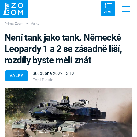
ŽIVĚ
Prima Zoom
■
Války
Trendy:
ZRÁDCI
UFO
DRUHÁ SVĚTOVÁ VÁLKA
Není tank jako tank. Německé
ZÁHADY
VETŘELCI DÁVNOVĚKU
Leopardy 1 a 2 se zásadně liší,
rozdíly byste měli znát
30. dubna 2022 13:12
VÁLKY
Topi Pigula
Témata
Témata
Pořady
TV Program