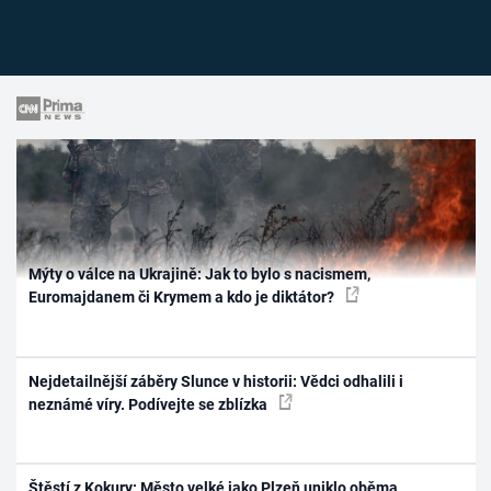
Mýty o válce na Ukrajině: Jak to bylo s nacismem,
Euromajdanem či Krymem a kdo je diktátor?
Nejdetailnější záběry Slunce v historii: Vědci odhalili i
neznámé víry. Podívejte se zblízka
Štěstí z Kokury: Město velké jako Plzeň uniklo oběma