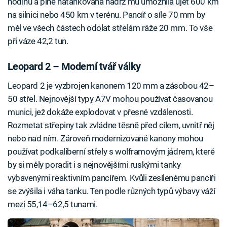
hodinu a plně natankovaná nádrž mu umožnila ujet 600 km
na silnici nebo 450 km v terénu. Pancíř o síle 70 mm by
měl ve všech částech odolat střelám ráže 20 mm. To vše
při váze 42,2 tun.
Leopard 2 – Moderní tvář války
Leopard 2 je vyzbrojen kanonem 120 mm a zásobou 42–
50 střel. Nejnovější typy A7V mohou používat časovanou
munici, jež dokáže explodovat v přesné vzdálenosti.
Rozmetat střepiny tak zvládne těsně před cílem, uvnitř něj
nebo nad ním. Zároveň modernizované kanony mohou
používat podkaliberní střely s wolframovým jádrem, které
by si měly poradit i s nejnovějšími ruskými tanky
vybavenými reaktivním pancířem. Kvůli zesílenému pancíři
se zvýšila i váha tanku. Ten podle různých typů výbavy váží
mezi 55,14–62,5 tunami.