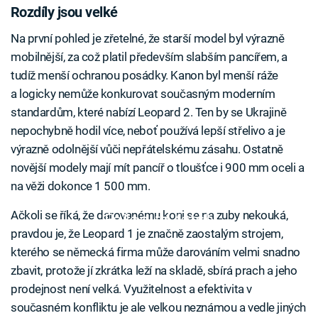
Rozdíly jsou velké
Na první pohled je zřetelné, že starší model byl výrazně
mobilnější, za což platil především slabším pancířem, a
tudíž menší ochranou posádky. Kanon byl menší ráže
a logicky nemůže konkurovat současným moderním
standardům, které nabízí Leopard 2. Ten by se Ukrajině
nepochybně hodil více, neboť používá lepší střelivo a je
výrazně odolnější vůči nepřátelskému zásahu. Ostatně
novější modely mají mít pancíř o tloušťce i 900 mm oceli a
na věži dokonce 1 500 mm.
Ačkoli se říká, že darovanému koni se na zuby nekouká,
Failed to fetch
pravdou je, že Leopard 1 je značně zaostalým strojem,
kterého se německá firma může darováním velmi snadno
zbavit, protože jí zkrátka leží na skladě, sbírá prach a jeho
prodejnost není velká. Využitelnost a efektivita v
současném konfliktu je ale velkou neznámou a vedle jiných