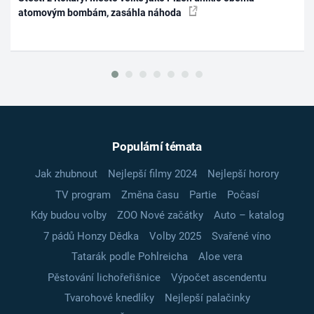
atomovým bombám, zasáhla náhoda
Populární témata
Jak zhubnout
Nejlepší filmy 2024
Nejlepší horory
TV program
Změna času
Partie
Počasí
Kdy budou volby
ZOO Nové začátky
Auto – katalog
7 pádů Honzy Dědka
Volby 2025
Svařené víno
Tatarák podle Pohlreicha
Aloe vera
Pěstování lichořeřišnice
Výpočet ascendentu
Tvarohové knedlíky
Nejlepší palačinky