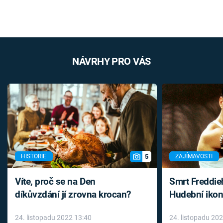
NÁVRHY PRO VÁS
5
HISTORIE
ZAJÍMAVOSTI
Víte, proč se na Den
Smrt Freddie
díkůvzdání jí zrovna krocan?
Hudební ikon
až do konce 
24. listopadu 2022 13:40
24. listopadu 20
léky