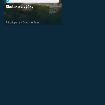
PŘEHRÁT
Skotsko z výšky
Přírodopisný / Dokumentární