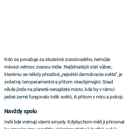
Kdo se považuje za skutečně zcestovalého, nemůže
minout velmoc zvanou Indie. Nejlidnatější stát vůbec,
kterému se někdy přezdívá „největší demokracie světa“, je
srdečný, temperamentní a přitom všeobjímající. Snad
nikde jinde na planetě nenajdete místo, kde by v rámci
jedné země fungovalo tolik světů. A přitom v míru a pokoji.
Navždy spolu
Indii lidé vnímají všemi smysly. Kdybychom měli ji přirovnat