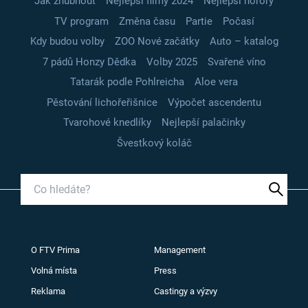
Jak zhubnout
Nejlepší filmy 2024
Nejlepší horory
TV program
Změna času
Partie
Počasí
Kdy budou volby
ZOO Nové začátky
Auto – katalog
7 pádů Honzy Dědka
Volby 2025
Svařené víno
Tatarák podle Pohlreicha
Aloe vera
Pěstování lichořeřišnice
Výpočet ascendentu
Tvarohové knedlíky
Nejlepší palačinky
Švestkový koláč
O FTV Prima
Management
Volná místa
Press
Reklama
Castingy a výzvy