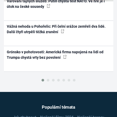
Varování tajných služeb: Putin chystá test NATO. Ve hře je i
útok na české sousedy
Vážná nehoda u Pohořelic: Při čelní srážce zemřeli dva lidé.
Další čtyři utrpěli těžká zranění
Grónsko v pohotovosti: Americká firma napojená na lidi od
Trumpa chystá vrty bez povolení
Populární témata