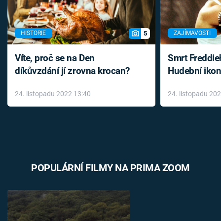
5
HISTORIE
ZAJÍMAVOSTI
Víte, proč se na Den
Smrt Freddie
díkůvzdání jí zrovna krocan?
Hudební ikon
až do konce 
24. listopadu 2022 13:40
24. listopadu 20
léky
POPULÁRNÍ FILMY NA PRIMA ZOOM