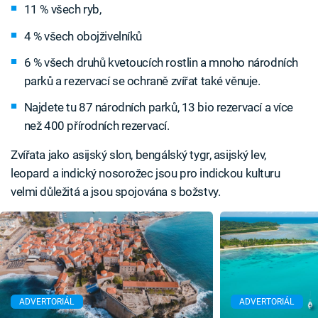
11 % všech ryb,
4 % všech obojživelníků
6 % všech druhů kvetoucích rostlin a mnoho národních
parků a rezervací se ochraně zvířat také věnuje.
Najdete tu 87 národních parků, 13 bio rezervací a více
než 400 přírodních rezervací.
Zvířata jako asijský slon, bengálský tygr, asijský lev,
leopard a indický nosorožec jsou pro indickou kulturu
velmi důležitá a jsou spojována s božstvy.
ADVERTORIÁL
ADVERTORIÁL