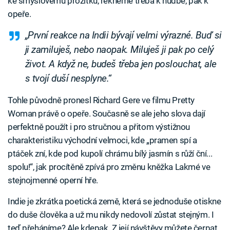
ke smyslovému prožitku, řekněme třeba k hudbě, pak k
opeře.
„První reakce na Indii bývají velmi výrazné. Buď si
ji zamiluješ, nebo naopak. Miluješ ji pak po celý
život. A když ne, budeš třeba jen poslouchat, ale
s tvojí duší nesplyne.“
Tohle původně pronesl Richard Gere ve filmu Pretty
Woman právě o opeře. Současně se ale jeho slova dají
perfektně použít i pro stručnou a přitom výstižnou
charakteristiku východní velmoci, kde „pramen spí a
ptáček zní, kde pod kupolí chrámu bílý jasmín s růží ční...
spolu!“, jak procítěně zpívá pro změnu kněžka Lakmé ve
stejnojmenné operní hře.
Indie je zkrátka poetická země, která se jednoduše otiskne
do duše člověka a už mu nikdy nedovolí zůstat stejným. I
teď přeháníme? Ale kdepak. Z její návštěvy můžete čerpat,