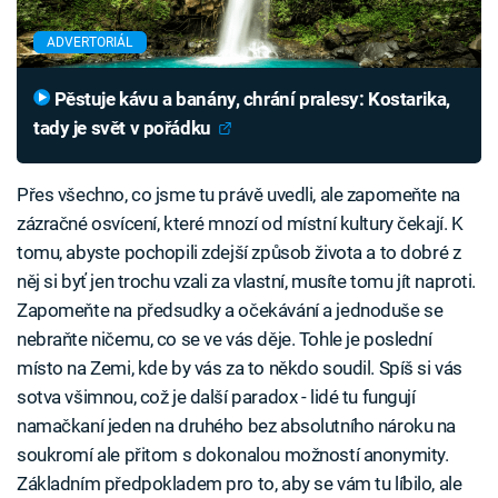
ADVERTORIÁL
Pěstuje kávu a banány, chrání pralesy: Kostarika,
tady je svět v pořádku
Přes všechno, co jsme tu právě uvedli, ale zapomeňte na
zázračné osvícení, které mnozí od místní kultury čekají. K
tomu, abyste pochopili zdejší způsob života a to dobré z
něj si byť jen trochu vzali za vlastní, musíte tomu jít naproti.
Zapomeňte na předsudky a očekávání a jednoduše se
nebraňte ničemu, co se ve vás děje. Tohle je poslední
místo na Zemi, kde by vás za to někdo soudil. Spíš si vás
sotva všimnou, což je další paradox - lidé tu fungují
namačkaní jeden na druhého bez absolutního nároku na
soukromí ale přitom s dokonalou možností anonymity.
Základním předpokladem pro to, aby se vám tu líbilo, ale