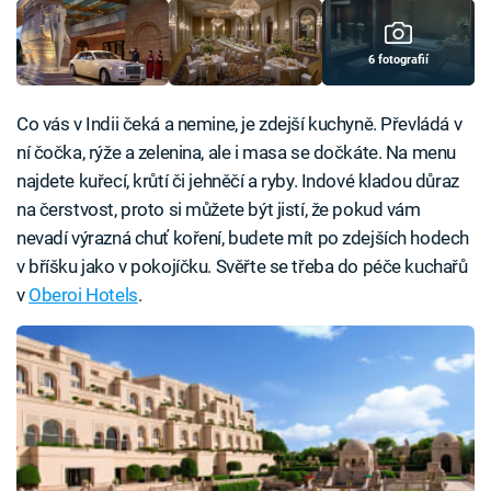
6 fotografií
Co vás v Indii čeká a nemine, je zdejší kuchyně. Převládá v
ní čočka, rýže a zelenina, ale i masa se dočkáte. Na menu
najdete kuřecí, krůtí či jehněčí a ryby. Indové kladou důraz
na čerstvost, proto si můžete být jistí, že pokud vám
nevadí výrazná chuť koření, budete mít po zdejších hodech
v bříšku jako v pokojíčku. Svěřte se třeba do péče kuchařů
v
Oberoi Hotels
.