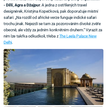
- Dillí, Agra a Džajpur
. A jedna z ostřílených travel
designérek, Kristýna Kopečková, pak doporučuje místní
safari: „Na rozdíl od africké verze funguje indické safari
trochu jinak. Nejezdí se tam za pozorováním divoké zvěře
obecně, ale vždy za jedním konkrétním druhem.“ Vyrazit za
ním lze takřka odkudkoli, třeba z
The Leela Palace New
Delhi
.