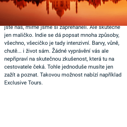
po návratu nezapomeňte zavřít pusu, protože tady
Časopis
vám spadne brada. Důvodů je asi tak jeden a půl
miliardy, stejně jako tu žije lidí. Dobře, přistihli
Sledujte prima+
jste nás, mírně jsme si zapřeháněli. Ale skutečně
jen maličko. Indie se dá popsat mnoha způsoby,
Přihlášení
všechno, všecičko je tady intenzivní. Barvy, vůně,
chutě... i život sám. Žádné vyprávění vás ale
Sledujte nás
nepřipraví na skutečnou zkušenost, která tu na
cestovatele čeká. Tohle jednoduše musíte jen
zažít a poznat. Takovou možnost nabízí například
Exclusive Tours.