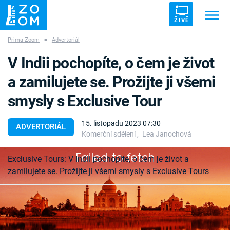
ŽIVĚ
Prima Zoom
■
Advertoriál
Trendy:
ZRÁDCI
UFO
DRUHÁ SVĚTOVÁ VÁLKA
V Indii pochopíte, o čem je život
ZÁHADY
VETŘELCI DÁVNOVĚKU
a zamilujete se. Prožijte ji všemi
smysly s Exclusive Tour
15. listopadu 2023 07:30
ADVERTORIÁL
Komerční sdělení
,
Lea Janochová
Témata
Failed to fetch
Exclusive Tours: V Indii pochopíte, o čem je život a
Témata
zamilujete se. Prožijte ji všemi smysly s Exclusive Tours
Pořady
Pokud bychom měli dát radu člověku, který se
TV Program
chystá do Indie, zněla by asi takhle: Nejpozději