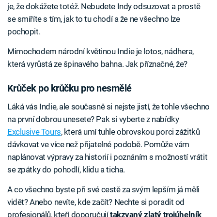
je, že dokážete totéž. Nebudete Indy odsuzovat a prostě
se smíříte s tím, jak to tu chodí a že ne všechno lze
pochopit.
Mimochodem národní květinou Indie je lotos, nádhera,
která vyrůstá ze špinavého bahna. Jak příznačné, že?
Krůček po krůčku pro nesmělé
Láká vás Indie, ale současně si nejste jistí, že tohle všechno
na první dobrou unesete? Pak si vyberte z nabídky
Exclusive Tours
, která umí tuhle obrovskou porci zážitků
dávkovat ve více než přijatelné podobě. Pomůže vám
naplánovat výpravy za historií i poznáním s možností vrátit
se zpátky do pohodlí, klidu a ticha.
A co všechno byste při své cestě za svým lepším já měli
vidět? Anebo nevíte, kde začít? Nechte si poradit od
profesionálů, kteří doporučují
takzvaný zlatý trojúhelník