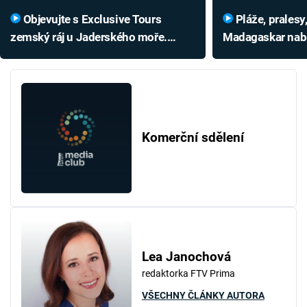
Objevujte s Exclusive Tours
Pláže, pralesy, kaňony i skály:
zemský ráj u Jaderského moře.
Madagaskar nabíz
Černá Hora je země unikátů
lemury
Komerční sdělení
Lea Janochová
redaktorka FTV Prima
VŠECHNY ČLÁNKY AUTORA