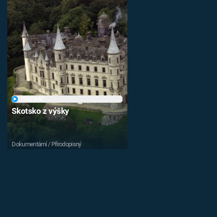
PŘEHRÁT
Skotsko z výšky
Dokumentární / Přírodopisný