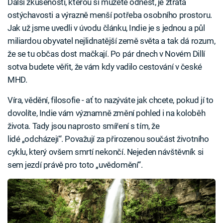
Další zkušeností, kterou si můžete odnést, je ztráta
ostýchavosti a výrazně menší potřeba osobního prostoru.
Jak už jsme uvedli v úvodu článku, Indie je s jednou a půl
miliardou obyvatel nejlidnatější země světa a tak dá rozum,
že se tu občas dost mačkají. Po pár dnech v Novém Dillí
sotva budete věřit, že vám kdy vadilo cestování v české
MHD.
Víra, vědění, filosofie - ať to nazýváte jak chcete, pokud jí to
dovolíte, Indie vám významně změní pohled i na koloběh
života. Tady jsou naprosto smíření s tím, že
lidé „odcházejí“. Považují za přirozenou součást životního
cyklu, který ovšem smrtí nekončí. Nejeden návštěvník si
sem jezdí právě pro toto „uvědomění“.