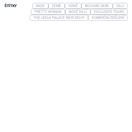
ŠTÍTKY
INDIE
ZEMĚ
VŮNĚ
RICHARD GERE
DILLÍ
PRETTY WOMAN
NOVÉ DILLÍ
EXCLUSIVE TOURS
THE LEELA PALACE NEW DELHI
KOMERČNÍ SDĚLENÍ