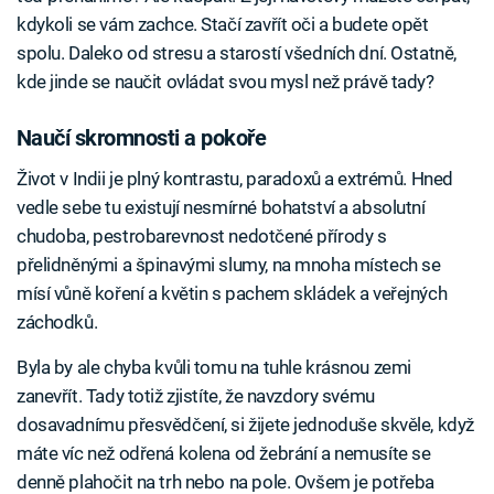
kdykoli se vám zachce. Stačí zavřít oči a budete opět
spolu. Daleko od stresu a starostí všedních dní. Ostatně,
kde jinde se naučit ovládat svou mysl než právě tady?
Naučí skromnosti a pokoře
Život v Indii je plný kontrastu, paradoxů a extrémů. Hned
vedle sebe tu existují nesmírné bohatství a absolutní
chudoba, pestrobarevnost nedotčené přírody s
přelidněnými a špinavými slumy, na mnoha místech se
mísí vůně koření a květin s pachem skládek a veřejných
záchodků.
Byla by ale chyba kvůli tomu na tuhle krásnou zemi
zanevřít. Tady totiž zjistíte, že navzdory svému
dosavadnímu přesvědčení, si žijete jednoduše skvěle, když
máte víc než odřená kolena od žebrání a nemusíte se
denně plahočit na trh nebo na pole. Ovšem je potřeba