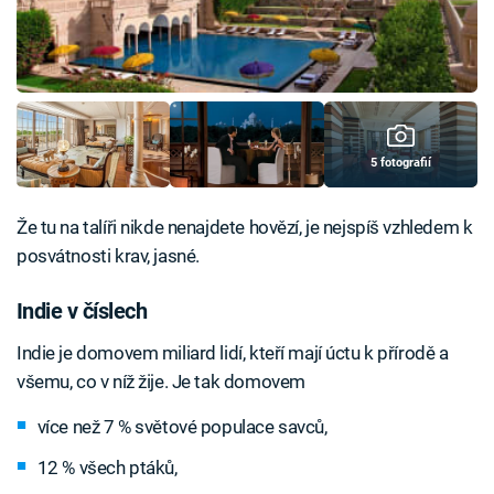
5 fotografií
Že tu na talíři nikde nenajdete hovězí, je nejspíš vzhledem k
posvátnosti krav, jasné.
Indie v číslech
Indie je domovem miliard lidí, kteří mají úctu k přírodě a
všemu, co v níž žije. Je tak domovem
více než 7 % světové populace savců,
12 % všech ptáků,