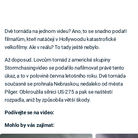
Dvě tornáda na jednom videu? Ano, to se snadno podaří
filmařům, kteří natáčejí v Hollywoodu katastrofické
velkofilmy. Ale v reálu? To tady ještě nebylo.
Až doposud. Lovcům tornád z americké skupiny
Stormchasingvideo se podařilo nafilmovat právě tento
úkaz, a to v polovině června letošního roku. Dvě tornáda
současně se prohnala Nebraskou, nedaleko od města
Pilger. Obkroužila silnici US-275 a pak se naštěstí
rozpadla, aniž by způsobila větší škody.
Podívejte se na video:
Mohlo by vás zajímat: