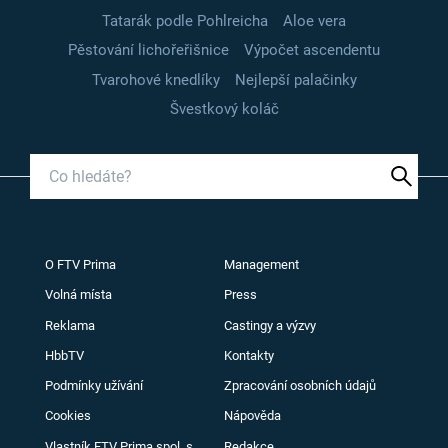
Tatarák podle Pohlreicha
Aloe vera
Pěstování lichořeřišnice
Výpočet ascendentu
Tvarohové knedlíky
Nejlepší palačinky
Švestkový koláč
O FTV Prima
Management
Volná místa
Press
Reklama
Castingy a výzvy
HbbTV
Kontakty
Podmínky užívání
Zpracování osobních údajů
Cookies
Nápověda
Vlastník FTV Prima spol. s
Redakce