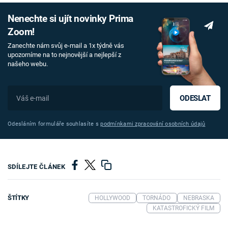
Nenechte si ujít novinky Prima
Zoom!
Zanechte nám svůj e-mail a 1x týdně vás
upozorníme na to nejnovější a nejlepší z
našeho webu.
ODESLAT
Odesláním formuláře souhlasíte s
podmínkami zpracování osobních údajů
SDÍLEJTE ČLÁNEK
ŠTÍTKY
HOLLYWOOD
TORNÁDO
NEBRASKA
KATASTROFICKÝ FILM