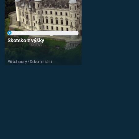
PŘEHRÁT
Skotsko z výšky
Přírodopisný / Dokumentární