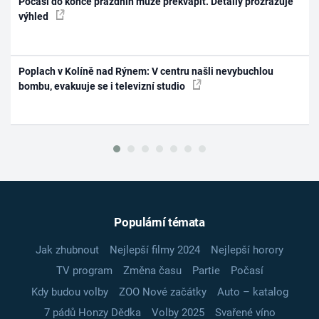
Počasí do konce prázdnin může překvapit. Detaily prozrazuje
výhled
Poplach v Kolíně nad Rýnem: V centru našli nevybuchlou
bombu, evakuuje se i televizní studio
Populární témata
Jak zhubnout
Nejlepší filmy 2024
Nejlepší horory
TV program
Změna času
Partie
Počasí
Kdy budou volby
ZOO Nové začátky
Auto – katalog
7 pádů Honzy Dědka
Volby 2025
Svařené víno