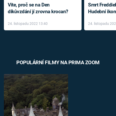
Víte, proč se na Den
Smrt Freddie
díkůvzdání jí zrovna krocan?
Hudební ikon
až do konce 
24. listopadu 2022 13:40
24. listopadu 20
léky
POPULÁRNÍ FILMY NA PRIMA ZOOM