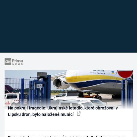
Na pokraji tragédie: Ukrajinské letadlo, které ohrožoval v
Lipsku dron, bylo naložené municí