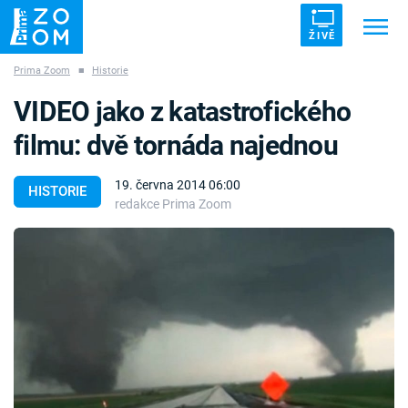
ŽIVĚ
Prima Zoom
■
Historie
Trendy:
ZRÁDCI
UFO
DRUHÁ SVĚTOVÁ VÁLKA
VIDEO jako z katastrofického
ZÁHADY
VETŘELCI DÁVNOVĚKU
filmu: dvě tornáda najednou
19. června 2014 06:00
HISTORIE
redakce Prima Zoom
Témata
Témata
Pořady
TV Program