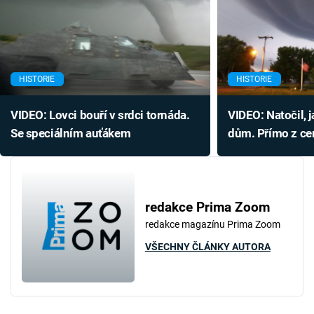
HISTORIE
HISTORIE
VIDEO: Lovci bouří v srdci tornáda.
VIDEO: Natočil, 
Se speciálním auťákem
dům. Přímo z cen
redakce Prima Zoom
redakce magazínu Prima Zoom
VŠECHNY ČLÁNKY AUTORA