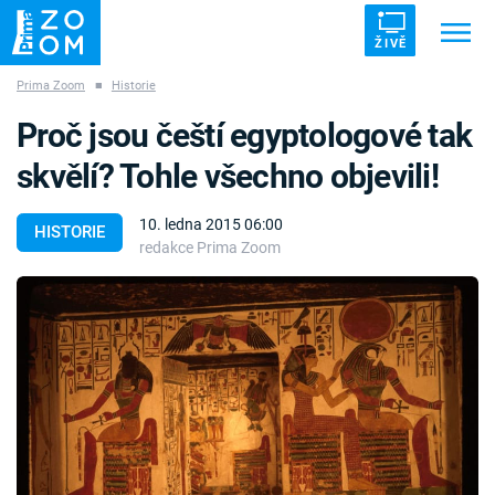
ŽIVĚ
Prima Zoom
■
Historie
Trendy:
ZRÁDCI
UFO
DRUHÁ SVĚTOVÁ VÁLKA
Proč jsou čeští egyptologové tak
ZÁHADY
VETŘELCI DÁVNOVĚKU
skvělí? Tohle všechno objevili!
10. ledna 2015 06:00
HISTORIE
redakce Prima Zoom
Témata
Témata
Pořady
TV Program