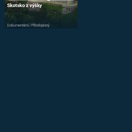
Skotsko z výšky
Dokumentární / Přírodopisný