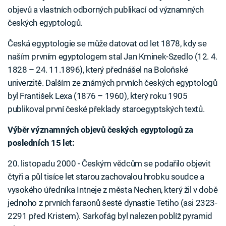
objevů a vlastních odborných publikací od významných
českých egyptologů.
Česká egyptologie se může datovat od let 1878, kdy se
naším prvním egyptologem stal Jan Kminek-Szedlo (12. 4.
1828 – 24. 11.1896), který přednášel na Boloňské
univerzitě. Dalším ze známých prvních českých egyptologů
byl František Lexa (1876 – 1960), který roku 1905
publikoval první české překlady staroegyptských textů.
Výběr významných objevů českých egyptologů za
posledních 15 let:
20. listopadu 2000 - Českým vědcům se podařilo objevit
čtyři a půl tisíce let starou zachovalou hrobku soudce a
vysokého úředníka Intneje z města Nechen, který žil v době
jednoho z prvních faraonů šesté dynastie Tetiho (asi 2323-
2291 před Kristem). Sarkofág byl nalezen poblíž pyramid