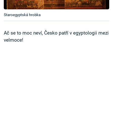
Časopis
Staroegyptská hrobka
Sledujte prima+
Přihlášení
Ač se to moc neví, Česko patří v egyptologii mezi
velmoce!
Sledujte nás