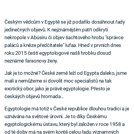
Českým vědcům v Egyptě se již podařilo dosáhnout řady
jedinečných objevů. K nejznámějším patří odkrytí
nekropole v Abúsíru či objev šachtového hrobu "správce
paláců a kněze předčitatele" Iufaa. Hned v prvních dnes
roku 2015 čeští egyptologové našli hrobku dosud
neznámé faraonovy ženy.
Jak je to možné? České země leží od Egypta daleko, jsme
malí a nemůžeme si dovolit moc specialistů na tak
exotický obor, jako je právě egyptologie. Přesto je
českáých objevů hromada...
Egyptologie má totiž v České republice dlouhou tradici a je
uznávána na světové úrovni. Je to díky Českému
egyptologickému ústavu, který byl založen v roce 1958 a
od té doby má na svém kontě celou řadu významných