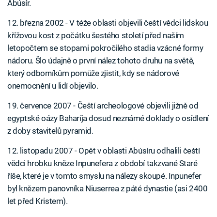
Abúsír.
12. března 2002 - V téže oblasti objevili čeští vědci lidskou
křížovou kost z počátku šestého století před naším
letopočtem se stopami pokročilého stadia vzácné formy
nádoru. Šlo údajně o první nález tohoto druhu na světě,
který odborníkům pomůže zjistit, kdy se nádorové
onemocnění u lidí objevilo.
19. července 2007 - Čeští archeologové objevili jižně od
egyptské oázy Baharíja dosud neznámé doklady o osídlení
z doby stavitelů pyramid.
12. listopadu 2007 - Opět v oblasti Abúsíru odhalili čeští
vědci hrobku kněze Inpunefera z období takzvané Staré
říše, které je v tomto smyslu na nálezy skoupé. Inpunefer
byl knězem panovníka Niuserrea z páté dynastie (asi 2400
let před Kristem).