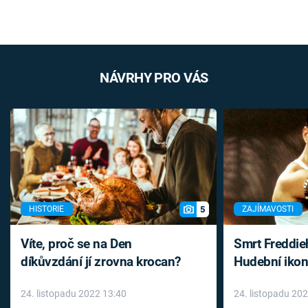
NÁVRHY PRO VÁS
5
HISTORIE
ZAJÍMAVOSTI
Víte, proč se na Den
Smrt Freddie
díkůvzdání jí zrovna krocan?
Hudební ikon
až do konce 
24. listopadu 2022 13:40
24. listopadu 20
léky