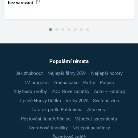
bez varování
Populární témata
Jak zhubnout
Nejlepší filmy 2024
Nejlepší horory
TV program
Změna času
Partie
Počasí
Kdy budou volby
ZOO Nové začátky
Auto – katalog
7 pádů Honzy Dědka
Volby 2025
Svařené víno
Tatarák podle Pohlreicha
Aloe vera
Pěstování lichořeřišnice
Výpočet ascendentu
Tvarohové knedlíky
Nejlepší palačinky
Švestkový koláč