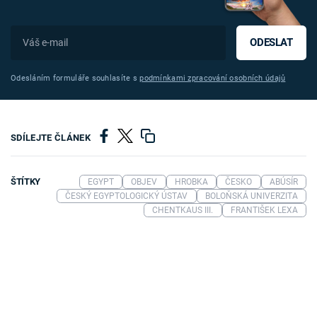
ODESLAT
Odesláním formuláře souhlasíte s
podmínkami zpracování osobních údajů
SDÍLEJTE ČLÁNEK
ŠTÍTKY
EGYPT
OBJEV
HROBKA
ČESKO
ABÚSÍR
ČESKÝ EGYPTOLOGICKÝ ÚSTAV
BOLOŇSKÁ UNIVERZITA
CHENTKAUS III.
FRANTIŠEK LEXA