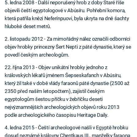
5. ledna 2008 - Další neporušený hrob z doby Staré říše
objevili čeští egyptologové v Abúsíru. Pohřební komora,
která patřila knězi Neferínpuovi, byla ukryta na dně šachty
hluboké deset metrů.
2. listopadu 2012 - Za mimořádný nález označili odborníci
objev hrobky princezny Šert Nepti z páté dynastie, který se
povedl českým archeologům.
22. října 2013 - Objev unikátní hrobky jednoho z
královských lékařů jménem Šepseskafanch v Abúsíru,
který žil také v době vlády faraonů páté dynastie (2500 až
2350 před naším letopočtem), zajistil českým
egyptologům šestou příčku v žebříčku deseti
nejvýznamnějších archeologických objevů roku 2013
podle archeologického časopisu Heritage Daily.
4. ledna 2015 - Čeští archeologové našli v Egyptě hrobku
dosud neznámé královny Chentkaus III., manželky faraona