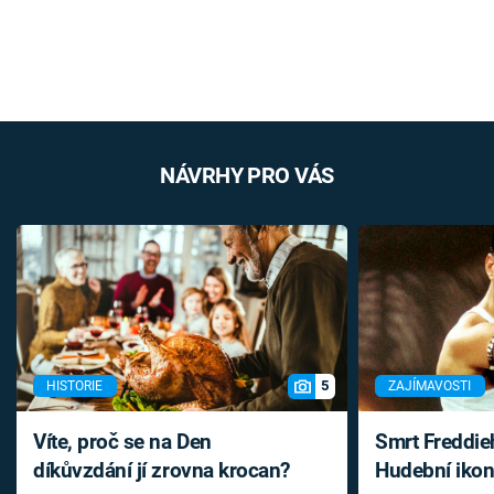
NÁVRHY PRO VÁS
5
HISTORIE
ZAJÍMAVOSTI
Víte, proč se na Den
Smrt Freddie
díkůvzdání jí zrovna krocan?
Hudební ikon