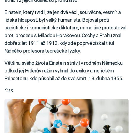
strach z jejích důsledků pro lidstvo.
Einstein, který tvrdil, že jen dvě věci jsou věčné, vesmír a
lidská hloupost, byl velký humanista. Bojoval proti
nacistické i komunistické diktatuře, mimo jiné protestoval
proti procesu s Miladou Horákovou. Čechy a Prahu znal
dobře z let 1911 až 1912, kdy zde poprvé získal titul
řádného profesora teoretické fyziky.
Většinu svého života Einstein strávil v rodném Německu,
odkud jej Hitlerův režim vyhnal do exilu v americkém
Princetonu, kde působil až do své smrti 18. dubna 1955.
ČTK