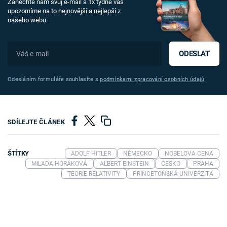
Zanechte nám svůj e-mail a 1x týdně vás
upozorníme na to nejnovější a nejlepší z
našeho webu.
ODESLAT
Odesláním formuláře souhlasíte s
podmínkami zpracování osobních údajů
SDÍLEJTE ČLÁNEK
ŠTÍTKY
ADOLF HITLER
NĚMECKO
NOBELOVA CENA
MILADA HORÁKOVÁ
ALBERT EINSTEIN
ČESKO
PRAHA
TEORIE RELATIVITY
PRINCETONSKÁ UNIVERZITA