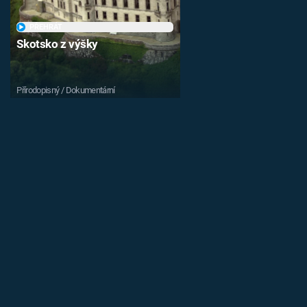
PŘEHRÁT
Skotsko z výšky
Přírodopisný / Dokumentární