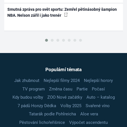
Smutná zpráva pro svět sportu: Zemřel pětinásobný šampion
NBA. Nelson zářil i jako trenér
Populární témata
Jak zhubnout
Nejlepší filmy 2024
Nejlepší horory
TV program
Změna času
Partie
Počasí
Kdy budou volby
ZOO Nové začátky
Auto – katalog
7 pádů Honzy Dědka
Volby 2025
Svařené víno
Tatarák podle Pohlreicha
Aloe vera
Pěstování lichořeřišnice
Výpočet ascendentu