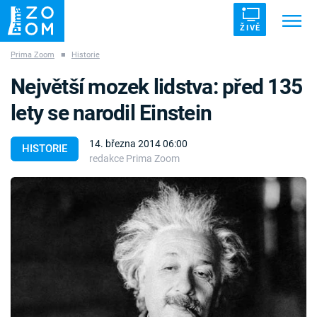
ŽIVĚ
Prima Zoom
■
Historie
Trendy:
ZRÁDCI
UFO
DRUHÁ SVĚTOVÁ VÁLKA
Největší mozek lidstva: před 135
ZÁHADY
VETŘELCI DÁVNOVĚKU
lety se narodil Einstein
14. března 2014 06:00
HISTORIE
redakce Prima Zoom
Témata
Témata
Pořady
TV Program