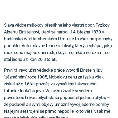
Sláva vědce málokdy přesáhne jeho vlastní obor. Fyzikovi
Albertu Einsteinovi, který se narodil 14. března 1879 v
bádensko-württemberském Ulmu, se to však bezpochyby
podařilo. Autor slavné teorie relativity, který nechápal, jak je
možné, ho mají všichni rádi, i když mu nikdo nerozumí, se
stal jednou z ikon 20. století.
První tři revoluční vědecké práce vytvořil Einstein již v
"zázračném" roce 1905, Nobelovu cenu za fyziku však
získal až o 16 let později za vysvětlení takzvaného
fotoelektrického jevu. Ve svém životě si vědec s
pověstnou hřívou bílých vlasů připouštěl jedinou chybu –
že podpořil a svými objevy umožnil vývoj jaderné bomby.
Na jejím sestrojení se přímo nepodílel, o to větší však měl