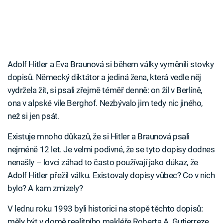
Adolf Hitler a Eva Braunová si během války vyměnili stovky
dopisů. Německý diktátor a jediná žena, která vedle něj
vydržela žít, si psali zřejmě téměř denně: on žil v Berlíně,
ona v alpské vile Berghof. Nezbývalo jim tedy nic jiného,
než si jen psát.
Existuje mnoho důkazů, že si Hitler a Braunová psali
nejméně 12 let. Je velmi podivné, že se tyto dopisy dodnes
nenašly – lovci záhad to často používají jako důkaz, že
Adolf Hitler přežil válku. Existovaly dopisy vůbec? Co v nich
bylo? A kam zmizely?
V lednu roku 1993 byli historici na stopě těchto dopisů:
měly být v domě realitního makléře Roberta A. Gutierreze