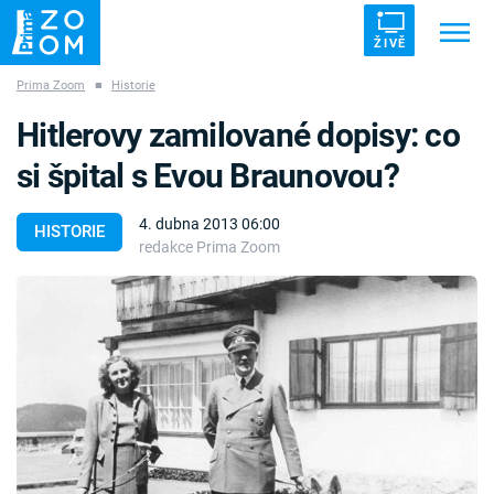
ŽIVĚ
Prima Zoom
■
Historie
Trendy:
ZRÁDCI
UFO
DRUHÁ SVĚTOVÁ VÁLKA
Hitlerovy zamilované dopisy: co
ZÁHADY
VETŘELCI DÁVNOVĚKU
si špital s Evou Braunovou?
4. dubna 2013 06:00
HISTORIE
redakce Prima Zoom
Témata
Témata
Pořady
TV Program