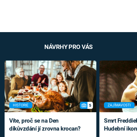
NÁVRHY PRO VÁS
5
HISTORIE
ZAJÍMAVOSTI
Víte, proč se na Den
Smrt Freddie
díkůvzdání jí zrovna krocan?
Hudební ikon
až do konce 