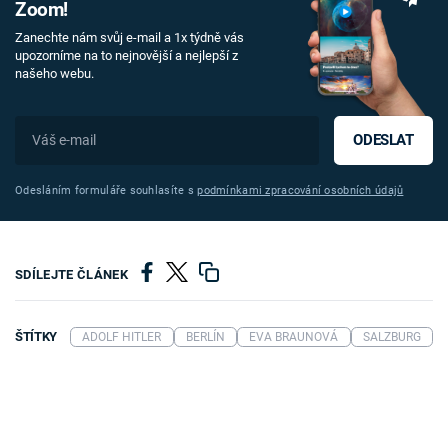
Zoom!
Zanechte nám svůj e-mail a 1x týdně vás
upozorníme na to nejnovější a nejlepší z
našeho webu.
ODESLAT
Odesláním formuláře souhlasíte s
podmínkami zpracování osobních údajů
SDÍLEJTE ČLÁNEK
ŠTÍTKY
ADOLF HITLER
BERLÍN
EVA BRAUNOVÁ
SALZBURG