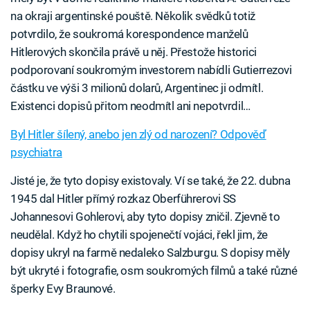
na okraji argentinské pouště. Několik svědků totiž
potvrdilo, že soukromá korespondence manželů
Hitlerových skončila právě u něj. Přestože historici
podporovaní soukromým investorem nabídli Gutierrezovi
částku ve výši 3 milionů dolarů, Argentinec ji odmítl.
Existenci dopisů přitom neodmítl ani nepotvrdil…
Byl Hitler šílený, anebo jen zlý od narození? Odpověď
psychiatra
Jisté je, že tyto dopisy existovaly. Ví se také, že 22. dubna
1945 dal Hitler přímý rozkaz Oberführerovi SS
Johannesovi Gohlerovi, aby tyto dopisy zničil. Zjevně to
neudělal. Když ho chytili spojenečtí vojáci, řekl jim, že
dopisy ukryl na farmě nedaleko Salzburgu. S dopisy měly
být ukryté i fotografie, osm soukromých filmů a také různé
šperky Evy Braunové.