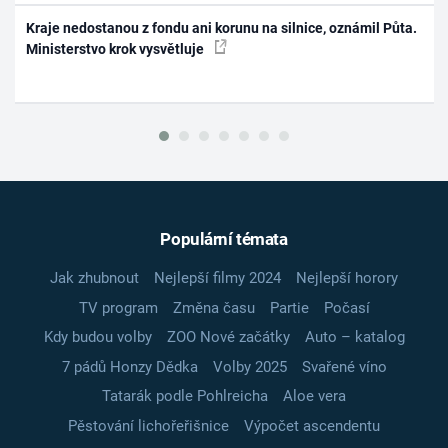
Kraje nedostanou z fondu ani korunu na silnice, oznámil Půta.
Ministerstvo krok vysvětluje
Populární témata
Jak zhubnout
Nejlepší filmy 2024
Nejlepší horory
TV program
Změna času
Partie
Počasí
Kdy budou volby
ZOO Nové začátky
Auto – katalog
7 pádů Honzy Dědka
Volby 2025
Svařené víno
Tatarák podle Pohlreicha
Aloe vera
Pěstování lichořeřišnice
Výpočet ascendentu