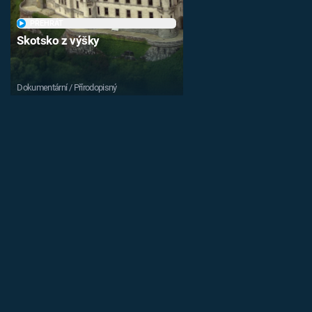
PŘEHRÁT
Skotsko z výšky
Dokumentární / Přírodopisný