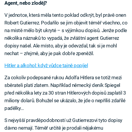
Agent, nebo zloděj?
V jednotce, která měla tento poklad odkrýt, byl právě onen
Robert Gutierrez. Podařilo se jim objevit téměř všechno, co
na místě mělo být ukryté – s výjimkou dopisů. Jenže podle
několika náznaků to vypadá, že zvláštní agent Gutierrez
dopisy našel. Ale místo, aby je odevzdal, tak si je mohl
nechat – zřejmě, aby je pak dobře zpeněžil.
Hitler a alkohol: když vůdce tajně popíjel
Za cokoliv podepsané rukou Adolfa Hitlera se totiž mezi
sběrateli platí zlatem. Například německý deník Spiegel
před několika lety za 30 stran Hitlerových dopisů zaplatil 3
miliony dolarů. Bohužel se ukázalo, že jde o nepříliš zdařilé
padělky…
S nejvyšší pravděpodobností už Gutierrezovi tyto dopisy
dávno nemají. Téměř určitě je prodali nějakému