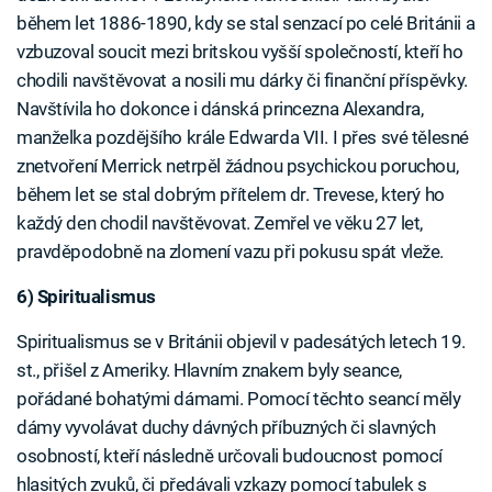
během let 1886-1890, kdy se stal senzací po celé Británii a
vzbuzoval soucit mezi britskou vyšší společností, kteří ho
chodili navštěvovat a nosili mu dárky či finanční příspěvky.
Navštívila ho dokonce i dánská princezna Alexandra,
manželka pozdějšího krále Edwarda VII. I přes své tělesné
znetvoření Merrick netrpěl žádnou psychickou poruchou,
během let se stal dobrým přítelem dr. Trevese, který ho
každý den chodil navštěvovat. Zemřel ve věku 27 let,
pravděpodobně na zlomení vazu při pokusu spát vleže.
6) Spiritualismus
Spiritualismus se v Británii objevil v padesátých letech 19.
st., přišel z Ameriky. Hlavním znakem byly seance,
pořádané bohatými dámami. Pomocí těchto seancí měly
dámy vyvolávat duchy dávných příbuzných či slavných
osobností, kteří následně určovali budoucnost pomocí
hlasitých zvuků, či předávali vzkazy pomocí tabulek s