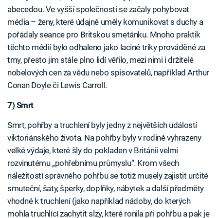
abecedou. Ve vyšší společnosti se začaly pohybovat
média – ženy, které údajně uměly komunikovat s duchy a
pořádaly seance pro Britskou smetánku. Mnoho praktik
těchto médií bylo odhaleno jako laciné triky prováděné za
tmy, přesto jim stále plno lidí věřilo, mezi nimi i držitelé
nobelových cen za vědu nebo spisovatelů, například Arthur
Conan Doyle či Lewis Carroll.
7) Smrt
Smrt, pohřby a truchlení byly jedny z největších událostí
viktoriánského života. Na pohřby byly v rodině vyhrazeny
velké výdaje, které šly do pokladen v Británii velmi
rozvinutému „pohřebnímu průmyslu“. Krom všech
náležitostí správného pohřbu se totiž musely zajistit určité
smuteční, šaty, šperky, doplňky, nábytek a další předměty
vhodné k truchlení (jako například nádoby, do kterých
mohla truchlící zachytit slzy, které ronila při pohřbu a pak je