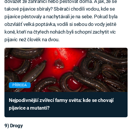
dovážet ze zahraničí nebo pěstovat doma. A jak, že se
takové pijavice sbíraly? Sběrači chodili vodou, kde se
pijavice pěstovaly a nachytávali je na sebe. Pokud byla
obzvlášť velká poptávka, vodili si sebou do vody ještě
koně, kteří na čtyřech nohách byli schopní zachytit víc
pijavic než člověk na dvou.
PŘÍRODA
Nejpodivnější zvířecí farmy světa: kde se chovají
pijavice a mutanti?
9) Drogy