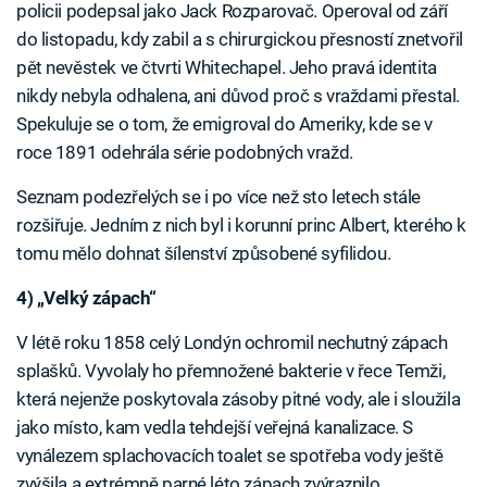
policii podepsal jako Jack Rozparovač. Operoval od září
do listopadu, kdy zabil a s chirurgickou přesností znetvořil
pět nevěstek ve čtvrti Whitechapel. Jeho pravá identita
nikdy nebyla odhalena, ani důvod proč s vraždami přestal.
Spekuluje se o tom, že emigroval do Ameriky, kde se v
roce 1891 odehrála série podobných vražd.
Seznam podezřelých se i po více než sto letech stále
rozšiřuje. Jedním z nich byl i korunní princ Albert, kterého k
tomu mělo dohnat šílenství způsobené syfilidou.
4) „Velký zápach“
V létě roku 1858 celý Londýn ochromil nechutný zápach
splašků. Vyvolaly ho přemnožené bakterie v řece Temži,
která nejenže poskytovala zásoby pitné vody, ale i sloužila
jako místo, kam vedla tehdejší veřejná kanalizace. S
vynálezem splachovacích toalet se spotřeba vody ještě
zvýšila a extrémně parné léto zápach zvýraznilo.