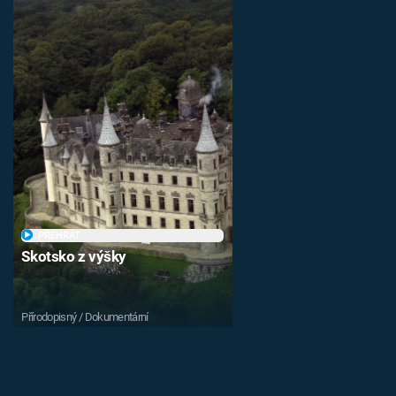
PŘEHRÁT
Skotsko z výšky
Přírodopisný / Dokumentární