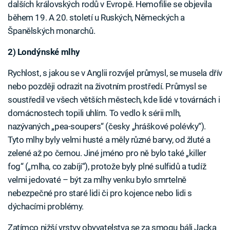
dalších královských rodů v Evropě. Hemofilie se objevila
během 19. A 20. století u Ruských, Německých a
Španělských monarchů.
2) Londýnské mlhy
Rychlost, s jakou se v Anglii rozvíjel průmysl, se musela dřív
nebo později odrazit na životním prostředí. Průmysl se
soustředil ve všech větších městech, kde lidé v továrnách i
domácnostech topili uhlím. To vedlo k sérii mlh,
nazývaných „pea-soupers“ (česky „hráškové polévky“).
Tyto mlhy byly velmi husté a měly různé barvy, od žluté a
zelené až po černou. Jiné jméno pro ně bylo také „killer
fog“ („mlha, co zabíjí“), protože byly plné sulfidů a tudíž
velmi jedovaté – být za mlhy venku bylo smrtelně
nebezpečné pro staré lidi či pro kojence nebo lidi s
dýchacími problémy.
Zatímco nižší vrstvy obyvatelstva se za smogu báli Jacka