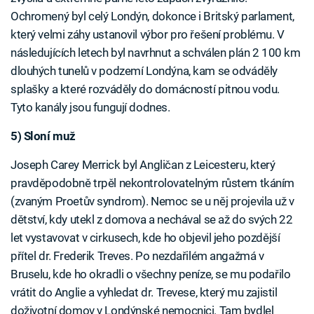
Ochromený byl celý Londýn, dokonce i Britský parlament,
který velmi záhy ustanovil výbor pro řešení problému. V
následujících letech byl navrhnut a schválen plán 2 100 km
dlouhých tunelů v podzemí Londýna, kam se odváděly
splašky a které rozváděly do domácností pitnou vodu.
Tyto kanály jsou fungují dodnes.
5) Sloní muž
Joseph Carey Merrick byl Angličan z Leicesteru, který
pravděpodobně trpěl nekontrolovatelným růstem tkáním
(zvaným Proetův syndrom). Nemoc se u něj projevila už v
dětství, kdy utekl z domova a nechával se až do svých 22
let vystavovat v cirkusech, kde ho objevil jeho pozdější
přítel dr. Frederik Treves. Po nezdařilém angažmá v
Bruselu, kde ho okradli o všechny peníze, se mu podařilo
vrátit do Anglie a vyhledat dr. Trevese, který mu zajistil
doživotní domov v Londýnské nemocnici. Tam bydlel