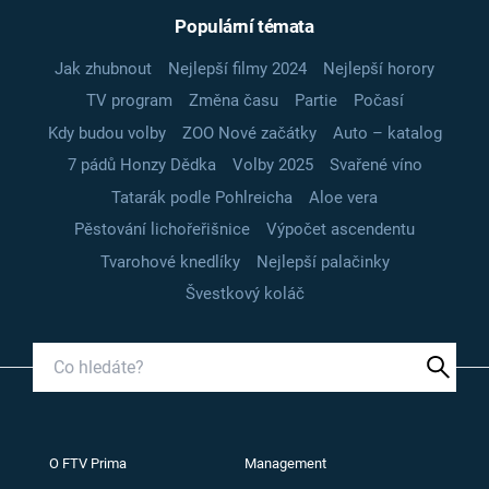
Populární témata
Jak zhubnout
Nejlepší filmy 2024
Nejlepší horory
TV program
Změna času
Partie
Počasí
Kdy budou volby
ZOO Nové začátky
Auto – katalog
7 pádů Honzy Dědka
Volby 2025
Svařené víno
Tatarák podle Pohlreicha
Aloe vera
Pěstování lichořeřišnice
Výpočet ascendentu
Tvarohové knedlíky
Nejlepší palačinky
Švestkový koláč
O FTV Prima
Management