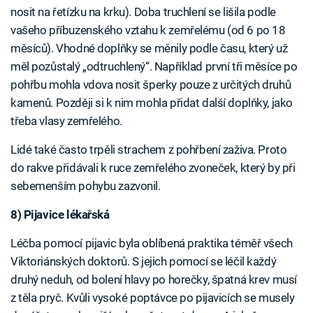
nosit na řetízku na krku). Doba truchlení se lišila podle
vašeho příbuzenského vztahu k zemřelému (od 6 po 18
měsíců). Vhodné doplňky se měnily podle času, který už
měl pozůstalý „odtruchlený“. Například první tři měsíce po
pohřbu mohla vdova nosit šperky pouze z určitých druhů
kamenů. Později si k nim mohla přidat další doplňky, jako
třeba vlasy zemřelého.
Lidé také často trpěli strachem z pohřbení zaživa. Proto
do rakve přidávali k ruce zemřelého zvoneček, který by při
sebemenším pohybu zazvonil.
8) Pijavice lékařská
Léčba pomocí pijavic byla oblíbená praktika téměř všech
Viktoriánských doktorů. S jejich pomocí se léčil každý
druhý neduh, od bolení hlavy po horečky, špatná krev musí
z těla pryč. Kvůli vysoké poptávce po pijavicích se musely