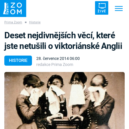
ŽIVĚ
Prima Zoom
■
Historie
Trendy:
ZRÁDCI
UFO
DRUHÁ SVĚTOVÁ VÁLKA
Deset nejdivnějších věcí, které
ZÁHADY
VETŘELCI DÁVNOVĚKU
jste netušili o viktoriánské Anglii
28. července 2014 06:00
HISTORIE
redakce Prima Zoom
Témata
Témata
Pořady
TV Program