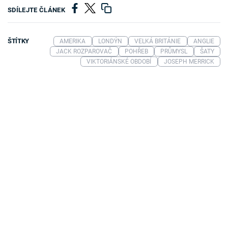
SDÍLEJTE ČLÁNEK
ŠTÍTKY
AMERIKA
LONDÝN
VELKÁ BRITÁNIE
ANGLIE
JACK ROZPAROVAČ
POHŘEB
PRŮMYSL
ŠATY
VIKTORIÁNSKÉ OBDOBÍ
JOSEPH MERRICK