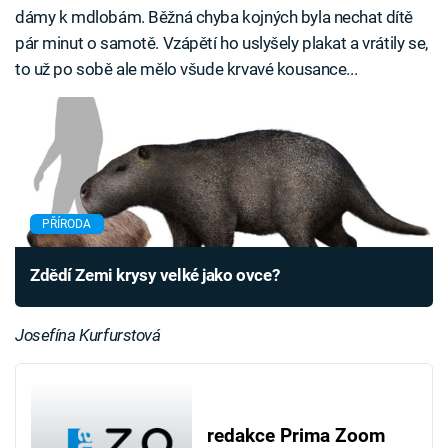
dámy k mdlobám. Běžná chyba kojných byla nechat dítě
pár minut o samotě. Vzápětí ho uslyšely plakat a vrátily se,
to už po sobě ale mělo všude krvavé kousance...
PŘÍRODA
Zdědí Zemi krysy velké jako ovce?
Josefína Kurfurstová
redakce Prima Zoom