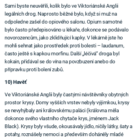
Sami byste neuvěřili, kolik bylo ve Viktoriánské Anglii
legálních drog. Naprosto běžné bylo, když si muž na
odpoledne zašel do opiového salonu. Opium samotné
bylo často předepisováno u lékaře, dokonce se podávalo
novorozencům, jako zklidňující kapky. V lékárně jste ho
mohli sehnat jako prostředek proti bolesti – laudanum,
často ještě s kapkou morfinu. Další „léčivá“ droga byl
kokain, přidával se do vína na povzbuzení anebo do
přípravku proti bolení zubů.
10) Havěť
Ve Viktoriánské Anglii byly častými návštěvníky obytných
prostor krysy. Domy vyšších vrstev nebyly výjimkou, krysy
se nevyhýbaly ani královskému paláci (královna měla
dokonce svého vlastního chytače krys, jménem Jack
Black). Krysy byly všude, okousávaly jídlo, ničily látky, šaty a
potahy, roznášely nemoci a především doháněly mladé