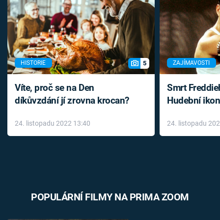
5
HISTORIE
ZAJÍMAVOSTI
Víte, proč se na Den
Smrt Freddie
díkůvzdání jí zrovna krocan?
Hudební ikon
až do konce 
24. listopadu 2022 13:40
24. listopadu 20
léky
POPULÁRNÍ FILMY NA PRIMA ZOOM