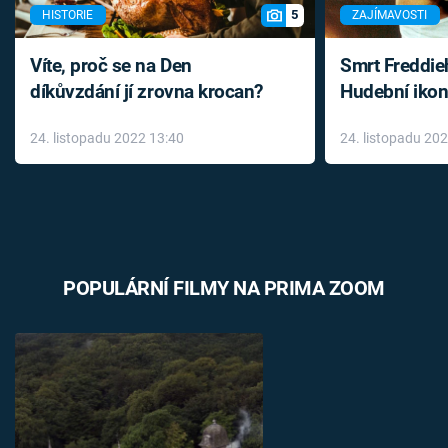
5
HISTORIE
ZAJÍMAVOSTI
Víte, proč se na Den
Smrt Freddie
díkůvzdání jí zrovna krocan?
Hudební ikon
až do konce 
24. listopadu 2022 13:40
24. listopadu 20
léky
POPULÁRNÍ FILMY NA PRIMA ZOOM