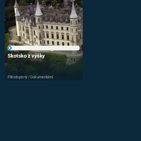
PŘEHRÁT
Skotsko z výšky
Přírodopisný / Dokumentární