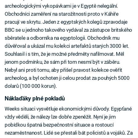
archeologickými vykopávkami je v Egyptě nelegální.
Obchodníci zaměření na starožitnosti proto v Káhiře
pracují ve skrytu. Jeden z egyptských kolegů zpravodaje
BBC se u jednoho takového vydával za zástupce britského
sběratele a odborníka na egyptologii. Obchodník mu
důvěřoval a ukázal mu kolekci artefaktů starých 3000 let.
Souhlasil i s tím, že je možné předměty nafilmovat. Měl
jenom podmínku, že sám při tom nesmí být v záběru.
Nebyl ani proti tomu, aby přišel pravost kolekce ověřit
archeolog, a byl ochoten ji celou prodat za pouhých 5000
dolarů (100 000 korun).
Náklaďáky plné pokladů
Weeks situaci vysvětluje ekonomickými důvody. Egypťané
vždy věděli, že nálezy lze dobře zpeněžit. Nyní je jim
pobídkou špatná bezpečnostní situace a rostoucí
nezaměstnanost. Lidé se přestali bát policistů a vojáků. Za