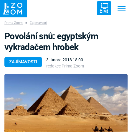
ŽIVĚ
Prima Zoom
■
Zajímavosti
Trendy:
ZRÁDCI
UFO
DRUHÁ SVĚTOVÁ VÁLKA
Povolání snů: egyptským
ZÁHADY
VETŘELCI DÁVNOVĚKU
vykradačem hrobek
3. února 2018 18:00
ZAJÍMAVOSTI
redakce Prima Zoom
Témata
Témata
Pořady
TV Program