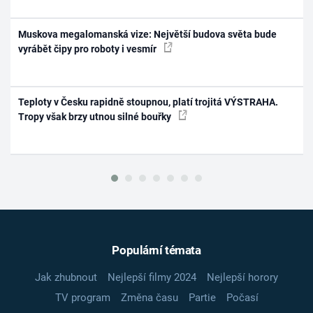
Muskova megalomanská vize: Největší budova světa bude
vyrábět čipy pro roboty i vesmír
Teploty v Česku rapidně stoupnou, platí trojitá VÝSTRAHA.
Tropy však brzy utnou silné bouřky
Populární témata
Jak zhubnout
Nejlepší filmy 2024
Nejlepší horory
TV program
Změna času
Partie
Počasí