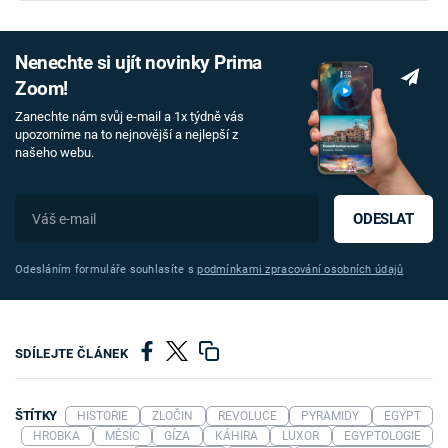
Nenechte si ujít novinky Prima
Zoom!
Zanechte nám svůj e-mail a 1x týdně vás
upozorníme na to nejnovější a nejlepší z
našeho webu.
ODESLAT
Odesláním formuláře souhlasíte s
podmínkami zpracování osobních údajů
SDÍLEJTE ČLÁNEK
ŠTÍTKY
HISTORIE
ZLOČIN
REVOLUCE
PYRAMIDY
EGYPT
HROBKA
MĚSÍC
GÍZA
KÁHIRA
LUXOR
EGYPTOLOGIE