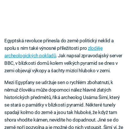
Egyptská revoluce přinesla do země politický neklid a
spolu s ním také výnosné příležitosti pro
zloděje
archeologických pokladů
. Jak napsal zpravodajský server
BBC, v blízkosti domů kolem velkých pyramid se dnes v
zemi objevují výkopy a šachty mizící hluboko v zemi.
Mezi Egypťany se udržuje sen o rychlém zbohatnutí, k
němuž člověku může dopomoci nález hlavně zlatých
historických předmětů, říká archeolog Usáma Šimí, který
se stará o památky v blízkosti pyramid. Některé tunely
spadají kolmo do země a jsou tak hluboké, že když tam
shora vhodíte kámen, nevidíte ho dopadnout. Jiné se do
země noří pozvolna a je možné do nich vstoupit. Šimí ví, že