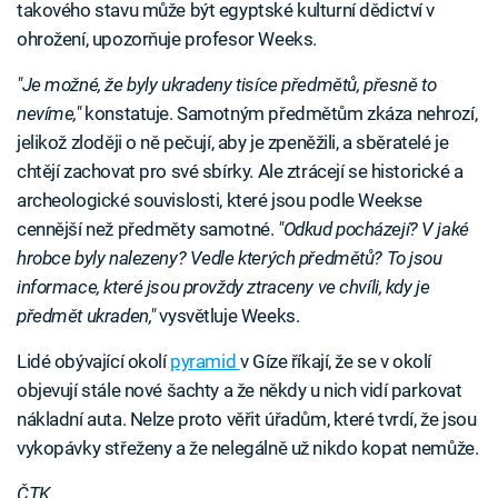
takového stavu může být egyptské kulturní dědictví v
ohrožení, upozorňuje profesor Weeks.
"Je možné, že byly ukradeny tisíce předmětů, přesně to
nevíme,"
konstatuje. Samotným předmětům zkáza nehrozí,
jelikož zloději o ně pečují, aby je zpeněžili, a sběratelé je
chtějí zachovat pro své sbírky. Ale ztrácejí se historické a
archeologické souvislosti, které jsou podle Weekse
cennější než předměty samotné.
"Odkud pocházejí? V jaké
hrobce byly nalezeny? Vedle kterých předmětů? To jsou
informace, které jsou provždy ztraceny ve chvíli, kdy je
předmět ukraden,"
vysvětluje Weeks.
Lidé obývající okolí
pyramid
v Gíze říkají, že se v okolí
objevují stále nové šachty a že někdy u nich vidí parkovat
nákladní auta. Nelze proto věřit úřadům, které tvrdí, že jsou
vykopávky střeženy a že nelegálně už nikdo kopat nemůže.
ČTK