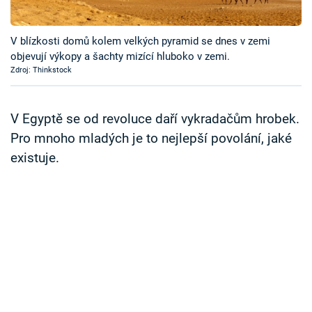
Časopis
V blízkosti domů kolem velkých pyramid se dnes v zemi
Sledujte prima+
objevují výkopy a šachty mizící hluboko v zemi.
Zdroj: Thinkstock
Přihlášení
V Egyptě se od revoluce daří vykradačům hrobek.
Pro mnoho mladých je to nejlepší povolání, jaké
Sledujte nás
existuje.