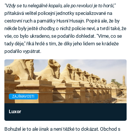
"Vždy se tu nelegálně kopalo, ale po revoluci je to horší,"
přitakává velitel policejní jednotky specializované na
cestovní ruch a památky Husní Husajn. Popírá ale, že by
někde byly ještě chodby, o nichž policie neví, a tvrdí také, že
vše, co bylo ukradeno, se podařilo dohledat. "Víme, co se
tady děje," říká hrdě s tím, že díky jeho lidem se krádeže
podařilo vypátrat.
ZAJÍMAVOSTI
Luxor
Bohužel je to ale jinak a není těžké to dokázat. Obchod s