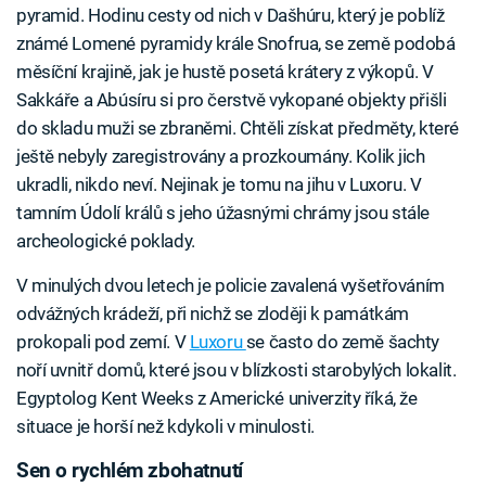
pyramid. Hodinu cesty od nich v Dašhúru, který je poblíž
známé Lomené pyramidy krále Snofrua, se země podobá
měsíční krajině, jak je hustě posetá krátery z výkopů. V
Sakkáře a Abúsíru si pro čerstvě vykopané objekty přišli
do skladu muži se zbraněmi. Chtěli získat předměty, které
ještě nebyly zaregistrovány a prozkoumány. Kolik jich
ukradli, nikdo neví. Nejinak je tomu na jihu v Luxoru. V
tamním Údolí králů s jeho úžasnými chrámy jsou stále
archeologické poklady.
V minulých dvou letech je policie zavalená vyšetřováním
odvážných krádeží, při nichž se zloději k památkám
prokopali pod zemí. V
Luxoru
se často do země šachty
noří uvnitř domů, které jsou v blízkosti starobylých lokalit.
Egyptolog Kent Weeks z Americké univerzity říká, že
situace je horší než kdykoli v minulosti.
Sen o rychlém zbohatnutí