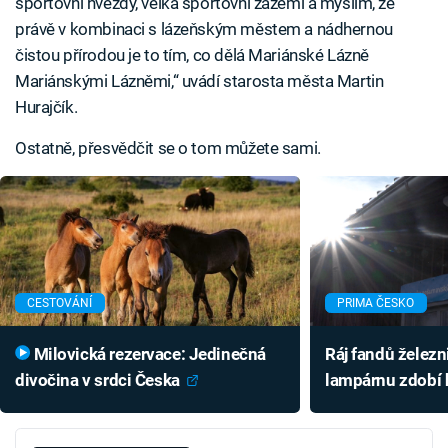
sportovní hvězdy, velká sportovní zázemí a myslím, že
právě v kombinaci s lázeňským městem a nádhernou
čistou přírodou je to tím, co dělá Mariánské Lázně
Mariánskými Lázněmi,“ uvádí starosta města Martin
Hurajčík.
Ostatně, přesvědčit se o tom můžete sami.
CESTOVÁNÍ
PRIMA ČESKO
Milovická rezervace: Jedinečná
Ráj fandů želez
divočina v srdci Česka
lampárnu zdobí h
výpravka či dec