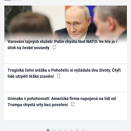
Varování tajných služeb: Putin chystá test NATO. Ve hře je i
útok na české sousedy
Tragická čelní srážka u Pohořelic si vyžádala dva životy. Čtyři
lidé utrpěli těžká zranění
Grónsko v pohotovosti: Americká firma napojená na lidi od
Trumpa chystá vrty bez povolení