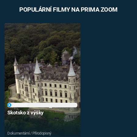
POPULÁRNÍ FILMY NA PRIMA ZOOM
PŘEHRÁT
Skotsko z výšky
Dokumentární / Přírodopisný