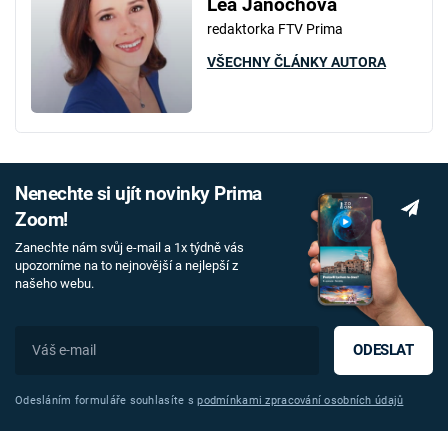
Lea Janochová
redaktorka FTV Prima
VŠECHNY ČLÁNKY AUTORA
Nenechte si ujít novinky Prima
Zoom!
Zanechte nám svůj e-mail a 1x týdně vás
upozorníme na to nejnovější a nejlepší z
našeho webu.
ODESLAT
Odesláním formuláře souhlasíte s
podmínkami zpracování osobních údajů