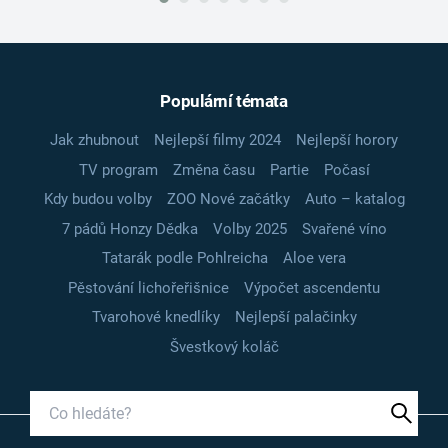
Populární témata
Jak zhubnout
Nejlepší filmy 2024
Nejlepší horory
TV program
Změna času
Partie
Počasí
Kdy budou volby
ZOO Nové začátky
Auto – katalog
7 pádů Honzy Dědka
Volby 2025
Svařené víno
Tatarák podle Pohlreicha
Aloe vera
Pěstování lichořeřišnice
Výpočet ascendentu
Tvarohové knedlíky
Nejlepší palačinky
Švestkový koláč