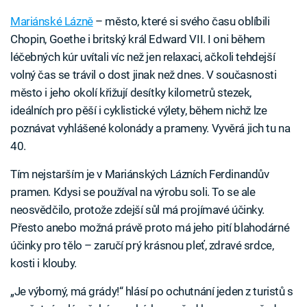
Mariánské Lázně
– město, které si svého času oblíbili
Chopin, Goethe i britský král Edward VII. I oni během
léčebných kúr uvítali víc než jen relaxaci, ačkoli tehdejší
volný čas se trávil o dost jinak než dnes. V současnosti
město i jeho okolí křižují desítky kilometrů stezek,
ideálních pro pěší i cyklistické výlety, během nichž lze
poznávat vyhlášené kolonády a prameny. Vyvěrá jich tu na
40.
Tím nejstarším je v Mariánských Lázních Ferdinandův
pramen. Kdysi se používal na výrobu soli. To se ale
neosvědčilo, protože zdejší sůl má projímavé účinky.
Přesto anebo možná právě proto má jeho pití blahodárné
účinky pro tělo – zaručí prý krásnou pleť, zdravé srdce,
kosti i klouby.
„Je výborný, má grády!“ hlásí po ochutnání jeden z turistů s