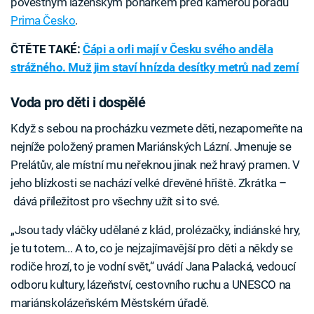
pověstným lázeňským pohárkem před kamerou pořadu
Prima Česko
.
ČTĚTE TAKÉ:
Čápi a orli mají v Česku svého anděla
strážného. Muž jim staví hnízda desítky metrů nad zemí
Voda pro děti i dospělé
Když s sebou na procházku vezmete děti, nezapomeňte na
nejníže položený pramen Mariánských Lázní. Jmenuje se
Prelátův, ale místní mu neřeknou jinak než hravý pramen. V
jeho blízkosti se nachází velké dřevěné hřiště. Zkrátka –
dává příležitost pro všechny užít si to své.
„Jsou tady vláčky udělané z klád, prolézačky, indiánské hry,
je tu totem... A to, co je nejzajímavější pro děti a někdy se
rodiče hrozí, to je vodní svět,“ uvádí Jana Palacká, vedoucí
odboru kultury, lázeňství, cestovního ruchu a UNESCO na
mariánskolázeňském Městském úřadě.