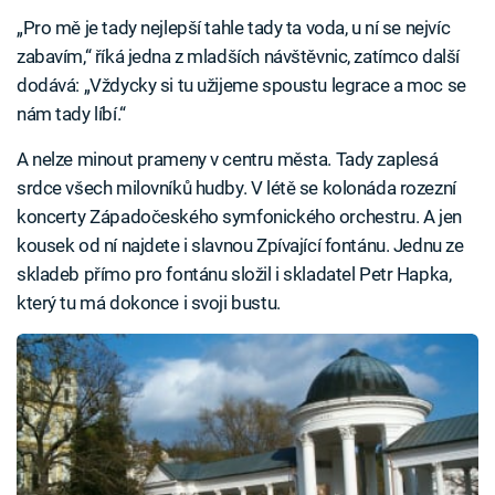
„Pro mě je tady nejlepší tahle tady ta voda, u ní se nejvíc
zabavím,“ říká jedna z mladších návštěvnic, zatímco další
dodává: „Vždycky si tu užijeme spoustu legrace a moc se
nám tady líbí.“
A nelze minout prameny v centru města. Tady zaplesá
srdce všech milovníků hudby. V létě se kolonáda rozezní
koncerty Západočeského symfonického orchestru. A jen
kousek od ní najdete i slavnou Zpívající fontánu. Jednu ze
skladeb přímo pro fontánu složil i skladatel Petr Hapka,
který tu má dokonce i svoji bustu.