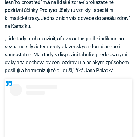
lesního prostředí má na lidské zdraví prokazatelně
pozitivní účinky. Pro tyto účely tu vznikly i speciální
klimatické trasy. Jedna z nich vás dovede do areálu zdraví
na Kamzíku.
„Lidé tady mohou cvičit, ať už vlastně podle indikačního
seznamu s fyzioterapeuty z lázeňských domů anebo i
samostatně. Mají tady k dispozici tabuli s předepsanými
cviky a ta dechová cvičení ozdravují a nějakým způsobem
posilují a harmonizují tělo i duši,“ říká Jana Palacká.