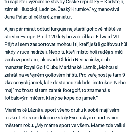
tu najdete i významné stavby České republiky – Karlštejn,
zámek Hluboká, Lednice, Český Krumlov,“ vyjmenovává
Jana Palacká některé z miniatur.
A jen pár minut odtud funguje nejstarší golfové hřiště ve
střední Evropě. Před 120 lety ho založil král Edward VII.
Přijít si sem zasportovat mohou i ti, kteří ještě golfovou hůl
nikdy v ruce nedrželi. Nebo ti, kteří místo holí raději s míči
zachází postaru, jak uvádí Oldřich Nechanický, club
manažer Royal Golf Clubu Mariánské Lázně: „Mohou si
zahrát na veřejném golfovém hřišti. Pro veřejnost je tam 9
zkrácených jamek, kde dostanou základní instrukce. Nebo
mají možnost si tam zahrát footgolf, to znamená s
fotbalovým míčem, který se kope do jamek.“
Mariánské Lázně a sport všeho druhu k sobě mají velmi
blízko. Letos se dokonce staly Evropským sportovním
městem roku. „My máme sport ve všem. Máme zde velké