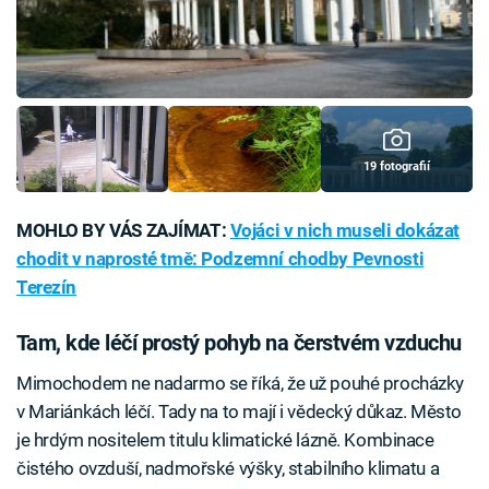
19 fotografií
MOHLO BY VÁS ZAJÍMAT:
Vojáci v nich museli dokázat
chodit v naprosté tmě: Podzemní chodby Pevnosti
Terezín
Tam, kde léčí prostý pohyb na čerstvém vzduchu
Mimochodem ne nadarmo se říká, že už pouhé procházky
v Mariánkách léčí. Tady na to mají i vědecký důkaz. Město
je hrdým nositelem titulu klimatické lázně. Kombinace
čistého ovzduší, nadmořské výšky, stabilního klimatu a