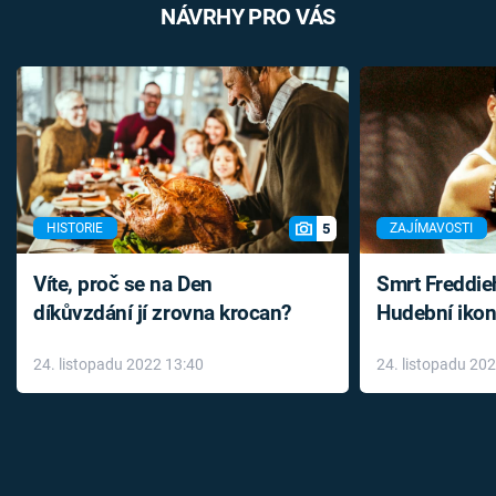
NÁVRHY PRO VÁS
5
HISTORIE
ZAJÍMAVOSTI
Víte, proč se na Den
Smrt Freddie
díkůvzdání jí zrovna krocan?
Hudební ikon
až do konce 
24. listopadu 2022 13:40
24. listopadu 20
léky