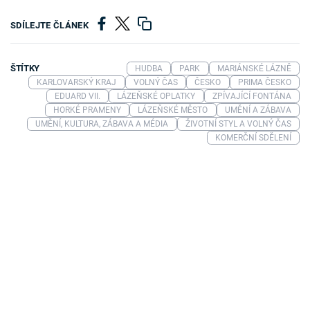
SDÍLEJTE ČLÁNEK
ŠTÍTKY
HUDBA
PARK
MARIÁNSKÉ LÁZNĚ
KARLOVARSKÝ KRAJ
VOLNÝ ČAS
ČESKO
PRIMA ČESKO
EDUARD VII.
LÁZEŇSKÉ OPLATKY
ZPÍVAJÍCÍ FONTÁNA
HORKÉ PRAMENY
LÁZEŇSKÉ MĚSTO
UMĚNÍ A ZÁBAVA
UMĚNÍ, KULTURA, ZÁBAVA A MÉDIA
ŽIVOTNÍ STYL A VOLNÝ ČAS
KOMERČNÍ SDĚLENÍ