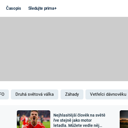
Časopis
Sledujte prima+
Věda a
Války
technika
STUDENÁ V
KORONAVIRUS
VÁLKA VE
VIETNAMU
VESMÍR
VÁLEČNÉ FI
MARS
SERIÁLY
FO
Druhá světová válka
Záhady
Vetřelci dávnověku
Nejhlasitější člověk na světě
Záhady a
Zajímav
řve stejně jako motor
letadla. Můžete vedle něj
konspirace