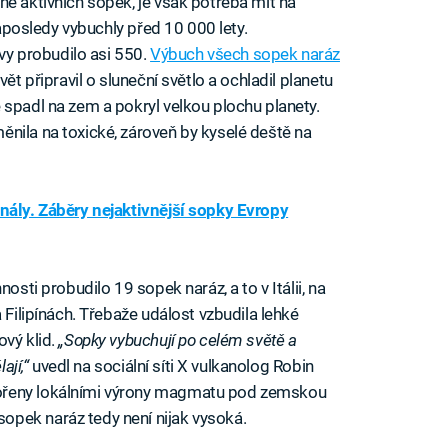
ně aktivních sopek, je však potřeba mít na
 naposledy vybuchly před 10 000 lety.
ávy probudilo asi 550.
Výbuch všech sopek naráz
ět připravil o sluneční světlo a ochladil planetu
 spadl na zem a pokryl velkou plochu planety.
nila na toxické, zároveň by kyselé deště na
nály. Záběry nejaktivnější sopky Evropy
nnosti probudilo 19 sopek naráz, a to v Itálii, na
 Filipínách. Třebaže událost vzbudila lehké
ový klid.
„Sopky vybuchují po celém světě a
ají,“
uvedl na sociální síti X vulkanolog Robin
ořeny lokálními výrony magmatu pod zemskou
pek naráz tedy není nijak vysoká.