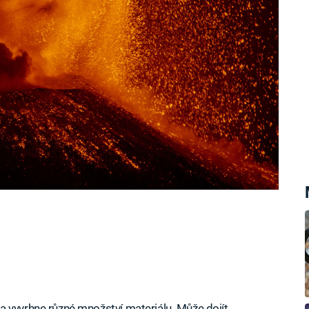
é chvíli se do atmosféry uvolní sopečné
a vyvrhne různé množství materiálu. Může dojít