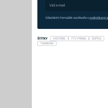
Odesláním formuláře souhlasíte s
podmínkami zp
ŠTÍTKY
HISTORIE
FTV PRIMA
SOPKA
TAMBORA