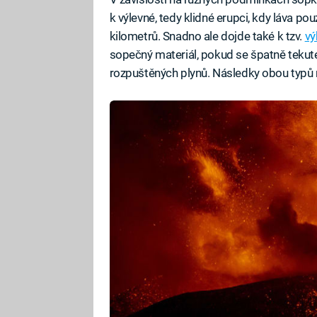
k výlevné, tedy klidné erupci, kdy láva po
kilometrů. Snadno ale dojde také k tzv.
vý
sopečný materiál, pokud se špatně teku
rozpuštěných plynů. Následky obou typů mo