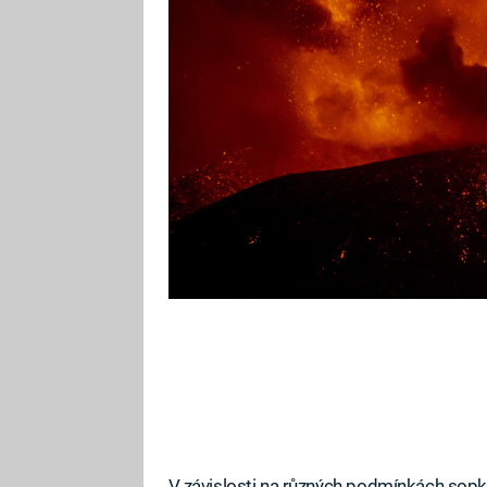
může porazit nadložní vrstvy. V t
plyny.
V závislosti na různých podmínkách sopk