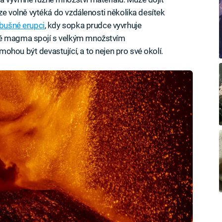
uze volně vytéká do vzdálenosti několika desítek
bušné erupci
, kdy sopka prudce vyvrhuje
té magma spojí s velkým množstvím
hou být devastující, a to nejen pro své okolí.