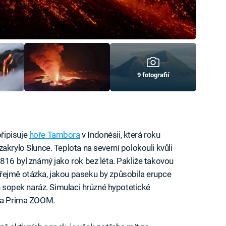
9 fotografií
řipisuje
hoře Tambora
v Indonésii, která roku
akrylo Slunce. Teplota na severní polokouli kvůli
1816 byl známý jako rok bez léta. Pakliže takovou
řejmě otázka, jakou paseku by způsobila erupce
ch sopek naráz. Simulaci hrůzné hypotetické
 na Prima ZOOM.