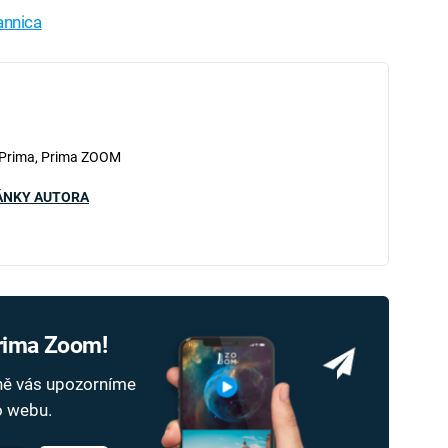
annica
iled to fetch
 Prima, Prima ZOOM
ÁNKY AUTORA
Prima Zoom!
dně vás upozorníme
ho webu.