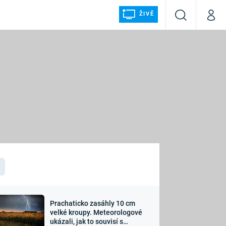
ŽIVĚ
Vyhledávání
Můj p
Prima+
ÁLKA
CNN Prima NEWS
Prima FRESH
Prima LIVING
LMY A
Prima Ženy
Prima LAJK
Prachaticko zasáhly 10 cm
osti
velké kroupy. Meteorologové
Sledujte nás
ukázali, jak to souvisí s