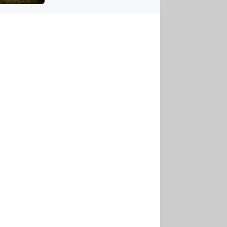
US
tornádem
RSUS
ZE A