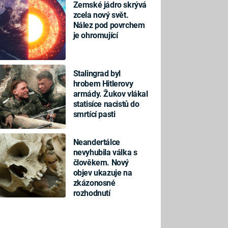
Zemské jádro skrývá
zcela nový svět.
Nález pod povrchem
je ohromující
Stalingrad byl
hrobem Hitlerovy
armády. Žukov vlákal
statisíce nacistů do
smrtící pasti
Neandertálce
nevyhubila válka s
člověkem. Nový
objev ukazuje na
zkázonosné
rozhodnutí