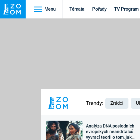
Menu
Témata
Pořady
TV Program
Cestování
Historie
HRADY A ZÁMKY
VIKINGOVÉ
HEDVÁBNÁ STEZKA
EPIDEMIE A
PANDEMIE
PŘÍRODA
STAROVĚKÝ EGYPT
Trendy:
Zrádci
U
Analýza DNA posledních
Druhá
Výročí
evropských neandrtálců
vyvrací teorii o tom, jak
světová válka