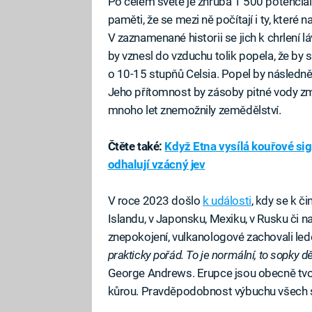
Po celém světě je zhruba 1 500 potenciál
paměti, že se mezi ně počítají i ty, které
V zaznamenané historii se jich k chrlení l
by vznesl do vzduchu tolik popela, že by sv
o 10-15 stupňů Celsia. Popel by následně
Jeho přítomnost by zásoby pitné vody změ
mnoho let znemožnily zemědělství.
Čtěte také:
Když Etna vysílá kouřové sig
odhalují vzácný jev
V roce 2023 došlo
k události
, kdy se k či
Islandu, v Japonsku, Mexiku, v Rusku či na
znepokojení, vulkanologové zachovali led
prakticky pořád. To je normální, to sopky děl
George Andrews. Erupce jsou obecně tv
kůrou. Pravděpodobnost výbuchu všech so