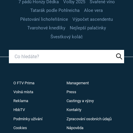
7 pádů Honzy Dědka
Volby 2025
Svařené víno
Tatarák podle Pohlreicha
Aloe vera
Pěstování lichořeřišnice
Výpočet ascendentu
Tvarohové knedlíky
Nejlepší palačinky
Švestkový koláč
O FTV Prima
Management
Volná místa
Press
Reklama
Castingy a výzvy
HbbTV
Kontakty
Podmínky užívání
Zpracování osobních údajů
Cookies
Nápověda