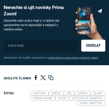
Nenechte si ujít novinky Prima
Zoom!
Zanechte nám svůj e-mail a 1x týdně vás
upozorníme na to nejnovější a nejlepší z
našeho webu.
ODESLAT
Odesláním formuláře souhlasíte s
podmínkami zpracování osobních údajů
SDÍLEJTE ČLÁNEK
ŠTÍTKY
HISTORIE
KRÁSA
SŮL
KAŠNA
SLANÝ
PANNA MARIE
DVŮR
HISTORICKÁ PAMÁTKA
KAREL SMYCZEK