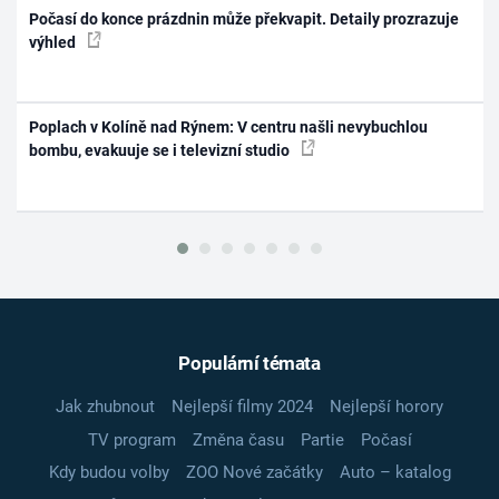
Počasí do konce prázdnin může překvapit. Detaily prozrazuje
výhled
Poplach v Kolíně nad Rýnem: V centru našli nevybuchlou
bombu, evakuuje se i televizní studio
Populární témata
Jak zhubnout
Nejlepší filmy 2024
Nejlepší horory
TV program
Změna času
Partie
Počasí
Kdy budou volby
ZOO Nové začátky
Auto – katalog