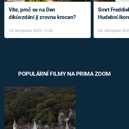
Víte, proč se na Den
Smrt Freddie
díkůvzdání jí zrovna krocan?
Hudební ikon
až do konce 
24. listopadu 2022 13:40
24. listopadu 20
léky
POPULÁRNÍ FILMY NA PRIMA ZOOM