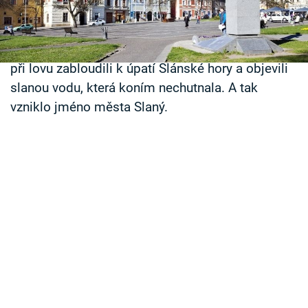
jeho název evokuje spojení se solí, ve skutečnosti
Časopis
se zde sůl nikdy netěžila. Legenda vypráví o
Sledujte prima+
knížeti Nezamyslovi a jeho sluhovi Holotovi, kteří
při lovu zabloudili k úpatí Slánské hory a objevili
slanou vodu, která koním nechutnala. A tak
Přihlášení
vzniklo jméno města Slaný.
Sledujte nás