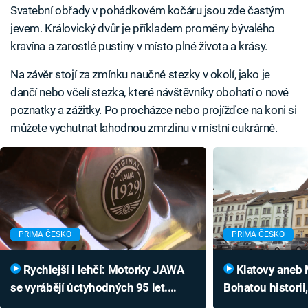
Svatební obřady v pohádkovém kočáru jsou zde častým
jevem. Královický dvůr je příkladem proměny bývalého
kravína a zarostlé pustiny v místo plné života a krásy.
Na závěr stojí za zmínku naučné stezky v okolí, jako je
dančí nebo včelí stezka, které návštěvníky obohatí o nové
poznatky a zážitky. Po procházce nebo projížďce na koni si
můžete vychutnat lahodnou zmrzlinu v místní cukrárně.
PRIMA ČESKO
PRIMA ČESKO
Rychlejší i lehčí: Motorky JAWA
Klatovy aneb Město, které má vše.
se vyrábějí úctyhodných 95 let.
Bohatou historii
První model se nepovedl
moderní infrast