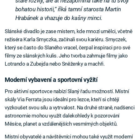
stále rozvíjí, ale ať nezapomíná také na tu svoji
bohatou historii,“ říká tamní starosta Martin
Hrabánek a vhazuje do kašny minci.
Slánské divadlo je zase místem, kde mnozí umělci, včetně
režiséra Karla Smyczka, začínali svou kariéru. Smyczek,
který se často do Slaného vracel, čerpal inspiraci pro své
filmy ze slánských kulis. Jeho tvorba zahrnuje filmy jako
Lotrando a Zubejda nebo Sněženky a machři.
Moderní vybavení a sportovní vyžití
Pro aktivní sportovce nabízí Slaný řadu možností. Místní
skály Via Ferrata jsou ideální pro lezce, kteří si chtějí
vyzkoušet svou sílu a vytrvalost. Na druhé straně, nadšenci
astronomie mohou využít dalekohledy k pozorování
Měsíce, planet a vzdálenějších vesmírných objektů.
Místní obyvatelé a návštěvníci mohou také využít moderní