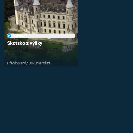
PŘEHRÁT
Skotsko z výšky
Přírodopisný / Dokumentární