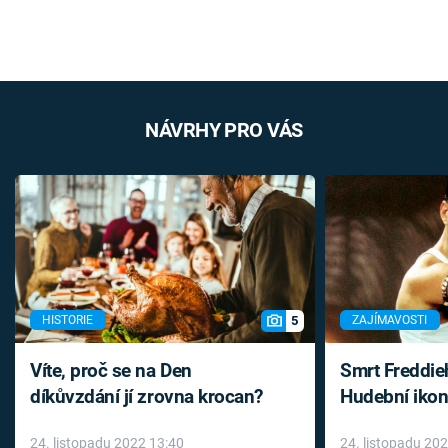
NÁVRHY PRO VÁS
5
HISTORIE
ZAJÍMAVOSTI
Víte, proč se na Den
Smrt Freddie
díkůvzdání jí zrovna krocan?
Hudební ikon
až do konce 
24. listopadu 2022 13:40
24. listopadu 20