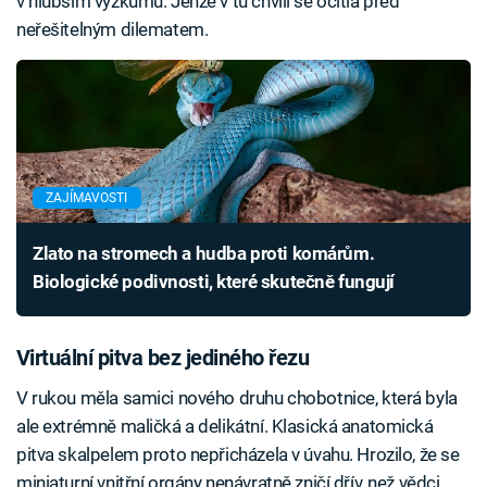
v hlubším výzkumu. Jenže v tu chvíli se ocitla před
neřešitelným dilematem.
ZAJÍMAVOSTI
Zlato na stromech a hudba proti komárům.
Biologické podivnosti, které skutečně fungují
Virtuální pitva bez jediného řezu
V rukou měla samici nového druhu chobotnice, která byla
ale extrémně maličká a delikátní. Klasická anatomická
pitva skalpelem proto nepřicházela v úvahu. Hrozilo, že se
miniaturní vnitřní orgány nenávratně zničí dřív, než vědci