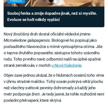
PŘÍRODA
Souboj fenka a zmije dopadne jinak, než si myslíte.
Evoluce se holt někdy vyplácí
Nový živočišný druh dostal oficiální vědecké jméno
Microeledone galapagensis
. Biologové ho popisují jako
podsaditého hlavonožce s mírně vystouplýma očima. Jde
o teprve druhého popsaného zástupce tohoto vzácného
rodu. Toho prvního navíc odborníci našli na úplně opačné
straně zeměkoule, v mořích
u Nové Kaledonie
.
Objev zase jednou ukázal, že o hlubinách oceánů toho víme
v úhrnu strašně maličko. Tichý oceán pokrývá větší plochu
než všechny světové pevniny dohromady a každý jeho
metr podporuje život. Je tedy jasné, že tohle rozhodně není
poslední překvapení, které skrývá.