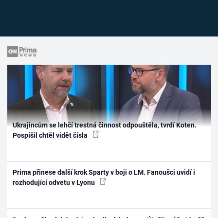
Ukrajincům se lehčí trestná činnost odpouštěla, tvrdí Koten.
Pospíšil chtěl vidět čísla
Prima přinese další krok Sparty v boji o LM. Fanoušci uvidí i
rozhodující odvetu v Lyonu