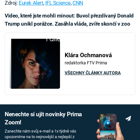
Zdroj:
Eurek Alert
,
IFL Science
,
CNN
Video, které jste mohli minout:
Buvol přezdívaný Donald
Trump unikl porážce. Zasáhla vláda, zvíře skončí v zoo
Failed to fetch
Klára Ochmanová
redaktorka FTV Prima
VŠECHNY ČLÁNKY AUTORA
Nenechte si ujít novinky Prima
Zoom!
Zanechte nám svůj e-mail a 1x týdně vás
upozorníme na to nejnovější a nejlepší z