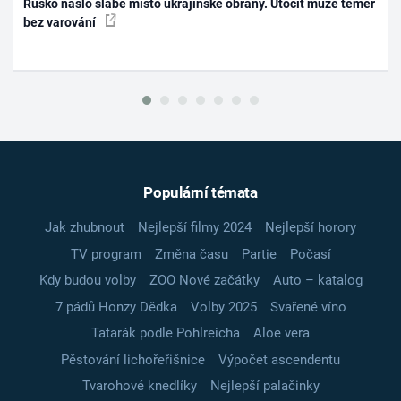
Rusko našlo slabé místo ukrajinské obrany. Útočit může téměř
bez varování
Populární témata
Jak zhubnout
Nejlepší filmy 2024
Nejlepší horory
TV program
Změna času
Partie
Počasí
Kdy budou volby
ZOO Nové začátky
Auto – katalog
7 pádů Honzy Dědka
Volby 2025
Svařené víno
Tatarák podle Pohlreicha
Aloe vera
Pěstování lichořeřišnice
Výpočet ascendentu
Tvarohové knedlíky
Nejlepší palačinky