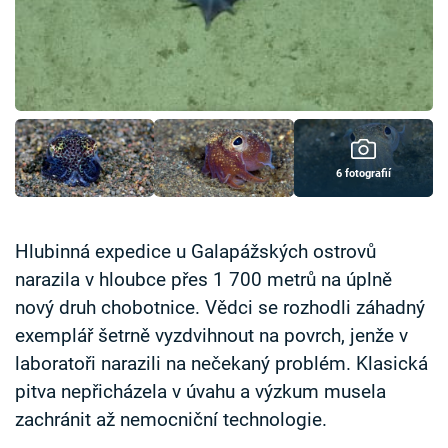
Časopis
Sledujte prima+
Přihlášení
6 fotografií
Sledujte nás
Hlubinná expedice u Galapážských ostrovů
narazila v hloubce přes 1 700 metrů na úplně
nový druh chobotnice. Vědci se rozhodli záhadný
exemplář šetrně vyzdvihnout na povrch, jenže v
laboratoři narazili na nečekaný problém. Klasická
pitva nepřicházela v úvahu a výzkum musela
zachránit až nemocniční technologie.