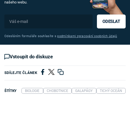
našeho webu.
ODESLAT
Odesláním formuláře souhlasíte s
podmínkami zpracování osobních údajů
Vstoupit do diskuze
SDÍLEJTE ČLÁNEK
ŠTÍTKY
BIOLOGIE
CHOBOTNICE
GALAPÁGY
TICHÝ OCEÁN