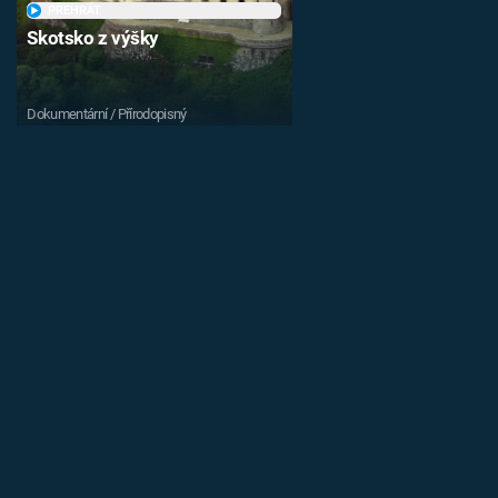
PŘEHRÁT
Skotsko z výšky
Dokumentární / Přírodopisný