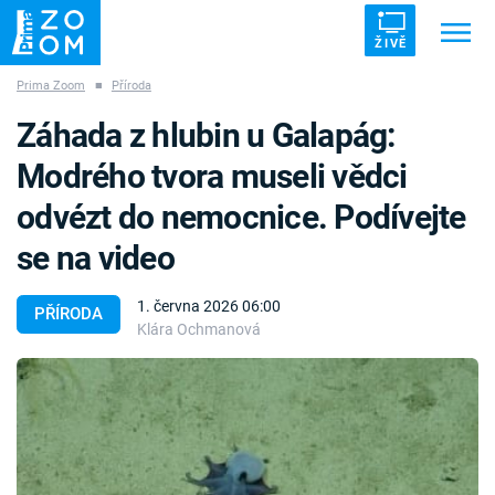
ŽIVĚ
Prima Zoom
■
Příroda
Trendy:
ZRÁDCI
UFO
DRUHÁ SVĚTOVÁ VÁLKA
Záhada z hlubin u Galapág:
ZÁHADY
VETŘELCI DÁVNOVĚKU
Modrého tvora museli vědci
odvézt do nemocnice. Podívejte
se na video
Témata
1. června 2026 06:00
PŘÍRODA
Klára Ochmanová
Témata
Pořady
TV Program