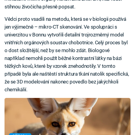
stihnou živočicha přesně popsat.
Vědci proto vsadili na metodu, která se v biologii používá
jen výjimečně – mikro-CT skenování. Ve spolupráci s
univerzitou v Bonnu vytvořili detailní trojrozměrný model
vnitřních orgánových soustav chobotnice. Celý proces byl
o dost složitější, než by se mohlo zdát. Biologové
například nemohli použít běžné kontrastní látky na bázi
těžkých kovů, které by vzorek znehodnotily. V tomto
případě byla ale naštěstí struktura tkání natolik specifická,
že se 3D modelování nakonec povedlo bez jakýchkoli
chemikálií.