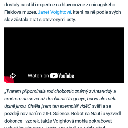
dostaly na stůl i expertce na hlavonožce z chicagského
Fieldova muzea,
Janet Voightové
, která na ně podle svých
slov zůstala zírat s otevřenými ústy.
„
Tvarem připomínala rod chobotnic známý z Antarktidy a
směrem na sever až do oblasti Uruguaye, barvu ale měla
úplně jinou. Chtěla jsem ten exemplář vidět
,“ svěřila se
později novinářům z IFL Science. Robot na Nautilu vyzvedl
dokonce i vzorek, takže Voightová mohla pokračovat