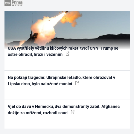
USA vystřílely většinu klíčových raket, tvrdí CNN. Trump se
ostře ohradil, hrozí i vězením
Na pokraji tragédie: Ukrajinské letadlo, které ohrožoval v
Lipsku dron, bylo naložené municí
Vjel do davu v Německu, dva demonstranty zabil. Afghánec
dožije za mřížemi, rozhodl soud