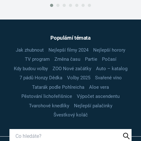
Populární témata
Jak zhubnout
Nejlepší filmy 2024
Nejlepší horory
TV program
Změna času
Partie
Počasí
Kdy budou volby
ZOO Nové začátky
Auto – katalog
7 pádů Honzy Dědka
Volby 2025
Svařené víno
Tatarák podle Pohlreicha
Aloe vera
Pěstování lichořeřišnice
Výpočet ascendentu
Tvarohové knedlíky
Nejlepší palačinky
Švestkový koláč