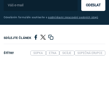
ODESLAT
Odesláním formuláře souhlasíte s
podmínkami zpracování osobních údajů
SDÍLEJTE ČLÁNEK
ŠTÍTKY
SOPKA
ETNA
SICÍLIE
SOPEČNÁ ERUPCE