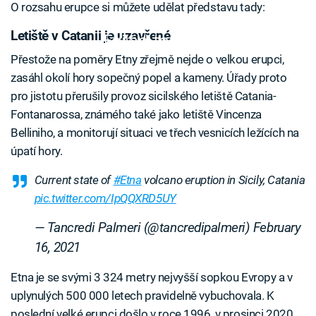
O rozsahu erupce si můžete udělat představu tady:
Letiště v Catanii je uzavřené
Failed to fetch
Přestože na poměry Etny zřejmě nejde o velkou erupci,
zasáhl okolí hory sopečný popel a kameny. Úřady proto
pro jistotu přerušily provoz sicilského letiště Catania-
Fontanarossa, známého také jako letiště Vincenza
Belliniho, a monitorují situaci ve třech vesnicích ležících na
úpatí hory.
Current state of
#Etna
volcano eruption in Sicily, Catania
pic.twitter.com/IpQQXRD5UY
— Tancredi Palmeri (@tancredipalmeri)
February
16, 2021
Etna je se svými 3 324 metry nejvyšší sopkou Evropy a v
uplynulých 500 000 letech pravidelně vybuchovala. K
poslední velké erupci došlo v roce 1996, v prosinci 2020