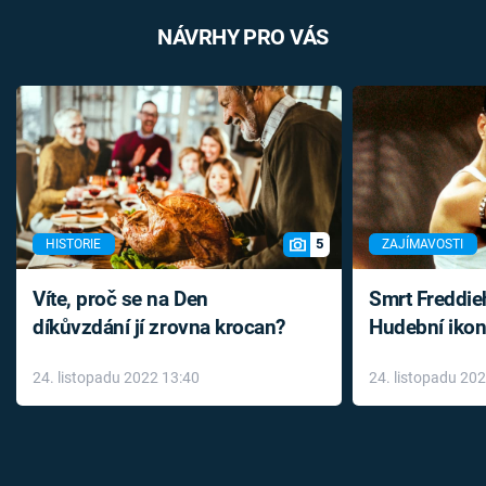
NÁVRHY PRO VÁS
5
HISTORIE
ZAJÍMAVOSTI
Víte, proč se na Den
Smrt Freddie
díkůvzdání jí zrovna krocan?
Hudební ikon
až do konce 
24. listopadu 2022 13:40
24. listopadu 20
léky