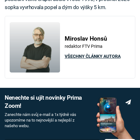
sopka vyvrhovala popel a dým do výšky 5 km.
Miroslav Honsů
redaktor FTV Prima
VŠECHNY ČLÁNKY AUTORA
Nenechte si ujít novinky Prima
Zoom!
Zanechte nám svůj e-mail a 1x týdně vás
upozorníme na to nejnovější a nejlepší z
našeho webu.