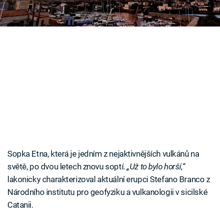
Časopis
Sledujte prima+
Přihlášení
Sledujte nás
Sopka Etna, která je jedním z nejaktivnějších vulkánů na
světě, po dvou letech znovu soptí.
„Už to bylo horší,“
lakonicky charakterizoval aktuální erupci Stefano Branco z
Národního institutu pro geofyziku a vulkanologii v sicilské
Catanii.