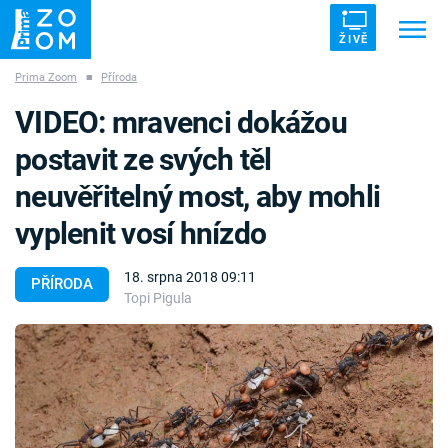
ŽIVĚ
Prima Zoom
■
Příroda
Trendy:
ZRÁDCI
UFO
DRUHÁ SVĚTOVÁ VÁLKA
VIDEO: mravenci dokážou
ZÁHADY
VETŘELCI DÁVNOVĚKU
postavit ze svých těl
neuvěřitelný most, aby mohli
vyplenit vosí hnízdo
Témata
18. srpna 2018 09:11
PŘÍRODA
Topi Pigula
Témata
Pořady
TV Program