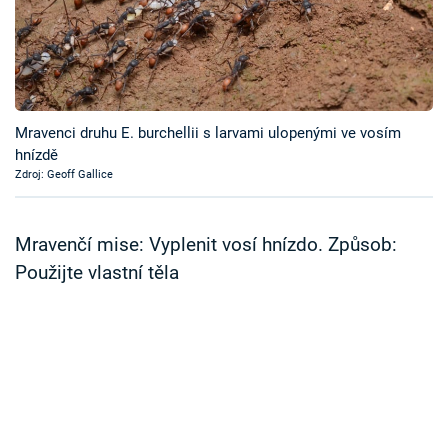
Časopis
Sledujte prima+
Přihlášení
Mravenci druhu E. burchellii s larvami ulopenými ve vosím
hnízdě
Zdroj: Geoff Gallice
Sledujte nás
Mravenčí mise: Vyplenit vosí hnízdo. Způsob:
Použijte vlastní těla