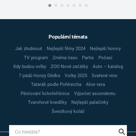
Populární témata
Jak zhubnout
Nejlepší filmy 2024
Nejlepší horory
TV program
Změna času
Partie
Počasí
Kdy budou volby
ZOO Nové začátky
Auto – katalog
7 pádů Honzy Dědka
Volby 2025
Svařené víno
Tatarák podle Pohlreicha
Aloe vera
Pěstování lichořeřišnice
Výpočet ascendentu
Tvarohové knedlíky
Nejlepší palačinky
Švestkový koláč