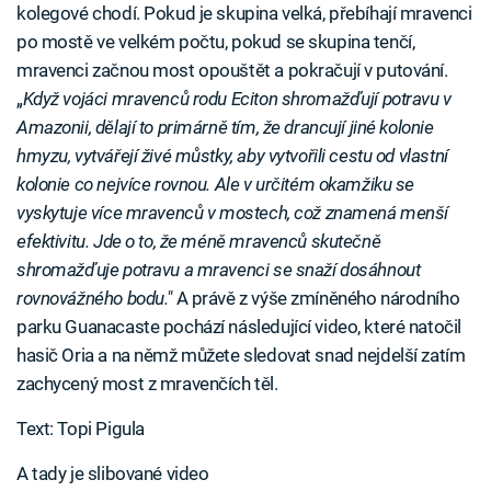
kolegové chodí. Pokud je skupina velká, přebíhají mravenci
po mostě ve velkém počtu, pokud se skupina tenčí,
mravenci začnou most opouštět a pokračují v putování.
„
Když vojáci mravenců rodu Eciton shromažďují potravu v
Amazonii, dělají to primárně tím, že drancují jiné kolonie
hmyzu, vytvářejí živé můstky, aby vytvořili cestu od vlastní
kolonie co nejvíce rovnou. Ale v určitém okamžiku se
vyskytuje více mravenců v mostech, což znamená menší
efektivitu. Jde o to, že méně mravenců skutečně
shromažďuje potravu a mravenci se snaží dosáhnout
rovnovážného bodu."
A právě z výše zmíněného národního
parku Guanacaste pochází následující video, které natočil
hasič Oria a na němž můžete sledovat snad nejdelší zatím
zachycený most z mravenčích těl.
Text: Topi Pigula
A tady je slibované video