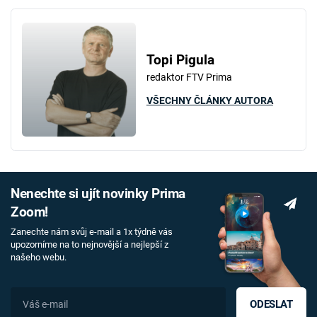
Topi Pigula
redaktor FTV Prima
VŠECHNY ČLÁNKY AUTORA
Nenechte si ujít novinky Prima
Zoom!
Zanechte nám svůj e-mail a 1x týdně vás
upozorníme na to nejnovější a nejlepší z
našeho webu.
ODESLAT