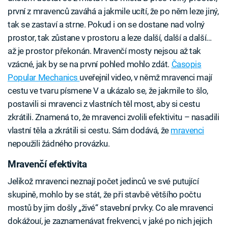
první z mravenců zaváhá a jakmile ucítí, že po něm leze jiný,
tak se zastaví a strne. Pokud i on se dostane nad volný
prostor, tak zůstane v prostoru a leze další, další a další…
až je prostor překonán. Mravenčí mosty nejsou až tak
vzácné, jak by se na první pohled mohlo zdát.
Časopis
Popular Mechanics
uveřejnil video, v němž mravenci mají
cestu ve tvaru písmene V a ukázalo se, že jakmile to šlo,
postavili si mravenci z vlastních těl most, aby si cestu
zkrátili. Znamená to, že mravenci zvolili efektivitu – nasadili
vlastní těla a zkrátili si cestu. Sám dodává, že
mravenci
nepoužili žádného provázku.
Mravenčí efektivita
Jelikož mravenci neznají počet jedinců ve své putující
skupině, mohlo by se stát, že při stavbě většího počtu
mostů by jim došly „živé“ stavební prvky. Co ale mravenci
dokážouí, je zaznamenávat frekvenci, v jaké po nich jejich