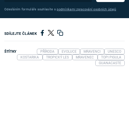
Odesláním formuláře souhlasíte s
podmínkami zpracování osobních údajů
SDÍLEJTE ČLÁNEK
ŠTÍTKY
PŘÍRODA
EVOLUCE
MRAVENCI
UNESCO
KOSTARIKA
TROPICKÝ LES
MRAVENEC
TOPI PIGULA
GUANACASTE