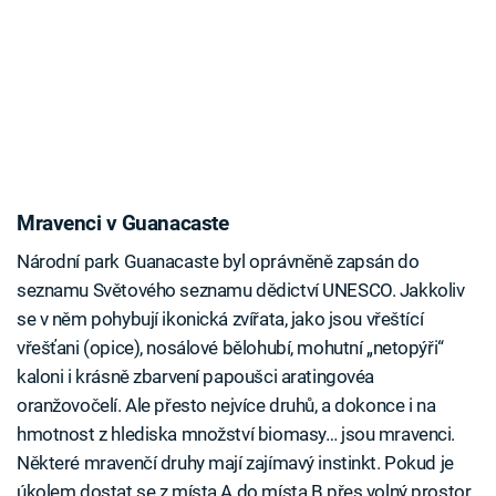
Mravenci v Guanacaste
Národní park Guanacaste byl oprávněně zapsán do
seznamu Světového seznamu dědictví UNESCO. Jakkoliv
se v něm pohybují ikonická zvířata, jako jsou vřeštící
vřešťani (opice), nosálové bělohubí, mohutní „netopýři“
kaloni i krásně zbarvení papoušci aratingovéa
oranžovočelí. Ale přesto nejvíce druhů, a dokonce i na
hmotnost z hlediska množství biomasy… jsou mravenci.
Některé mravenčí druhy mají zajímavý instinkt. Pokud je
úkolem dostat se z místa A do místa B přes volný prostor,