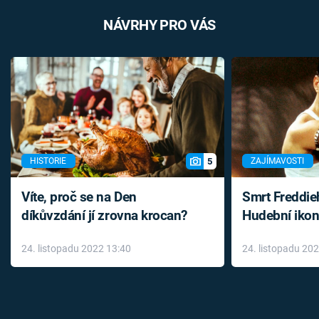
NÁVRHY PRO VÁS
5
HISTORIE
ZAJÍMAVOSTI
Víte, proč se na Den
Smrt Freddie
díkůvzdání jí zrovna krocan?
Hudební ikon
až do konce 
24. listopadu 2022 13:40
24. listopadu 20
léky