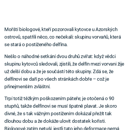
Mořští biologové, kteří pozorovali kytovce u Azorských
ostrovů, spatřili něco, co nečekali: skupinu vorvaňů, která
se stará o postiženého delfína.
Nešlo o náhodné setkání dvou druhů zvířat: když vědci
skupinu kytovců sledovali, zjistili, že delfín mezi vorvani žije
už delší dobu a že je součástí této skupiny. Zdá se, že
delfínovi se daří po všech stránkách dobře – což je
přinejmenším zvláštní.
Trpí totiž těžkým poškozením páteře; je otočená o 90
stupňů, takže delfínovi se musí špatně plavat. Je skoro
divné, že s tak vážným postižením dokázal přežít tak
dlouhou dobu a že dokáže ulovit dostatek kořisti.
Biologové zatím netuší, jestli tato jeho deformace nemá