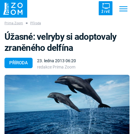
ŽIVĚ
Prima Zoom
■
Příroda
Trendy:
ZRÁDCI
UFO
DRUHÁ SVĚTOVÁ VÁLKA
Úžasné: velryby si adoptovaly
ZÁHADY
VETŘELCI DÁVNOVĚKU
zraněného delfína
23. ledna 2013 06:20
PŘÍRODA
redakce Prima Zoom
Témata
Témata
Pořady
TV Program