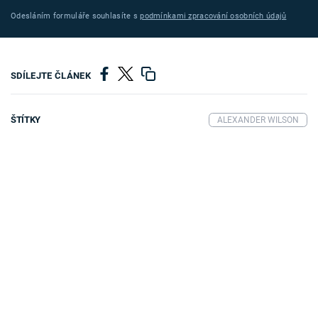
Odesláním formuláře souhlasíte s
podmínkami zpracování osobních údajů
SDÍLEJTE ČLÁNEK
ŠTÍTKY
ALEXANDER WILSON