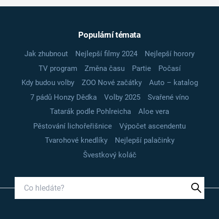
Populární témata
Jak zhubnout
Nejlepší filmy 2024
Nejlepší horory
TV program
Změna času
Partie
Počasí
Kdy budou volby
ZOO Nové začátky
Auto – katalog
7 pádů Honzy Dědka
Volby 2025
Svařené víno
Tatarák podle Pohlreicha
Aloe vera
Pěstování lichořeřišnice
Výpočet ascendentu
Tvarohové knedlíky
Nejlepší palačinky
Švestkový koláč