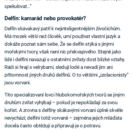
spekulovat…“
Delfín: kamarád nebo provokatér?
Delfín skávakavý patří k nejinteligentnějším živočichům.
Má mozek větší než člověk, umí používat vlastní jazyk a
dokáže poznat sám sebe. Že se delfín stýká s jinými
mořskými tvory, však není nic překvapivého. Stejně jako
lidé i delfíni navazují s ostatními zvířaty dost blízké vztahy.
Rádi si hrají s velrybami, sledují lodě a nevadí jim ani
přítomnost jiných druhů delfínů. O to většími „izolacionisty“
jsou vorvani.
Tito specializovaní lovci hlubokomořských tvorů se jiným
druhům zvířat vyhýbají – pokud je nepokládají za svou
kořist. A zrovna s delfíny skákavými vorvani úplně skvěle
nevychází; delfíni totiž vorvaně – zejména jejich mláďata
docela často obtěžují a připravují je o potravu.