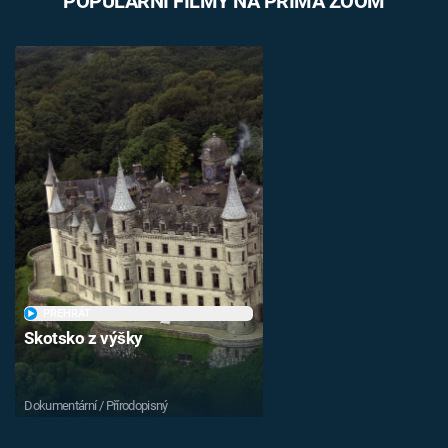
POPULÁRNÍ FILMY NA PRIMA ZOOM
PŘEHRÁT
Skotsko z výšky
Dokumentární / Přírodopisný