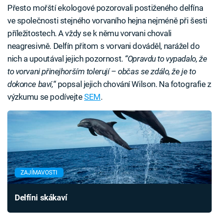
Přesto mořští ekologové pozorovali postiženého delfína
ve společnosti stejného vorvaního hejna nejméně při šesti
příležitostech. A vždy se k němu vorvani chovali
neagresivně. Delfín přitom s vorvani dováděl, narážel do
nich a upoutával jejich pozornost.
“Opravdu to vypadalo, že
to vorvani přinejhorším tolerují – občas se zdálo, že je to
dokonce baví,
“ popsal jejich chování Wilson. Na fotografie z
výzkumu se podívejte
SEM
.
ZAJÍMAVOSTI
Delfíni skákaví