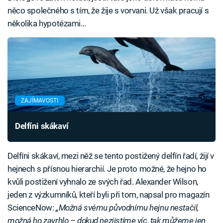
něco společného s tím, že žije s vorvani. Už však pracují s
několika hypotézami…
ZAJÍMAVOSTI
Delfíni skákaví
Delfíni skákaví, mezi něž se tento postižený delfín řadí, žijí v
hejnech s přísnou hierarchií. Je proto možné, že hejno ho
kvůli postižení vyhnalo ze svých řad. Alexander Wilson,
jeden z výzkumníků, kteří byli při tom, napsal pro magazín
ScienceNow:
„Možná svému původnímu hejnu nestačil,
možná ho zavrhlo – dokud nezjistíme víc, tak můžeme jen