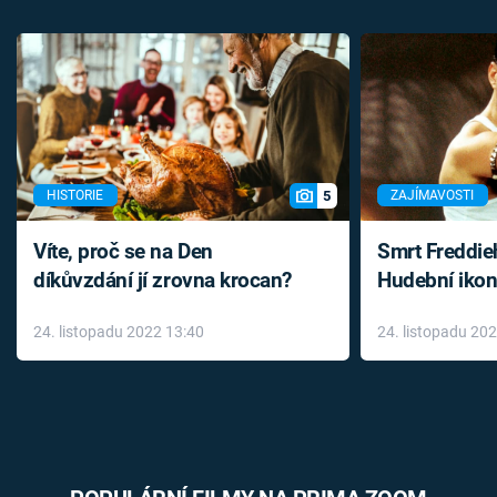
5
HISTORIE
ZAJÍMAVOSTI
Víte, proč se na Den
Smrt Freddie
díkůvzdání jí zrovna krocan?
Hudební ikon
až do konce 
24. listopadu 2022 13:40
24. listopadu 20
léky