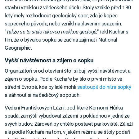
stavbu vzniklou z vědeckého účelu. Štoly vzniklé před 180
lety měly rozhodnout geologický spor, zda je kopec
sopečného původu, nebo vznikl naplavením usazenin.
"
Takže se to stalo takovou mekkou geologů,
" řekl Kuchař s
tím, že o bývalou sopku se začíná zajímat i National
Geographic.
Vyšší návštěvnost a zájem o sopku
Organizátoři si od otevření štol slibují vyšší návštěvnost a
zájem o sopku. Podle Kuchaře by šlo o první místo ve
střední Evropě, kde by lidé mohli
sestoupit do nitra sopky
a sáhnout si na čedičový sopouch.
Vedení Františkových Lázní, pod které Komorní Hůrka
spadá, zamýšlí vybudovat zázemí s pokladnou v jedné ze
svých budov. Zároveň by chtělo postavit parkoviště. Záleží
ale podle Kuchaře na tom, v jakém režimu se štoly podaří