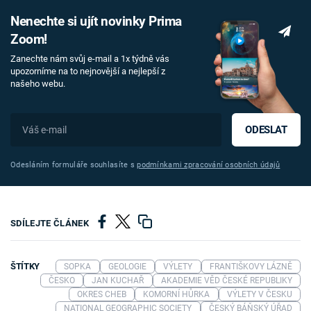
Nenechte si ujít novinky Prima
Zoom!
Zanechte nám svůj e-mail a 1x týdně vás
upozorníme na to nejnovější a nejlepší z
našeho webu.
ODESLAT
Odesláním formuláře souhlasíte s
podmínkami zpracování osobních údajů
SDÍLEJTE ČLÁNEK
ŠTÍTKY
SOPKA
GEOLOGIE
VÝLETY
FRANTIŠKOVY LÁZNĚ
ČESKO
JAN KUCHAŘ
AKADEMIE VĚD ČESKÉ REPUBLIKY
OKRES CHEB
KOMORNÍ HŮRKA
VÝLETY V ČESKU
NATIONAL GEOGRAPHIC SOCIETY
ČESKÝ BÁŇSKÝ ÚŘAD