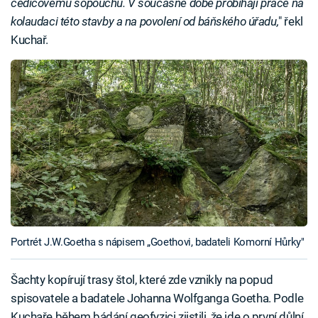
čedičovému sopouchu. V současné době probíhají práce na
kolaudaci této stavby a na povolení od báňského úřadu,
" řekl
Kuchař.
Portrét J.W.Goetha s nápisem „Goethovi, badateli Komorní Hůrky"
Šachty kopírují trasy štol, které zde vznikly na popud
spisovatele a badatele Johanna Wolfganga Goetha. Podle
Kuchaře během bádání geofyzici zjistili, že jde o první důlní