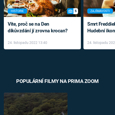
5
HISTORIE
ZAJÍMAVOSTI
Víte, proč se na Den
Smrt Freddie
díkůvzdání jí zrovna krocan?
Hudební ikon
až do konce 
24. listopadu 2022 13:40
24. listopadu 20
léky
POPULÁRNÍ FILMY NA PRIMA ZOOM