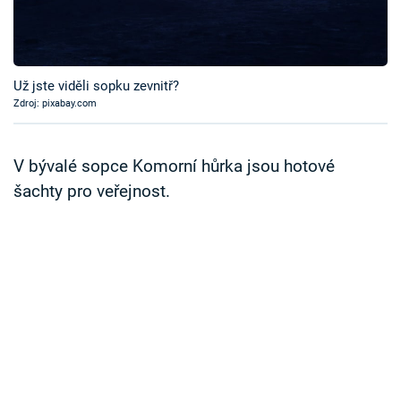
Časopis
Sledujte prima+
Už jste viděli sopku zevnitř?
Zdroj: pixabay.com
Přihlášení
V bývalé sopce Komorní hůrka jsou hotové
Sledujte nás
šachty pro veřejnost.