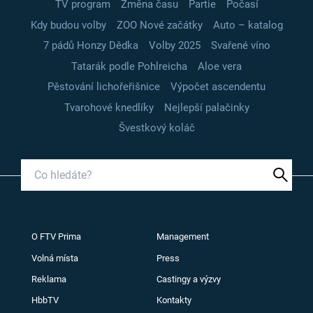
TV program
Změna času
Partie
Počasí
Kdy budou volby
ZOO Nové začátky
Auto – katalog
7 pádů Honzy Dědka
Volby 2025
Svařené víno
Tatarák podle Pohlreicha
Aloe vera
Pěstování lichořeřišnice
Výpočet ascendentu
Tvarohové knedlíky
Nejlepší palačinky
Švestkový koláč
O FTV Prima
Management
Volná místa
Press
Reklama
Castingy a výzvy
HbbTV
Kontakty