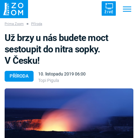
ŽIVĚ
Prima Zoom
■
Příroda
Trendy:
ZRÁDCI
UFO
DRUHÁ SVĚTOVÁ VÁLKA
Už brzy u nás budete moct
ZÁHADY
VETŘELCI DÁVNOVĚKU
sestoupit do nitra sopky.
V Česku!
10. listopadu 2019 06:00
PŘÍRODA
Topi Pigula
Témata
Témata
Pořady
TV Program