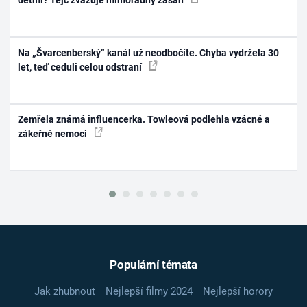
dětmi? Tejc zvažuje mimořádný zásah
Na „Švarcenberský“ kanál už neodbočíte. Chyba vydržela 30
let, teď ceduli celou odstraní
Zemřela známá influencerka. Towleová podlehla vzácné a
zákeřné nemoci
Populární témata
Jak zhubnout
Nejlepší filmy 2024
Nejlepší horory