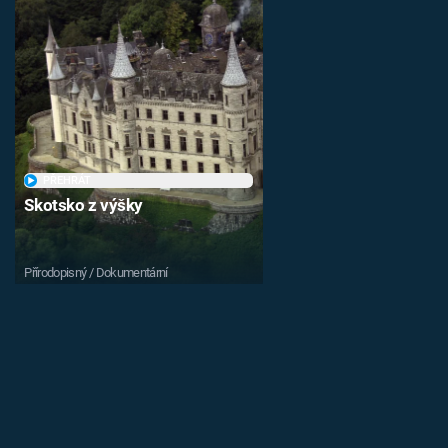
PŘEHRÁT
Skotsko z výšky
Přírodopisný / Dokumentární