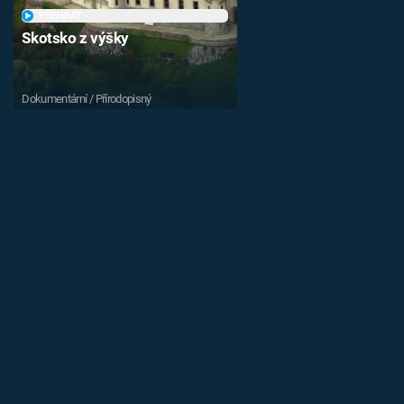
PŘEHRÁT
Skotsko z výšky
Dokumentární / Přírodopisný