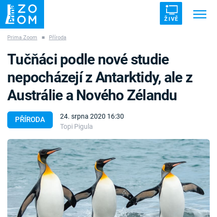
ŽIVĚ
Prima Zoom
■
Příroda
Trendy:
ZRÁDCI
UFO
DRUHÁ SVĚTOVÁ VÁLKA
Tučňáci podle nové studie
ZÁHADY
VETŘELCI DÁVNOVĚKU
nepocházejí z Antarktidy, ale z
Austrálie a Nového Zélandu
24. srpna 2020 16:30
PŘÍRODA
Topi Pigula
Témata
Témata
Pořady
TV Program