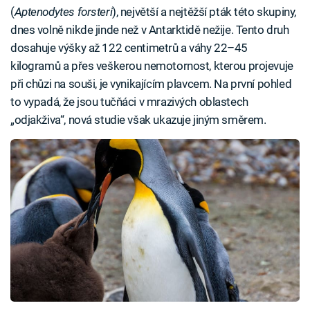
(
Aptenodytes forsteri
), největší a nejtěžší pták této skupiny,
dnes volně nikde jinde než v Antarktidě nežije. Tento druh
dosahuje výšky až 122 centimetrů a váhy 22–45
kilogramů a přes veškerou nemotornost, kterou projevuje
při chůzi na souši, je vynikajícím plavcem. Na první pohled
to vypadá, že jsou tučňáci v mrazivých oblastech
„odjakživa“, nová studie však ukazuje jiným směrem.