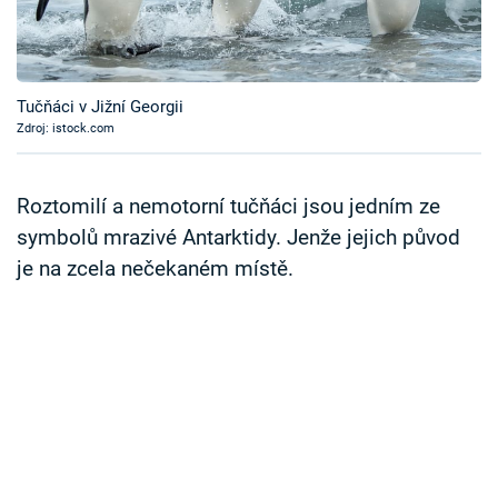
Časopis
Sledujte prima+
Tučňáci v Jižní Georgii
Zdroj: istock.com
Přihlášení
Roztomilí a nemotorní tučňáci jsou jedním ze
Sledujte nás
symbolů mrazivé Antarktidy. Jenže jejich původ
je na zcela nečekaném místě.