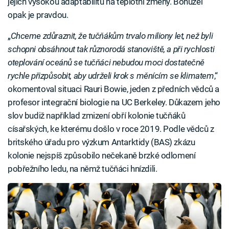
jejich vysokou adaptabilitu na teplotní změny. Bohužel
opak je pravdou.
„
Chceme zdůraznit, že tučňákům trvalo miliony let, než byli
schopni obsáhnout tak různorodá stanoviště, a při rychlosti
oteplování oceánů se tučňáci nebudou moci dostatečně
rychle přizpůsobit, aby udrželi krok s měnícím se klimatem
,“
okomentoval situaci Rauri Bowie, jeden z předních vědců a
profesor integrační biologie na UC Berkeley. Důkazem jeho
slov budiž například zmizení obří kolonie tučňáků
císařských, ke kterému došlo v roce 2019. Podle vědců z
britského úřadu pro výzkum Antarktidy (BAS) zkázu
kolonie nejspíš způsobilo nečekaně brzké odlomení
pobřežního ledu, na němž tučňáci hnízdili.