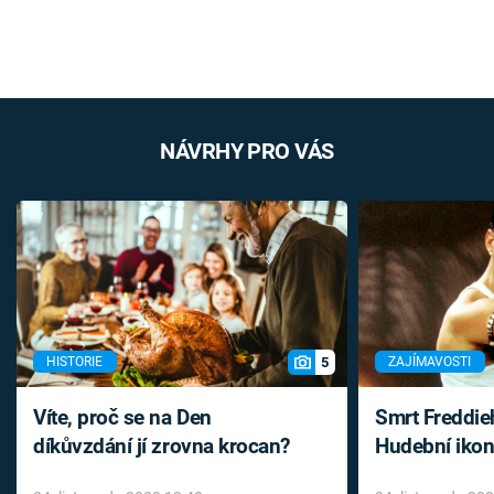
NÁVRHY PRO VÁS
5
HISTORIE
ZAJÍMAVOSTI
Víte, proč se na Den
Smrt Freddie
díkůvzdání jí zrovna krocan?
Hudební ikon
až do konce 