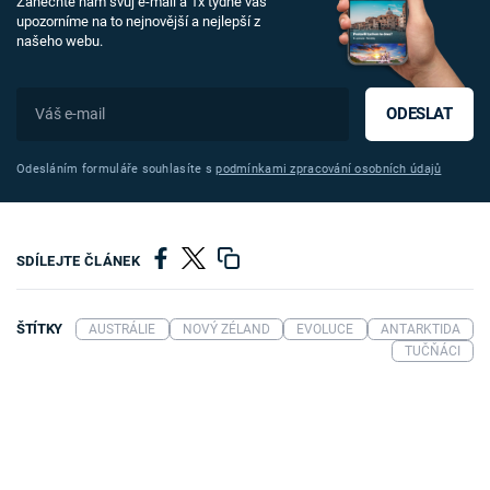
Zanechte nám svůj e-mail a 1x týdně vás
upozorníme na to nejnovější a nejlepší z
našeho webu.
ODESLAT
Odesláním formuláře souhlasíte s
podmínkami zpracování osobních údajů
SDÍLEJTE ČLÁNEK
ŠTÍTKY
AUSTRÁLIE
NOVÝ ZÉLAND
EVOLUCE
ANTARKTIDA
TUČŇÁCI