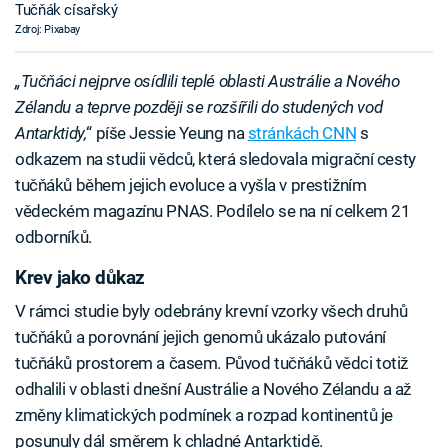
Tučňák císařský
Zdroj: Pixabay
„Tučňáci nejprve osídlili teplé oblasti Austrálie a Nového
Zélandu a teprve později se rozšířili do studených vod
Antarktidy,
“ píše Jessie Yeung na
stránkách CNN
s
odkazem na studii vědců, která sledovala migrační cesty
tučňáků během jejich evoluce a vyšla v prestižním
vědeckém magazínu PNAS. Podílelo se na ní celkem 21
odborníků.
Krev jako důkaz
V rámci studie byly odebrány krevní vzorky všech druhů
tučňáků a porovnání jejich genomů ukázalo putování
tučňáků prostorem a časem. Původ tučňáků vědci totiž
odhalili v oblasti dnešní Austrálie a Nového Zélandu a až
změny klimatických podmínek a rozpad kontinentů je
posunuly dál směrem k chladné Antarktidě.