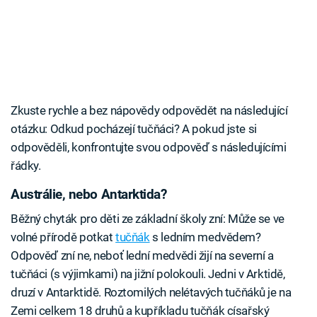
Zkuste rychle a bez nápovědy odpovědět na následující
otázku: Odkud pocházejí tučňáci? A pokud jste si
odpověděli, konfrontujte svou odpověď s následujícími
řádky.
Austrálie, nebo Antarktida?
Běžný chyták pro děti ze základní školy zní: Může se ve
volné přírodě potkat
tučňák
s ledním medvědem?
Odpověď zní ne, neboť lední medvědi žijí na severní a
tučňáci (s výjimkami) na jižní polokouli. Jedni v Arktidě,
druzí v Antarktidě. Roztomilých nelétavých tučňáků je na
Zemi celkem 18 druhů a kupříkladu tučňák císařský