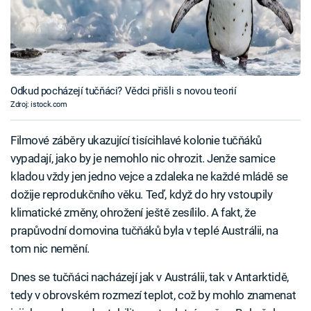
Odkud pocházejí tučňáci? Vědci přišli s novou teorií
Zdroj: istock.com
Filmové záběry ukazující tisícihlavé kolonie tučňáků
vypadají, jako by je nemohlo nic ohrozit. Jenže samice
kladou vždy jen jedno vejce a zdaleka ne každé mládě se
dožije reprodukčního věku. Teď, když do hry vstoupily
klimatické změny, ohrožení ještě zesílilo. A fakt, že
prapůvodní domovina tučňáků byla v teplé Austrálii, na
tom nic nemění.
Dnes se tučňáci nacházejí jak v Austrálii, tak v Antarktidě,
tedy v obrovském rozmezí teplot, což by mohlo znamenat