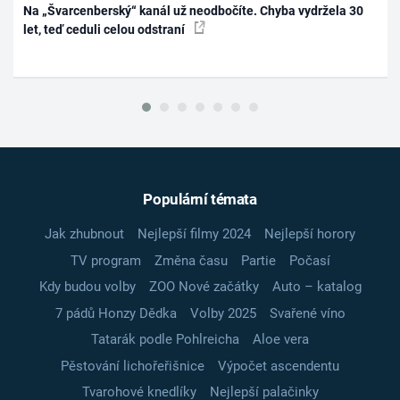
Na „Švarcenberský“ kanál už neodbočíte. Chyba vydržela 30
let, teď ceduli celou odstraní
Populární témata
Jak zhubnout
Nejlepší filmy 2024
Nejlepší horory
TV program
Změna času
Partie
Počasí
Kdy budou volby
ZOO Nové začátky
Auto – katalog
7 pádů Honzy Dědka
Volby 2025
Svařené víno
Tatarák podle Pohlreicha
Aloe vera
Pěstování lichořeřišnice
Výpočet ascendentu
Tvarohové knedlíky
Nejlepší palačinky