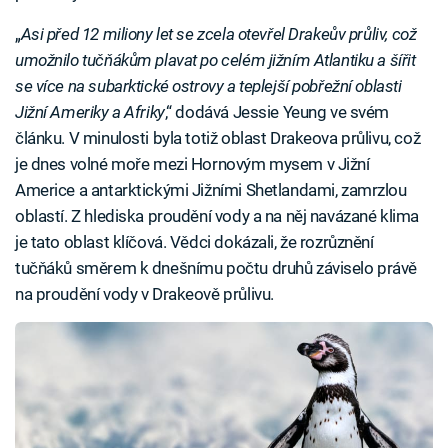
„
Asi před 12 miliony let se zcela otevřel Drakeův průliv, což
umožnilo tučňákům plavat po celém jižním Atlantiku a šířit
se více na subarktické ostrovy a teplejší pobřežní oblasti
Jižní Ameriky a Afriky
,“ dodává Jessie Yeung ve svém
článku. V minulosti byla totiž oblast Drakeova průlivu, což
je dnes volné moře mezi Hornovým mysem v Jižní
Americe a antarktickými Jižními Shetlandami, zamrzlou
oblastí. Z hlediska proudění vody a na něj navázané klima
je tato oblast klíčová. Vědci dokázali, že rozrůznění
tučňáků směrem k dnešnímu počtu druhů záviselo právě
na proudění vody v Drakeově průlivu.