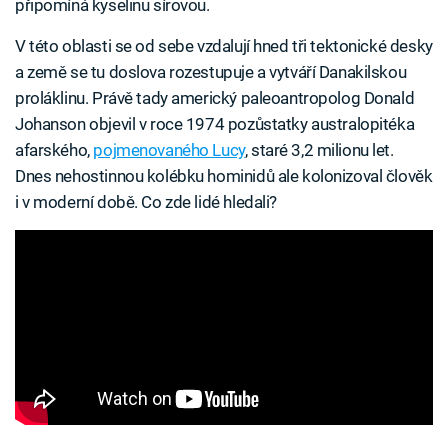
připomíná kyselinu sírovou.
V této oblasti se od sebe vzdalují hned tři tektonické desky
a země se tu doslova rozestupuje a vytváří Danakilskou
proláklinu. Právě tady americký paleoantropolog Donald
Johanson objevil v roce 1974 pozůstatky australopitéka
afarského,
pojmenovaného Lucy
, staré 3,2 milionu let.
Dnes nehostinnou kolébku hominidů ale kolonizoval člověk
i v moderní době. Co zde lidé hledali?