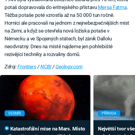
potaš dopravovala do eritrejského přístavu
Mersa Fatma
.
Těžba potaše poté vzrostla až na 50 000 tun ročně.
Horníci ale pracovali na jednom z nejnebezpečnějších míst
na Zemi, a když se otevřela nová ložiska potaše v
Německu a ve Spojených státech, byl zánik Dallolu
neodvratný. Dnes na místě najdeme jen pohřebiště
rezivějící techniky a rozvaliny domů.
Zdroj:
Frontiers
/
NCBI
/
Geology.com
VESMÍR
PŘÍRODA
Katastrofální mise na Mars. Místo
Největší tvor vš