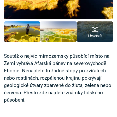
Časopis
Sledujte prima+
Přihlášení
6 fotografií
Sledujte nás
Soutěž o nejvíc mimozemsky působící místo na
Zemi vyhrává Afarská pánev na severovýchodě
Etiopie. Nenajdete tu žádné stopy po zvířatech
nebo rostlinách, rozpálenou krajinu pokrývají
geologické útvary zbarvené do žluta, zelena nebo
červena. Přesto zde najdete známky lidského
působení.