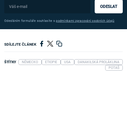
ODESLAT
Odesláním formuláře souhlasíte s
podmínkami zpracování osobních údajů
SDÍLEJTE ČLÁNEK
ŠTÍTKY
NĚMECKO
ETIOPIE
USA
DANAKILSKÁ PROLÁKLINA
POTAŠ