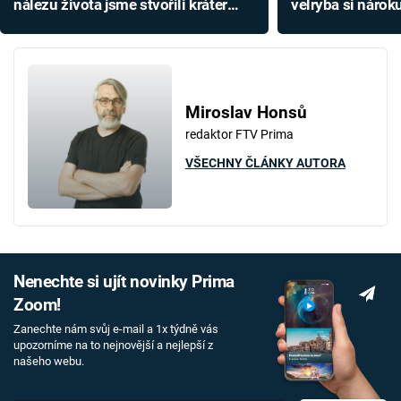
nálezu života jsme stvořili kráter
velryba si nároku
viditelný z oběžné dráhy
plejtvák je oprot
Miroslav Honsů
redaktor FTV Prima
VŠECHNY ČLÁNKY AUTORA
Nenechte si ujít novinky Prima
Zoom!
Zanechte nám svůj e-mail a 1x týdně vás
upozorníme na to nejnovější a nejlepší z
našeho webu.