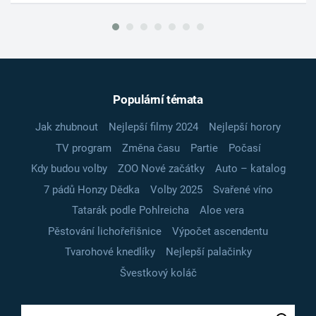
Populární témata
Jak zhubnout
Nejlepší filmy 2024
Nejlepší horory
TV program
Změna času
Partie
Počasí
Kdy budou volby
ZOO Nové začátky
Auto – katalog
7 pádů Honzy Dědka
Volby 2025
Svařené víno
Tatarák podle Pohlreicha
Aloe vera
Pěstování lichořeřišnice
Výpočet ascendentu
Tvarohové knedlíky
Nejlepší palačinky
Švestkový koláč