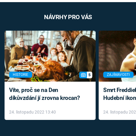
NÁVRHY PRO VÁS
5
HISTORIE
ZAJÍMAVOSTI
Víte, proč se na Den
Smrt Freddie
díkůvzdání jí zrovna krocan?
Hudební ikon
až do konce 
24. listopadu 2022 13:40
24. listopadu 20
léky