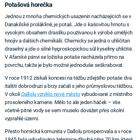
Potašová horečka
Jednou z mnoha chemických usazenin nacházejících se v
Danakilské proláklině, je potaš. Jde o kašovitou hmotu s
vysokým obsahem draslíku používanou k výrobě umělých
hnojiv a dalších chemikálií. Chemicky se jedná o uhličitan
draselný a jde o silně hygroskopickou sůl kyseliny uhličité.
V Afarské pánvi se ložiska potaše nacházela přímo na
povrchu, takže je bylo možné jednoduše seškrabovat.
V roce 1912 získali koncesi na těžbu zdejšího potaše dva
italští dobrodruzi a brzy začali s jeho průmyslovou těžbou.
V okolí
Dallolu vzniklo nové město
vybudované z místního
prosoleného kamene. Mělo to ale jeden háček – vše
včetně pitné vody se sem muselo dovážet přes okolní
vyprahlé území.
Přesto hornická komunita v Dallolu prosperovala a v roce
1945 byla vybudována železnice dlouhá přes 70 km, která