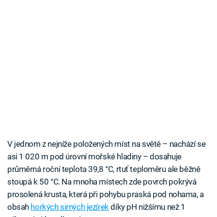
V jednom z nejníže položených míst na světě – nachází se
asi 1 020 m pod úrovní mořské hladiny – dosahuje
průměrná roční teplota 39,8 °C, rtuť teploměru ale běžně
stoupá k 50 °C. Na mnoha místech zde povrch pokrývá
prosolená krusta, která při pohybu praská pod nohama, a
obsah
horkých sirných jezírek
díky pH nižšímu než 1