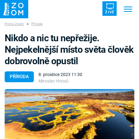
ŽIVĚ
Prima Zoom
■
Příroda
Trendy:
ZRÁDCI
UFO
DRUHÁ SVĚTOVÁ VÁLKA
Nikdo a nic tu nepřežije.
ZÁHADY
VETŘELCI DÁVNOVĚKU
Nejpekelnější místo světa člověk
dobrovolně opustil
8. prosince 2023 11:30
PŘÍRODA
Miroslav Honsů
Témata
Témata
Pořady
TV Program