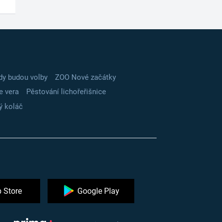
dy budou volby
ZOO Nové začátky
e vera
Pěstování lichořeřišnice
ý koláč
 Store
Google Play