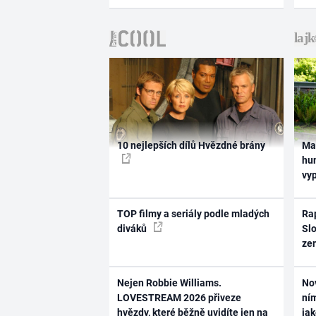
10 nejlepších dílů Hvězdné brány
Ma
hum
vy
TOP filmy a seriály podle mladých
Rap
diváků
Slo
ze
Nejen Robbie Williams.
No
LOVESTREAM 2026 přiveze
ním
hvězdy, které běžně uvidíte jen na
ja