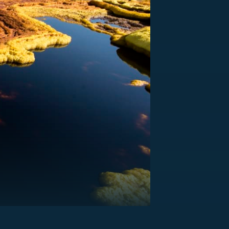
US
RSUS
ZE A