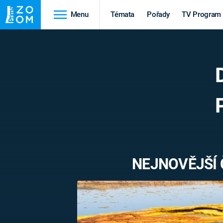
Menu
Témata
Pořady
TV Program
Cestování
Historie
HRADY A ZÁMKY
VIKINGOVÉ
HEDVÁBNÁ STEZKA
EPIDEMIE A
PANDEMIE
PŘÍRODA
STAROVĚKÝ EGYPT
NEJNOVĚJŠÍ 
Druhá
Výročí
světová válka