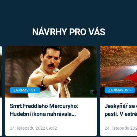
NÁVRHY PRO VÁS
ZAJÍMAVOSTI
ZAJÍMAVOSTI
Smrt Freddieho Mercuryho:
Jeskyňář se c
Hudební ikona nahrávala
pasti. V ext
až do konce života a odmítala
prožil noční
24. listopadu 2022 09:32
24. listopadu 20
léky
klaustrofobi