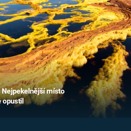
FILMY VERS
REALITA
UFO A
MIMOZEMŠŤANÉ
HORORY VE
REALITA
UTAJENÉ PŘÍBĚHY
ČESKÝCH DĚJIN
OPTICKÉ ILU
KLAMY
ALTERNATIVNÍ
HISTORIE
. Nejpekelnější místo
 opustil