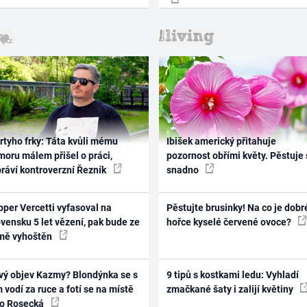
rtyho frky: Táta kvůli mému
Ibišek americký přitahuje
oru málem přišel o práci,
pozornost obřími květy. Pěstuje 
práví kontroverzní Řezník
snadno
per Vercetti vyfasoval na
Pěstujte brusinky! Na co je dobr
vensku 5 let vězení, pak bude ze
hořce kyselé červené ovoce?
mě vyhoštěn
vý objev Kazmy? Blondýnka se s
9 tipů s kostkami ledu: Vyhladí
 vodí za ruce a fotí se na místě
zmačkané šaty i zalijí květiny
ko Rosecká