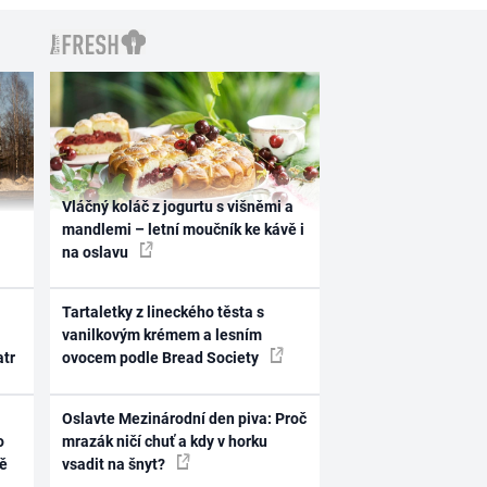
Vláčný koláč z jogurtu s višněmi a
mandlemi – letní moučník ke kávě i
na oslavu
Tartaletky z lineckého těsta s
vanilkovým krémem a lesním
atr
ovocem podle Bread Society
Oslavte Mezinárodní den piva: Proč
o
mrazák ničí chuť a kdy v horku
ně
vsadit na šnyt?