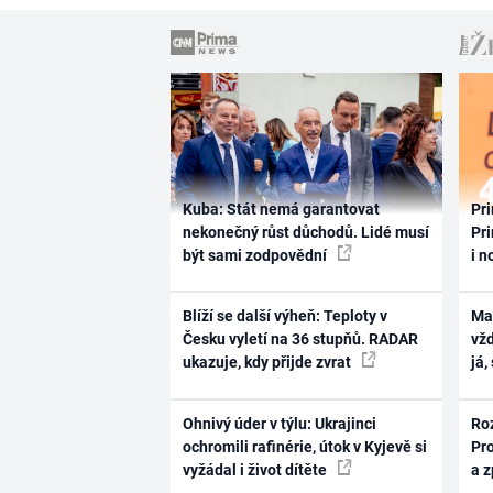
Kuba: Stát nemá garantovat
Pri
nekonečný růst důchodů. Lidé musí
Pri
být sami zodpovědní
i n
Blíží se další výheň: Teploty v
Ma
Česku vyletí na 36 stupňů. RADAR
vž
ukazuje, kdy přijde zvrat
já,
Ohnivý úder v týlu: Ukrajinci
Ro
ochromili rafinérie, útok v Kyjevě si
Pr
vyžádal i život dítěte
a 