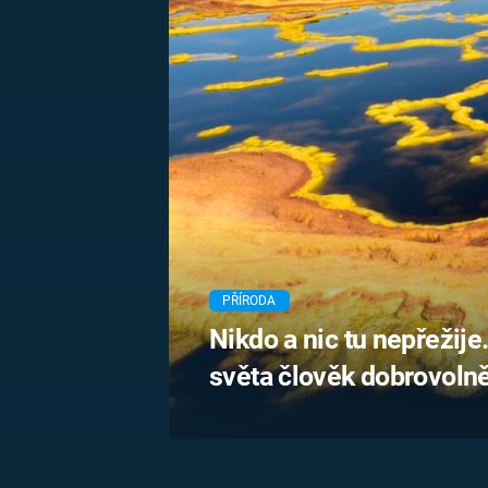
MARIE TEREZIE
ADOLF HITLER
NAPOLEON
BONAPARTE
ATENTÁT NA
REINHARDA
BRITSKÁ
HEYDRICHA
KRÁLOVSKÁ
RODINA
PRVNÍ SVĚTOVÁ
VÁLKA
PŘÍRODA
Nikdo a nic tu nepřežije
světa člověk dobrovolně