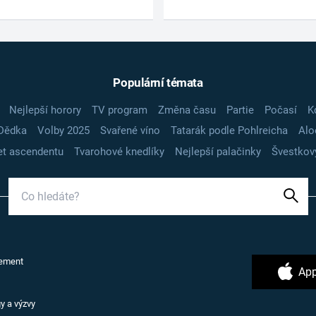
Populární témata
Nejlepší horory
TV program
Změna času
Partie
Počasí
K
Dědka
Volby 2025
Svařené víno
Tatarák podle Pohlreicha
Alo
t ascendentu
Tvarohové knedlíky
Nejlepší palačinky
Švestkov
ement
App
y a výzvy