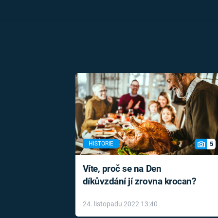
5
HISTORIE
Víte, proč se na Den
díkůvzdání jí zrovna krocan?
24. listopadu 2022 13:40