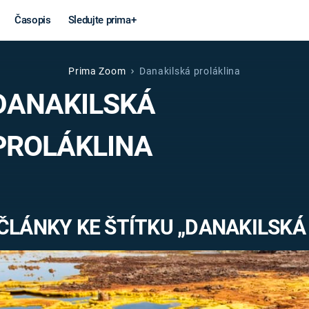
Časopis
Sledujte prima+
Prima Zoom
Danakilská proláklina
Věda a
Války
DANAKILSKÁ
technika
STUDENÁ V
PROLÁKLINA
KORONAVIRUS
VÁLKA VE
VIETNAMU
VESMÍR
VÁLEČNÉ FI
MARS
SERIÁLY
ČLÁNKY KE ŠTÍTKU „DANAKILSKÁ
Záhady a
Zajímav
konspirace