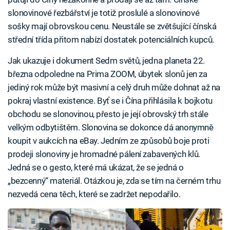
slonovinové řezbářství je totiž proslulé a slonovinové
sošky mají obrovskou cenu. Neustále se zvětšující čínská
střední třída přitom nabízí dostatek potenciálních kupců.
Jak ukazuje i dokument Sedm světů, jedna planeta 22.
března odpoledne na Prima ZOOM, úbytek slonů jen za
jediný rok může být masivní a celý druh může dohnat až na
pokraj vlastní existence. Byť se i Čína přihlásila k bojkotu
obchodu se slonovinou, přesto je její obrovský trh stále
velkým odbytištěm. Slonovina se dokonce dá anonymně
koupit v aukcích na eBay. Jedním ze způsobů boje proti
prodeji slonoviny je hromadné pálení zabavených klů.
Jedná se o gesto, které má ukázat, že se jedná o
„bezcenný“ materiál. Otázkou je, zda se tím na černém trhu
nezvedá cena těch, které se zadržet nepodařilo.