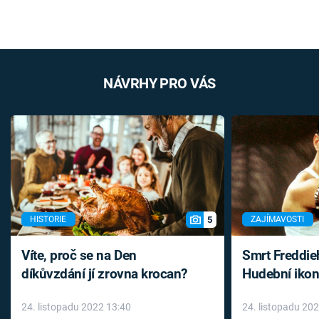
NÁVRHY PRO VÁS
5
HISTORIE
ZAJÍMAVOSTI
Víte, proč se na Den
Smrt Freddie
díkůvzdání jí zrovna krocan?
Hudební ikon
až do konce 
24. listopadu 2022 13:40
24. listopadu 20
léky