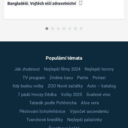
Bangladéši. Vojtěch ničí zdravotnictví
Populární témata
Jak zhubnout
Nejlepší filmy 2024
Nejlepší horory
TV program
Změna času
Partie
Počasí
Kdy budou volby
ZOO Nové začátky
Auto – katalog
7 pádů Honzy Dědka
Volby 2025
Svařené víno
Tatarák podle Pohlreicha
Aloe vera
Pěstování lichořeřišnice
Výpočet ascendentu
Tvarohové knedlíky
Nejlepší palačinky