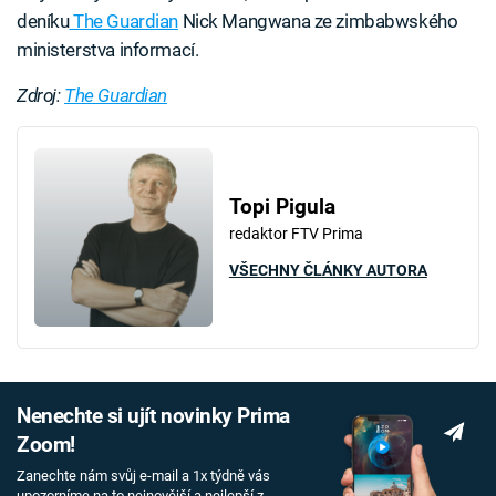
deníku
The Guardian
Nick Mangwana ze zimbabwského
ministerstva informací.
Zdroj:
The Guardian
Topi Pigula
redaktor FTV Prima
VŠECHNY ČLÁNKY AUTORA
Nenechte si ujít novinky Prima
Zoom!
Zanechte nám svůj e-mail a 1x týdně vás
upozorníme na to nejnovější a nejlepší z