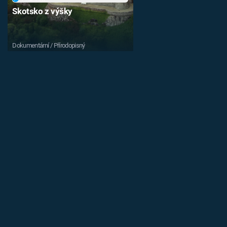
Skotsko z výšky
Dokumentární / Přírodopisný