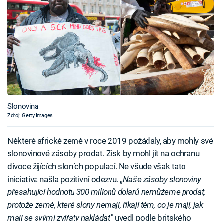
Slonovina
Zdroj: Getty Images
Některé africké země v roce 2019 požádaly, aby mohly své
slonovinové zásoby prodat. Zisk by mohl jít na ochranu
divoce žijících sloních populací. Ne všude však tato
iniciativa našla pozitivní odezvu. „
Naše zásoby slonoviny
přesahující hodnotu 300 milionů dolarů nemůžeme prodat,
protože země, které slony nemají, říkají těm, co je mají, jak
mají se svými zvířaty nakládat,
" uvedl podle britského