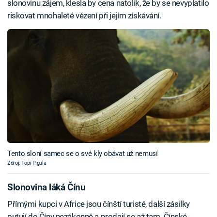
slonovinu zájem, klesla by cena natolik, že by se nevyplatilo
riskovat mnohaleté vězení při jejím získávání.
Tento sloní samec se o své kly obávat už nemusí
Zdroj: Topi Pigula
Slonovina láká Čínu
Přímými kupci v Africe jsou čínští turisté, další zásilky
putují do Číny nezákonně a prodají se až tam. Čínské