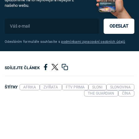
našeho webu.
ODESLAT
Odesláním formuláře souhlasíte s
podmínkami zpracování osobních údajů
SDÍLEJTE ČLÁNEK
ŠTÍTKY
AFRIKA
ZVÍŘATA
FTV PRIMA
SLONI
SLONOVINA
THE GUARDIAN
ČÍNA