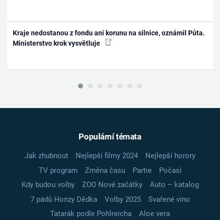
Kraje nedostanou z fondu ani korunu na silnice, oznámil Půta.
Ministerstvo krok vysvětluje
Populární témata
Jak zhubnout
Nejlepší filmy 2024
Nejlepší horory
TV program
Změna času
Partie
Počasí
Kdy budou volby
ZOO Nové začátky
Auto – katalog
7 pádů Honzy Dědka
Volby 2025
Svařené víno
Tatarák podle Pohlreicha
Aloe vera