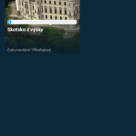
PŘEHRÁT
Skotsko z výšky
Dokumentární / Přírodopisný