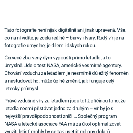
Tato fotografie není nijak digitálně ani jinak upravená. Vše,
co na ní vidíte, je zcela reálné – barvy i tvary. Rudý vír je na
fotografie úmyslně; je dílem lidských rukou.
Červeně zbarvený dým vypouští přímo letadlo, a to
úmyslně. Jde o test NASA, americké vesmírné agentury.
Chování vzduchu za letadlem je nesmírně důležitý fenomén
a nastudovat ho, může úplně změnit, jak funguje celý
letecký průmysl.
Právě vzdušné víry za letadlem jsou totiž příčinou toho, že
letadla nesmí přistávat jedno za druhým – vír by je s
nejvyšší pravděpodobností zničil… Společný program
NASA a letecké asociace FAA má za úkol optimalizovat
využití letišť, mohly by se tak ušetřit miliony dolarů.