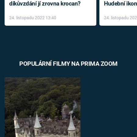
díkůvzdání jí zrovna krocan?
Hudební ikon
až do konce 
24. listopadu 2022 13:40
24. listopadu 20
léky
POPULÁRNÍ FILMY NA PRIMA ZOOM