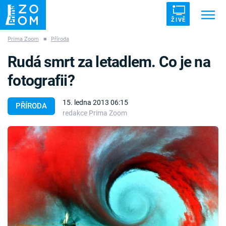
ŽIVĚ
Prima Zoom
■
Příroda
Trendy:
ZRÁDCI
UFO
DRUHÁ SVĚTOVÁ VÁLKA
Rudá smrt za letadlem. Co je na
ZÁHADY
VETŘELCI DÁVNOVĚKU
fotografii?
15. ledna 2013 06:15
PŘÍRODA
redakce Prima Zoom
Témata
Témata
Pořady
TV Program