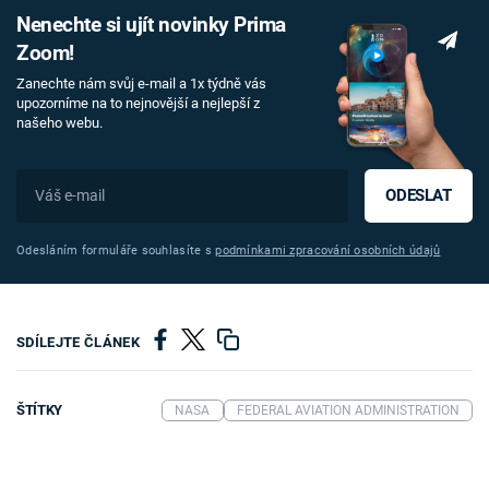
Nenechte si ujít novinky Prima
Zoom!
Zanechte nám svůj e-mail a 1x týdně vás
upozorníme na to nejnovější a nejlepší z
našeho webu.
ODESLAT
Odesláním formuláře souhlasíte s
podmínkami zpracování osobních údajů
SDÍLEJTE ČLÁNEK
ŠTÍTKY
NASA
FEDERAL AVIATION ADMINISTRATION