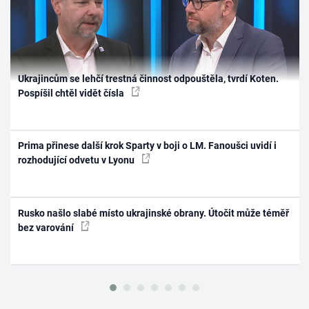
Ukrajincům se lehčí trestná činnost odpouštěla, tvrdí Koten.
Pospíšil chtěl vidět čísla
Prima přinese další krok Sparty v boji o LM. Fanoušci uvidí i
rozhodující odvetu v Lyonu
Rusko našlo slabé místo ukrajinské obrany. Útočit může téměř
bez varování