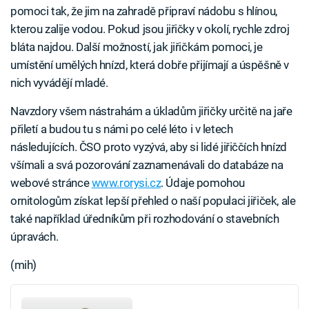
pomoci tak, že jim na zahradě připraví nádobu s hlínou,
kterou zalije vodou. Pokud jsou jiřičky v okolí, rychle zdroj
bláta najdou. Další možností, jak jiřičkám pomoci, je
umístění umělých hnízd, která dobře přijímají a úspěšně v
nich vyvádějí mladé.
Navzdory všem nástrahám a úkladům jiřičky určitě na jaře
přiletí a budou tu s námi po celé léto i v letech
následujících. ČSO proto vyzývá, aby si lidé jiřiččích hnízd
všímali a svá pozorování zaznamenávali do databáze na
webové stránce
www.rorysi.cz
. Údaje pomohou
ornitologům získat lepší přehled o naší populaci jiřiček, ale
také například úředníkům při rozhodování o stavebních
úpravách.
(mih)