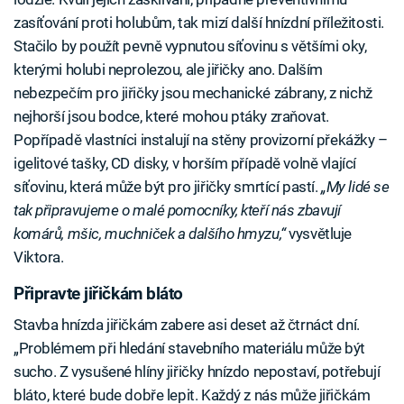
zasíťování proti holubům, tak mizí další hnízdní příležitosti.
Stačilo by použít pevně vypnutou síťovinu s většími oky,
kterými holubi neprolezou, ale jiřičky ano. Dalším
nebezpečím pro jiřičky jsou mechanické zábrany, z nichž
nejhorší jsou bodce, které mohou ptáky zraňovat.
Popřípadě vlastníci instalují na stěny provizorní překážky –
igelitové tašky, CD disky, v horším případě volně vlající
síťovinu, která může být pro jiřičky smrtící pastí.
„My lidé se
tak připravujeme o malé pomocníky, kteří nás zbavují
komárů, mšic, muchniček a dalšího hmyzu,“
vysvětluje
Viktora.
Připravte jiřičkám bláto
Stavba hnízda jiřičkám zabere asi deset až čtrnáct dní.
„Problémem při hledání stavebního materiálu může být
sucho. Z vysušené hlíny jiřičky hnízdo nepostaví, potřebují
bláto, které bude dobře lepit. Každý z nás může jiřičkám