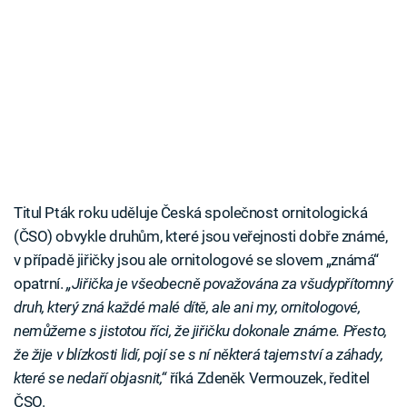
Titul Pták roku uděluje Česká společnost ornitologická
(ČSO) obvykle druhům, které jsou veřejnosti dobře známé,
v případě jiřičky jsou ale ornitologové se slovem „známá“
opatrní.
„Jiřička je všeobecně považována za všudypřítomný
druh, který zná každé malé dítě, ale ani my, ornitologové,
nemůžeme s jistotou říci, že jiřičku dokonale známe. Přesto,
že žije v blízkosti lidí, pojí se s ní některá tajemství a záhady,
které se nedaří objasnit,“
říká Zdeněk Vermouzek, ředitel
ČSO.