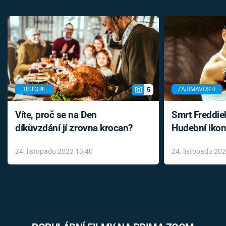
5
HISTORIE
ZAJÍMAVOSTI
Víte, proč se na Den
Smrt Freddie
díkůvzdání jí zrovna krocan?
Hudební ikon
až do konce 
24. listopadu 2022 13:40
24. listopadu 20
léky