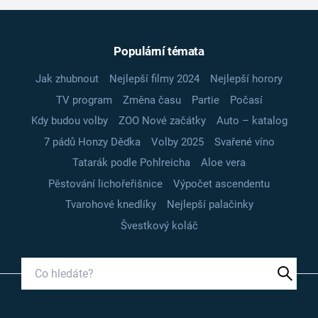
Populární témata
Jak zhubnout
Nejlepší filmy 2024
Nejlepší horory
TV program
Změna času
Partie
Počasí
Kdy budou volby
ZOO Nové začátky
Auto – katalog
7 pádů Honzy Dědka
Volby 2025
Svařené víno
Tatarák podle Pohlreicha
Aloe vera
Pěstování lichořeřišnice
Výpočet ascendentu
Tvarohové knedlíky
Nejlepší palačinky
Švestkový koláč