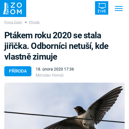
ŽIVĚ
Prima Zoom
■
Příroda
Trendy:
ZRÁDCI
UFO
DRUHÁ SVĚTOVÁ VÁLKA
Ptákem roku 2020 se stala
ZÁHADY
VETŘELCI DÁVNOVĚKU
jiřička. Odborníci netuší, kde
vlastně zimuje
18. února 2020 17:36
PŘÍRODA
Miroslav Honsů
Témata
Témata
Pořady
TV Program