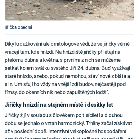
jiřička obecná
Díky kroužkování ale ornitologové vědí, že se jiřičky věrně
vracejí tam, kde hnízdí. Na hnízdiště jiřičky přilétají na
přelomu dubna a května, s prvními z nich se můžeme
setkat kolem svátku svatého Jiří 24. dubna. Buď využívají
staré hnízdo, anebo, pokud nemohou, staví nové z bláta a
slin. Umisťují ho vždy na vnější zdi budov, nejčastěji pod
římsy, do okenních nik nebo zapuštěných lodžií.
Jiřičky hnízdí na stejném místě i desítky let
Jiřičky žijí v souladu s člověkem po tisíciletí a dlouhou
dobu se jednalo o vztah harmonický. Trhliny začal získávat
až v poslední době. Intenzivní velkoplošné hospodaření