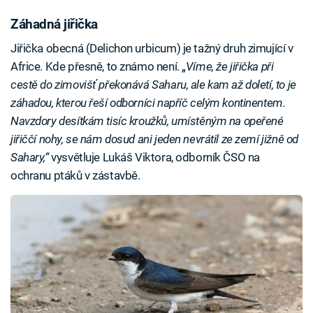
Záhadná jiřička
Jiřička obecná (Delichon urbicum) je tažný druh zimující v
Africe. Kde přesně, to známo není. „
Víme, že jiřička při
cestě do zimovišť překonává Saharu, ale kam až doletí, to je
záhadou, kterou řeší odborníci napříč celým kontinentem.
Navzdory desítkám tisíc kroužků, umístěným na opeřené
jiřiččí nohy, se nám dosud ani jeden nevrátil ze zemí jižně od
Sahary,“
vysvětluje Lukáš Viktora, odborník ČSO na
ochranu ptáků v zástavbě.