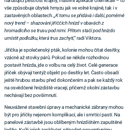
narušující pestrost krajiny, masivní aplikace chemikálií – to
vše způsobuje úbytek hmyzu jak ve volné krajině, tak i v
zastavěných oblastech.
„K tomu se přidává i další, poměrně
nový trend – shazování jiřiččích hnízd v obavách z
hromadícího se trusu pod nimi. Přitom stačí pod hnízdo
umístit podložku, která trus zachytí,“
radí Viktora.
Jiřička je společenský pták, kolonie mohou čítat desítky,
vzácně až stovky párů. Pokud se někde rozhodnou
postavit hnízda, jde o volbu na celý život. Celé generace
jiřiček obývají tentýž objekt po desítky let. Často obsadí
ještě hrubou stavbu před dokončením a pak se každý rok
na osvědčené hnízdiště vracejí, přičemž okolní zástavbu
nechávají bez povšimnutí.
Neuvážené stavební úpravy a mechanické zábrany mohou
být pro jiřičky nejenom komplikací, ale i smrtící pastí. Na
panelové zástavbě jsou oblíbeným hnízdištěm zapuštěné
lodžie. Kvůli jejich zasklívání, případně preventivnímu