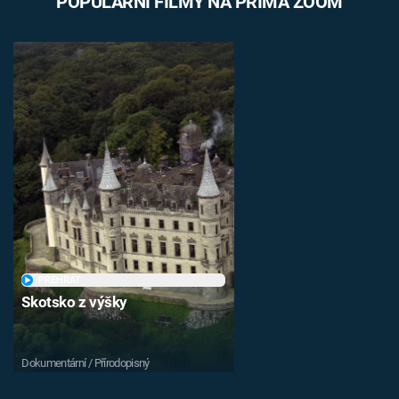
POPULÁRNÍ FILMY NA PRIMA ZOOM
PŘEHRÁT
Skotsko z výšky
Dokumentární / Přírodopisný