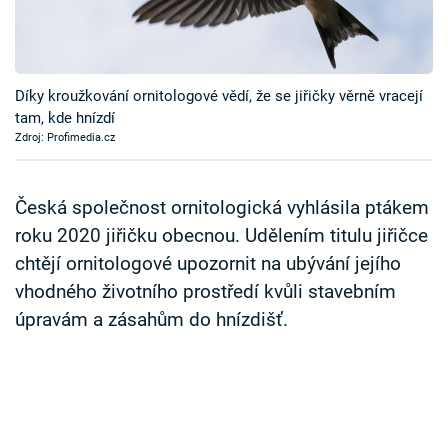
Časopis
Sledujte prima+
Díky kroužkování ornitologové vědí, že se jiřičky věrně vracejí
tam, kde hnízdí
Přihlášení
Zdroj: Profimedia.cz
Sledujte nás
Česká společnost ornitologická vyhlásila ptákem
roku 2020 jiřičku obecnou. Udělením titulu jiřičce
chtějí ornitologové upozornit na ubývání jejího
vhodného životního prostředí kvůli stavebním
úpravám a zásahům do hnízdišť.