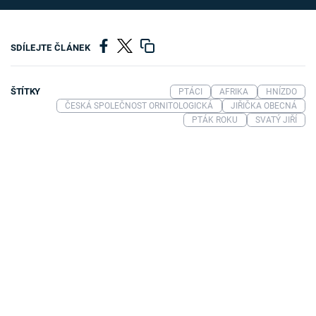
SDÍLEJTE ČLÁNEK
ŠTÍTKY
PTÁCI
AFRIKA
HNÍZDO
ČESKÁ SPOLEČNOST ORNITOLOGICKÁ
JIŘIČKA OBECNÁ
PTÁK ROKU
SVATÝ JIŘÍ