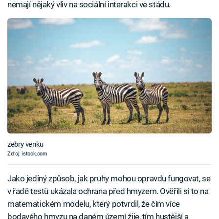
nemají nějaký vliv na sociální interakci ve stádu.
zebry venku
Zdroj: istock.com
Jako jediný způsob, jak pruhy mohou opravdu fungovat, se
v řadě testů ukázala ochrana před hmyzem. Ověřili si to na
matematickém modelu, který potvrdil, že čím více
bodavého hmyzu na daném území žije, tím hustější a