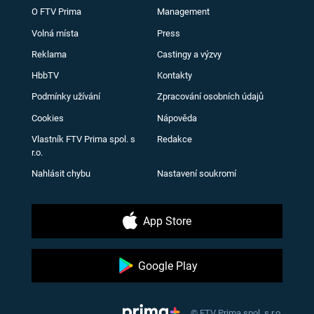
O FTV Prima
Management
Volná místa
Press
Reklama
Castingy a výzvy
HbbTV
Kontakty
Podmínky užívání
Zpracování osobních údajů
Cookies
Nápověda
Vlastník FTV Prima spol. s
Redakce
r.o.
Nahlásit chybu
Nastavení soukromí
App Store
Google Play
© FTV Prima spol. s r.o.