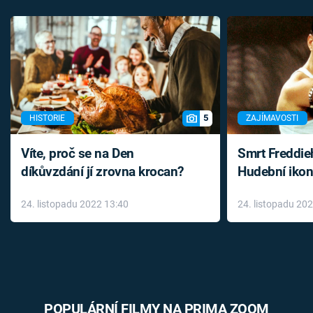
5
HISTORIE
ZAJÍMAVOSTI
Víte, proč se na Den
Smrt Freddie
díkůvzdání jí zrovna krocan?
Hudební ikon
až do konce 
24. listopadu 2022 13:40
24. listopadu 20
léky
POPULÁRNÍ FILMY NA PRIMA ZOOM