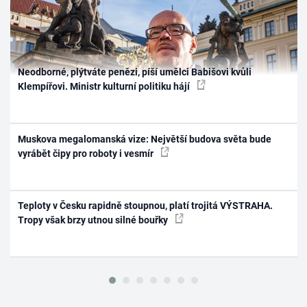
Neodborné, plýtváte penězi, píší umělci Babišovi kvůli
Klempířovi. Ministr kulturní politiku hájí
Muskova megalomanská vize: Největší budova světa bude
vyrábět čipy pro roboty i vesmír
Teploty v Česku rapidně stoupnou, platí trojitá VÝSTRAHA.
Tropy však brzy utnou silné bouřky