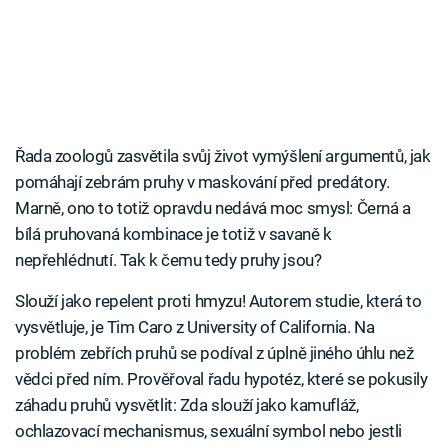
Řada zoologů zasvětila svůj život vymýšlení argumentů, jak
pomáhají zebrám pruhy v maskování před predátory.
Marně, ono to totiž opravdu nedává moc smysl: Černá a
bílá pruhovaná kombinace je totiž v savaně k
nepřehlédnutí. Tak k čemu tedy pruhy jsou?
Slouží jako repelent proti hmyzu! Autorem studie, která to
vysvětluje, je Tim Caro z University of California. Na
problém zebřích pruhů se podíval z úplně jiného úhlu než
vědci před ním. Prověřoval řadu hypotéz, které se pokusily
záhadu pruhů vysvětlit: Zda slouží jako kamufláž,
ochlazovací mechanismus, sexuální symbol nebo jestli