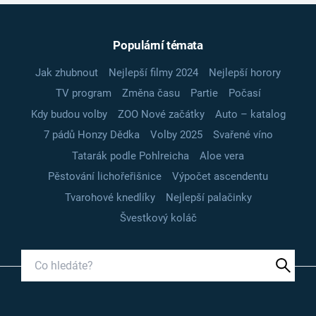
Populární témata
Jak zhubnout
Nejlepší filmy 2024
Nejlepší horory
TV program
Změna času
Partie
Počasí
Kdy budou volby
ZOO Nové začátky
Auto – katalog
7 pádů Honzy Dědka
Volby 2025
Svařené víno
Tatarák podle Pohlreicha
Aloe vera
Pěstování lichořeřišnice
Výpočet ascendentu
Tvarohové knedlíky
Nejlepší palačinky
Švestkový koláč