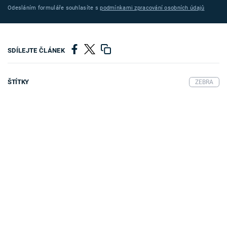
Odesláním formuláře souhlasíte s
podmínkami zpracování osobních údajů
SDÍLEJTE ČLÁNEK
ŠTÍTKY
ZEBRA