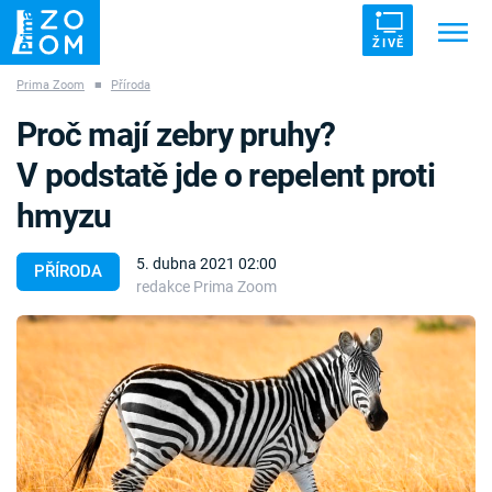
ŽIVĚ
Prima Zoom
■
Příroda
Trendy:
ZRÁDCI
UFO
DRUHÁ SVĚTOVÁ VÁLKA
Proč mají zebry pruhy?
ZÁHADY
VETŘELCI DÁVNOVĚKU
V podstatě jde o repelent proti
hmyzu
5. dubna 2021 02:00
PŘÍRODA
redakce Prima Zoom
Témata
Témata
Pořady
TV Program