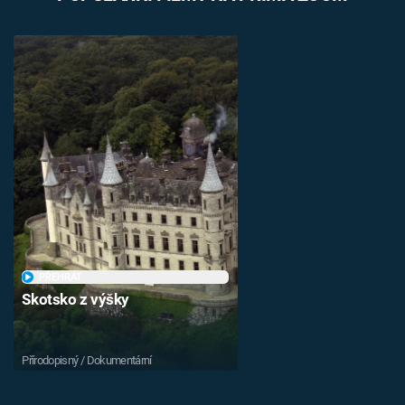
PŘEHRÁT
Skotsko z výšky
Přírodopisný / Dokumentární