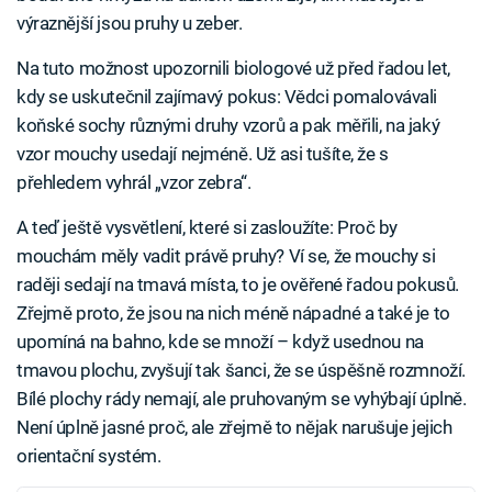
výraznější jsou pruhy u zeber.
Na tuto možnost upozornili biologové už před řadou let,
kdy se uskutečnil zajímavý pokus: Vědci pomalovávali
koňské sochy různými druhy vzorů a pak měřili, na jaký
vzor mouchy usedají nejméně. Už asi tušíte, že s
přehledem vyhrál „vzor zebra“.
A teď ještě vysvětlení, které si zasloužíte: Proč by
mouchám měly vadit právě pruhy? Ví se, že mouchy si
raději sedají na tmavá místa, to je ověřené řadou pokusů.
Zřejmě proto, že jsou na nich méně nápadné a také je to
upomíná na bahno, kde se množí – když usednou na
tmavou plochu, zvyšují tak šanci, že se úspěšně rozmnoží.
Bílé plochy rády nemají, ale pruhovaným se vyhýbají úplně.
Není úplně jasné proč, ale zřejmě to nějak narušuje jejich
orientační systém.