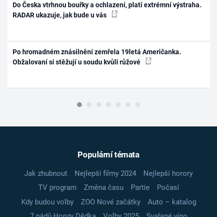
Do Česka vtrhnou bouřky a ochlazení, platí extrémní výstraha.
RADAR ukazuje, jak bude u vás
Po hromadném znásilnění zemřela 19letá Američanka.
Obžalovaní si stěžují u soudu kvůli růžové
Populární témata
Jak zhubnout
Nejlepší filmy 2024
Nejlepší horory
TV program
Změna času
Partie
Počasí
Kdy budou volby
ZOO Nové začátky
Auto – katalog
7 pádů Honzy Dědka
Volby 2025
Svařené víno