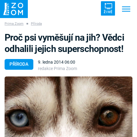
ŽIVĚ
Prima Zoom
■
Příroda
Trendy:
ZRÁDCI
UFO
DRUHÁ SVĚTOVÁ VÁLKA
Proč psi vyměšují na jih? Vědci
ZÁHADY
VETŘELCI DÁVNOVĚKU
odhalili jejich superschopnost!
9. ledna 2014 06:00
PŘÍRODA
redakce Prima Zoom
Témata
Témata
Pořady
TV Program