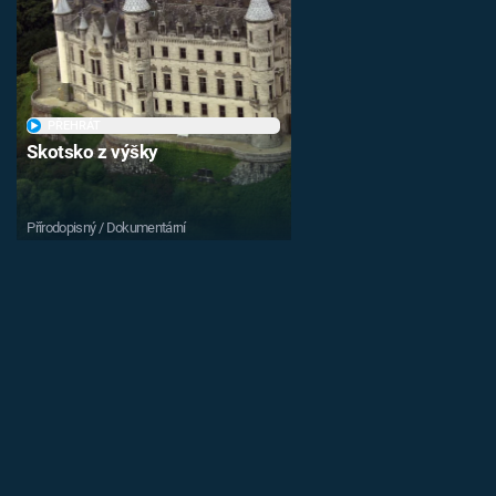
PŘEHRÁT
Skotsko z výšky
Přírodopisný / Dokumentární