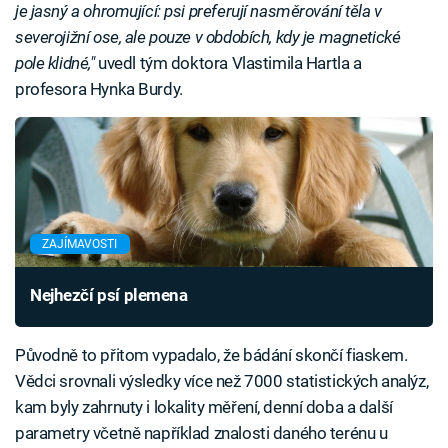
je jasný a ohromující: psi preferují nasměrování těla v
severojižní ose, ale pouze v obdobích, kdy je magnetické
pole klidné,"
uvedl tým doktora Vlastimila Hartla a
profesora Hynka Burdy.
ZAJÍMAVOSTI
Nejhezčí psí plemena
Původně to přitom vypadalo, že bádání skončí fiaskem.
Vědci srovnali výsledky více než 7000 statistických analýz,
kam byly zahrnuty i lokality měření, denní doba a další
parametry včetně například znalosti daného terénu u