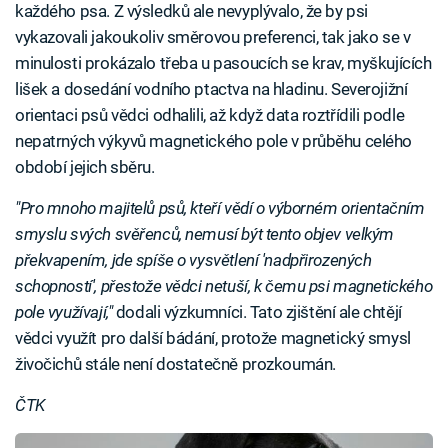
každého psa. Z výsledků ale nevyplývalo, že by psi
vykazovali jakoukoliv směrovou preferenci, tak jako se v
minulosti prokázalo třeba u pasoucích se krav, myškujících
lišek a dosedání vodního ptactva na hladinu. Severojižní
orientaci psů vědci odhalili, až když data roztřídili podle
nepatrných výkyvů magnetického pole v průběhu celého
období jejich sběru.
"Pro mnoho majitelů psů, kteří vědí o výborném orientačním
smyslu svých svěřenců, nemusí být tento objev velkým
překvapením, jde spíše o vysvětlení 'nadpřirozených
schopností', přestože vědci netuší, k čemu psi magnetického
pole využívají,"
dodali výzkumníci. Tato zjištění ale chtějí
vědci využít pro další bádání, protože magnetický smysl
živočichů stále není dostatečně prozkoumán.
ČTK