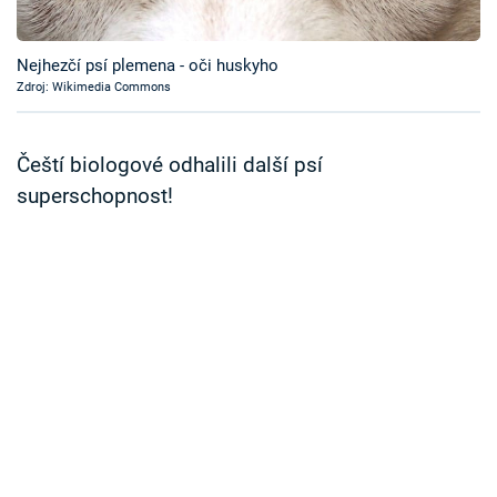
Časopis
Nejhezčí psí plemena - oči huskyho
Sledujte prima+
Zdroj: Wikimedia Commons
Přihlášení
Čeští biologové odhalili další psí
superschopnost!
Sledujte nás