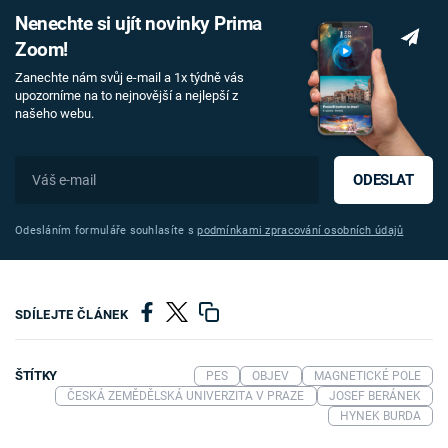
Nenechte si ujít novinky Prima
Zoom!
Zanechte nám svůj e-mail a 1x týdně vás
upozorníme na to nejnovější a nejlepší z
našeho webu.
ODESLAT
Odesláním formuláře souhlasíte s
podmínkami zpracování osobních údajů
SDÍLEJTE ČLÁNEK
ŠTÍTKY
PES
OBJEV
MAGNETICKÉ POLE
ČESKÁ ZEMĚDĚLSKÁ UNIVERZITA V PRAZE
JOSEF BERÁNEK
HYNEK BURDA