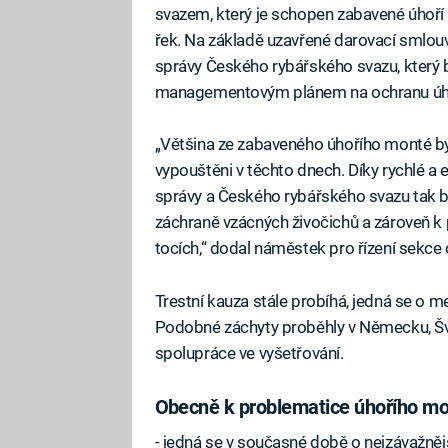
svazem, který je schopen zabavené úhoří
řek. Na základě uzavřené darovací smlou
správy Českého rybářského svazu, který 
managementovým plánem na ochranu úhoře
„Většina ze zabaveného úhořího monté byl
vypouštěni v těchto dnech. Díky rychlé a 
správy a Českého rybářského svazu tak by
záchraně vzácných živočichů a zároveň k 
tocích,“ dodal náměstek pro řízení sekce 
Trestní kauza stále probíhá, jedná se o m
Podobné záchyty proběhly v Německu, Švý
spolupráce ve vyšetřování.
Obecně k problematice úhořího mo
- jedná se v současné době o nejzávažněj