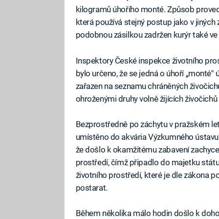
kilogramů úhořího monté. Způsob proved
která používá stejný postup jako v jiných
podobnou zásilkou zadržen kurýr také ve 
Inspektory České inspekce životního prost
bylo určeno, že se jedná o úhoří „monté‟ ú
zařazen na seznamu chráněných živočic
ohroženými druhy volně žijících živočichů 
Bezprostředně po záchytu v pražském leti
umístěno do akvária Výzkumného ústav
že došlo k okamžitému zabavení zachyce
prostředí, čímž připadlo do majetku státu
životního prostředí, které je dle zákona 
postarat.
Během několika málo hodin došlo k doh