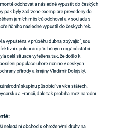
 monté odchovat a následně vypustit do českých
vy pak byly zadržené exempláře převedeny do
během jarních měsíců odchoval a v souladu s
 říčního následně vypustil do českých řek.
a vypuštěna v průběhu dubna, zbývající jsou
efektivní spolupráci příslušných orgánů státní
la celá situace vyřešena tak, že došlo k
posílení populace úhoře říčního v českých
ochrany přírody a krajiny Vladimír Dolejský.
ezinárodní skupinu působící ve více státech.
carsku a Francii, dále tak probíhá mezinárodní
nté:
ší nelegální obchod s ohroženými druhy na