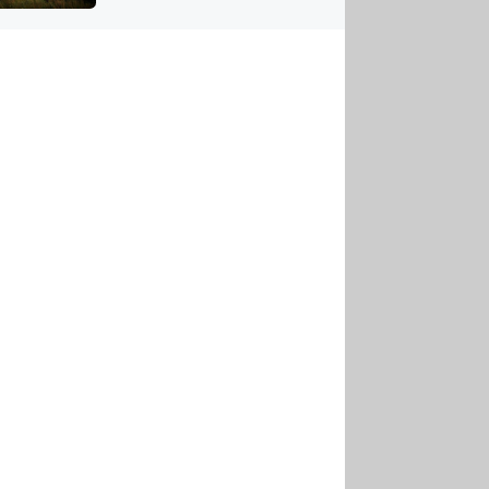
US
tornádem
RSUS
ZE A