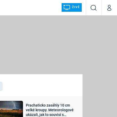
ŽIVĚ
Vyhledávání
Můj p
Prima+
ÁLKA
CNN Prima NEWS
Prima FRESH
Prima LIVING
LMY A
Prima Ženy
Prima LAJK
Prachaticko zasáhly 10 cm
osti
velké kroupy. Meteorologové
Sledujte nás
ukázali, jak to souvisí s