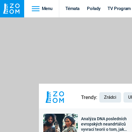
Menu
Témata
Pořady
TV Program
Cestování
Historie
HRADY A ZÁMKY
VIKINGOVÉ
HEDVÁBNÁ STEZKA
EPIDEMIE A
PANDEMIE
PŘÍRODA
STAROVĚKÝ EGYPT
Trendy:
Zrádci
U
Analýza DNA posledních
Druhá
Výročí
evropských neandrtálců
vyvrací teorii o tom, jak
světová válka