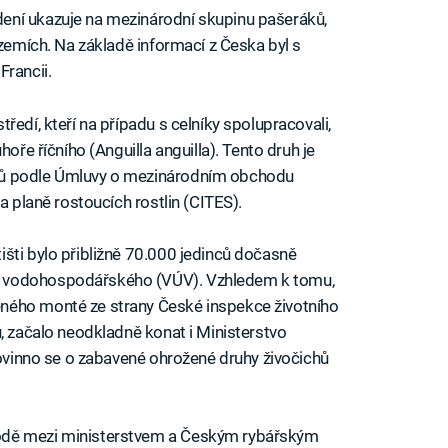
ení ukazuje na mezinárodní skupinu pašeráků,
 zemích. Na základě informací z Česka byl s
Francii.
ředí, kteří na případu s celníky spolupracovali,
hoře říčního (Anguilla anguilla). Tento druh je
hů podle Úmluvy o mezinárodním obchodu
a planě rostoucích rostlin (CITES).
šti bylo přibližně 70.000 jedinců dočasně
u vodohospodářského (VÚV). Vzhledem k tomu,
ného monté ze strany České inspekce životního
, začalo neodkladně konat i Ministerstvo
povinno se o zabavené ohrožené druhy živočichů
odě mezi ministerstvem a Českým rybářským