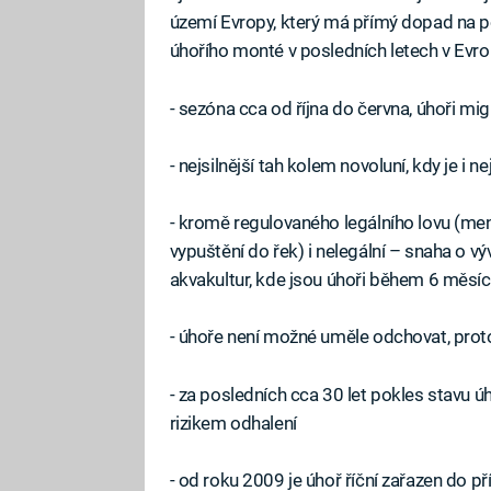
území Evropy, který má přímý dopad na po
úhořího monté v posledních letech v Evr
- sezóna cca od října do června, úhoři mig
- nejsilnější tah kolem novoluní, kdy je i n
- kromě regulovaného legálního lovu (men
vypuštění do řek) i nelegální – snaha o 
akvakultur, kde jsou úhoři během 6 měsíců
- úhoře není možné uměle odchovat, proto 
- za posledních cca 30 let pokles stavu 
rizikem odhalení
- od roku 2009 je úhoř říční zařazen do 