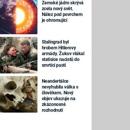
Zemské jádro skrývá
zcela nový svět.
Nález pod povrchem
je ohromující
Stalingrad byl
hrobem Hitlerovy
armády. Žukov vlákal
statisíce nacistů do
smrtící pasti
Neandertálce
nevyhubila válka s
člověkem. Nový
objev ukazuje na
zkázonosné
rozhodnutí