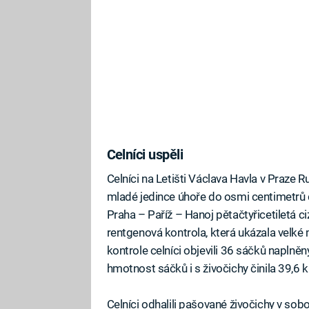
Celníci uspěli
Celníci na Letišti Václava Havla v Praze Ru
mladé jedince úhoře do osmi centimetrů dé
Praha – Paříž – Hanoj pětačtyřicetiletá ci
rentgenová kontrola, která ukázala velké 
kontrole celníci objevili 36 sáčků napl
hmotnost sáčků i s živočichy činila 39,6 
Celníci odhalili pašované živočichy v sob