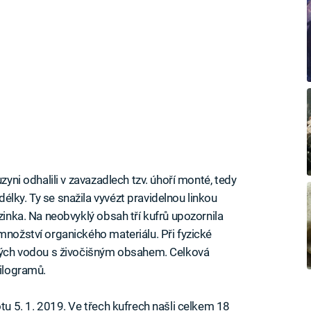
zyni odhalili v zavazadlech tzv. úhoří monté, tedy
lky. Ty se snažila vyvézt pravidelnou linkou
zinka. Na neobvyklý obsah tří kufrů upozornila
množství organického materiálu. Při fyzické
něných vodou s živočišným obsahem. Celková
kilogramů.
otu 5. 1. 2019. Ve třech kufrech našli celkem 18