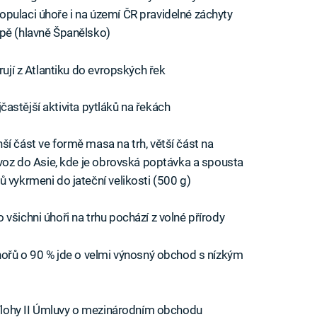
pulaci úhoře i na území ČR pravidelné záchyty
opě (hlavně Španělsko)
rují z Atlantiku do evropských řek
ejčastější aktivita pytláků na řekách
ší část ve formě masa na trh, větší část na
vývoz do Asie, kde je obrovská poptávka a spousta
 vykrmeni do jateční velikosti (500 g)
všichni úhoři na trhu pochází z volné přírody
úhořů o 90 % jde o velmi výnosný obchod s nízkým
přílohy II Úmluvy o mezinárodním obchodu