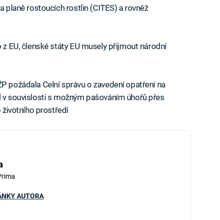
 a planě rostoucích rostlin (CITES) a rovněž
o z EU, členské státy EU musely přijmout národní
ŽP požádala Celní správu o zavedení opatření na
el v souvislosti s možným pašováním úhořů přes
o životního prostředí
a
Prima
ÁNKY AUTORA