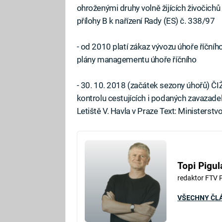
ohroženými druhy volně žijících živočichů
přílohy B k nařízení Rady (ES) č. 338/97
- od 2010 platí zákaz vývozu úhoře říčníh
plány managementu úhoře říčního
- 30. 10. 2018 (začátek sezony úhořů) ČI
kontrolu cestujících i podaných zavazad
Letiště V. Havla v Praze Text: Ministerstv
Topi Pigul
redaktor FTV 
VŠECHNY ČL