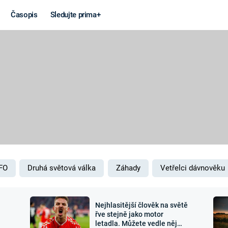
Časopis
Sledujte prima+
Věda a
Války
technika
STUDENÁ V
KORONAVIRUS
VÁLKA VE
VIETNAMU
VESMÍR
VÁLEČNÉ FI
MARS
SERIÁLY
FO
Druhá světová válka
Záhady
Vetřelci dávnověku
Nejhlasitější člověk na světě
Záhady a
Zajímav
řve stejně jako motor
letadla. Můžete vedle něj
konspirace