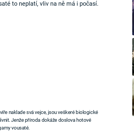
té to neplatí, vliv na ně má i počasí.
íře naklade svá vejce, jsou veškeré biologické
vlivnit. Jenže příroda dokáže doslova hotové
gamy vousaté.