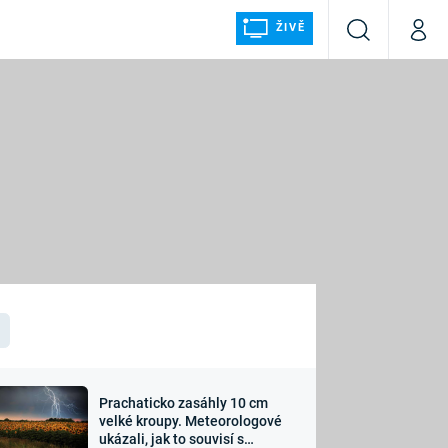
ŽIVĚ
Vyhledávání
Můj p
Prima+
ÁLKA
CNN Prima NEWS
Prima FRESH
Prima LIVING
LMY A
Prima Ženy
Prima LAJK
Prachaticko zasáhly 10 cm
osti
velké kroupy. Meteorologové
Sledujte nás
ukázali, jak to souvisí s