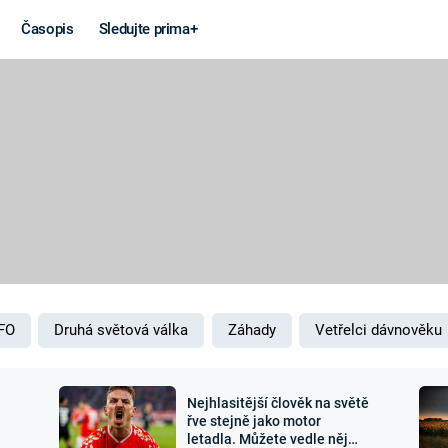
Časopis
Sledujte prima+
Věda a
Války
technika
STUDENÁ V
KORONAVIRUS
VÁLKA VE
VIETNAMU
VESMÍR
VÁLEČNÉ FI
MARS
SERIÁLY
FO
Druhá světová válka
Záhady
Vetřelci dávnověku
Nejhlasitější člověk na světě
Záhady a
Zajímav
řve stejně jako motor
letadla. Můžete vedle něj
konspirace