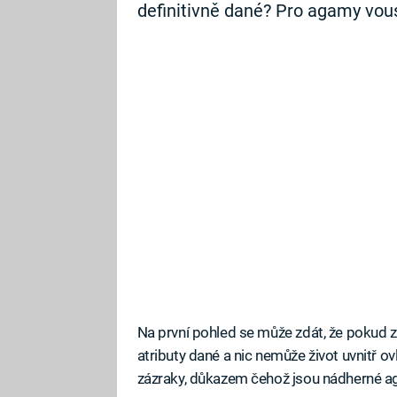
definitivně dané? Pro agamy vousa
Na první pohled se může zdát, že pokud zv
atributy dané a nic nemůže život uvnitř o
zázraky, důkazem čehož jsou nádherné a