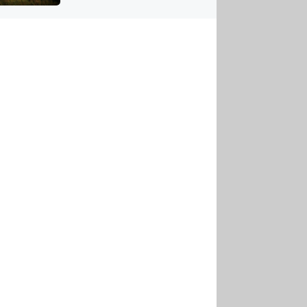
US
tornádem
RSUS
ZE A