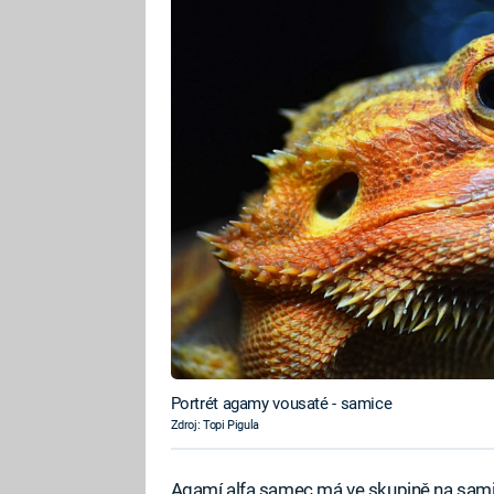
Portrét agamy vousaté - samice
Zdroj: Topi Pigula
Agamí alfa samec má ve skupině na samic