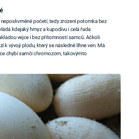
é
 neposkvrněné početí, tedy zrození potomka bez
ládá kdejaký hmyz a kupodivu i celá řada
akladou vejce i bez přítomnosti samců. Ačkoli
í k vývoji plodu, který se následně líhne ven. Má
vejce chybí samčí chromozom, takovýmto