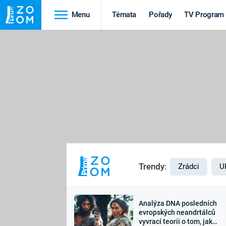
Menu
Témata
Pořady
TV Program
Cestování
Historie
HRADY A ZÁMKY
VIKINGOVÉ
HEDVÁBNÁ STEZKA
EPIDEMIE A
PANDEMIE
PŘÍRODA
STAROVĚKÝ EGYPT
Trendy:
Zrádci
U
Analýza DNA posledních
Druhá
Výročí
evropských neandrtálců
vyvrací teorii o tom, jak
světová válka