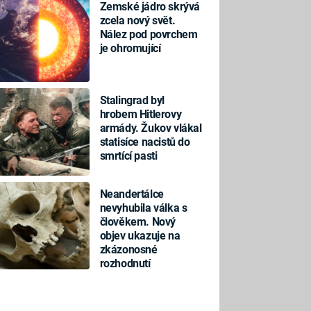
Zemské jádro skrývá
zcela nový svět.
Nález pod povrchem
je ohromující
Stalingrad byl
hrobem Hitlerovy
armády. Žukov vlákal
statisíce nacistů do
smrtící pasti
Neandertálce
nevyhubila válka s
člověkem. Nový
objev ukazuje na
zkázonosné
rozhodnutí