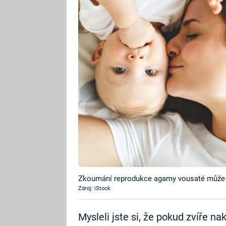
Zkoumání reprodukce agamy vousaté může b
Zdroj: iStock
Mysleli jste si, že pokud zvíře n