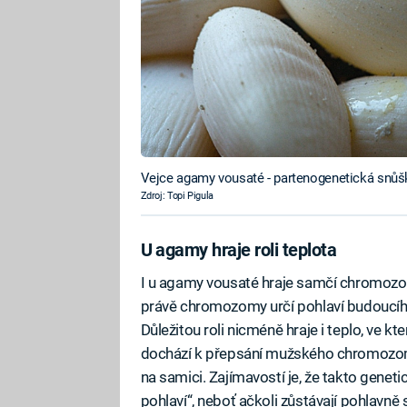
Vejce agamy vousaté - partenogenetická snůš
Zdroj: Topi Pigula
U agamy hraje roli teplota
I u agamy vousaté hraje samčí chromozom
právě chromozomy určí pohlaví budoucího
Důležitou roli nicméně hraje i teplo, ve kte
dochází k přepsání mužského chromozom
na samici. Zajímavostí je, že takto geneti
pohlaví“, neboť ačkoli zůstávají pohlavně 