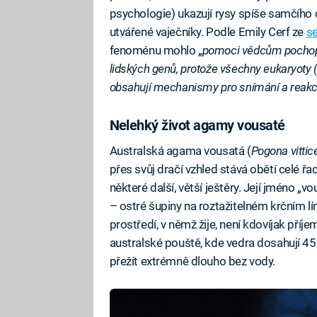
psychologie) ukazují rysy spíše samčího c
utvářené vaječníky. Podle Emily Cerf ze
se
fenoménu mohlo „
pomoci vědcům pochopit
lidských genů, protože všechny eukaryoty
obsahují mechanismy pro snímání a reakci 
Nelehký život agamy vousaté
Australská agama vousatá (
Pogona vittic
přes svůj dračí vzhled stává obětí celé ř
některé další, větší ještěry. Její jméno 
– ostré šupiny na roztažitelném krčním l
prostředí, v němž žije, není kdovíjak pří
australské pouště, kde vedra dosahují 45 
přežít extrémně dlouho bez vody.