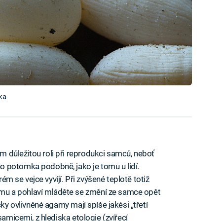
ka
 důležitou roli při reprodukci samců, neboť
 potomka podobně, jako je tomu u lidí.
rém se vejce vyvíjí. Při zvýšené teplotě totiž
u a pohlaví mláděte se změní ze samce opět
cky ovlivněné agamy mají spíše jakési „třetí
samicemi, z hlediska etologie (zvířecí