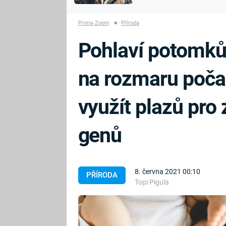
MARIE TEREZIE
vyhynuli
ADOLF HITLER
NAPOLEON
Prima Zoom
■
Příroda
BONAPARTE
ATENTÁT NA
Pohlaví potomků 
REINHARDA
BRITSKÁ
HEYDRICHA
KRÁLOVSKÁ
na rozmaru počas
RODINA
PRVNÍ SVĚTOVÁ
VÁLKA
využít plazů pro
genů
8. června 2021 00:10
PŘÍRODA
Topi Pigula