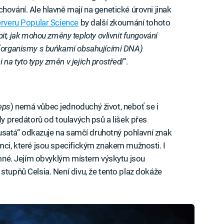
hování. Ale hlavně mají na genetické úrovni jinak
rveru Popular Science
by další zkoumání tohoto
, jak mohou změny teploty ovlivnit fungování
 (organismy s buňkami obsahujícími DNA)
na tyto typy změn v jejich prostředí
“.
eps
) nemá vůbec jednoduchý život, neboť se i
ady predátorů od toulavých psů a lišek přes
„vousatá“ odkazuje na samčí druhotný pohlavní znak
ímci, které jsou specifickým znakem mužnosti. I
jemné. Jejím obvyklým místem výskytu jsou
stupňů Celsia. Není divu, že tento plaz dokáže