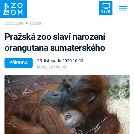
ŽIVĚ
Prima Zoom
■
Příroda
Trendy:
ZRÁDCI
UFO
DRUHÁ SVĚTOVÁ VÁLKA
Pražská zoo slaví narození
ZÁHADY
VETŘELCI DÁVNOVĚKU
orangutana sumaterského
25. listopadu 2020 16:00
PŘÍRODA
Miroslav Honsů
Témata
Témata
Pořady
TV Program