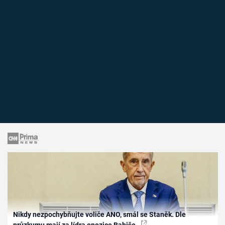
Nikdy nezpochybňujte voliče ANO, smál se Staněk. Dle
průzkumu mají za lídra opozice Babiše