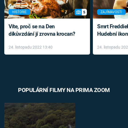
5
HISTORIE
ZAJÍMAVOSTI
Víte, proč se na Den
Smrt Freddie
díkůvzdání jí zrovna krocan?
Hudební ikon
až do konce 
24. listopadu 2022 13:40
24. listopadu 20
léky
POPULÁRNÍ FILMY NA PRIMA ZOOM