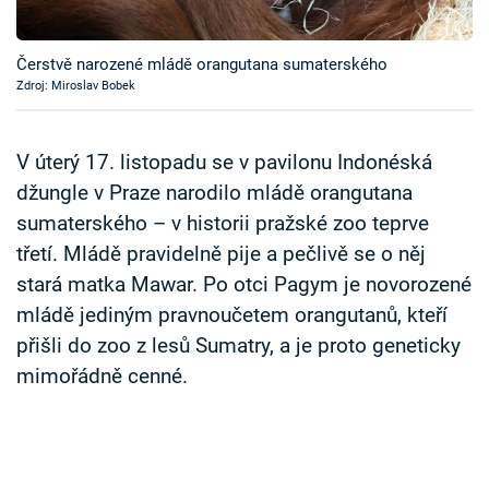
Časopis
Čerstvě narozené mládě orangutana sumaterského
Sledujte prima+
Zdroj: Miroslav Bobek
Přihlášení
V úterý 17. listopadu se v pavilonu Indonéská
džungle v Praze narodilo mládě orangutana
sumaterského – v historii pražské zoo teprve
Sledujte nás
třetí. Mládě pravidelně pije a pečlivě se o něj
stará matka Mawar. Po otci Pagym je novorozené
mládě jediným pravnoučetem orangutanů, kteří
přišli do zoo z lesů Sumatry, a je proto geneticky
mimořádně cenné.