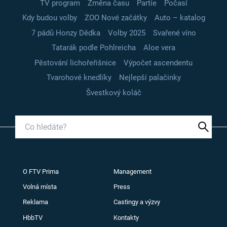
TV program
Změna času
Partie
Počasí
Kdy budou volby
ZOO Nové začátky
Auto – katalog
7 pádů Honzy Dědka
Volby 2025
Svařené víno
Tatarák podle Pohlreicha
Aloe vera
Pěstování lichořeřišnice
Výpočet ascendentu
Tvarohové knedlíky
Nejlepší palačinky
Švestkový koláč
O FTV Prima
Management
Volná místa
Press
Reklama
Castingy a výzvy
HbbTV
Kontakty