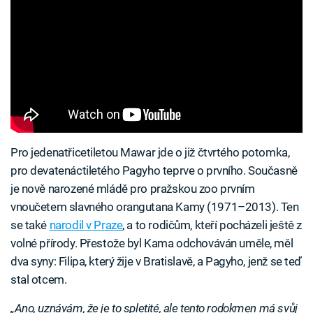
Pro jedenatřicetiletou Mawar jde o již čtvrtého potomka,
pro devatenáctiletého Pagyho teprve o prvního. Současně
je nově narozené mládě pro pražskou zoo prvním
vnoučetem slavného orangutana Kamy (1971–2013). Ten
se také
narodil v Praze
, a to rodičům, kteří pocházeli ještě z
volné přírody. Přestože byl Kama odchováván uměle, měl
dva syny: Filipa, který žije v Bratislavě, a Pagyho, jenž se teď
stal otcem.
„Ano, uznávám, že je to spletité, ale tento rodokmen má svůj