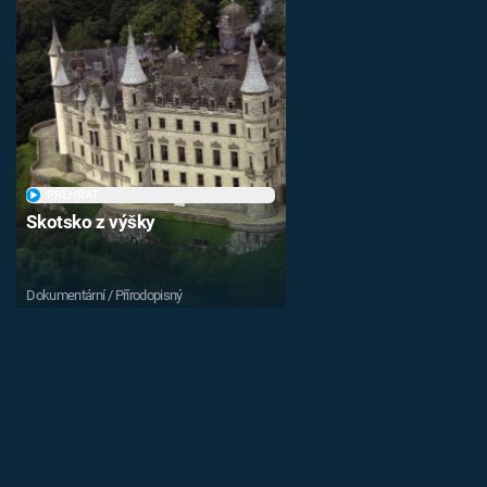
PŘEHRÁT
Skotsko z výšky
Dokumentární / Přírodopisný