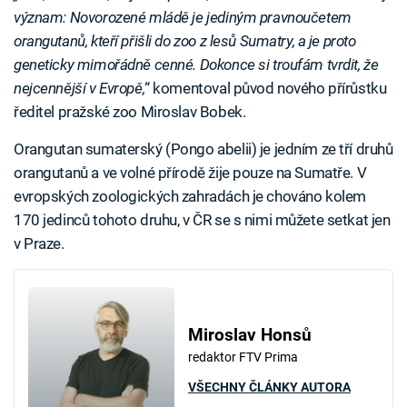
význam: Novorozené mládě je jediným pravnoučetem
orangutanů, kteří přišli do zoo z lesů Sumatry, a je proto
geneticky mimořádně cenné. Dokonce si troufám tvrdit, že
nejcennější v Evropě,
“ komentoval původ nového přírůstku
ředitel pražské zoo Miroslav Bobek.
Orangutan sumaterský (Pongo abelii) je jedním ze tří druhů
orangutanů a ve volné přírodě žije pouze na Sumatře. V
evropských zoologických zahradách je chováno kolem
170 jedinců tohoto druhu, v ČR se s nimi můžete setkat jen
v Praze.
Miroslav Honsů
redaktor FTV Prima
VŠECHNY ČLÁNKY AUTORA