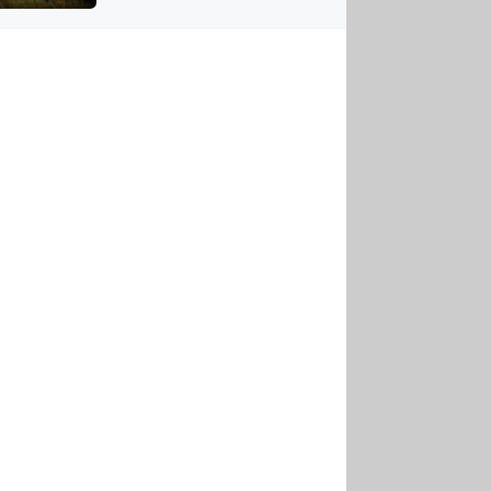
US
tornádem
RSUS
ZE A