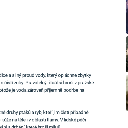
ice a silný proud vody, který opláchne zbytky
m čistí zuby! Pravidelný rituál si hroši z pražské
rotože je voda zároveň příjemně podrbe na
é druhy ptáků a ryb, kteří jim čistí případné
ůže na těle i v oblasti tlamy. V lidské péči
ní a drbání, které hroši milují.