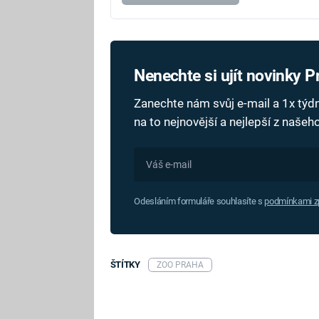
Nenechte si ujít novinky 
Zanechte nám svůj e-mail a 1x tý
na to nejnovější a nejlepší z naše
Odesláním formuláře souhlasíte s
podmínkami zp
ŠTÍTKY
ZOO PRAHA