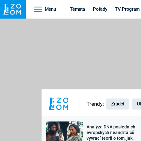
Menu
Témata
Pořady
TV Program
Cestování
Historie
HRADY A ZÁMKY
VIKINGOVÉ
HEDVÁBNÁ STEZKA
EPIDEMIE A
PANDEMIE
PŘÍRODA
STAROVĚKÝ EGYPT
Trendy:
Zrádci
U
Analýza DNA posledních
Druhá
Výročí
evropských neandrtálců
vyvrací teorii o tom, jak
světová válka