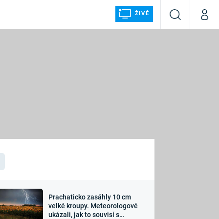
ŽIVĚ
Vyhledávání
Můj p
Prima+
ÁLKA
CNN Prima NEWS
Prima FRESH
Prima LIVING
LMY A
Prima Ženy
Prima LAJK
Prachaticko zasáhly 10 cm
osti
velké kroupy. Meteorologové
Sledujte nás
ukázali, jak to souvisí s