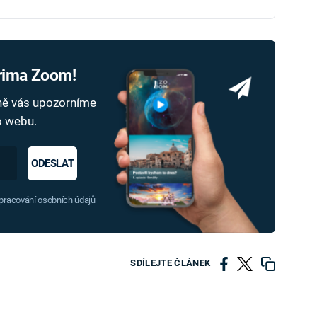
Prima Zoom!
dně vás upozorníme
ho webu.
ODESLAT
racování osobních údajů
SDÍLEJTE ČLÁNEK