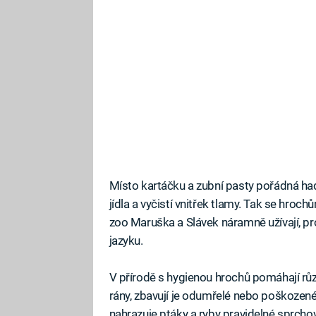
Místo kartáčku a zubní pasty pořádná had
jídla a vyčistí vnitřek tlamy. Tak se hrochů
zoo Maruška a Slávek náramně užívají, p
jazyku.
V přírodě s hygienou hrochů pomáhají různ
rány, zbavují je odumřelé nebo poškozené k
nahrazuje ptáky a ryby pravidelné sprchová