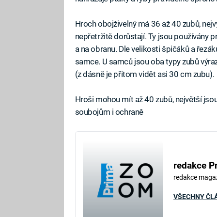
Hroch obojživelný má 36 až 40 zubů, nejvý
nepřetržitě dorůstají. Ty jsou používány
a na obranu. Dle velikosti špičáků a řezák
samce. U samců jsou oba typy zubů výraz
(z dásně je přitom vidět asi 30 cm zubu).
Hroši mohou mít až 40 zubů, největší jsou 
soubojům i ochraně
redakce P
redakce maga
VŠECHNY ČL