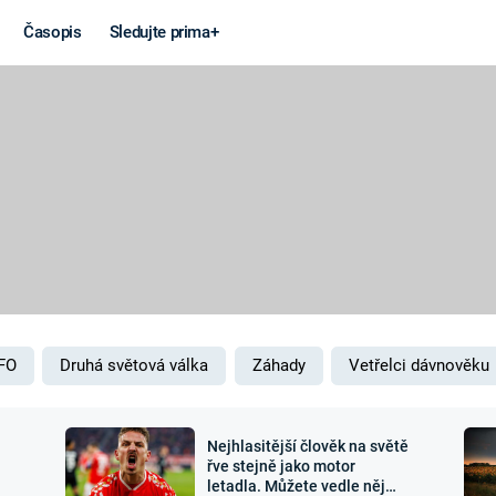
Časopis
Sledujte prima+
Věda a
Války
technika
STUDENÁ V
KORONAVIRUS
VÁLKA VE
VIETNAMU
VESMÍR
VÁLEČNÉ FI
MARS
SERIÁLY
FO
Druhá světová válka
Záhady
Vetřelci dávnověku
Nejhlasitější člověk na světě
Záhady a
Zajímav
řve stejně jako motor
letadla. Můžete vedle něj
konspirace