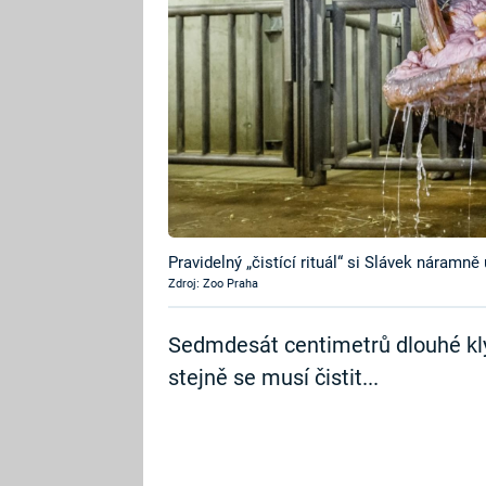
Pravidelný „čistící rituál“ si Slávek náramně 
Zdroj: Zoo Praha
Sedmdesát centimetrů dlouhé kly
stejně se musí čistit...