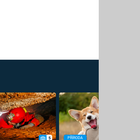
5
PŘÍRODA