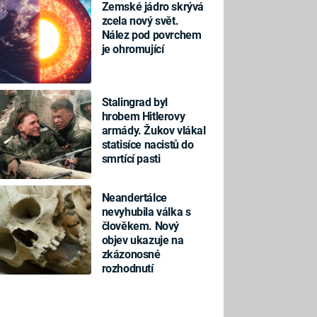
Zemské jádro skrývá
zcela nový svět.
Nález pod povrchem
je ohromující
Stalingrad byl
hrobem Hitlerovy
armády. Žukov vlákal
statisíce nacistů do
smrtící pasti
Neandertálce
nevyhubila válka s
člověkem. Nový
objev ukazuje na
zkázonosné
rozhodnutí