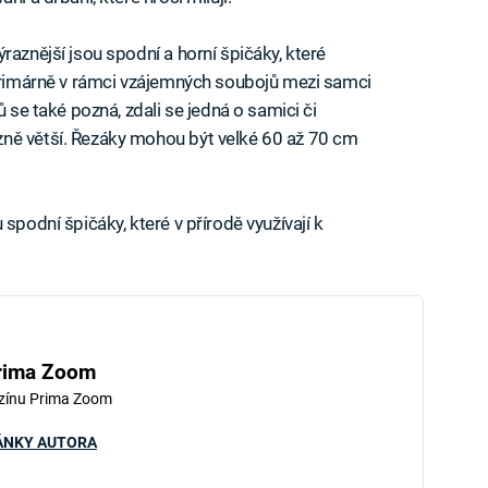
raznější jsou spodní a horní špičáky, které
 primárně v rámci vzájemných soubojů mezi samci
ů se také pozná, zdali se jedná o samici či
ně větší. Řezáky mohou být velké 60 až 70 cm
spodní špičáky, které v přírodě využívají k
rima Zoom
zínu Prima Zoom
ÁNKY AUTORA