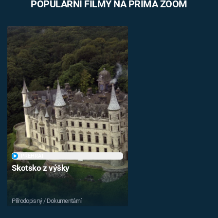
POPULÁRNÍ FILMY NA PRIMA ZOOM
PŘEHRÁT
Skotsko z výšky
Přírodopisný / Dokumentární