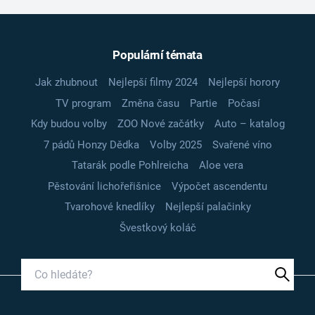
Populární témata
Jak zhubnout
Nejlepší filmy 2024
Nejlepší horory
TV program
Změna času
Partie
Počasí
Kdy budou volby
ZOO Nové začátky
Auto – katalog
7 pádů Honzy Dědka
Volby 2025
Svařené víno
Tatarák podle Pohlreicha
Aloe vera
Pěstování lichořeřišnice
Výpočet ascendentu
Tvarohové knedlíky
Nejlepší palačinky
Švestkový koláč