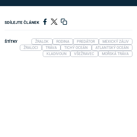
SDÍLEJTE ČLÁNEK
ŠTÍTKY
ŽRALOK
RODINA
PREDÁTOR
MEXICKÝ ZÁLIV
ŽRALOCI
TRÁVA
TICHÝ OCEÁN
ATLANTSKÝ OCEÁN
KLADIVOUN
VŠEŽRAVEC
MOŘSKÁ TRÁVA