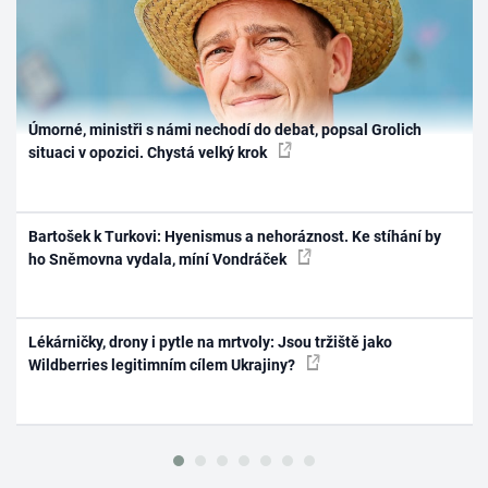
Úmorné, ministři s námi nechodí do debat, popsal Grolich
situaci v opozici. Chystá velký krok
Bartošek k Turkovi: Hyenismus a nehoráznost. Ke stíhání by
ho Sněmovna vydala, míní Vondráček
Lékárničky, drony i pytle na mrtvoly: Jsou tržiště jako
Wildberries legitimním cílem Ukrajiny?