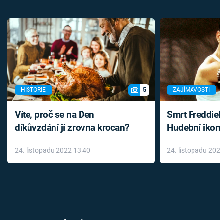
5
HISTORIE
ZAJÍMAVOSTI
Víte, proč se na Den
Smrt Freddie
díkůvzdání jí zrovna krocan?
Hudební ikon
až do konce 
24. listopadu 2022 13:40
24. listopadu 20
léky