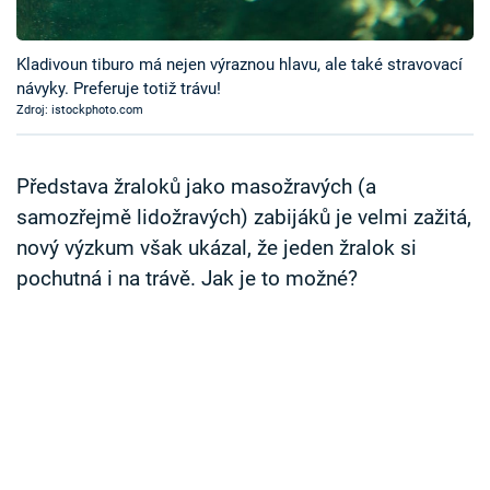
Časopis
Kladivoun tiburo má nejen výraznou hlavu, ale také stravovací
Sledujte prima+
návyky. Preferuje totiž trávu!
Zdroj: istockphoto.com
Přihlášení
Představa žraloků jako masožravých (a
samozřejmě lidožravých) zabijáků je velmi zažitá,
Sledujte nás
nový výzkum však ukázal, že jeden žralok si
pochutná i na trávě. Jak je to možné?