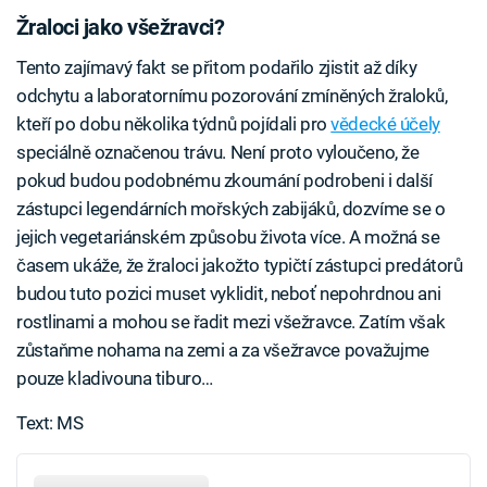
Žraloci jako všežravci?
Tento zajímavý fakt se přitom podařilo zjistit až díky
odchytu a laboratornímu pozorování zmíněných žraloků,
kteří po dobu několika týdnů pojídali pro
vědecké účely
speciálně označenou trávu. Není proto vyloučeno, že
pokud budou podobnému zkoumání podrobeni i další
zástupci legendárních mořských zabijáků, dozvíme se o
jejich vegetariánském způsobu života více. A možná se
časem ukáže, že žraloci jakožto typičtí zástupci predátorů
budou tuto pozici muset vyklidit, neboť nepohrdnou ani
rostlinami a mohou se řadit mezi všežravce. Zatím však
zůstaňme nohama na zemi a za všežravce považujme
pouze kladivouna tiburo…
Text: MS