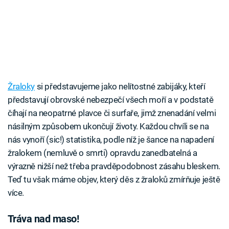
Žraloky
si představujeme jako nelítostné zabijáky, kteří
představují obrovské nebezpečí všech moří a v podstatě
číhají na neopatrné plavce či surfaře, jimž znenadání velmi
násilným způsobem ukončují životy. Každou chvíli se na
nás vynoří (sic!) statistika, podle níž je šance na napadení
žralokem (nemluvě o smrti) opravdu zanedbatelná a
výrazně nižší než třeba pravděpodobnost zásahu bleskem.
Teď tu však máme objev, který děs z žraloků zmírňuje ještě
více.
Tráva nad maso!