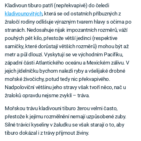
Kladivoun tiburo patří (nepřekvapivě) do čeledi
kladivounovitých
, která se od ostatních příbuzných z
žraločí rodiny odlišuje výrazným tvarem hlavy s očima po
stranách. Nedosahuje nijak impozantních rozměrů, váží
pouhých pět kilo, přestože větší jedinci (respektive
samičky, které dorůstají větších rozměrů) mohou být až
metr a půl dlouzí. Vyskytují se ve východním Pacifiku,
západní části Atlantického oceánu a Mexickém zálivu. V
jejich jídelníčku bychom nalezli ryby a všelijaké drobné
mořské živočichy, potud tedy nic překvapivého.
Nadpoloviční většinu jeho stravy však tvoří něco, nač u
žraloků opravdu nejsme zvyklí – tráva.
Mořskou trávu kladivouni tiburo žerou velmi často,
přestože k jejímu rozmělnění nemají uzpůsobené zuby.
Silné trávicí kyseliny v žaludku se však starají o to, aby
tiburo dokázal i z trávy přijmout živiny.