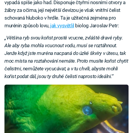
vypadá spíše jako had. Disponuje čtyřmi nosními otvory a
žábry za očima, její největší devízou je však vnitřní čelist
schovaná hluboko v hrdle. Ta je užitečná zejména pro
murénin způsob lovu,
jak vysvětlil
biolog Jaroslav Petr:
„Většina ryb svou kořist prostě vcucne, zvláště dravé ryby.
Ale aby ryba mohla vcucnout vodu, musí se roztáhnout.
Jenže když jste muréna nacpaná do úzké škvíry v útesu, tak
moc místa na roztahování nemáte. Proto musíte kořist chytit
čelistmi, nemůžete vycucávat, a v tu chvíli, abyste mohli
kořist podat dál, jsou ty druhé čelisti naprosto ideální.“