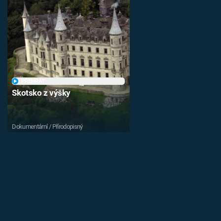
PŘEHRÁT
Skotsko z výšky
Dokumentární / Přírodopisný