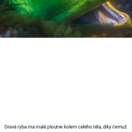
Časopis
murény je to ideální skrýš, z níž se mohou vrhnout
na svou kořist.
Sledujte prima+
Přihlášení
Sledujte nás
Dravá ryba má malé ploutve kolem celého těla, díky čemuž