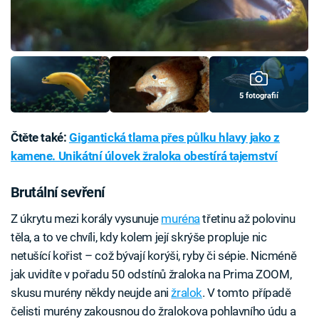
5 fotografií
Čtěte také:
Gigantická tlama přes půlku hlavy jako z
kamene. Unikátní úlovek žraloka obestírá tajemství
Brutální sevření
Z úkrytu mezi korály vysunuje
muréna
třetinu až polovinu
těla, a to ve chvíli, kdy kolem její skrýše propluje nic
netušící kořist – což bývají korýši, ryby či sépie. Nicméně
jak uvidíte v pořadu 50 odstínů žraloka na Prima ZOOM,
skusu murény někdy neujde ani
žralok
. V tomto případě
čelisti murény zakousnou do žralokova pohlavního údu a