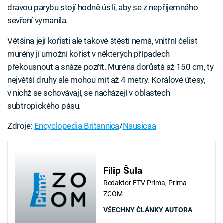
dravou parybu stojí hodně úsilí, aby se z nepříjemného
sevření vymanila.
Většina její kořisti ale takové štěstí nemá, vnitřní čelist
murény jí umožní kořist v některých případech
překousnout a snáze pozřít. Muréna dorůstá až 150 cm, ty
největší druhy ale mohou mít až 4 metry. Korálové útesy,
v nichž se schovávají, se nacházejí v oblastech
subtropického pásu.
Zdroje:
Encyclopedia Britannica
/
Nausicaa
Filip Šula
Redaktor FTV Prima, Prima
ZOOM
VŠECHNY ČLÁNKY AUTORA