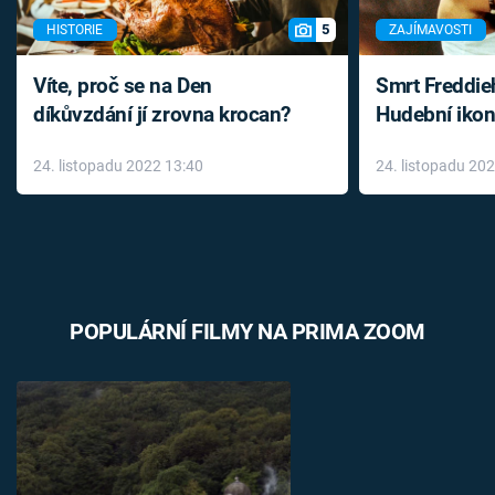
5
HISTORIE
ZAJÍMAVOSTI
Víte, proč se na Den
Smrt Freddie
díkůvzdání jí zrovna krocan?
Hudební ikon
až do konce 
24. listopadu 2022 13:40
24. listopadu 20
léky
POPULÁRNÍ FILMY NA PRIMA ZOOM