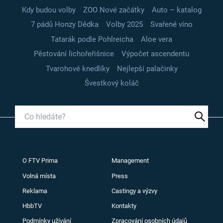
Kdy budou volby
ZOO Nové začátky
Auto – katalog
7 pádů Honzy Dědka
Volby 2025
Svařené víno
Tatarák podle Pohlreicha
Aloe vera
Pěstování lichořeřišnice
Výpočet ascendentu
Tvarohové knedlíky
Nejlepší palačinky
Švestkový koláč
O FTV Prima
Management
Volná místa
Press
Reklama
Castingy a výzvy
HbbTV
Kontakty
Podmínky užívání
Zpracování osobních údajů