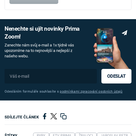
Nenechte si ujít novinky Prima
Zoom!
Zanechte nám svůj e-mail a 1x týdně vás
upozorníme na to nejnovější a nejlepší z
našeho webu.
ODESLAT
Odesláním formuláře souhlasíte s
podmínkami zpracování osobních údajů
SDÍLEJTE ČLÁNEK
ŠTÍTKY
RYBY
FTV PRIMA
ŽRALOCI
JAROSLAV PETR