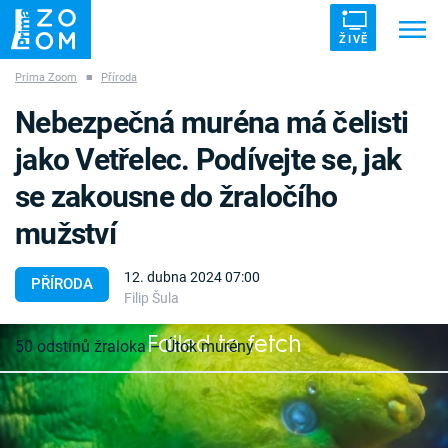
ŽIVĚ
Prima Zoom
■
Příroda
Trendy:
ZRÁDCI
UFO
DRUHÁ SVĚTOVÁ VÁLKA
Nebezpečná muréna má čelisti
ZÁHADY
VETŘELCI DÁVNOVĚKU
jako Vetřelec. Podívejte se, jak
se zakousne do žraločího
mužství
Témata
12. dubna 2024 07:00
PŘÍRODA
Filip Šula
Témata
Failed to fetch
50 odstínů žraloka – Útok murény
Pořady
Ne všichni mořští predátoři proplouvají
TV Program
hlubinami, někteří se schovávají mezi korály. Pro