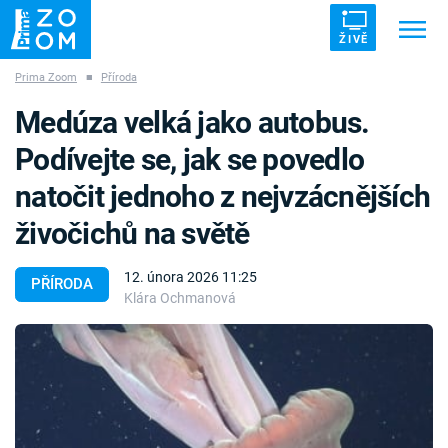
ŽIVĚ
Prima Zoom
■
Příroda
Trendy:
ZRÁDCI
UFO
DRUHÁ SVĚTOVÁ VÁLKA
Medúza velká jako autobus.
ZÁHADY
VETŘELCI DÁVNOVĚKU
Podívejte se, jak se povedlo
natočit jednoho z nejvzácnějších
živočichů na světě
Témata
12. února 2026 11:25
PŘÍRODA
Klára Ochmanová
Témata
Pořady
TV Program