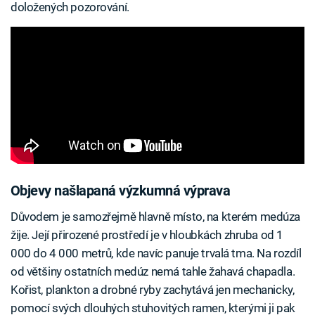
doložených pozorování.
Objevy našlapaná výzkumná výprava
Důvodem je samozřejmě hlavně místo, na kterém medúza
žije. Její přirozené prostředí je v hloubkách zhruba od 1
000 do 4 000 metrů, kde navíc panuje trvalá tma. Na rozdíl
od většiny ostatních medúz nemá tahle žahavá chapadla.
Kořist, plankton a drobné ryby zachytává jen mechanicky,
pomocí svých dlouhých stuhovitých ramen, kterými ji pak