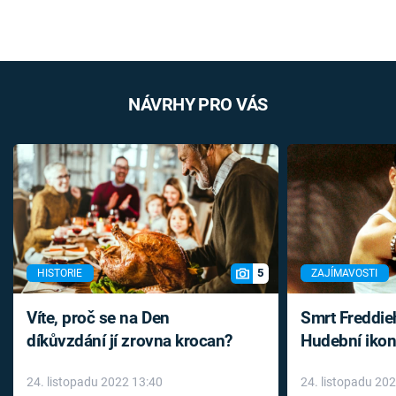
NÁVRHY PRO VÁS
5
HISTORIE
ZAJÍMAVOSTI
Víte, proč se na Den
Smrt Freddie
díkůvzdání jí zrovna krocan?
Hudební ikon
až do konce 
24. listopadu 2022 13:40
24. listopadu 20
léky