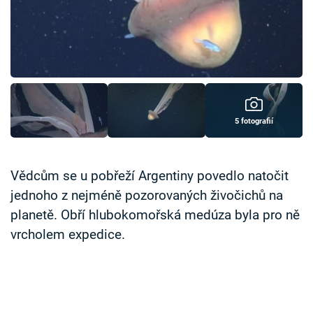
Časopis
Sledujte prima+
Přihlášení
5 fotografií
Sledujte nás
Vědcům se u pobřeží Argentiny povedlo natočit
jednoho z nejméně pozorovaných živočichů na
planetě. Obří hlubokomořská medúza byla pro ně
vrcholem expedice.