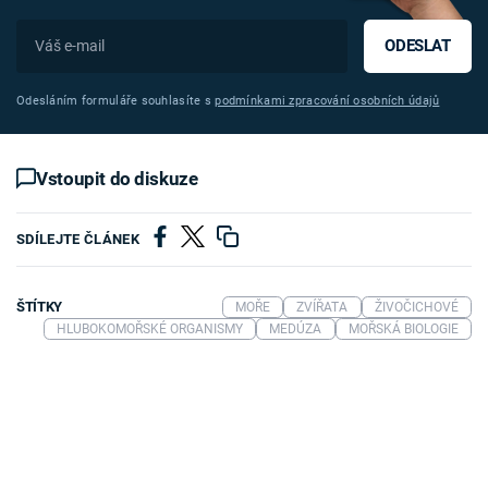
ODESLAT
Odesláním formuláře souhlasíte s
podmínkami zpracování osobních údajů
Vstoupit do diskuze
SDÍLEJTE ČLÁNEK
ŠTÍTKY
MOŘE
ZVÍŘATA
ŽIVOČICHOVÉ
HLUBOKOMOŘSKÉ ORGANISMY
MEDÚZA
MOŘSKÁ BIOLOGIE