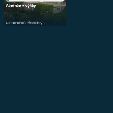
Skotsko z výšky
Dokumentární / Přírodopisný