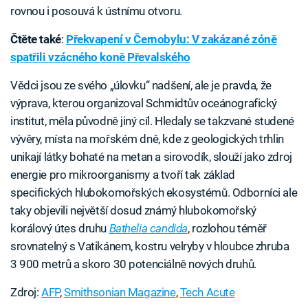
rovnou i posouvá k ústnímu otvoru.
Čtěte také
:
Překvapení v Černobylu: V zakázané zóně
spatřili vzácného koně Převalského
Vědci jsou ze svého „úlovku“ nadšení, ale je pravda, že
výprava, kterou organizoval Schmidtův oceánografický
institut, měla původně jiný cíl. Hledaly se takzvané studené
vývěry, místa na mořském dně, kde z geologických trhlin
unikají látky bohaté na metan a sirovodík, slouží jako zdroj
energie pro mikroorganismy a tvoří tak základ
specifických hlubokomořských ekosystémů. Odborníci ale
taky objevili největší dosud známý hlubokomořský
korálový útes druhu
Bathelia candida
, rozlohou téměř
srovnatelný s Vatikánem, kostru velryby v hloubce zhruba
3 900 metrů a skoro 30 potenciálně nových druhů.
Zdroj:
AFP
,
Smithsonian Magazine
,
Tech Acute