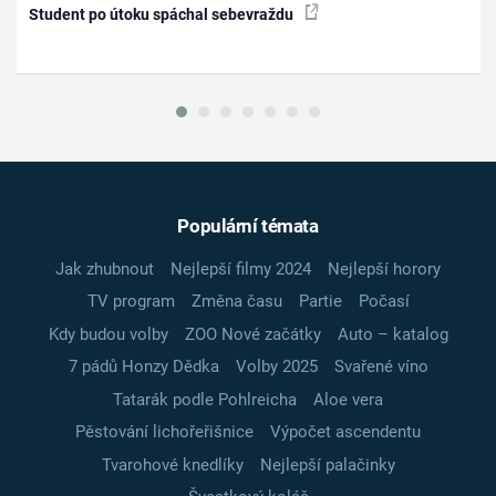
Student po útoku spáchal sebevraždu
Populární témata
Jak zhubnout
Nejlepší filmy 2024
Nejlepší horory
TV program
Změna času
Partie
Počasí
Kdy budou volby
ZOO Nové začátky
Auto – katalog
7 pádů Honzy Dědka
Volby 2025
Svařené víno
Tatarák podle Pohlreicha
Aloe vera
Pěstování lichořeřišnice
Výpočet ascendentu
Tvarohové knedlíky
Nejlepší palačinky