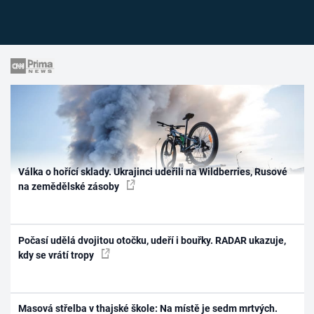
Válka o hořící sklady. Ukrajinci udeřili na Wildberries, Rusové
na zemědělské zásoby
Počasí udělá dvojitou otočku, udeří i bouřky. RADAR ukazuje,
kdy se vrátí tropy
Masová střelba v thajské škole: Na místě je sedm mrtvých.