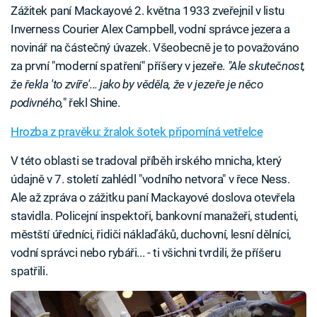
Zážitek paní Mackayové 2. května 1933 zveřejnil v listu
Inverness Courier Alex Campbell, vodní správce jezera a
novinář na částečný úvazek. Všeobecně je to považováno
za první "moderní spatření" příšery v jezeře.
"Ale skutečnost,
že řekla 'to zvíře'... jako by věděla, že v jezeře je něco
podivného,
" řekl Shine.
Hrozba z pravěku: žralok šotek připomíná vetřelce
V této oblasti se tradoval příběh irského mnicha, který
údajně v 7. století zahlédl "vodního netvora" v řece Ness.
Ale až zpráva o zážitku paní Mackayové doslova otevřela
stavidla. Policejní inspektoři, bankovní manažeři, studenti,
městští úředníci, řidiči náklaďáků, duchovní, lesní dělníci,
vodní správci nebo rybáři... - ti všichni tvrdili, že příšeru
spatřili.