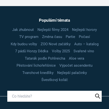
Populární témata
Jak zhubnout
Nejlepší filmy 2024
Nejlepší horory
TV program
Změna času
Partie
Počasí
Kdy budou volby
ZOO Nové začátky
Auto – katalog
7 pádů Honzy Dědka
Volby 2025
Svařené víno
Tatarák podle Pohlreicha
Aloe vera
Pěstování lichořeřišnice
Výpočet ascendentu
Tvarohové knedlíky
Nejlepší palačinky
Švestkový koláč