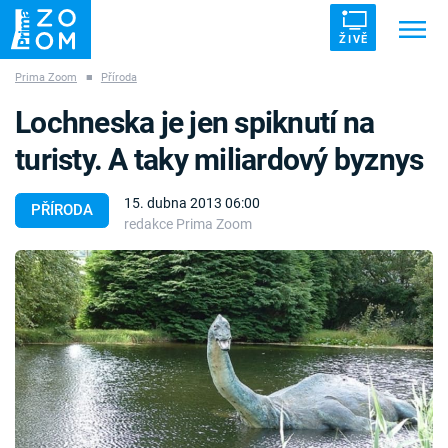
ŽIVĚ
Prima Zoom
■
Příroda
Trendy:
ZRÁDCI
UFO
DRUHÁ SVĚTOVÁ VÁLKA
Lochneska je jen spiknutí na
ZÁHADY
VETŘELCI DÁVNOVĚKU
turisty. A taky miliardový byznys
15. dubna 2013 06:00
PŘÍRODA
redakce Prima Zoom
Témata
Témata
Pořady
TV Program