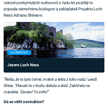
vzácně poskytnutých rozhovorů o řadu let později to
popsala námořnímu biologovi a zakladateli Projektu Loch
Ness Adrianu Shineovi.
ZAJÍMAVOSTI
Jezero Loch Ness
"Řekla, že to bylo černé, mokré a tekla z toho voda,"
uvedl
Shine.
"Plavalo to v kruhu dokola a dolů. Zakřičela na
manžela: 'Zastav! To zvíře!'"
Dá se věřit novinářům?