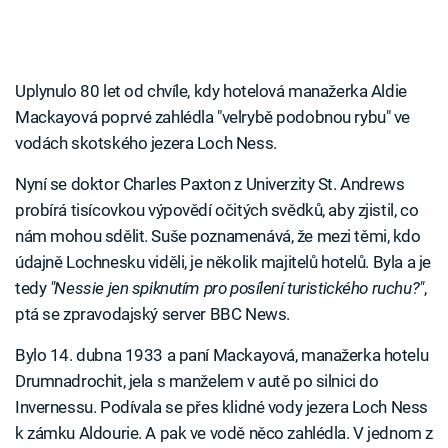
Uplynulo 80 let od chvíle, kdy hotelová manažerka Aldie
Mackayová poprvé zahlédla "velrybě podobnou rybu" ve
vodách skotského jezera Loch Ness.
Nyní se doktor Charles Paxton z Univerzity St. Andrews
probírá tisícovkou výpovědí očitých svědků, aby zjistil, co
nám mohou sdělit. Suše poznamenává, že mezi těmi, kdo
údajně Lochnesku viděli, je několik majitelů hotelů. Byla a je
tedy
"Nessie jen spiknutím pro posílení turistického ruchu?"
,
ptá se zpravodajský server BBC News.
Bylo 14. dubna 1933 a paní Mackayová, manažerka hotelu
Drumnadrochit, jela s manželem v autě po silnici do
Invernessu. Podívala se přes klidné vody jezera Loch Ness
k zámku Aldourie. A pak ve vodě něco zahlédla. V jednom z