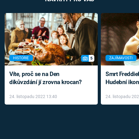
5
HISTORIE
ZAJÍMAVOSTI
Víte, proč se na Den
Smrt Freddie
díkůvzdání jí zrovna krocan?
Hudební ikon
až do konce 
24. listopadu 2022 13:40
24. listopadu 20
léky