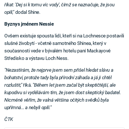
říkat: 'Dej si k tomu víc vody', čímž se naznačuje, že jsou
opilí,"
dodal Shine.
Byznys jménem Nessie
Ovšem existuje spousta lidí, kteří si na Lochnesce postavili
slušné živobytí - včetně samotného Shinea, který v
současnosti vede v bývalém hotelu paní Mackayové
Středisko a výstavu Loch Ness.
"Nezastírám, že nejprve jsem sem přišel hledat slávu a
bohatství, protože tady byla přírodní záhada a já ji chtěl
rozluštit,"
říká.
"Během let jsem začal být skeptičtější, ale
kupodivu si vydělávám tím, že jsem dost skeptický badatel.
Nicméně věřím, že valná většina očitých svědků byla
upřímná... a nebyli opilí."
ČTK