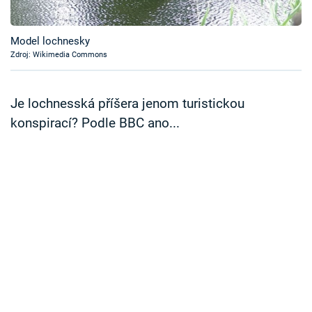
Časopis
Model lochnesky
Sledujte prima+
Zdroj: Wikimedia Commons
Přihlášení
Je lochnesská příšera jenom turistickou
konspirací? Podle BBC ano...
Sledujte nás