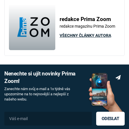
redakce Prima Zoom
redakce magazínu Prima Zoom
VŠECHNY ČLÁNKY AUTORA
Nenechte si ujít novinky Prima
Zoom!
Zanechte nám svůj e-mail a 1x týdně vás
upozorníme na to nejnovější a nejlepší z
našeho webu.
ODESLAT