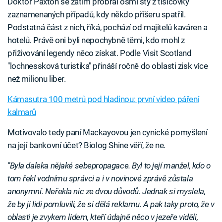
Doktor Paxton se zatím probral osmi sty z tisícovky
zaznamenaných případů, kdy někdo příšeru spatřil.
Podstatná část z nich, říká, pochází od majitelů kaváren a
hotelů. Právě oni byli nepochybně těmi, kdo mohl z
přiživování legendy něco získat. Podle Visit Scotland
"lochnessková turistika" přináší ročně do oblasti zisk více
než milionu liber.
Kámasutra 100 metrů pod hladinou: první video páření
kalmarů
Motivovalo tedy paní Mackayovou jen cynické pomyšlení
na její bankovní účet? Biolog Shine věří, že ne.
"Byla daleka nějaké sebepropagace. Byl to její manžel, kdo o
tom řekl vodnímu správci a i v novinové zprávě zůstala
anonymní. Neřekla nic ze dvou důvodů. Jednak si myslela,
že by ji lidi pomluvili, že si dělá reklamu. A pak taky proto, že v
oblasti je zvykem lidem, kteří údajně něco v jezeře viděli,