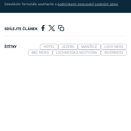
Odesláním formuláře souhlasíte s
podmínkami zpracování osobních údajů
SDÍLEJTE ČLÁNEK
ŠTÍTKY
HOTEL
JEZERO
MANŽELÉ
LOCH NESS
BBC NEWS
LOCHNESSKÁ NESTVŮRA
INVERNESS