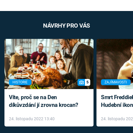
NÁVRHY PRO VÁS
5
HISTORIE
ZAJÍMAVOSTI
Víte, proč se na Den
Smrt Freddie
díkůvzdání jí zrovna krocan?
Hudební ikon
až do konce 
24. listopadu 2022 13:40
24. listopadu 20
léky