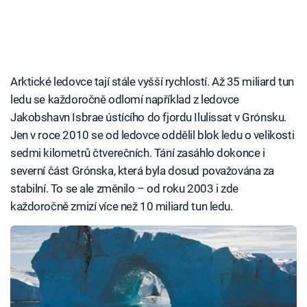
Arktické ledovce tají stále vyšší rychlostí. Až 35 miliard tun
ledu se každoročně odlomí například z ledovce
Jakobshavn Isbrae ústícího do fjordu Ilulissat v Grónsku.
Jen v roce 2010 se od ledovce oddělil blok ledu o velikosti
sedmi kilometrů čtverečních. Tání zasáhlo dokonce i
severní část Grónska, která byla dosud považována za
stabilní. To se ale změnilo – od roku 2003 i zde
každoročně zmizí více než 10 miliard tun ledu.