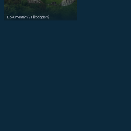
Dokumentární / Přírodopisný