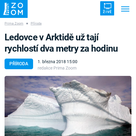
ŽIVĚ
Prima Zoom
■
Příroda
Trendy:
ZRÁDCI
UFO
DRUHÁ SVĚTOVÁ VÁLKA
Ledovce v Arktidě už tají
ZÁHADY
VETŘELCI DÁVNOVĚKU
rychlostí dva metry za hodinu
1. března 2018 15:00
PŘÍRODA
redakce Prima Zoom
Témata
Témata
Pořady
TV Program