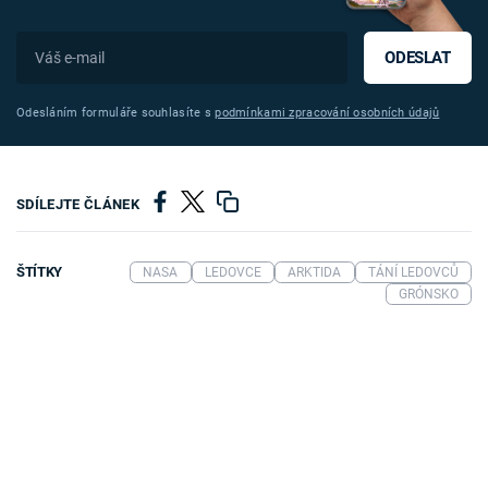
ODESLAT
Odesláním formuláře souhlasíte s
podmínkami zpracování osobních údajů
SDÍLEJTE ČLÁNEK
ŠTÍTKY
NASA
LEDOVCE
ARKTIDA
TÁNÍ LEDOVCŮ
GRÓNSKO