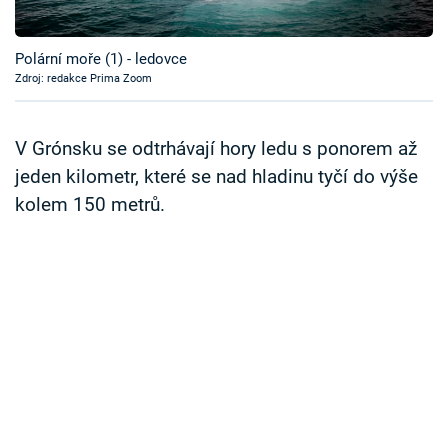
Časopis
Polární moře (1) - ledovce
Sledujte prima+
Zdroj: redakce Prima Zoom
Přihlášení
V Grónsku se odtrhávají hory ledu s ponorem až
jeden kilometr, které se nad hladinu tyčí do výše
kolem 150 metrů.
Sledujte nás