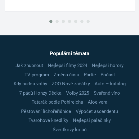
Populární témata
Jak zhubnout
Nejlepší filmy 2024
Nejlepší horory
TV program
Změna času
Partie
Počasí
Kdy budou volby
ZOO Nové začátky
Auto – katalog
7 pádů Honzy Dědka
Volby 2025
Svařené víno
Tatarák podle Pohlreicha
Aloe vera
Pěstování lichořeřišnice
Výpočet ascendentu
Tvarohové knedlíky
Nejlepší palačinky
Švestkový koláč