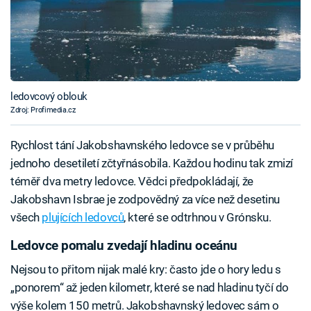
ledovcový oblouk
Zdroj: Profimedia.cz
Rychlost tání Jakobshavnského ledovce se v průběhu
jednoho desetiletí zčtyřnásobila. Každou hodinu tak zmizí
téměř dva metry ledovce. Vědci předpokládají, že
Jakobshavn Isbrae je zodpovědný za více než desetinu
všech
plujících ledovců
, které se odtrhnou v Grónsku.
Ledovce pomalu zvedají hladinu oceánu
Nejsou to přitom nijak malé kry: často jde o hory ledu s
„ponorem“ až jeden kilometr, které se nad hladinu tyčí do
výše kolem 150 metrů. Jakobshavnský ledovec sám o