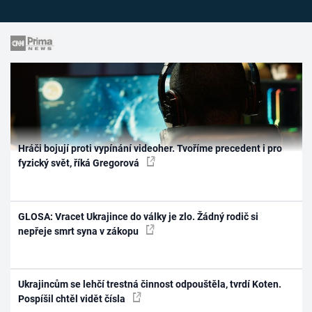
Hráči bojují proti vypínání videoher. Tvoříme precedent i pro
fyzický svět, říká Gregorová
GLOSA: Vracet Ukrajince do války je zlo. Žádný rodič si
nepřeje smrt syna v zákopu
Ukrajincům se lehčí trestná činnost odpouštěla, tvrdí Koten.
Pospíšil chtěl vidět čísla