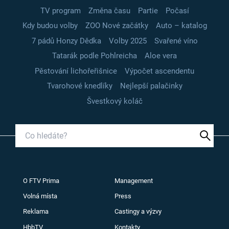
TV program
Změna času
Partie
Počasí
Kdy budou volby
ZOO Nové začátky
Auto – katalog
7 pádů Honzy Dědka
Volby 2025
Svařené víno
Tatarák podle Pohlreicha
Aloe vera
Pěstování lichořeřišnice
Výpočet ascendentu
Tvarohové knedlíky
Nejlepší palačinky
Švestkový koláč
O FTV Prima
Management
Volná místa
Press
Reklama
Castingy a výzvy
HbbTV
Kontakty