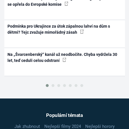
se opřela do Evropské komise
Podmínka pro Ukrajince za útok zápalnou lahví na dům s
dětmi? Tejc zvažuje mimořádný zásah
Na „Švarcenberský“ kanál už neodbočíte. Chyba vydržela 30
let, teď ceduli celou odstraní
Populární témata
Jak zhubnout
Nejlepší filmy 2024
Nejlepší horory