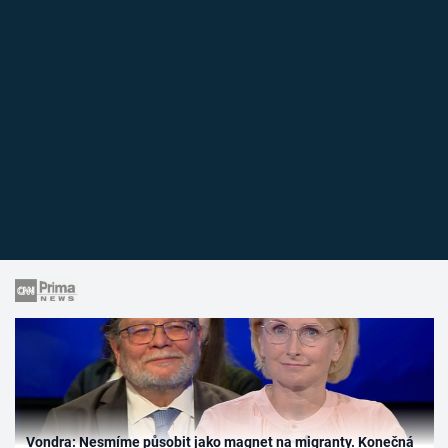
Vondra: Nesmíme působit jako magnet na migranty. Konečná