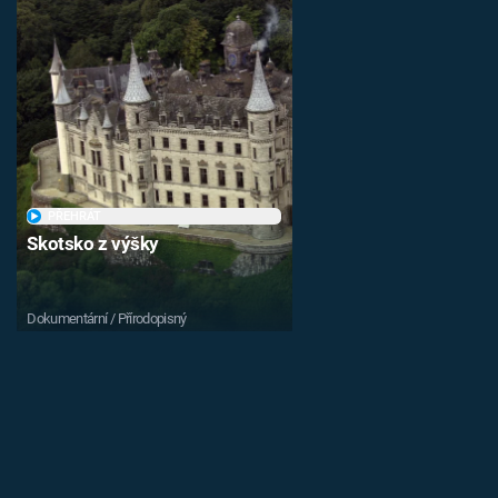
PŘEHRÁT
Skotsko z výšky
Dokumentární / Přírodopisný