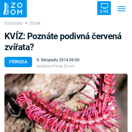
ŽIVĚ
Prima Zoom
■
Příroda
Trendy:
ZRÁDCI
UFO
DRUHÁ SVĚTOVÁ VÁLKA
KVÍZ: Poznáte podivná červená
ZÁHADY
VETŘELCI DÁVNOVĚKU
zvířata?
9. listopadu 2014 06:00
PŘÍRODA
redakce Prima Zoom
Témata
Témata
Pořady
TV Program