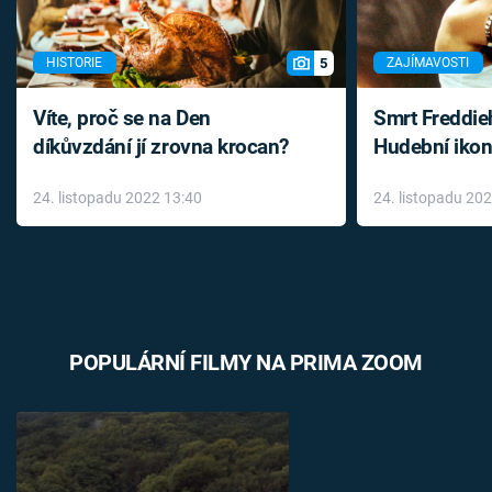
5
HISTORIE
ZAJÍMAVOSTI
Víte, proč se na Den
Smrt Freddie
díkůvzdání jí zrovna krocan?
Hudební ikon
až do konce 
24. listopadu 2022 13:40
24. listopadu 20
léky
POPULÁRNÍ FILMY NA PRIMA ZOOM