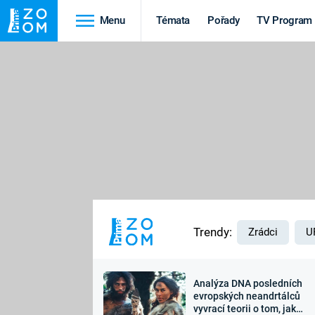
Menu
Témata
Pořady
TV Program
Cestování
Historie
HRADY A ZÁMKY
VIKINGOVÉ
HEDVÁBNÁ STEZKA
EPIDEMIE A
PANDEMIE
PŘÍRODA
STAROVĚKÝ EGYPT
Trendy:
Zrádci
U
Analýza DNA posledních
Druhá
Výročí
evropských neandrtálců
vyvrací teorii o tom, jak
světová válka