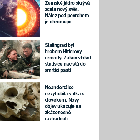
Zemské jádro skrývá
zcela nový svět.
Nález pod povrchem
je ohromující
Stalingrad byl
hrobem Hitlerovy
armády. Žukov vlákal
statisíce nacistů do
smrtící pasti
Neandertálce
nevyhubila válka s
člověkem. Nový
objev ukazuje na
zkázonosné
rozhodnutí