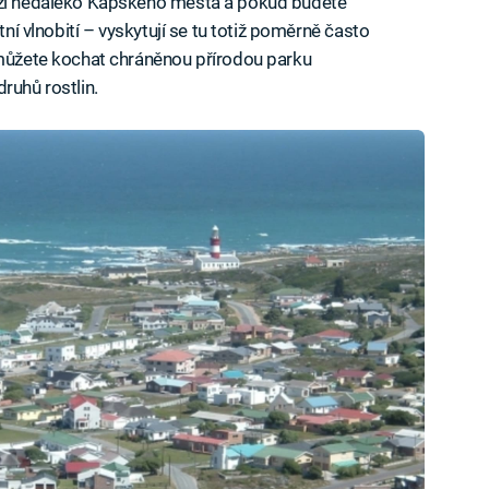
leží nedaleko Kapského města a pokud budete
tní vlnobití – vyskytují se tu totiž poměrně často
 můžete kochat chráněnou přírodou parku
ruhů rostlin.