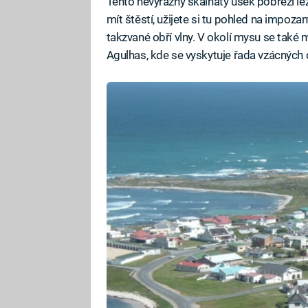
Tento nevýrazný skalnatý úsek pobřeží 
mít štěstí, užijete si tu pohled na impozan
takzvané obří vlny. V okolí mysu se také
Agulhas, kde se vyskytuje řada vzácných d