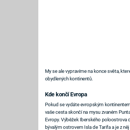
My se ale vypravíme na konce světa, které
obydlených kontinentů.
Kde končí Evropa
Pokud se vydáte evropským kontinentem n
vaše cesta skončí na mysu zvaném Punta d
Evropy. Výběžek Iberského poloostrova do
bývalým ostrovem Isla de Tarifa a je z něj