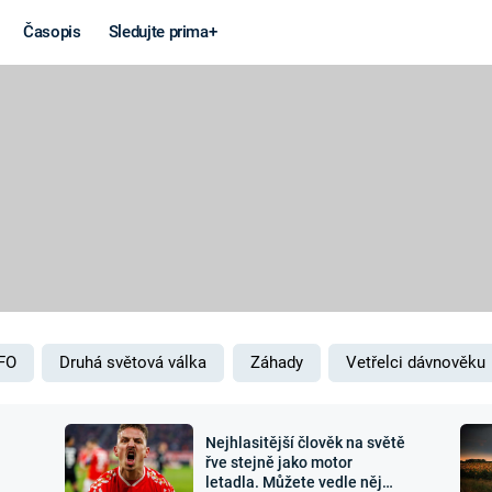
Časopis
Sledujte prima+
Věda a
Války
technika
STUDENÁ V
KORONAVIRUS
VÁLKA VE
VIETNAMU
VESMÍR
VÁLEČNÉ FI
MARS
SERIÁLY
FO
Druhá světová válka
Záhady
Vetřelci dávnověku
Nejhlasitější člověk na světě
Záhady a
Zajímav
řve stejně jako motor
letadla. Můžete vedle něj
konspirace