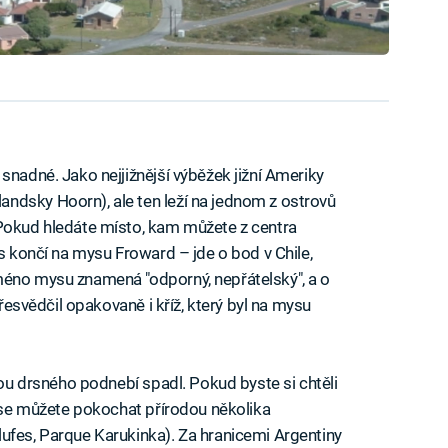
snadné. Jako nejjižnější výběžek jižní Ameriky
ndsky Hoorn), ale ten leží na jednom z ostrovů
 Pokud hledáte místo, kam můžete z centra
ás končí na mysu Froward – jde o bod v Chile,
méno mysu znamená "odporný, nepřátelský", a o
přesvědčil opakovaně i kříž, který byl na mysu
inou drsného podnebí spadl. Pokud byste si chtěli
í se můžete pokochat přírodou několika
ufes, Parque Karukinka). Za hranicemi Argentiny