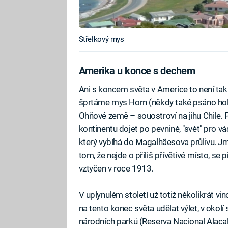
Střelkový mys
Amerika u konce s dechem
Ani s koncem světa v Americe to není tak 
šprtáme mys Horn (někdy také psáno hola
Ohňové země – souostroví na jihu Chile.
kontinentu dojet po pevnině, "svět" pro v
který vybíhá do Magalhãesova průlivu. J
tom, že nejde o příliš přívětivé místo, se 
vztyčen v roce 1913.
V uplynulém století už totiž několikrát v
na tento konec světa udělat výlet, v okol
národních parků (Reserva Nacional Alacal