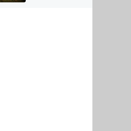
US
tornádem
RSUS
ZE A