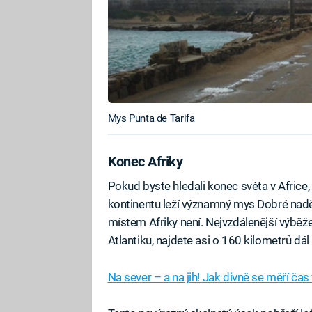
Mys Punta de Tarifa
Konec Afriky
Pokud byste hledali konec světa v Africe,
kontinentu leží významný mys Dobré nadě
místem Afriky není. Nejvzdálenější výběže
Atlantiku, najdete asi o 160 kilometrů dá
Na sever – a na jih! Jak divně se měří čas