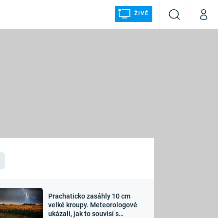
ŽIVĚ
Vyhledávání
Můj p
Prima+
ÁLKA
CNN Prima NEWS
Prima FRESH
Prima LIVING
LMY A
Prima Ženy
Prima LAJK
Prachaticko zasáhly 10 cm
osti
velké kroupy. Meteorologové
Sledujte nás
ukázali, jak to souvisí s