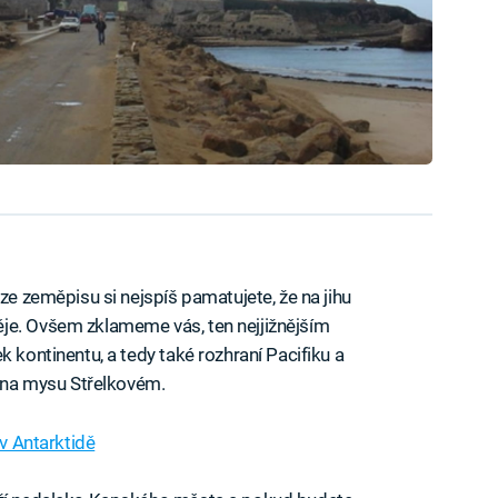
 ze zeměpisu si nejspíš pamatujete, že na jihu
je. Ovšem zklameme vás, ten nejjižnějším
k kontinentu, a tedy také rozhraní Pacifiku a
l na mysu Střelkovém.
 v Antarktidě